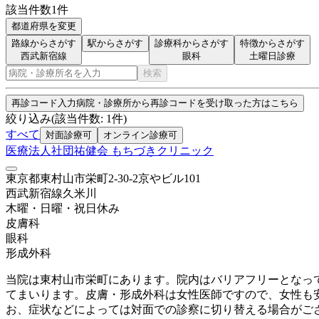
該当件数
1
件
都道府県を変更
路線からさがす
駅からさがす
診療科からさがす
特徴からさがす
西武新宿線
眼科
土曜日診療
検索
再診コード入力
病院・診療所から再診コードを受け取った方はこちら
絞り込み
(該当件数:
1
件)
すべて
対面診療可
オンライン診療可
医療法人社団祐健会 もちづきクリニック
東京都東村山市栄町2-30-2京やビル101
西武新宿線
久米川
木曜・日曜・祝日
休み
皮膚科
眼科
形成外科
当院は東村山市栄町にあります。院内はバリアフリーとなっ
てまいります。皮膚・形成外科は女性医師ですので、女性も安
お、症状などによっては対面での診察に切り替える場合がご