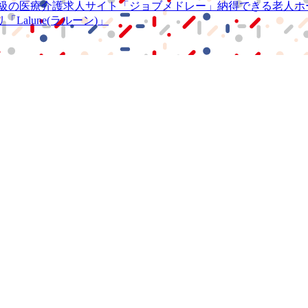
級の
医療介護求人サイト
「ジョブメドレー」
納得できる
老人ホ
リ
「Lalune(ラルーン)」