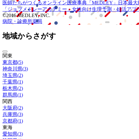
医師たちがつくる
オンライン医療事典
「MEDLEY」
日本最大
「ジョブメドレー
アカデミー」
女性向け
生理予測・妊活アプ
©2016 MEDLEY, INC.
病院・診療所
薬局
地域からさがす
関東
東京都
(
5
)
神奈川県
(
3
)
埼玉県
(
2
)
千葉県
(
1
)
栃木県
(
2
)
群馬県
(
1
)
関西
大阪府
(
2
)
兵庫県
(
3
)
京都府
(
1
)
東海
愛知県
(
3
)