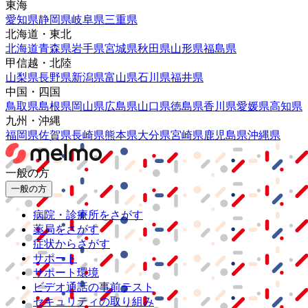
東海
愛知県
静岡県
岐阜県
三重県
北海道・東北
北海道
青森県
岩手県
宮城県
秋田県
山形県
福島県
甲信越・北陸
山梨県
長野県
新潟県
富山県
石川県
福井県
中国・四国
鳥取県
島根県
岡山県
広島県
山口県
徳島県
香川県
愛媛県
高知県
九州・沖縄
福岡県
佐賀県
長崎県
熊本県
大分県
宮崎県
鹿児島県
沖縄県
一般の方
一般の方
病院・診療所をさがす
薬局をさがす
症状からさがす
サポート
サポート環境
ビデオ通話の事前テスト
セキュリティの取り組み