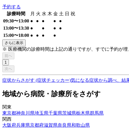
予約する
診療時間
月
火
水
木
金
土
日
祝
09:30〜13:00
●
●
●
●
●
13:00〜13:30
●
●
●
●
15:00〜18:00
●
●
●
●
さらに表示
※ 医療機関の診療時間は上記の通りですが、すでに予約が
前へ
1
次へ
症状からさがす (症状チェッカー)
気になる症状から調べ、結
地域から病院・診療所をさがす
関東
東京都
神奈川県
埼玉県
千葉県
茨城県
栃木県
群馬県
関西
大阪府
兵庫県
京都府
滋賀県
奈良県
和歌山県