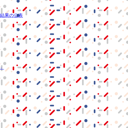
結果の公表
S」