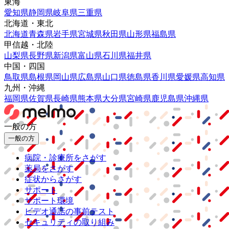
東海
愛知県
静岡県
岐阜県
三重県
北海道・東北
北海道
青森県
岩手県
宮城県
秋田県
山形県
福島県
甲信越・北陸
山梨県
長野県
新潟県
富山県
石川県
福井県
中国・四国
鳥取県
島根県
岡山県
広島県
山口県
徳島県
香川県
愛媛県
高知県
九州・沖縄
福岡県
佐賀県
長崎県
熊本県
大分県
宮崎県
鹿児島県
沖縄県
一般の方
一般の方
病院・診療所をさがす
薬局をさがす
症状からさがす
サポート
サポート環境
ビデオ通話の事前テスト
セキュリティの取り組み