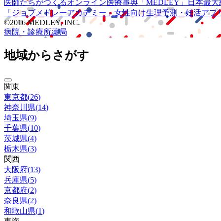
医師たちがつくる
オンライン医療事典
「MEDLEY」
日本最大
「ジョブメドレー
アカデミー」
女性向け
生理予測・妊活アプ
©2016 MEDLEY, INC.
病院・診療所
薬局
地域からさがす
関東
東京都
(
26
)
神奈川県
(
14
)
埼玉県
(
9
)
千葉県
(
10
)
茨城県
(
4
)
栃木県
(
3
)
関西
大阪府
(
13
)
兵庫県
(
5
)
京都府
(
2
)
奈良県
(
2
)
和歌山県
(
1
)