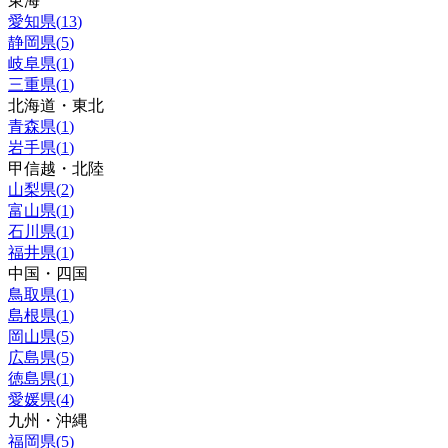
東海
愛知県
(
13
)
静岡県
(
5
)
岐阜県
(
1
)
三重県
(
1
)
北海道・東北
青森県
(
1
)
岩手県
(
1
)
甲信越・北陸
山梨県
(
2
)
富山県
(
1
)
石川県
(
1
)
福井県
(
1
)
中国・四国
鳥取県
(
1
)
島根県
(
1
)
岡山県
(
5
)
広島県
(
5
)
徳島県
(
1
)
愛媛県
(
4
)
九州・沖縄
福岡県
(
5
)