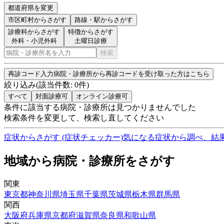
都道府県を変更
市区町村
からさがす
路線・駅
からさがす
診療科からさがす
特徴からさがす
外科・小児外科
土曜日診療
検索
再診コード入力
病院・診療所から再診コードを受け取った方はこちら
絞り込み
(該当件数:
0
件)
すべて
対面診療可
オンライン診療可
条件に該当する病院・診療所は見つかりませんでした
検索条件を変更して、検索し直してください
症状からさがす (症状チェッカー)
気になる症状から調べ、結
地域から病院・診療所をさがす
関東
東京都
神奈川県
埼玉県
千葉県
茨城県
栃木県
群馬県
関西
大阪府
兵庫県
京都府
滋賀県
奈良県
和歌山県