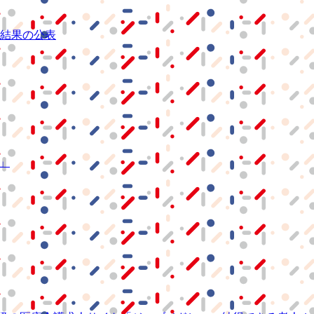
結果の公表
S」