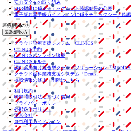
安心安全への取り組み
PHR指針に係るチェックシート確認結果の公表
電子版お薬手帳ガイドラインに係るチェックシート確認
医療機関の方
医療機関の方
クラウド診療
支援システム
「CLINICS」
CLINICS予約
CLINICSオンライン診療
CLINICSカルテ
調剤薬局向け統合型クラウドソリューション
「MEDIX
クラウド歯科業務
支援システム
「Dentis」
掲載情報の修正・削除はこちら
利用規約
特定商取引法に基づく表記
プライバシーポリシー
外部送信ポリシー
運営会社
ロゴ利用ガイドライン