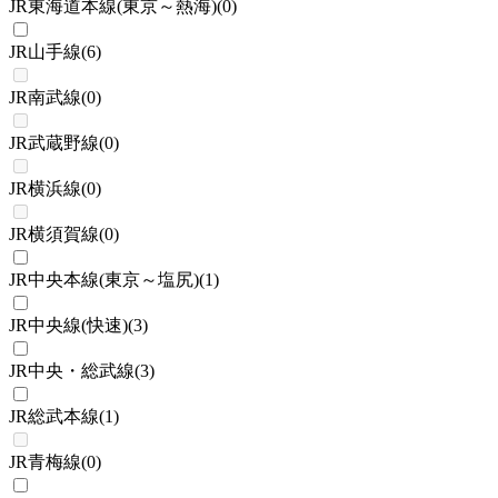
JR東海道本線(東京～熱海)
(
0
)
JR山手線
(
6
)
JR南武線
(
0
)
JR武蔵野線
(
0
)
JR横浜線
(
0
)
JR横須賀線
(
0
)
JR中央本線(東京～塩尻)
(
1
)
JR中央線(快速)
(
3
)
JR中央・総武線
(
3
)
JR総武本線
(
1
)
JR青梅線
(
0
)