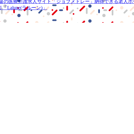
級の
医療介護求人サイト
「ジョブメドレー」
納得できる
老人ホ
リ
「Lalune(ラルーン)」