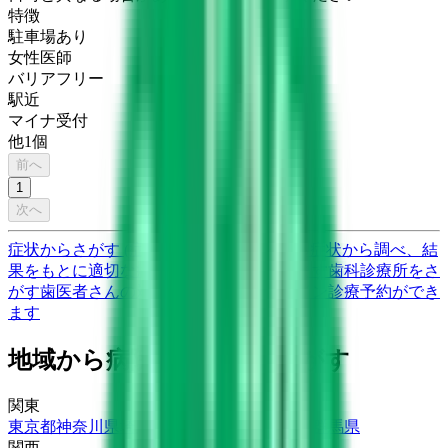
特徴
駐車場あり
女性医師
バリアフリー
駅近
マイナ受付
他
1
個
前へ
1
次へ
症状からさがす (症状チェッカー)
気になる症状から調べ、結
果をもとに適切な病院・診療所を提案します
歯科診療所をさ
がす
歯医者さんの対面診療予約・オンライン診療予約ができ
ます
地域から病院・診療所をさがす
関東
東京都
神奈川県
埼玉県
千葉県
茨城県
栃木県
群馬県
関西