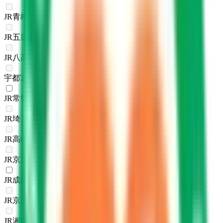
JR青梅線
(
0
)
JR五日市線
(
0
)
JR八高線(八王子～高麗川)
(
0
)
宇都宮線
(
0
)
JR常磐線(上野～取手)
(
1
)
JR埼京線
(
0
)
JR高崎線
(
0
)
JR京葉線
(
0
)
JR成田エクスプレス
(
1
)
JR京浜東北線
(
0
)
JR湘南新宿ライン
(
0
)