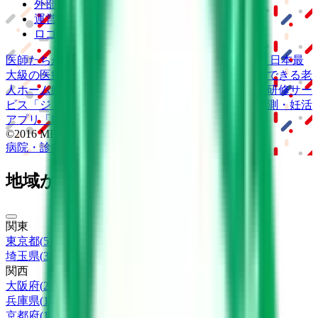
外部送信ポリシー
運営会社
ロゴ利用ガイドライン
医師たちがつくる
オンライン医療事典
「MEDLEY」
日本最
大級の
医療介護求人サイト
「ジョブメドレー」
納得できる
老
人ホーム紹介サービス
「みんかい」
オンライン
動画研修サー
ビス
「ジョブメドレー
アカデミー」
女性向け
生理予測・妊活
アプリ
「Lalune(ラルーン)」
©2016 MEDLEY, INC.
病院・診療所
薬局
地域からさがす
関東
東京都
(
5
)
埼玉県
(
3
)
関西
大阪府
(
2
)
兵庫県
(
1
)
京都府
(
1
)