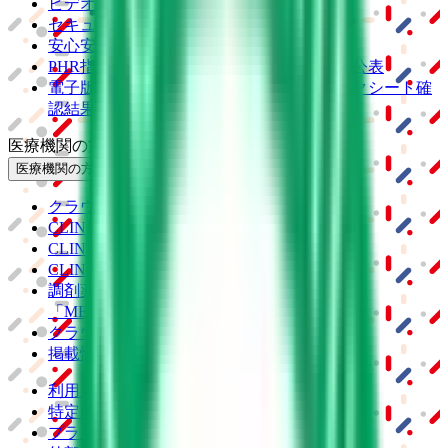
ビデオ通話の事前テスト
セキュリティの取り組み
安心安全への取り組み
PHR指針に係るチェックシート確認結果の公表
電子版お薬手帳ガイドラインに係るチェックシート確
認結果の公表
医療機関の方
医療機関の方
クラウド診療
支援システム
「CLINICS」
CLINICS予約
CLINICSオンライン診療
CLINICSカルテ
調剤薬局向け統合型クラウドソリューション
「MEDIXS」
クラウド歯科業務
支援システム
「Dentis」
掲載情報の修正・削除はこちら
利用規約
特定商取引法に基づく表記
プライバシーポリシー