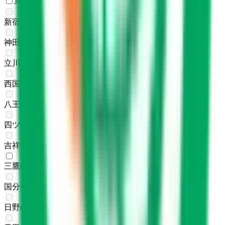
JR中央線(快速)
新宿
(
0
)
神田
(
0
)
立川
(
0
)
西国分寺
(
0
)
八王子
(
0
)
四ツ谷
(
0
)
吉祥寺
(
0
)
三鷹
(
1
)
国分寺
(
0
)
日野
(
0
)