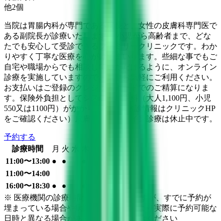
他
2
個
当院は胃腸内科が専門である院長と、女性の皮膚科専門医で
ある副院長が診療いたします。 小児から高齢者まで、どな
たでも安心して受診できるファミリークリニックです。わか
りやすく丁寧な医療を心がけてまいります。些細な事でもご
自宅や職場からでも相談していただけるように、オンライン
診療を実施していますので、是非お気軽にご利用ください。
お支払いはご登録のクレジットカードでのご精算になりま
す。保険外負担としてシステム利用料（大人1,100円、小児
550又は1100円）がかかります。（休診情報はクリニックHP
をご確認ください）皮膚科のオンライン診療は休止中です。
予約する
診療時間
月
火
水
木
金
土
日
祝
11:00〜13:00
●
●
●
●
11:00〜14:00
●
16:00〜18:30
●
●
●
●
※ 医療機関の診療時間は上記の通りですが、すでに予約が
埋まっている場合や病院の都合などにより実際に予約可能な
日時と異なる場合がありますのでご了承ください