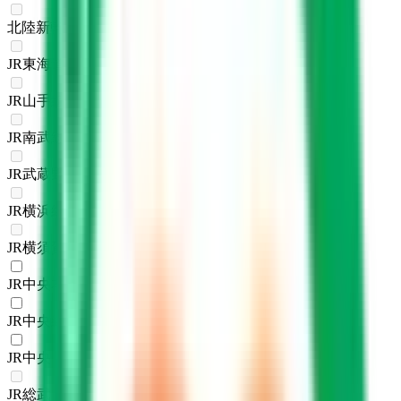
北陸新幹線
(
0
)
JR東海道本線(東京～熱海)
(
0
)
JR山手線
(
0
)
JR南武線
(
0
)
JR武蔵野線
(
0
)
JR横浜線
(
0
)
JR横須賀線
(
0
)
JR中央本線(東京～塩尻)
(
1
)
JR中央線(快速)
(
1
)
JR中央・総武線
(
1
)
JR総武本線
(
0
)