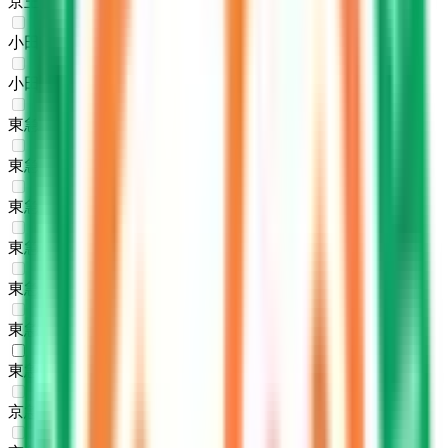
京王新線
(
0
)
小田急線
(
0
)
小田急多摩線
(
0
)
東急東横線
(
0
)
東急目黒線
(
0
)
東急田園都市線
(
0
)
東急大井町線
(
0
)
東急池上線
(
0
)
東急多摩川線
(
0
)
東急世田谷線
(
1
)
京急本線
(
0
)