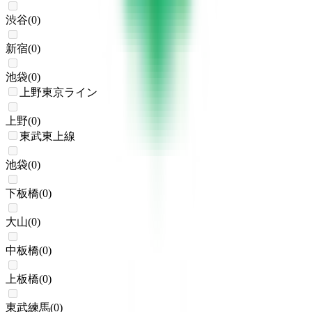
渋谷
(
0
)
新宿
(
0
)
池袋
(
0
)
上野東京ライン
上野
(
0
)
東武東上線
池袋
(
0
)
下板橋
(
0
)
大山
(
0
)
中板橋
(
0
)
上板橋
(
0
)
東武練馬
(
0
)