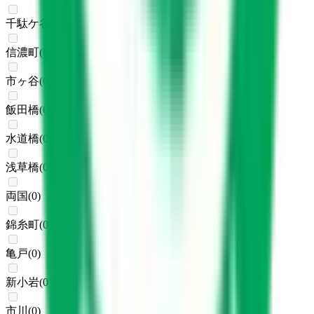
千駄ケ谷
(
0
)
信濃町
(
0
)
市ヶ谷
(
0
)
飯田橋
(
0
)
水道橋
(
0
)
浅草橋
(
0
)
両国
(
0
)
錦糸町
(
0
)
亀戸
(
0
)
新小岩
(
0
)
市川
(
0
)