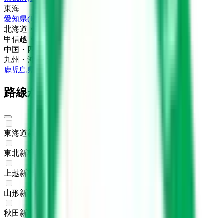
東海
愛知県
(
1
)
北海道・東北
甲信越・北陸
中国・四国
九州・沖縄
鹿児島県
(
1
)
路線からさがす
東海道新幹線
(
0
)
東北新幹線
(
0
)
上越新幹線
(
0
)
山形新幹線
(
0
)
秋田新幹線
(
0
)