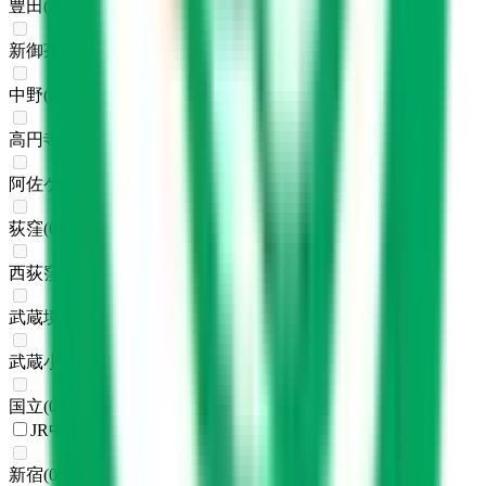
豊田
(
0
)
新御茶ノ水
(
0
)
中野
(
0
)
高円寺
(
0
)
阿佐ケ谷
(
0
)
荻窪
(
0
)
西荻窪
(
0
)
武蔵境
(
0
)
武蔵小金井
(
0
)
国立
(
0
)
JR中央・総武線
新宿
(
0
)