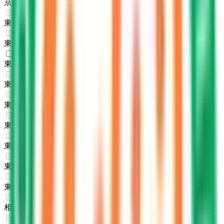
京急空港線
(
0
)
東京メトロ銀座線
(
0
)
東京メトロ丸ノ内線
(
0
)
東京メトロ日比谷線
(
1
)
東京メトロ東西線
(
0
)
東京メトロ千代田線
(
0
)
東京メトロ有楽町線
(
0
)
東京メトロ半蔵門線
(
0
)
東京メトロ南北線
(
0
)
東京メトロ副都心線
(
0
)
相鉄・JR直通線
(
0
)