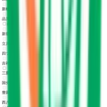
新橋
(
0
)
品川
(
0
)
JR中央本線(東京～塩尻)
新宿
(
0
)
立川
(
0
)
四ツ谷
(
0
)
吉祥寺
(
0
)
三鷹
(
1
)
国分寺
(
0
)
豊田
(
0
)
西八王子
(
0
)