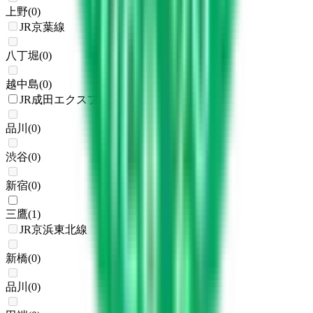
上野
(
0
)
JR京葉線
八丁堀
(
0
)
越中島
(
0
)
JR成田エクスプレス
品川
(
0
)
渋谷
(
0
)
新宿
(
0
)
三鷹
(
1
)
JR京浜東北線
新橋
(
0
)
品川
(
0
)