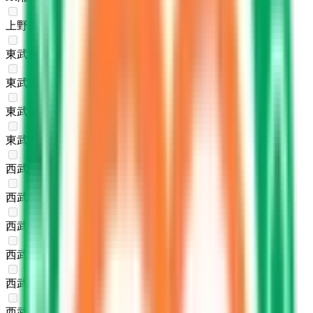
上野東京ライン
(
0
)
東武東上線
(
0
)
東武伊勢崎線
(
0
)
東武亀戸線
(
0
)
東武大師線
(
0
)
西武池袋線
(
0
)
西武有楽町線
(
0
)
西武豊島線
(
0
)
西武新宿線
(
0
)
西武国分寺線
(
0
)
西武多摩湖線
(
0
)