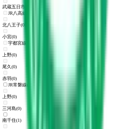
武蔵五日市
(
0
)
JR八高線(八王子～高麗川)
北八王子
(
0
)
小宮
(
0
)
宇都宮線
上野
(
0
)
尾久
(
0
)
赤羽
(
0
)
JR常磐線(上野～取手)
上野
(
0
)
三河島
(
0
)
南千住
(
1
)