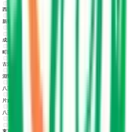
西国分寺
(
0
)
新秋津
(
0
)
JR横浜線
成瀬
(
0
)
町田
(
0
)
古淵
(
0
)
淵野辺
(
0
)
八王子みなみ野
(
0
)
片倉
(
0
)
八王子
(
0
)
JR横須賀線
東京
(
0
)