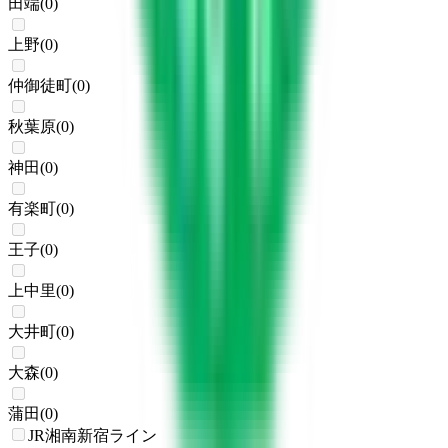
田端
(
0
)
上野
(
0
)
仲御徒町
(
0
)
秋葉原
(
0
)
神田
(
0
)
有楽町
(
0
)
王子
(
0
)
上中里
(
0
)
大井町
(
0
)
大森
(
0
)
蒲田
(
0
)
JR湘南新宿ライン