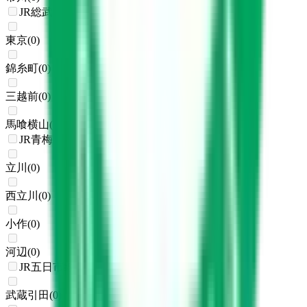
JR総武本線
東京
(
0
)
錦糸町
(
0
)
三越前
(
0
)
馬喰横山
(
0
)
JR青梅線
立川
(
0
)
西立川
(
0
)
小作
(
0
)
河辺
(
0
)
JR五日市線
武蔵引田
(
0
)