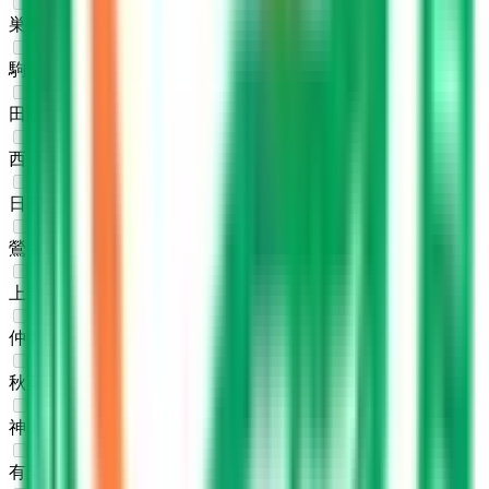
巣鴨
(
0
)
駒込
(
0
)
田端
(
0
)
西日暮里
(
0
)
日暮里
(
0
)
鶯谷
(
0
)
上野
(
0
)
仲御徒町
(
0
)
秋葉原
(
0
)
神田
(
0
)
有楽町
(
0
)