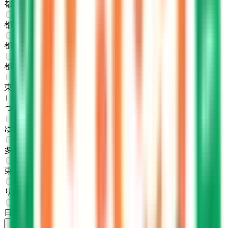
都営大江戸線
(
0
)
都営浅草線
(
0
)
都営三田線
(
0
)
都営新宿線
(
0
)
東京さくらトラム（都電荒川線）
(
0
)
つくばエクスプレス
(
1
)
ゆりかもめ
(
0
)
多摩モノレール
(
0
)
東京モノレール
(
0
)
りんかい線
(
0
)
日暮里・舎人ライナー
(
0
)
リセット
検索