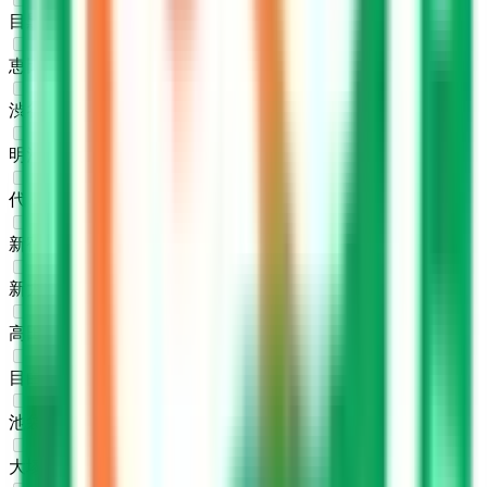
目黒
(
0
)
恵比寿
(
0
)
渋谷
(
0
)
明治神宮前〈原宿〉
(
0
)
代々木
(
0
)
新宿
(
0
)
新大久保
(
0
)
高田馬場
(
0
)
目白
(
0
)
池袋
(
0
)
大塚
(
0
)