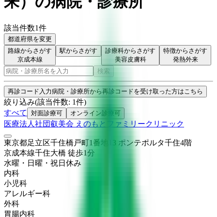
来
）
の病院・診療所
該当件数
1
件
都道府県を変更
路線からさがす
駅からさがす
診療科からさがす
特徴からさがす
京成本線
美容皮膚科
発熱外来
検索
再診コード入力
病院・診療所から再診コードを受け取った方はこちら
絞り込み
(該当件数:
1
件)
すべて
対面診療可
オンライン診療可
医療法人社団叡美会 えのもとファミリークリニック
東京都足立区千住橋戸町1番地13 ポンテポルタ千住4階
京成本線
千住大橋
徒歩
1
分
水曜・日曜・祝日
休み
内科
小児科
アレルギー科
外科
胃腸内科