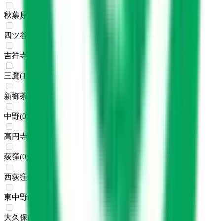
秋葉原
(
0
)
四ツ谷
(
0
)
吉祥寺
(
0
)
三鷹
(
1
)
新御茶ノ水
(
0
)
中野
(
0
)
高円寺
(
0
)
荻窪
(
0
)
西荻窪
(
0
)
東中野
(
0
)
大久保
(
0
)