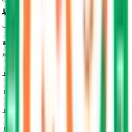
駅・沿線からさがす
東海道新幹線
東京
(
0
)
品川
(
0
)
東北新幹線
上野
(
0
)
上越新幹線
上野
(
0
)
山形新幹線
上野
(
0
)
秋田新幹線
上野
(
0
)