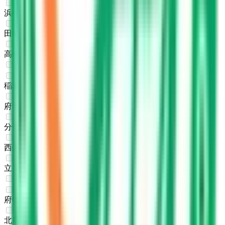
浜松町
(
0
)
田町
(
0
)
高輪ゲートウェイ
(
0
)
JR南武線
稲城長沼
(
0
)
府中本町
(
0
)
分倍河原
(
0
)
西国立
(
0
)
立川
(
0
)
JR武蔵野線
府中本町
(
0
)
北府中
(
0
)