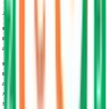
北陸新幹線
上野
(
0
)
JR東海道本線(東京～熱海)
東京
(
0
)
新橋
(
0
)
品川
(
0
)
JR山手線
東京
(
0
)
新橋
(
0
)
品川
(
0
)
大崎
(
0
)
五反田
(
0
)