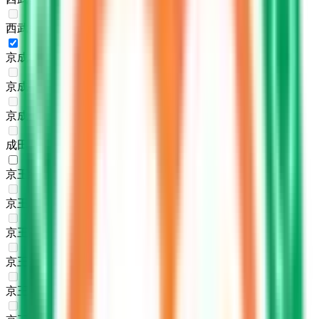
西武多摩川線
(
0
)
京成本線
(
1
)
京成押上線
(
0
)
京成金町線
(
0
)
成田スカイアクセス
(
0
)
京王線
(
1
)
京王相模原線
(
0
)
京王高尾線
(
0
)
京王競馬場線
(
0
)
京王井の頭線
(
0
)