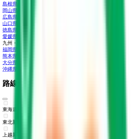
島根県
(
1
)
岡山県
(
4
)
広島県
(
3
)
山口県
(
1
)
徳島県
(
1
)
愛媛県
(
3
)
九州・沖縄
福岡県
(
5
)
熊本県
(
2
)
大分県
(
2
)
沖縄県
(
1
)
路線からさがす
東海道新幹線
(
0
)
東北新幹線
(
0
)
上越新幹線
(
0
)