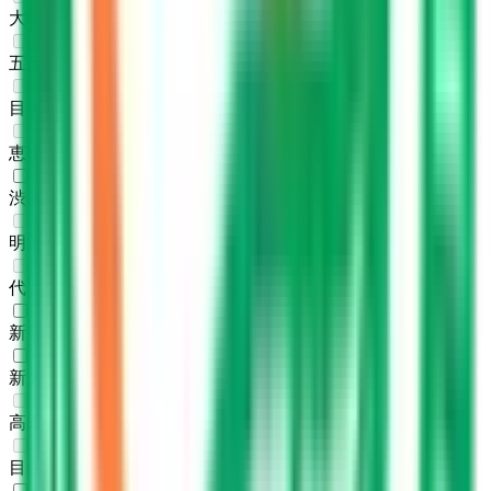
大崎
(
0
)
五反田
(
0
)
目黒
(
0
)
恵比寿
(
0
)
渋谷
(
1
)
明治神宮前〈原宿〉
(
0
)
代々木
(
0
)
新宿
(
1
)
新大久保
(
1
)
高田馬場
(
0
)
目白
(
0
)