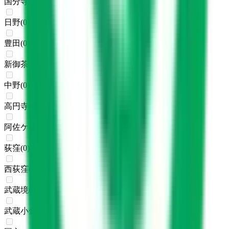
国分寺
(
0
)
日野
(
0
)
豊田
(
0
)
新御茶ノ水
(
0
)
中野
(
0
)
高円寺
(
0
)
阿佐ケ谷
(
0
)
荻窪
(
0
)
西荻窪
(
0
)
武蔵境
(
0
)
武蔵小金井
(
0
)