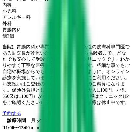
内科
小児科
アレルギー科
外科
胃腸内科
他
2
個
当院は胃腸内科が専門である院長と、女性の皮膚科専門医で
ある副院長が診療いたします。 小児から高齢者まで、どな
たでも安心して受診できるファミリークリニックです。わか
りやすく丁寧な医療を心がけてまいります。些細な事でもご
自宅や職場からでも相談していただけるように、オンライン
診療を実施していますので、是非お気軽にご利用ください。
お支払いはご登録のクレジットカードでのご精算になりま
す。保険外負担としてシステム利用料（大人1,100円、小児
550又は1100円）がかかります。（休診情報はクリニックHP
をご確認ください）皮膚科のオンライン診療は休止中です。
予約する
診療時間
月
火
水
木
金
土
日
祝
11:00〜13:00
●
●
●
●