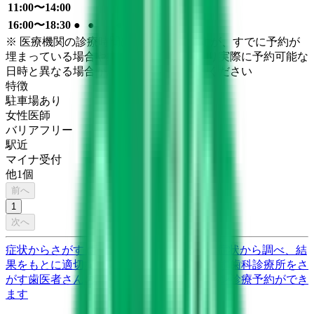
11:00〜14:00
●
16:00〜18:30
●
●
●
●
※ 医療機関の診療時間は上記の通りですが、すでに予約が
埋まっている場合や病院の都合などにより実際に予約可能な
日時と異なる場合がありますのでご了承ください
特徴
駐車場あり
女性医師
バリアフリー
駅近
マイナ受付
他
1
個
前へ
1
次へ
症状からさがす (症状チェッカー)
気になる症状から調べ、結
果をもとに適切な病院・診療所を提案します
歯科診療所をさ
がす
歯医者さんの対面診療予約・オンライン診療予約ができ
ます