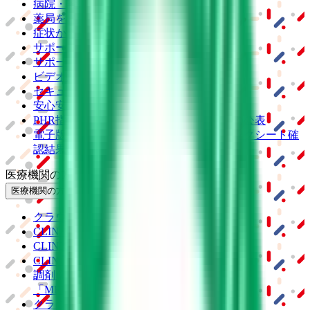
病院・診療所をさがす
薬局をさがす
症状からさがす
サポート
サポート環境
ビデオ通話の事前テスト
セキュリティの取り組み
安心安全への取り組み
PHR指針に係るチェックシート確認結果の公表
電子版お薬手帳ガイドラインに係るチェックシート確
認結果の公表
医療機関の方
医療機関の方
クラウド診療
支援システム
「CLINICS」
CLINICS予約
CLINICSオンライン診療
CLINICSカルテ
調剤薬局向け統合型クラウドソリューション
「MEDIXS」
クラウド歯科業務
支援システム
「Dentis」