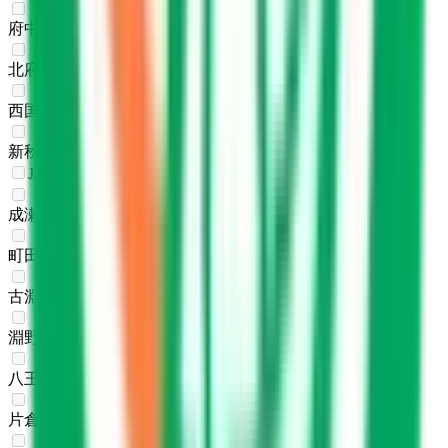
府中本町
(
0
)
北府中
(
0
)
西国分寺
(
0
)
新秋津
(
0
)
JR横浜線
成瀬
(
0
)
町田
(
0
)
古淵
(
0
)
淵野辺
(
0
)
八王子みなみ野
(
0
)
片倉
(
0
)