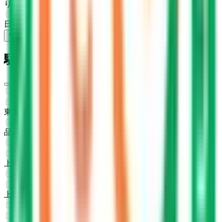
りんかい線
(
0
)
日暮里・舎人ライナー
(
0
)
リセット
検索
駅・沿線からさがす
東海道新幹線
東京
(
0
)
品川
(
0
)
東北新幹線
上野
(
0
)
上越新幹線
上野
(
0
)
山形新幹線