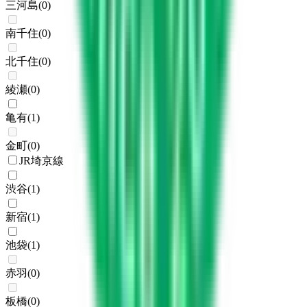
三河島
(
0
)
南千住
(
0
)
北千住
(
0
)
綾瀬
(
0
)
亀有
(
1
)
金町
(
0
)
JR埼京線
渋谷
(
1
)
新宿
(
1
)
池袋
(
1
)
赤羽
(
0
)
板橋
(
0
)