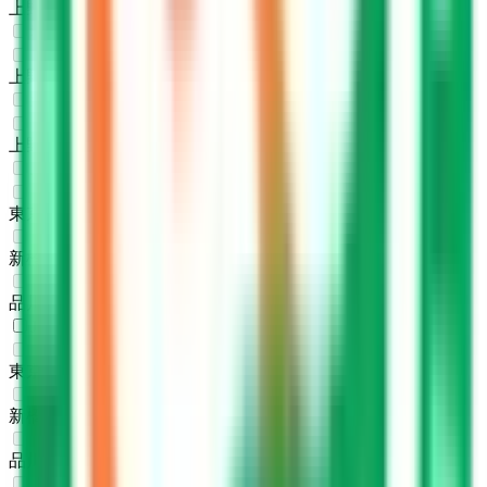
上野
(
0
)
秋田新幹線
上野
(
0
)
北陸新幹線
上野
(
0
)
JR東海道本線(東京～熱海)
東京
(
0
)
新橋
(
0
)
品川
(
0
)
JR山手線
東京
(
0
)
新橋
(
0
)
品川
(
0
)