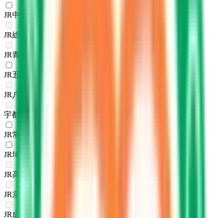
JR中央・総武線
(
1
)
JR総武本線
(
0
)
JR青梅線
(
0
)
JR五日市線
(
1
)
JR八高線(八王子～高麗川)
(
0
)
宇都宮線
(
0
)
JR常磐線(上野～取手)
(
1
)
JR埼京線
(
1
)
JR高崎線
(
0
)
JR京葉線
(
0
)
JR成田エクスプレス
(
0
)