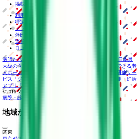
掲載情報の修正・削除はこちら
利用規約
特定商取引法に基づく表記
プライバシーポリシー
外部送信ポリシー
運営会社
ロゴ利用ガイドライン
医師たちがつくる
オンライン医療事典
「MEDLEY」
日本最
大級の
医療介護求人サイト
「ジョブメドレー」
納得できる
老
人ホーム紹介サービス
「みんかい」
オンライン
動画研修サー
ビス
「ジョブメドレー
アカデミー」
女性向け
生理予測・妊活
アプリ
「Lalune(ラルーン)」
©2016 MEDLEY, INC.
病院・診療所
薬局
地域からさがす
関東
東京都
(
19
)