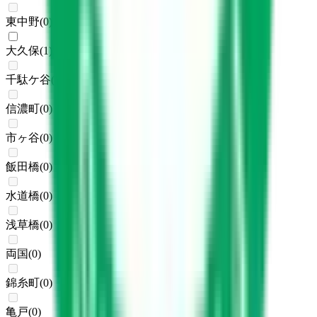
東中野
(
0
)
大久保
(
1
)
千駄ケ谷
(
0
)
信濃町
(
0
)
市ヶ谷
(
0
)
飯田橋
(
0
)
水道橋
(
0
)
浅草橋
(
0
)
両国
(
0
)
錦糸町
(
0
)
亀戸
(
0
)