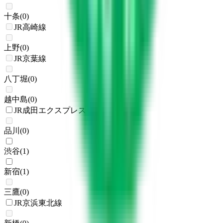
十条
(
0
)
JR高崎線
上野
(
0
)
JR京葉線
八丁堀
(
0
)
越中島
(
0
)
JR成田エクスプレス
品川
(
0
)
渋谷
(
1
)
新宿
(
1
)
三鷹
(
0
)
JR京浜東北線