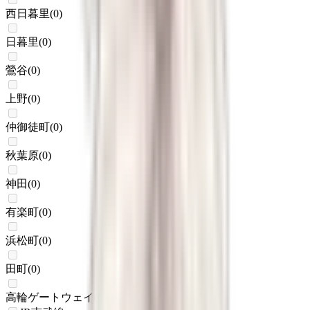
西日暮里
(
0
)
日暮里
(
0
)
鶯谷
(
0
)
上野
(
0
)
仲御徒町
(
0
)
秋葉原
(
0
)
神田
(
0
)
有楽町
(
0
)
浜松町
(
0
)
田町
(
0
)
高輪ゲートウェイ
(
0
)