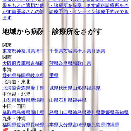
果をもとに適切な病院・診療所を提案します
歯科診療所をさ
がす
歯医者さんの対面診療予約・オンライン診療予約ができ
ます
地域から病院・診療所をさがす
関東
東京都
神奈川県
埼玉県
千葉県
茨城県
栃木県
群馬県
関西
大阪府
兵庫県
京都府
滋賀県
奈良県
和歌山県
東海
愛知県
静岡県
岐阜県
三重県
北海道・東北
北海道
青森県
岩手県
宮城県
秋田県
山形県
福島県
甲信越・北陸
山梨県
長野県
新潟県
富山県
石川県
福井県
中国・四国
鳥取県
島根県
岡山県
広島県
山口県
徳島県
香川県
愛媛県
高知県
九州・沖縄
福岡県
佐賀県
長崎県
熊本県
大分県
宮崎県
鹿児島県
沖縄県