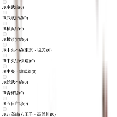
JR南武線
(
0
)
JR武蔵野線
(
0
)
JR横浜線
(
0
)
JR横須賀線
(
0
)
JR中央本線(東京～塩尻)
(
0
)
JR中央線(快速)
(
0
)
JR中央・総武線
(
0
)
JR総武本線
(
0
)
JR青梅線
(
0
)
JR五日市線
(
0
)
JR八高線(八王子～高麗川)
(
0
)