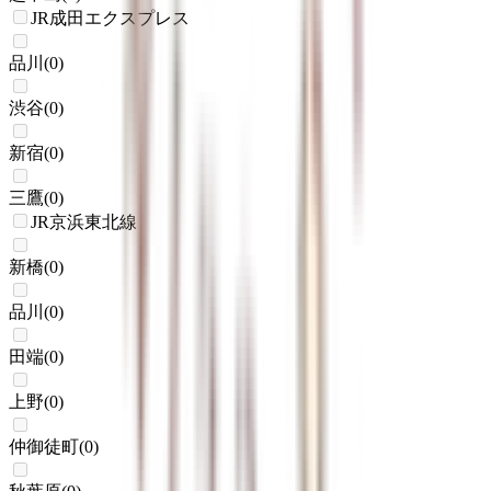
JR成田エクスプレス
品川
(
0
)
渋谷
(
0
)
新宿
(
0
)
三鷹
(
0
)
JR京浜東北線
新橋
(
0
)
品川
(
0
)
田端
(
0
)
上野
(
0
)
仲御徒町
(
0
)