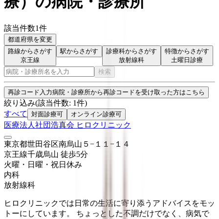
療
）
の病院・診療所
該当件数
1
件
都道府県を変更
路線からさがす
駅からさがす
診療科からさがす
特徴からさがす
京王線
放射線科
土曜日診療
検索
再診コード入力
病院・診療所から再診コードを受け取った方はこちら
絞り込み
(該当件数:
1
件)
すべて
対面診療可
オンライン診療可
医療法人社団浩真会 ヒロクリニック
東京都世田谷区南烏山５−１１−１４
京王線
千歳烏山
徒歩
5
分
火曜・日曜・祝日
休み
内科
放射線科
ヒロクリニックでは日常の生活に寄り添うアドバイスをモッ
トーにしています。 ちょっとした不調だけでなく、病気で