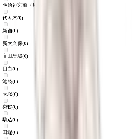
明治神宮前〈原宿〉
(
0
)
代々木
(
0
)
新宿
(
0
)
新大久保
(
0
)
高田馬場
(
0
)
目白
(
0
)
池袋
(
0
)
大塚
(
0
)
巣鴨
(
0
)
駒込
(
0
)
田端
(
0
)