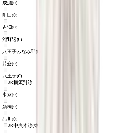
成瀬
(
0
)
町田
(
0
)
古淵
(
0
)
淵野辺
(
0
)
八王子みなみ野
(
0
)
片倉
(
0
)
八王子
(
0
)
JR横須賀線
東京
(
0
)
新橋
(
0
)
品川
(
0
)
JR中央本線(東京～塩尻)