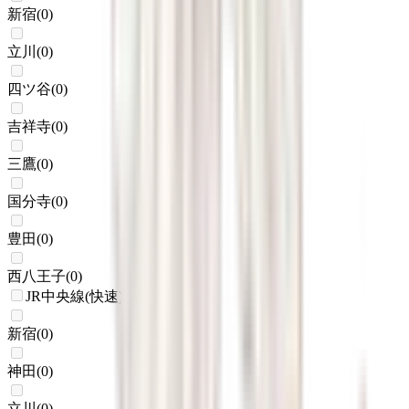
新宿
(
0
)
立川
(
0
)
四ツ谷
(
0
)
吉祥寺
(
0
)
三鷹
(
0
)
国分寺
(
0
)
豊田
(
0
)
西八王子
(
0
)
JR中央線(快速)
新宿
(
0
)
神田
(
0
)
立川
(
0
)