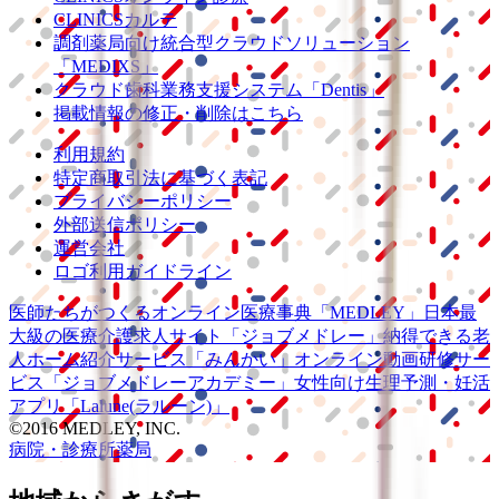
CLINICSカルテ
調剤薬局向け統合型クラウドソリューション
「MEDIXS」
クラウド歯科業務
支援システム
「Dentis」
掲載情報の修正・削除はこちら
利用規約
特定商取引法に基づく表記
プライバシーポリシー
外部送信ポリシー
運営会社
ロゴ利用ガイドライン
医師たちがつくる
オンライン医療事典
「MEDLEY」
日本最
大級の
医療介護求人サイト
「ジョブメドレー」
納得できる
老
人ホーム紹介サービス
「みんかい」
オンライン
動画研修サー
ビス
「ジョブメドレー
アカデミー」
女性向け
生理予測・妊活
アプリ
「Lalune(ラルーン)」
©2016 MEDLEY, INC.
病院・診療所
薬局