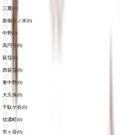
三鷹
(
0
)
新御茶ノ水
(
0
)
中野
(
0
)
高円寺
(
0
)
荻窪
(
0
)
西荻窪
(
0
)
東中野
(
0
)
大久保
(
0
)
千駄ケ谷
(
0
)
信濃町
(
0
)
市ヶ谷
(
0
)