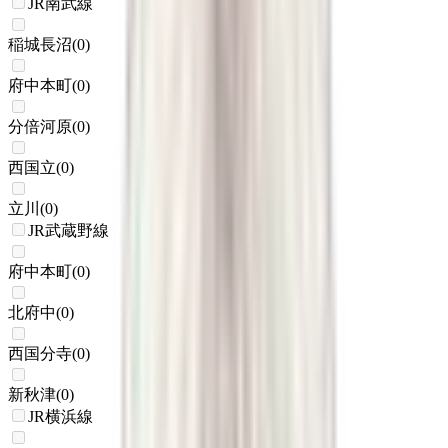
JR南武線
稲城長沼
(
0
)
府中本町
(
0
)
分倍河原
(
0
)
西国立
(
0
)
立川
(
0
)
JR武蔵野線
府中本町
(
0
)
北府中
(
0
)
西国分寺
(
0
)
新秋津
(
0
)
JR横浜線