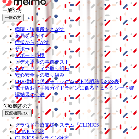
一般の方
一般の方
病院・診療所をさがす
薬局をさがす
症状からさがす
サポート
サポート環境
ビデオ通話の事前テスト
セキュリティの取り組み
安心安全への取り組み
PHR指針に係るチェックシート確認結果の公表
電子版お薬手帳ガイドラインに係るチェックシート確
認結果の公表
医療機関の方
医療機関の方
クラウド診療
支援システム
「CLINICS」
CLINICS予約
CLINICSオンライン診療