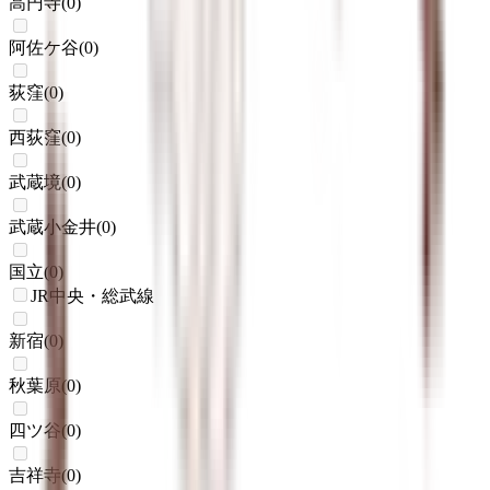
高円寺
(
0
)
阿佐ケ谷
(
0
)
荻窪
(
0
)
西荻窪
(
0
)
武蔵境
(
0
)
武蔵小金井
(
0
)
国立
(
0
)
JR中央・総武線
新宿
(
0
)
秋葉原
(
0
)
四ツ谷
(
0
)
吉祥寺
(
0
)