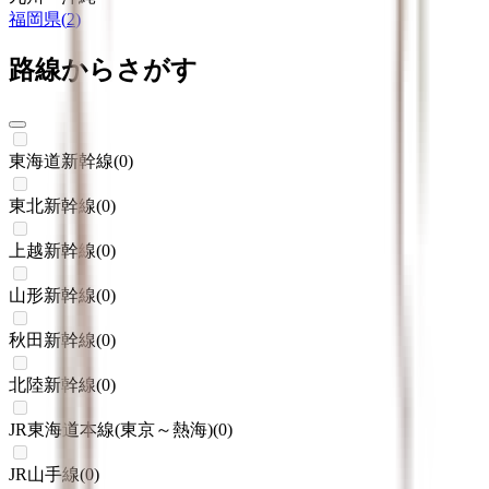
福岡県
(
2
)
路線からさがす
東海道新幹線
(
0
)
東北新幹線
(
0
)
上越新幹線
(
0
)
山形新幹線
(
0
)
秋田新幹線
(
0
)
北陸新幹線
(
0
)
JR東海道本線(東京～熱海)
(
0
)
JR山手線
(
0
)