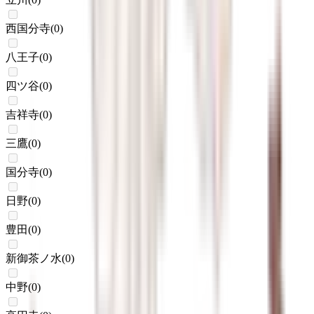
西国分寺
(
0
)
八王子
(
0
)
四ツ谷
(
0
)
吉祥寺
(
0
)
三鷹
(
0
)
国分寺
(
0
)
日野
(
0
)
豊田
(
0
)
新御茶ノ水
(
0
)
中野
(
0
)