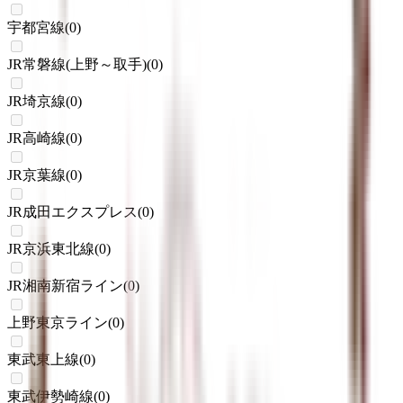
宇都宮線
(
0
)
JR常磐線(上野～取手)
(
0
)
JR埼京線
(
0
)
JR高崎線
(
0
)
JR京葉線
(
0
)
JR成田エクスプレス
(
0
)
JR京浜東北線
(
0
)
JR湘南新宿ライン
(
0
)
上野東京ライン
(
0
)
東武東上線
(
0
)
東武伊勢崎線
(
0
)