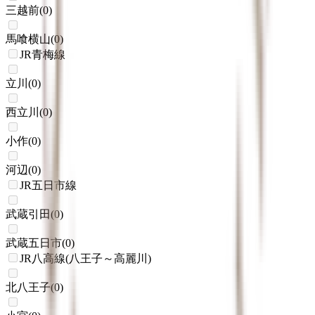
三越前
(
0
)
馬喰横山
(
0
)
JR青梅線
立川
(
0
)
西立川
(
0
)
小作
(
0
)
河辺
(
0
)
JR五日市線
武蔵引田
(
0
)
武蔵五日市
(
0
)
JR八高線(八王子～高麗川)
北八王子
(
0
)