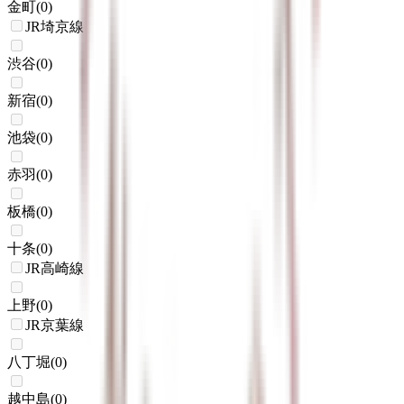
金町
(
0
)
JR埼京線
渋谷
(
0
)
新宿
(
0
)
池袋
(
0
)
赤羽
(
0
)
板橋
(
0
)
十条
(
0
)
JR高崎線
上野
(
0
)
JR京葉線
八丁堀
(
0
)
越中島
(
0
)