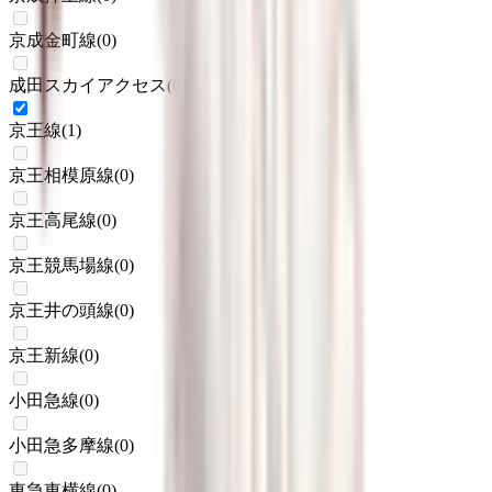
京成金町線
(
0
)
成田スカイアクセス
(
0
)
京王線
(
1
)
京王相模原線
(
0
)
京王高尾線
(
0
)
京王競馬場線
(
0
)
京王井の頭線
(
0
)
京王新線
(
0
)
小田急線
(
0
)
小田急多摩線
(
0
)
東急東横線
(
0
)