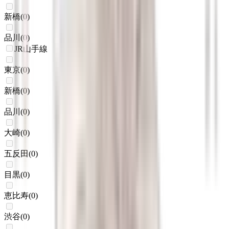
新橋
(
0
)
品川
(
0
)
JR山手線
東京
(
0
)
新橋
(
0
)
品川
(
0
)
大崎
(
0
)
五反田
(
0
)
目黒
(
0
)
恵比寿
(
0
)
渋谷
(
0
)