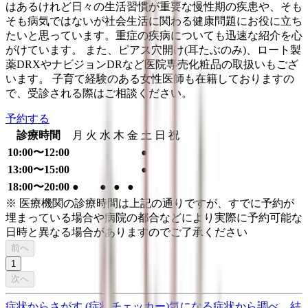
はあるけれど日々の生活習慣が重要な慢性期の疾患や、そも
そも病気ではないが社会生活に関わる健康問題にお役に立ち
たいと思っています。重症の疾病についても迅速な紹介を心
がけています。 また、ピアス穴開け(耳たぶのみ)、ロート製
薬DRXやナビジョンDRなど医院専売化粧品の取扱いもござ
います。 子育て経験のある女性医師も在籍しておりますの
で、受診される際はご相談ください。
予約する
診療時間
月
火
水
木
金
土
日
祝
10:00〜12:00
●
13:00〜15:00
●
18:00〜20:00
●
●
●
●
※ 医療機関の診療時間は上記の通りですが、すでに予約が
埋まっている場合や病院の都合などにより実際に予約可能な
日時と異なる場合がありますのでご了承ください
前へ
1
次へ
症状からさがす (症状チェッカー)
気になる症状から調べ、結