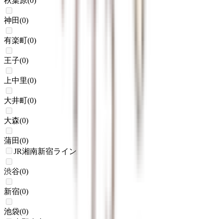
秋葉原
(
0
)
神田
(
0
)
有楽町
(
0
)
王子
(
0
)
上中里
(
0
)
大井町
(
0
)
大森
(
0
)
蒲田
(
0
)
JR湘南新宿ライン
渋谷
(
0
)
新宿
(
0
)
池袋
(
0
)