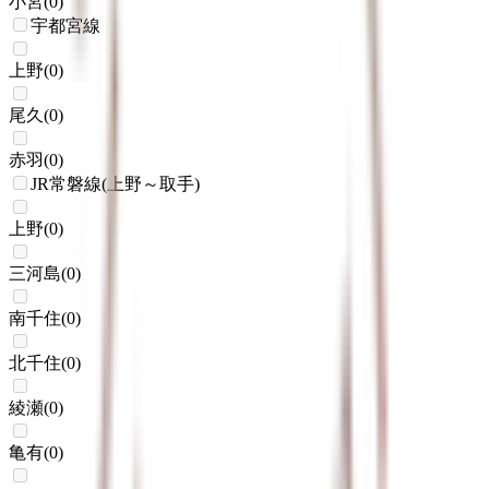
小宮
(
0
)
宇都宮線
上野
(
0
)
尾久
(
0
)
赤羽
(
0
)
JR常磐線(上野～取手)
上野
(
0
)
三河島
(
0
)
南千住
(
0
)
北千住
(
0
)
綾瀬
(
0
)
亀有
(
0
)