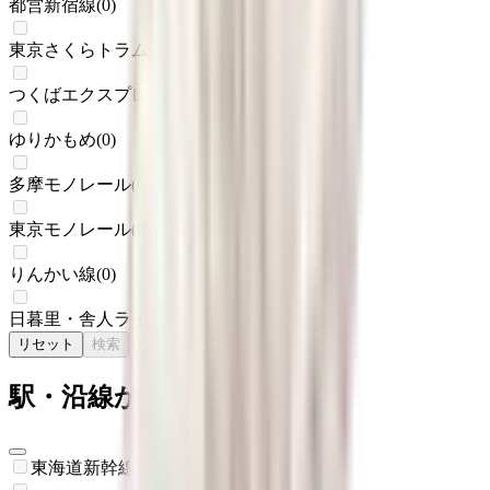
都営新宿線
(
0
)
東京さくらトラム（都電荒川線）
(
0
)
つくばエクスプレス
(
0
)
ゆりかもめ
(
0
)
多摩モノレール
(
0
)
東京モノレール
(
0
)
りんかい線
(
0
)
日暮里・舎人ライナー
(
0
)
リセット
検索
駅・沿線からさがす
東海道新幹線