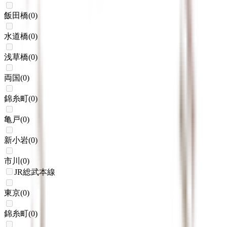
飯田橋
(
0
)
水道橋
(
0
)
浅草橋
(
0
)
両国
(
0
)
錦糸町
(
0
)
亀戸
(
0
)
新小岩
(
0
)
市川
(
0
)
JR総武本線
東京
(
0
)
錦糸町
(
0
)