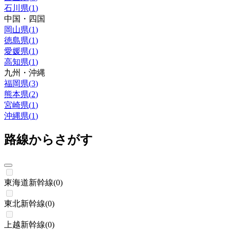
石川県
(
1
)
中国・四国
岡山県
(
1
)
徳島県
(
1
)
愛媛県
(
1
)
高知県
(
1
)
九州・沖縄
福岡県
(
3
)
熊本県
(
2
)
宮崎県
(
1
)
沖縄県
(
1
)
路線からさがす
東海道新幹線
(
0
)
東北新幹線
(
0
)
上越新幹線
(
0
)