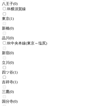
八王子
(
0
)
JR横須賀線
東京
(
1
)
新橋
(
0
)
品川
(
0
)
JR中央本線(東京～塩尻)
新宿
(
0
)
立川
(
0
)
四ツ谷
(
1
)
吉祥寺
(
1
)
三鷹
(
0
)
国分寺
(
0
)