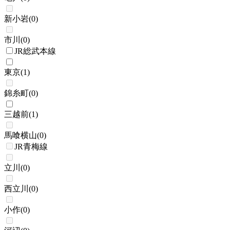
新小岩
(
0
)
市川
(
0
)
JR総武本線
東京
(
1
)
錦糸町
(
0
)
三越前
(
1
)
馬喰横山
(
0
)
JR青梅線
立川
(
0
)
西立川
(
0
)
小作
(
0
)