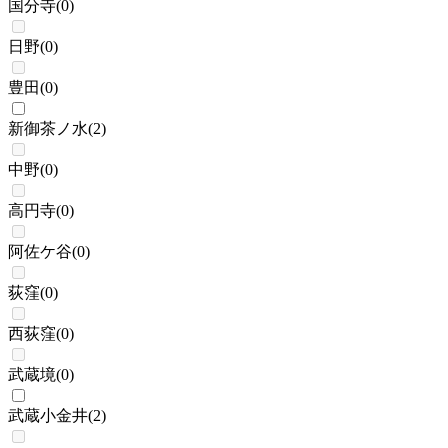
国分寺
(
0
)
日野
(
0
)
豊田
(
0
)
新御茶ノ水
(
2
)
中野
(
0
)
高円寺
(
0
)
阿佐ケ谷
(
0
)
荻窪
(
0
)
西荻窪
(
0
)
武蔵境
(
0
)
武蔵小金井
(
2
)