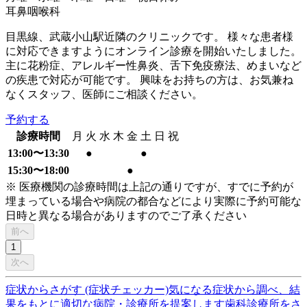
耳鼻咽喉科
目黒線、武蔵小山駅近隣のクリニックです。 様々な患者様
に対応できますようにオンライン診療を開始いたしました。
主に花粉症、アレルギー性鼻炎、舌下免疫療法、めまいなど
の疾患で対応が可能です。 興味をお持ちの方は、お気兼ね
なくスタッフ、医師にご相談ください。
予約する
診療時間
月
火
水
木
金
土
日
祝
13:00〜13:30
●
●
15:30〜18:00
●
※ 医療機関の診療時間は上記の通りですが、すでに予約が
埋まっている場合や病院の都合などにより実際に予約可能な
日時と異なる場合がありますのでご了承ください
前へ
1
次へ
症状からさがす (症状チェッカー)
気になる症状から調べ、結
果をもとに適切な病院・診療所を提案します
歯科診療所をさ