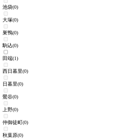
池袋
(
0
)
大塚
(
0
)
巣鴨
(
0
)
駒込
(
0
)
田端
(
1
)
西日暮里
(
0
)
日暮里
(
0
)
鶯谷
(
0
)
上野
(
0
)
仲御徒町
(
0
)
秋葉原
(
0
)