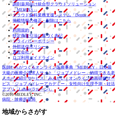
調剤薬局向け統合型クラウドソリューション
「MEDIXS」
クラウド歯科業務
支援システム
「Dentis」
掲載情報の修正・削除はこちら
利用規約
特定商取引法に基づく表記
プライバシーポリシー
外部送信ポリシー
運営会社
ロゴ利用ガイドライン
医師たちがつくる
オンライン医療事典
「MEDLEY」
日本最
大級の
医療介護求人サイト
「ジョブメドレー」
納得できる
老
人ホーム紹介サービス
「みんかい」
オンライン
動画研修サー
ビス
「ジョブメドレー
アカデミー」
女性向け
生理予測・妊活
アプリ
「Lalune(ラルーン)」
©2016 MEDLEY, INC.
病院・診療所
薬局
地域からさがす