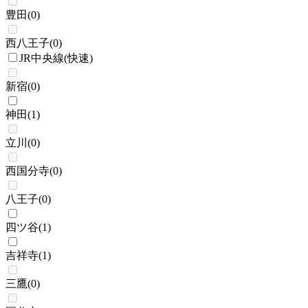
豊田
(
0
)
西八王子
(
0
)
JR中央線(快速)
新宿
(
0
)
神田
(
1
)
立川
(
0
)
西国分寺
(
0
)
八王子
(
0
)
四ツ谷
(
1
)
吉祥寺
(
1
)
三鷹
(
0
)