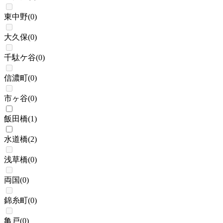
東中野
(
0
)
大久保
(
0
)
千駄ケ谷
(
0
)
信濃町
(
0
)
市ヶ谷
(
0
)
飯田橋
(
1
)
水道橋
(
2
)
浅草橋
(
0
)
両国
(
0
)
錦糸町
(
0
)
亀戸
(
0
)