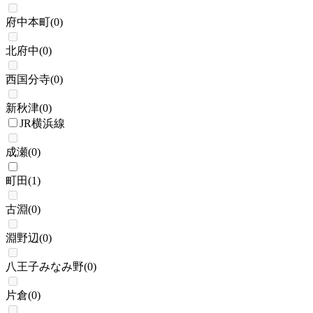
府中本町
(
0
)
北府中
(
0
)
西国分寺
(
0
)
新秋津
(
0
)
JR横浜線
成瀬
(
0
)
町田
(
1
)
古淵
(
0
)
淵野辺
(
0
)
八王子みなみ野
(
0
)
片倉
(
0
)