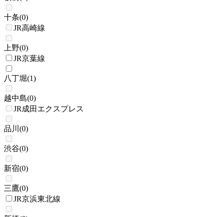
十条
(
0
)
JR高崎線
上野
(
0
)
JR京葉線
八丁堀
(
1
)
越中島
(
0
)
JR成田エクスプレス
品川
(
0
)
渋谷
(
0
)
新宿
(
0
)
三鷹
(
0
)
JR京浜東北線