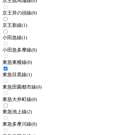
京王競馬場線
(
0
)
京王井の頭線
(
0
)
京王新線
(
1
)
小田急線
(
1
)
小田急多摩線
(
0
)
東急東横線
(
0
)
東急目黒線
(
1
)
東急田園都市線
(
0
)
東急大井町線
(
0
)
東急池上線
(
2
)
東急多摩川線
(
0
)