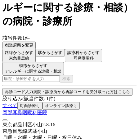
ルギーに関する診療・相談
）
の病院・診療所
該当件数
1
件
都道府県を変更
路線からさがす
駅からさがす
診療科からさがす
東急目黒線
耳鼻咽喉科
特徴からさがす
アレルギーに関する診療・相談
検索
再診コード入力
病院・診療所から再診コードを受け取った方はこちら
絞り込み
(該当件数:
1
件)
すべて
対面診療可
オンライン診療可
岡部耳鼻咽喉科医院
東京都品川区小山2-8-16
東急目黒線
武蔵小山
月曜・水曜・木曜・日曜・祝日
休み