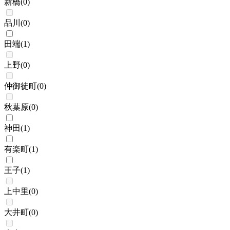
新橋
(
0
)
品川
(
0
)
田端
(
1
)
上野
(
0
)
仲御徒町
(
0
)
秋葉原
(
0
)
神田
(
1
)
有楽町
(
1
)
王子
(
1
)
上中里
(
0
)
大井町
(
0
)