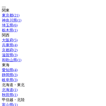
関東
東京都
(
21
)
神奈川県
(
1
)
埼玉県
(
6
)
栃木県
(
1
)
関西
大阪府
(
5
)
兵庫県
(
4
)
京都府
(
2
)
滋賀県
(
3
)
和歌山県
(
1
)
東海
愛知県
(
4
)
静岡県
(
3
)
岐阜県
(
3
)
北海道・東北
北海道
(
1
)
秋田県
(
1
)
甲信越・北陸
富山県
(
1
)