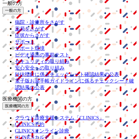
一般の方
一般の方
病院・診療所をさがす
薬局をさがす
症状からさがす
サポート
サポート環境
ビデオ通話の事前テスト
セキュリティの取り組み
安心安全への取り組み
PHR指針に係るチェックシート確認結果の公表
電子版お薬手帳ガイドラインに係るチェックシート確
認結果の公表
医療機関の方
医療機関の方
クラウド診療
支援システム
「CLINICS」
CLINICS予約
CLINICSオンライン診療
CLINICSカルテ