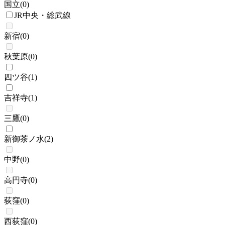
国立
(
0
)
JR中央・総武線
新宿
(
0
)
秋葉原
(
0
)
四ツ谷
(
1
)
吉祥寺
(
1
)
三鷹
(
0
)
新御茶ノ水
(
2
)
中野
(
0
)
高円寺
(
0
)
荻窪
(
0
)
西荻窪
(
0
)