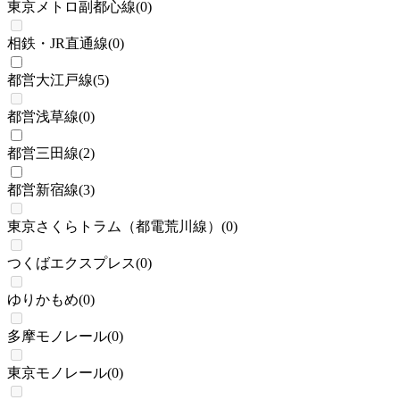
東京メトロ副都心線
(
0
)
相鉄・JR直通線
(
0
)
都営大江戸線
(
5
)
都営浅草線
(
0
)
都営三田線
(
2
)
都営新宿線
(
3
)
東京さくらトラム（都電荒川線）
(
0
)
つくばエクスプレス
(
0
)
ゆりかもめ
(
0
)
多摩モノレール
(
0
)
東京モノレール
(
0
)