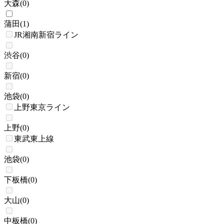
大森
(
0
)
蒲田
(
1
)
JR湘南新宿ライン
渋谷
(
0
)
新宿
(
0
)
池袋
(
0
)
上野東京ライン
上野
(
0
)
東武東上線
池袋
(
0
)
下板橋
(
0
)
大山
(
0
)
中板橋
(
0
)