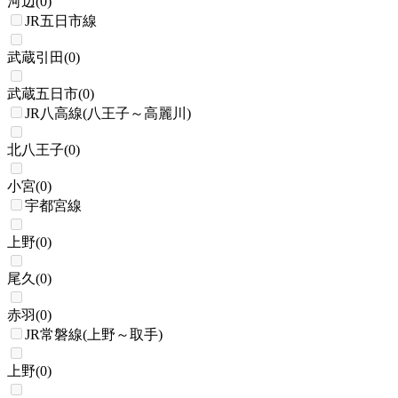
河辺
(
0
)
JR五日市線
武蔵引田
(
0
)
武蔵五日市
(
0
)
JR八高線(八王子～高麗川)
北八王子
(
0
)
小宮
(
0
)
宇都宮線
上野
(
0
)
尾久
(
0
)
赤羽
(
0
)
JR常磐線(上野～取手)
上野
(
0
)