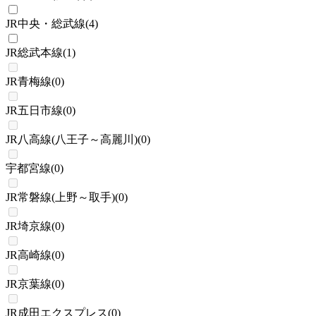
JR中央・総武線
(
4
)
JR総武本線
(
1
)
JR青梅線
(
0
)
JR五日市線
(
0
)
JR八高線(八王子～高麗川)
(
0
)
宇都宮線
(
0
)
JR常磐線(上野～取手)
(
0
)
JR埼京線
(
0
)
JR高崎線
(
0
)
JR京葉線
(
0
)
JR成田エクスプレス
(
0
)