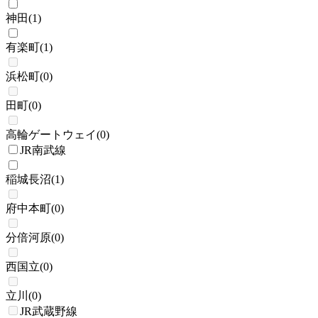
神田
(
1
)
有楽町
(
1
)
浜松町
(
0
)
田町
(
0
)
高輪ゲートウェイ
(
0
)
JR南武線
稲城長沼
(
1
)
府中本町
(
0
)
分倍河原
(
0
)
西国立
(
0
)
立川
(
0
)
JR武蔵野線