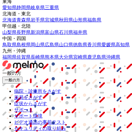
東海
愛知県
静岡県
岐阜県
三重県
北海道・東北
北海道
青森県
岩手県
宮城県
秋田県
山形県
福島県
甲信越・北陸
山梨県
長野県
新潟県
富山県
石川県
福井県
中国・四国
鳥取県
島根県
岡山県
広島県
山口県
徳島県
香川県
愛媛県
高知県
九州・沖縄
福岡県
佐賀県
長崎県
熊本県
大分県
宮崎県
鹿児島県
沖縄県
一般の方
一般の方
病院・診療所をさがす
薬局をさがす
症状からさがす
サポート
サポート環境
ビデオ通話の事前テスト
セキュリティの取り組み