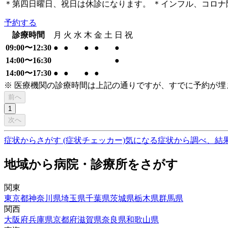
＊第四日曜日、祝日は休診になります。 ＊インフル、コロ
予約する
診療時間
月
火
水
木
金
土
日
祝
09:00〜12:30
●
●
●
●
●
14:00〜16:30
●
14:00〜17:30
●
●
●
●
※ 医療機関の診療時間は上記の通りですが、すでに予約が
前へ
1
次へ
症状からさがす (症状チェッカー)
気になる症状から調べ、結
地域から病院・診療所をさがす
関東
東京都
神奈川県
埼玉県
千葉県
茨城県
栃木県
群馬県
関西
大阪府
兵庫県
京都府
滋賀県
奈良県
和歌山県