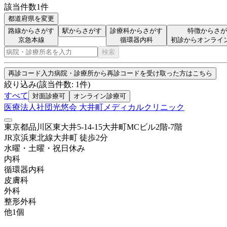
該当件数
1
件
都道府県を変更
路線からさがす
駅からさがす
診療科からさがす
特徴からさが
京急本線
循環器内科
初診からオンライ
検索
再診コード入力
病院・診療所から再診コードを受け取った方はこちら
絞り込み
(該当件数:
1
件)
すべて
対面診療可
オンライン診療可
医療法人社団光悠会 大井町メディカルクリニック
東京都品川区東大井5-14-15大井町MCビル2階-7階
JR京浜東北線
大井町
徒歩
2
分
水曜・土曜・祝日
休み
内科
循環器内科
皮膚科
外科
整形外科
他
1
個