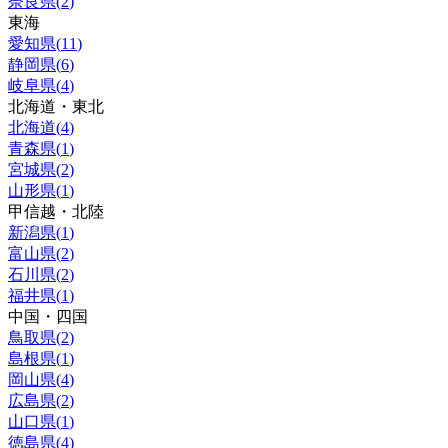
奈良県
(
2
)
東海
愛知県
(
11
)
静岡県
(
6
)
岐阜県
(
4
)
北海道・東北
北海道
(
4
)
青森県
(
1
)
宮城県
(
2
)
山形県
(
1
)
甲信越・北陸
新潟県
(
1
)
富山県
(
2
)
石川県
(
2
)
福井県
(
1
)
中国・四国
鳥取県
(
2
)
島根県
(
1
)
岡山県
(
4
)
広島県
(
2
)
山口県
(
1
)
徳島県
(
4
)