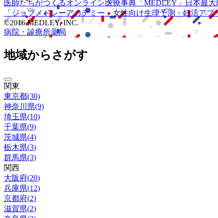
医師たちがつくる
オンライン医療事典
「MEDLEY」
日本最大
「ジョブメドレー
アカデミー」
女性向け
生理予測・妊活アプ
©2016 MEDLEY, INC.
病院・診療所
薬局
地域からさがす
関東
東京都
(
30
)
神奈川県
(
9
)
埼玉県
(
10
)
千葉県
(
9
)
茨城県
(
4
)
栃木県
(
3
)
群馬県
(
3
)
関西
大阪府
(
20
)
兵庫県
(
12
)
京都府
(
2
)
滋賀県
(
2
)