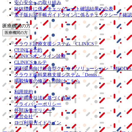
安心安全への取り組み
PHR指針に係るチェックシート確認結果の公表
電子版お薬手帳ガイドラインに係るチェックシート確認
医療機関の方
医療機関の方
クラウド診療
支援システム
「CLINICS」
CLINICS予約
CLINICSオンライン診療
CLINICSカルテ
調剤薬局向け統合型クラウドソリューション
「MEDIX
クラウド歯科業務
支援システム
「Dentis」
掲載情報の修正・削除はこちら
利用規約
特定商取引法に基づく表記
プライバシーポリシー
外部送信ポリシー
運営会社
ロゴ利用ガイドライン