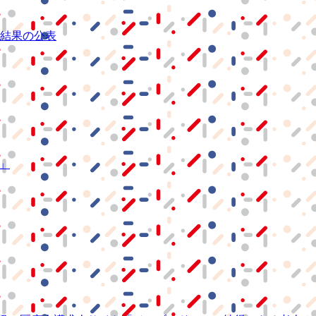
結果の公表
S」