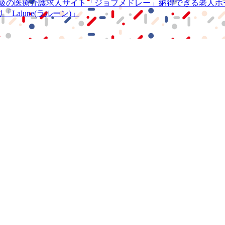
級の
医療介護求人サイト
「ジョブメドレー」
納得できる
老人ホ
リ
「Lalune(ラルーン)」