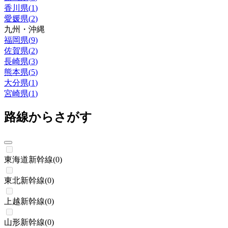
香川県
(
1
)
愛媛県
(
2
)
九州・沖縄
福岡県
(
9
)
佐賀県
(
2
)
長崎県
(
3
)
熊本県
(
5
)
大分県
(
1
)
宮崎県
(
1
)
路線からさがす
東海道新幹線
(
0
)
東北新幹線
(
0
)
上越新幹線
(
0
)
山形新幹線
(
0
)