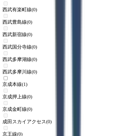
西武有楽町線
(
0
)
西武豊島線
(
0
)
西武新宿線
(
0
)
西武国分寺線
(
0
)
西武多摩湖線
(
0
)
西武多摩川線
(
0
)
京成本線
(
1
)
京成押上線
(
0
)
京成金町線
(
0
)
成田スカイアクセス
(
0
)
京王線
(
0
)