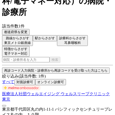
科/電子マネー対応
）
の病院・
診療所
該当件数
1
件
都道府県を変更
路線からさがす
駅からさがす
診療科からさがす
東京メトロ銀座線
耳鼻咽喉科
特徴からさがす
電子マネー対応
検索
再診コード入力
病院・診療所から再診コードを受け取った方はこちら
絞り込み
(該当件数:
1
件)
すべて
対面診療可
オンライン診療可
医療法人社団ウェルエイジング ウェルスリープクリニック
東京
東京都千代田区丸の内1-11-1 パシフィックセンチュリープレ
イス丸の内 １０階