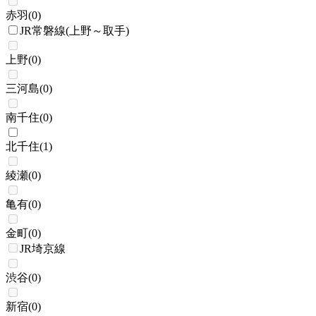
赤羽
(
0
)
JR常磐線(上野～取手)
上野
(
0
)
三河島
(
0
)
南千住
(
0
)
北千住
(
1
)
綾瀬
(
0
)
亀有
(
0
)
金町
(
0
)
JR埼京線
渋谷
(
0
)
新宿
(
0
)