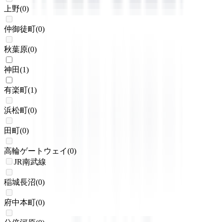
上野
(
0
)
仲御徒町
(
0
)
秋葉原
(
0
)
神田
(
1
)
有楽町
(
1
)
浜松町
(
0
)
田町
(
0
)
高輪ゲートウェイ
(
0
)
JR南武線
稲城長沼
(
0
)
府中本町
(
0
)