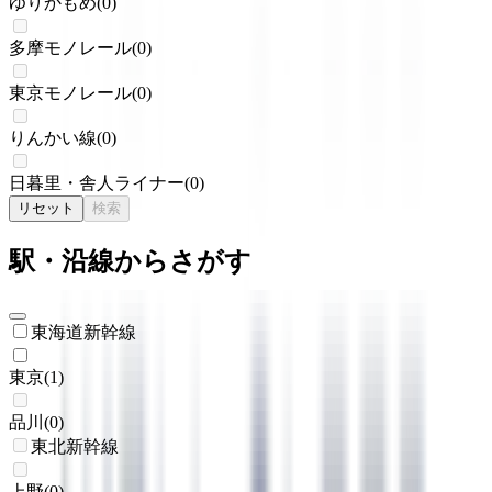
ゆりかもめ
(
0
)
多摩モノレール
(
0
)
東京モノレール
(
0
)
りんかい線
(
0
)
日暮里・舎人ライナー
(
0
)
リセット
検索
駅・沿線からさがす
東海道新幹線
東京
(
1
)
品川
(
0
)
東北新幹線
上野
(
0
)