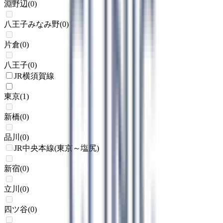
淵野辺
(
0
)
八王子みなみ野
(
0
)
片倉
(
0
)
八王子
(
0
)
JR横須賀線
東京
(
1
)
新橋
(
0
)
品川
(
0
)
JR中央本線(東京～塩尻)
新宿
(
0
)
立川
(
0
)
四ツ谷
(
0
)