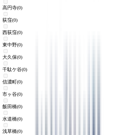
高円寺
(
0
)
荻窪
(
0
)
西荻窪
(
0
)
東中野
(
0
)
大久保
(
0
)
千駄ケ谷
(
0
)
信濃町
(
0
)
市ヶ谷
(
0
)
飯田橋
(
0
)
水道橋
(
0
)
浅草橋
(
0
)