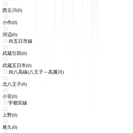
西立川
(
0
)
小作
(
0
)
河辺
(
0
)
JR五日市線
武蔵引田
(
0
)
武蔵五日市
(
0
)
JR八高線(八王子～高麗川)
北八王子
(
0
)
小宮
(
0
)
宇都宮線
上野
(
0
)
尾久
(
0
)