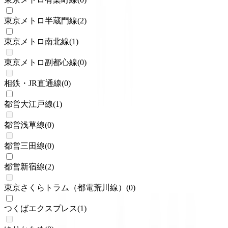
東京メトロ半蔵門線
(
2
)
東京メトロ南北線
(
1
)
東京メトロ副都心線
(
0
)
相鉄・JR直通線
(
0
)
都営大江戸線
(
1
)
都営浅草線
(
0
)
都営三田線
(
0
)
都営新宿線
(
2
)
東京さくらトラム（都電荒川線）
(
0
)
つくばエクスプレス
(
1
)