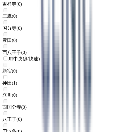
吉祥寺
(
0
)
三鷹
(
0
)
国分寺
(
0
)
豊田
(
0
)
西八王子
(
0
)
JR中央線(快速)
新宿
(
0
)
神田
(
1
)
立川
(
0
)
西国分寺
(
0
)
八王子
(
0
)
四ツ谷
(
0
)