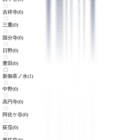
吉祥寺
(
0
)
三鷹
(
0
)
国分寺
(
0
)
日野
(
0
)
豊田
(
0
)
新御茶ノ水
(
1
)
中野
(
0
)
高円寺
(
0
)
阿佐ケ谷
(
0
)
荻窪
(
0
)