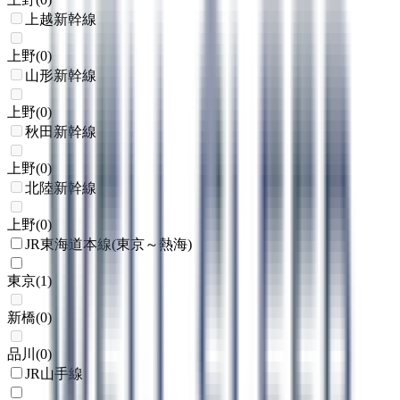
上越新幹線
上野
(
0
)
山形新幹線
上野
(
0
)
秋田新幹線
上野
(
0
)
北陸新幹線
上野
(
0
)
JR東海道本線(東京～熱海)
東京
(
1
)
新橋
(
0
)
品川
(
0
)
JR山手線