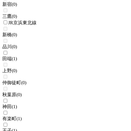
新宿
(
0
)
三鷹
(
0
)
JR京浜東北線
新橋
(
0
)
品川
(
0
)
田端
(
1
)
上野
(
0
)
仲御徒町
(
0
)
秋葉原
(
0
)
神田
(
1
)
有楽町
(
1
)
王子
(
1
)