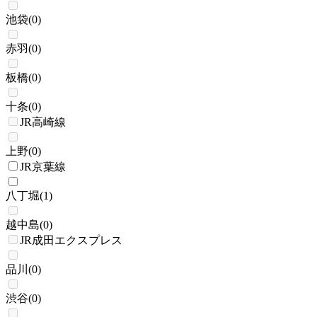
池袋
(
0
)
赤羽
(
0
)
板橋
(
0
)
十条
(
0
)
JR高崎線
上野
(
0
)
JR京葉線
八丁堀
(
1
)
越中島
(
0
)
JR成田エクスプレス
品川
(
0
)
渋谷
(
0
)