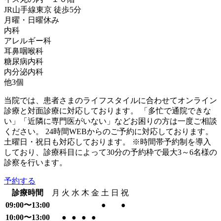
JR山手線
東京
徒歩
5
分
月曜・日曜
休み
内科
アレルギー科
耳鼻咽喉科
糖尿病内科
内分泌内科
他
3
個
当院では、患者さまのライフスタイルに合わせてオンライン
診療と対面診療に対応しております。 「多忙で通院できな
い」「近隣に専門医がいない」などお困りの方は一度ご相談
ください。 24時間WEBからのご予約に対応しております。
土曜日・祝日も対応しております。 ※時間帯予約制を導入
しており、診療科目によって30分の予約枠で最大3～6名様の
診察を行います。
予約する
診療時間
月
火
水
木
金
土
日
祝
09:00〜13:00
●
●
10:00〜13:00
●
●
●
●