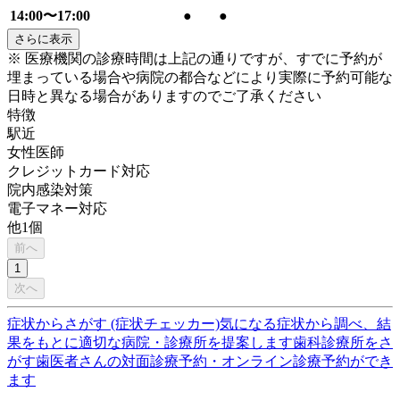
14:00〜17:00
●
●
さらに表示
※ 医療機関の診療時間は上記の通りですが、すでに予約が
埋まっている場合や病院の都合などにより実際に予約可能な
日時と異なる場合がありますのでご了承ください
特徴
駅近
女性医師
クレジットカード対応
院内感染対策
電子マネー対応
他
1
個
前へ
1
次へ
症状からさがす (症状チェッカー)
気になる症状から調べ、結
果をもとに適切な病院・診療所を提案します
歯科診療所をさ
がす
歯医者さんの対面診療予約・オンライン診療予約ができ
ます