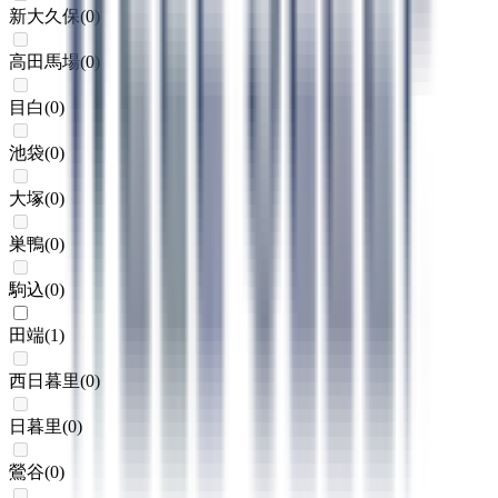
新大久保
(
0
)
高田馬場
(
0
)
目白
(
0
)
池袋
(
0
)
大塚
(
0
)
巣鴨
(
0
)
駒込
(
0
)
田端
(
1
)
西日暮里
(
0
)
日暮里
(
0
)
鶯谷
(
0
)