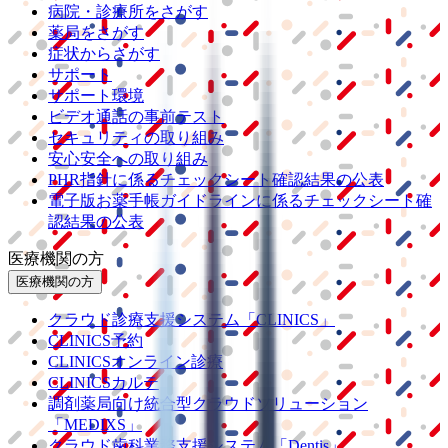
病院・診療所をさがす
薬局をさがす
症状からさがす
サポート
サポート環境
ビデオ通話の事前テスト
セキュリティの取り組み
安心安全への取り組み
PHR指針に係るチェックシート確認結果の公表
電子版お薬手帳ガイドラインに係るチェックシート確
認結果の公表
医療機関の方
医療機関の方
クラウド診療
支援システム
「CLINICS」
CLINICS予約
CLINICSオンライン診療
CLINICSカルテ
調剤薬局向け統合型クラウドソリューション
「MEDIXS」
クラウド歯科業務
支援システム
「Dentis」