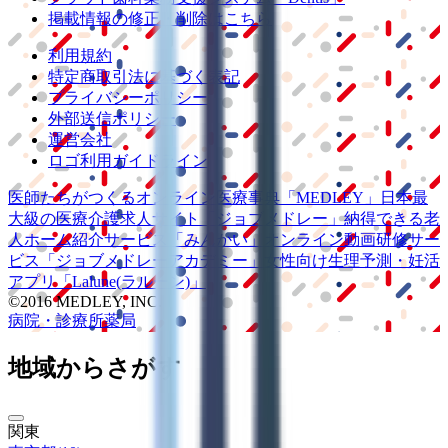
掲載情報の修正・削除はこちら
利用規約
特定商取引法に基づく表記
プライバシーポリシー
外部送信ポリシー
運営会社
ロゴ利用ガイドライン
医師たちがつくる
オンライン医療事典
「MEDLEY」
日本最
大級の
医療介護求人サイト
「ジョブメドレー」
納得できる
老
人ホーム紹介サービス
「みんかい」
オンライン
動画研修サー
ビス
「ジョブメドレー
アカデミー」
女性向け
生理予測・妊活
アプリ
「Lalune(ラルーン)」
©2016 MEDLEY, INC.
病院・診療所
薬局
地域からさがす
関東