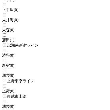
上中里
(
0
)
大井町
(
0
)
大森
(
0
)
蒲田
(
1
)
JR湘南新宿ライン
渋谷
(
0
)
新宿
(
0
)
池袋
(
0
)
上野東京ライン
上野
(
0
)
東武東上線
池袋
(
0
)