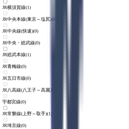
JR横須賀線
(
1
)
JR中央本線(東京～塩尻)
(
0
)
JR中央線(快速)
(
0
)
JR中央・総武線
(
0
)
JR総武本線
(
1
)
JR青梅線
(
0
)
JR五日市線
(
0
)
JR八高線(八王子～高麗川)
(
0
)
宇都宮線
(
0
)
JR常磐線(上野～取手)
(
1
)
JR埼京線
(
0
)