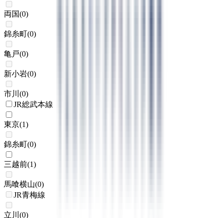
両国
(
0
)
錦糸町
(
0
)
亀戸
(
0
)
新小岩
(
0
)
市川
(
0
)
JR総武本線
東京
(
1
)
錦糸町
(
0
)
三越前
(
1
)
馬喰横山
(
0
)
JR青梅線
立川
(
0
)