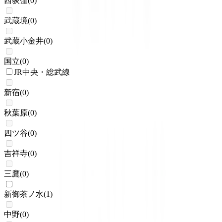
西荻窪
(
0
)
武蔵境
(
0
)
武蔵小金井
(
0
)
国立
(
0
)
JR中央・総武線
新宿
(
0
)
秋葉原
(
0
)
四ツ谷
(
0
)
吉祥寺
(
0
)
三鷹
(
0
)
新御茶ノ水
(
1
)
中野
(
0
)