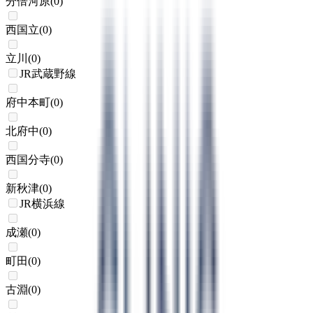
分倍河原
(
0
)
西国立
(
0
)
立川
(
0
)
JR武蔵野線
府中本町
(
0
)
北府中
(
0
)
西国分寺
(
0
)
新秋津
(
0
)
JR横浜線
成瀬
(
0
)
町田
(
0
)
古淵
(
0
)