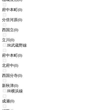
府中本町
(
0
)
分倍河原
(
0
)
西国立
(
0
)
立川
(
0
)
JR武蔵野線
府中本町
(
0
)
北府中
(
0
)
西国分寺
(
0
)
新秋津
(
0
)
JR横浜線
成瀬
(
0
)