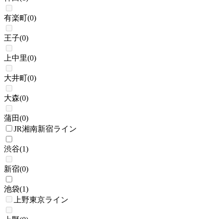
有楽町
(
0
)
王子
(
0
)
上中里
(
0
)
大井町
(
0
)
大森
(
0
)
蒲田
(
0
)
JR湘南新宿ライン
渋谷
(
1
)
新宿
(
0
)
池袋
(
1
)
上野東京ライン