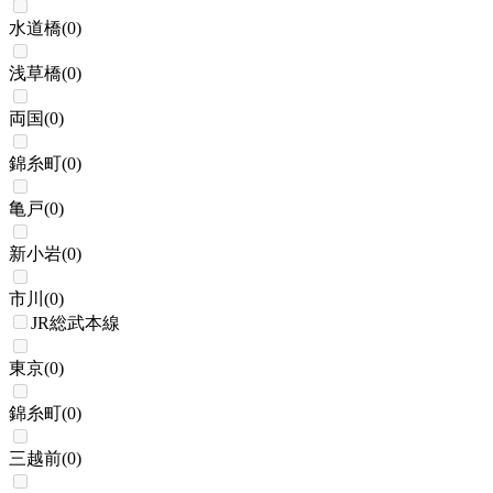
水道橋
(
0
)
浅草橋
(
0
)
両国
(
0
)
錦糸町
(
0
)
亀戸
(
0
)
新小岩
(
0
)
市川
(
0
)
JR総武本線
東京
(
0
)
錦糸町
(
0
)
三越前
(
0
)