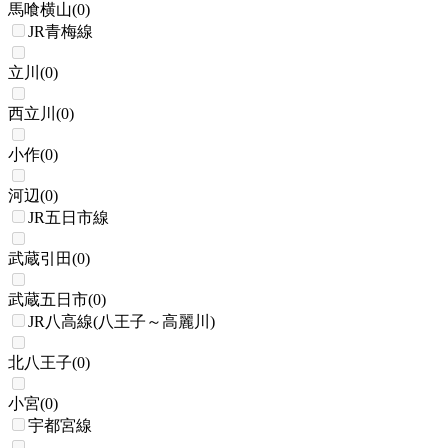
馬喰横山
(
0
)
JR青梅線
立川
(
0
)
西立川
(
0
)
小作
(
0
)
河辺
(
0
)
JR五日市線
武蔵引田
(
0
)
武蔵五日市
(
0
)
JR八高線(八王子～高麗川)
北八王子
(
0
)
小宮
(
0
)
宇都宮線