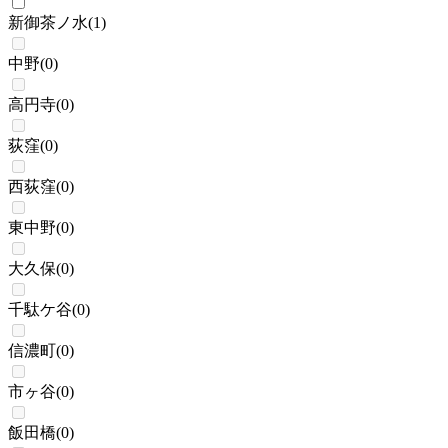
新御茶ノ水
(
1
)
中野
(
0
)
高円寺
(
0
)
荻窪
(
0
)
西荻窪
(
0
)
東中野
(
0
)
大久保
(
0
)
千駄ケ谷
(
0
)
信濃町
(
0
)
市ヶ谷
(
0
)
飯田橋
(
0
)