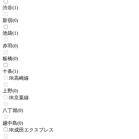
渋谷
(
1
)
新宿
(
0
)
池袋
(
1
)
赤羽
(
0
)
板橋
(
0
)
十条
(
1
)
JR高崎線
上野
(
0
)
JR京葉線
八丁堀
(
0
)
越中島
(
0
)
JR成田エクスプレス