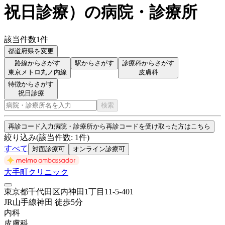
祝日診療
）
の病院・診療所
該当件数
1
件
都道府県を変更
路線からさがす
駅からさがす
診療科からさがす
東京メトロ丸ノ内線
皮膚科
特徴からさがす
祝日診療
検索
再診コード入力
病院・診療所から再診コードを受け取った方はこちら
絞り込み
(該当件数:
1
件)
すべて
対面診療可
オンライン診療可
大手町クリニック
東京都千代田区内神田1丁目11-5-401
JR山手線
神田
徒歩
5
分
内科
皮膚科