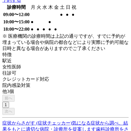
予約する
診療時間
月
火
水
木
金
土
日
祝
09:00〜12:00
●
●
●
10:00〜15:00
●
●
18:00〜22:00
●
●
●
●
●
※ 医療機関の診療時間は上記の通りですが、すでに予約が
埋まっている場合や病院の都合などにより実際に予約可能な
日時と異なる場合がありますのでご了承ください
特徴
駅近
女性医師
往診可
クレジットカード対応
院内感染対策
他
3
個
前へ
1
次へ
症状からさがす (症状チェッカー)
気になる症状から調べ、結
果をもとに適切な病院・診療所を提案します
歯科診療所をさ