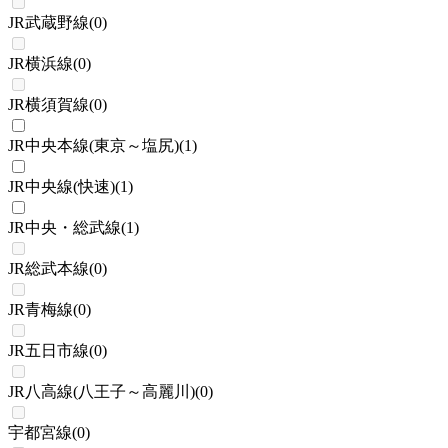
JR武蔵野線
(
0
)
JR横浜線
(
0
)
JR横須賀線
(
0
)
JR中央本線(東京～塩尻)
(
1
)
JR中央線(快速)
(
1
)
JR中央・総武線
(
1
)
JR総武本線
(
0
)
JR青梅線
(
0
)
JR五日市線
(
0
)
JR八高線(八王子～高麗川)
(
0
)
宇都宮線
(
0
)