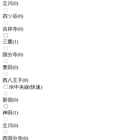
立川
(
0
)
四ツ谷
(
0
)
吉祥寺
(
0
)
三鷹
(
1
)
国分寺
(
0
)
豊田
(
0
)
西八王子
(
0
)
JR中央線(快速)
新宿
(
0
)
神田
(
1
)
立川
(
0
)
西国分寺
(
0
)