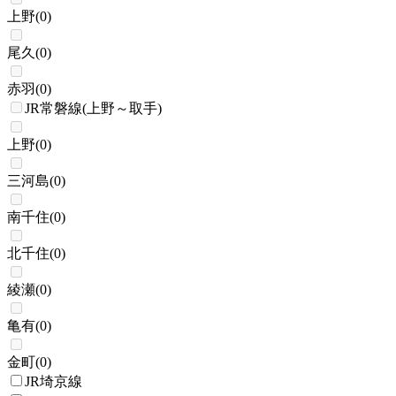
上野
(
0
)
尾久
(
0
)
赤羽
(
0
)
JR常磐線(上野～取手)
上野
(
0
)
三河島
(
0
)
南千住
(
0
)
北千住
(
0
)
綾瀬
(
0
)
亀有
(
0
)
金町
(
0
)
JR埼京線