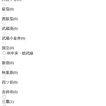
荻窪
(
0
)
西荻窪
(
0
)
武蔵境
(
0
)
武蔵小金井
(
0
)
国立
(
0
)
JR中央・総武線
新宿
(
0
)
秋葉原
(
0
)
四ツ谷
(
0
)
吉祥寺
(
0
)
三鷹
(
1
)