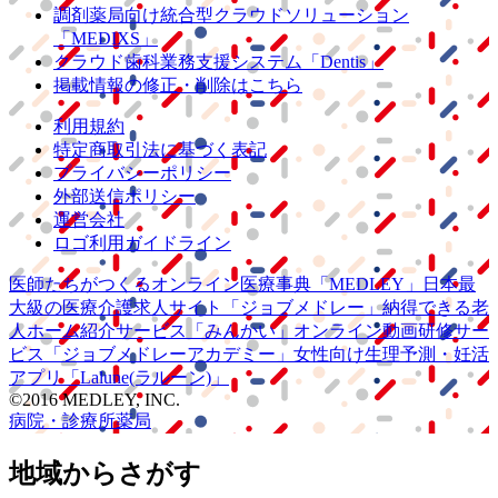
調剤薬局向け統合型クラウドソリューション
「MEDIXS」
クラウド歯科業務
支援システム
「Dentis」
掲載情報の修正・削除はこちら
利用規約
特定商取引法に基づく表記
プライバシーポリシー
外部送信ポリシー
運営会社
ロゴ利用ガイドライン
医師たちがつくる
オンライン医療事典
「MEDLEY」
日本最
大級の
医療介護求人サイト
「ジョブメドレー」
納得できる
老
人ホーム紹介サービス
「みんかい」
オンライン
動画研修サー
ビス
「ジョブメドレー
アカデミー」
女性向け
生理予測・妊活
アプリ
「Lalune(ラルーン)」
©2016 MEDLEY, INC.
病院・診療所
薬局
地域からさがす