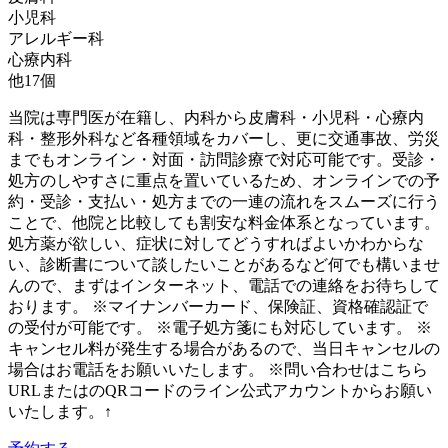
小児科
アレルギー科
心療内科
他
17
個
当院は専門医が在籍し、内科から皮膚科・小児科・心療内
科・整形外科など各種領域をカバーし、更に交通事故、労災
までもオンライン・対面・訪問診療で対応可能です。受診・
処方のしやすさに重点を置いているため、オンラインでの予
約・受診・支払い・処方までの一連の流れをスムーズに行う
ことで、他院と比較しても割安な料金体系となっています。
処方薬が欲しい、症状に対してどうすればよいかわからな
い、診断書について談したいことがあるなど何でも構いませ
んので、まずはインターネット、電話での連絡をお待ちして
おります。 ※マイナンバーカード、保険証、資格確認証で
の受付が可能です。 ※電子処方箋にも対応しています。 ※
キャンセル料が発生する場合があるので、当日キャンセルの
場合はお電話をお願いいたします。 ※問い合わせはこちら
URLまたはのQRコードのライン公式アカウントからお願い
いたします。↑