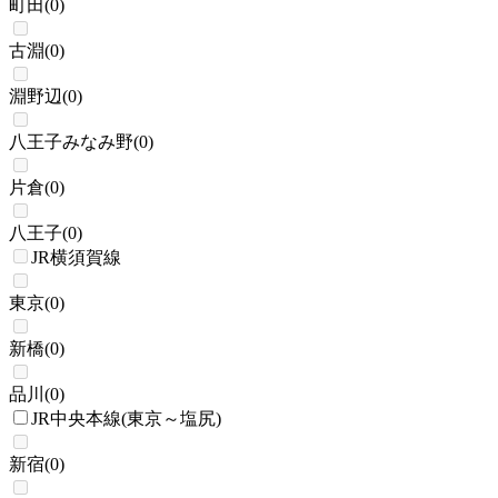
町田
(
0
)
古淵
(
0
)
淵野辺
(
0
)
八王子みなみ野
(
0
)
片倉
(
0
)
八王子
(
0
)
JR横須賀線
東京
(
0
)
新橋
(
0
)
品川
(
0
)
JR中央本線(東京～塩尻)
新宿
(
0
)