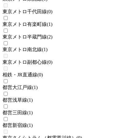
東京メトロ千代田線
(
0
)
東京メトロ有楽町線
(
1
)
東京メトロ半蔵門線
(
2
)
東京メトロ南北線
(
1
)
東京メトロ副都心線
(
0
)
相鉄・JR直通線
(
0
)
都営大江戸線
(
1
)
都営浅草線
(
1
)
都営三田線
(
1
)
都営新宿線
(
1
)
東京さくらトラム（都電荒川線）
(
0
)