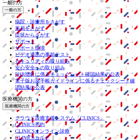
一般の方
一般の方
病院・診療所をさがす
薬局をさがす
症状からさがす
サポート
サポート環境
ビデオ通話の事前テスト
セキュリティの取り組み
安心安全への取り組み
PHR指針に係るチェックシート確認結果の公表
電子版お薬手帳ガイドラインに係るチェックシート確
認結果の公表
医療機関の方
医療機関の方
クラウド診療
支援システム
「CLINICS」
CLINICS予約
CLINICSオンライン診療
CLINICSカルテ