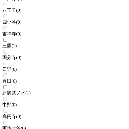
八王子
(
0
)
四ツ谷
(
0
)
吉祥寺
(
0
)
三鷹
(
1
)
国分寺
(
0
)
日野
(
0
)
豊田
(
0
)
新御茶ノ水
(
1
)
中野
(
0
)
高円寺
(
0
)
阿佐ケ谷
(
0
)