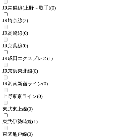
JR常磐線(上野～取手)
(
0
)
JR埼京線
(
2
)
JR高崎線
(
0
)
JR京葉線
(
0
)
JR成田エクスプレス
(
1
)
JR京浜東北線
(
0
)
JR湘南新宿ライン
(
0
)
上野東京ライン
(
0
)
東武東上線
(
0
)
東武伊勢崎線
(
1
)
東武亀戸線
(
0
)