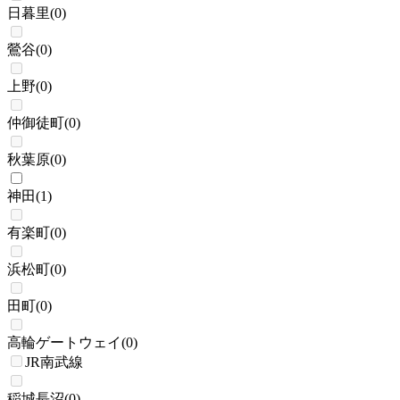
日暮里
(
0
)
鶯谷
(
0
)
上野
(
0
)
仲御徒町
(
0
)
秋葉原
(
0
)
神田
(
1
)
有楽町
(
0
)
浜松町
(
0
)
田町
(
0
)
高輪ゲートウェイ
(
0
)
JR南武線
稲城長沼
(
0
)