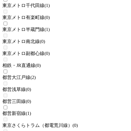
東京メトロ千代田線
(
1
)
東京メトロ有楽町線
(
0
)
東京メトロ半蔵門線
(
1
)
東京メトロ南北線
(
0
)
東京メトロ副都心線
(
0
)
相鉄・JR直通線
(
0
)
都営大江戸線
(
2
)
都営浅草線
(
0
)
都営三田線
(
0
)
都営新宿線
(
1
)
東京さくらトラム（都電荒川線）
(
0
)