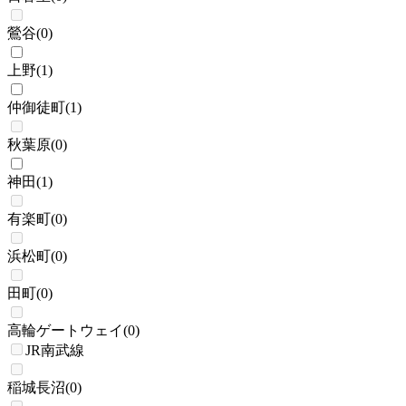
鶯谷
(
0
)
上野
(
1
)
仲御徒町
(
1
)
秋葉原
(
0
)
神田
(
1
)
有楽町
(
0
)
浜松町
(
0
)
田町
(
0
)
高輪ゲートウェイ
(
0
)
JR南武線
稲城長沼
(
0
)