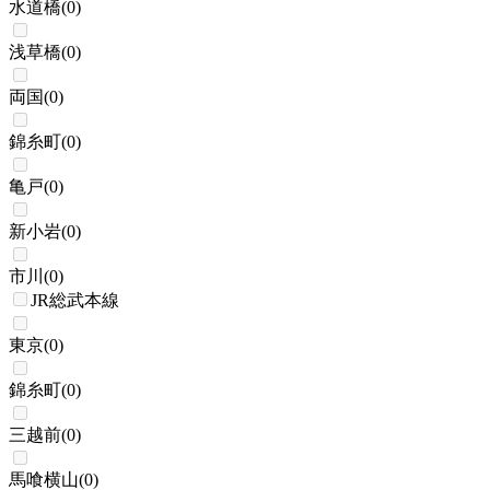
水道橋
(
0
)
浅草橋
(
0
)
両国
(
0
)
錦糸町
(
0
)
亀戸
(
0
)
新小岩
(
0
)
市川
(
0
)
JR総武本線
東京
(
0
)
錦糸町
(
0
)
三越前
(
0
)
馬喰横山
(
0
)