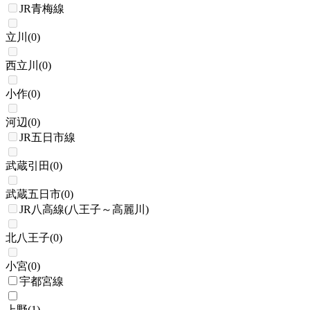
JR青梅線
立川
(
0
)
西立川
(
0
)
小作
(
0
)
河辺
(
0
)
JR五日市線
武蔵引田
(
0
)
武蔵五日市
(
0
)
JR八高線(八王子～高麗川)
北八王子
(
0
)
小宮
(
0
)
宇都宮線
上野
(
1
)