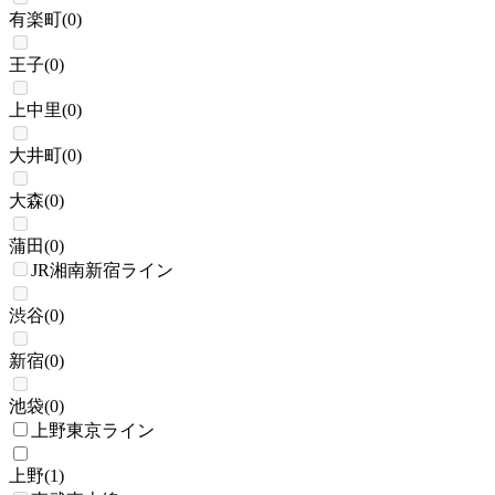
有楽町
(
0
)
王子
(
0
)
上中里
(
0
)
大井町
(
0
)
大森
(
0
)
蒲田
(
0
)
JR湘南新宿ライン
渋谷
(
0
)
新宿
(
0
)
池袋
(
0
)
上野東京ライン
上野
(
1
)