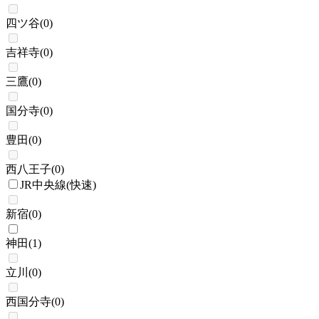
四ツ谷
(
0
)
吉祥寺
(
0
)
三鷹
(
0
)
国分寺
(
0
)
豊田
(
0
)
西八王子
(
0
)
JR中央線(快速)
新宿
(
0
)
神田
(
1
)
立川
(
0
)
西国分寺
(
0
)