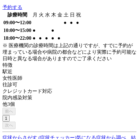
予約する
診療時間
月
火
水
木
金
土
日
祝
09:00〜12:00
●
●
●
10:00〜15:00
●
●
18:00〜22:00
●
●
●
●
●
※ 医療機関の診療時間は上記の通りですが、すでに予約が
埋まっている場合や病院の都合などにより実際に予約可能な
日時と異なる場合がありますのでご了承ください
特徴
駅近
女性医師
往診可
クレジットカード対応
院内感染対策
他
3
個
前へ
1
次へ
症状からさがす (症状チェッカー)
気になる症状から調べ、結