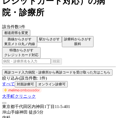
レジットカード対応
）
の病
院・診療所
該当件数
1
件
都道府県を変更
路線からさがす
駅からさがす
診療科からさがす
東京メトロ丸ノ内線
眼科
特徴からさがす
クレジットカード対応
検索
再診コード入力
病院・診療所から再診コードを受け取った方はこちら
絞り込み
(該当件数:
1
件)
すべて
対面診療可
オンライン診療可
大手町クリニック
東京都千代田区内神田1丁目11-5-401
JR山手線
神田
徒歩
5
分
内科