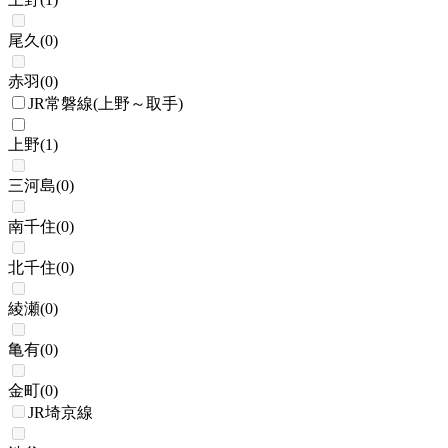
尾久
(
0
)
赤羽
(
0
)
JR常磐線(上野～取手)
上野
(
1
)
三河島
(
0
)
南千住
(
0
)
北千住
(
0
)
綾瀬
(
0
)
亀有
(
0
)
金町
(
0
)
JR埼京線