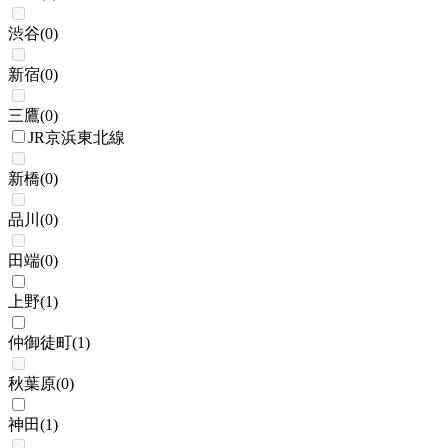
渋谷
(
0
)
新宿
(
0
)
三鷹
(
0
)
JR京浜東北線
新橋
(
0
)
品川
(
0
)
田端
(
0
)
上野
(
1
)
仲御徒町
(
1
)
秋葉原
(
0
)
神田
(
1
)