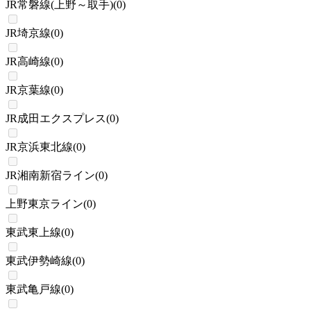
JR常磐線(上野～取手)
(
0
)
JR埼京線
(
0
)
JR高崎線
(
0
)
JR京葉線
(
0
)
JR成田エクスプレス
(
0
)
JR京浜東北線
(
0
)
JR湘南新宿ライン
(
0
)
上野東京ライン
(
0
)
東武東上線
(
0
)
東武伊勢崎線
(
0
)
東武亀戸線
(
0
)