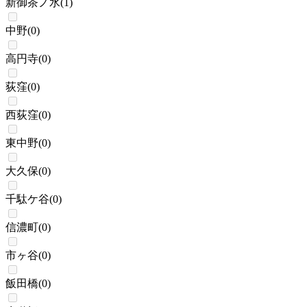
新御茶ノ水
(
1
)
中野
(
0
)
高円寺
(
0
)
荻窪
(
0
)
西荻窪
(
0
)
東中野
(
0
)
大久保
(
0
)
千駄ケ谷
(
0
)
信濃町
(
0
)
市ヶ谷
(
0
)
飯田橋
(
0
)