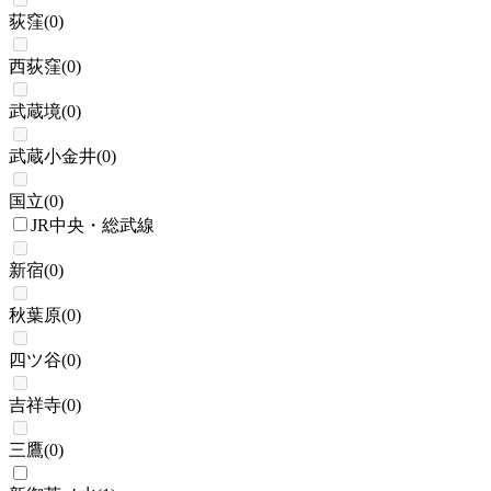
荻窪
(
0
)
西荻窪
(
0
)
武蔵境
(
0
)
武蔵小金井
(
0
)
国立
(
0
)
JR中央・総武線
新宿
(
0
)
秋葉原
(
0
)
四ツ谷
(
0
)
吉祥寺
(
0
)
三鷹
(
0
)