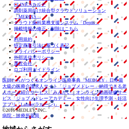
CLINICSカルテ
調剤薬局向け統合型クラウドソリューション
「MEDIXS」
クラウド歯科業務
支援システム
「Dentis」
掲載情報の修正・削除はこちら
利用規約
特定商取引法に基づく表記
プライバシーポリシー
外部送信ポリシー
運営会社
ロゴ利用ガイドライン
医師たちがつくる
オンライン医療事典
「MEDLEY」
日本最
大級の
医療介護求人サイト
「ジョブメドレー」
納得できる
老
人ホーム紹介サービス
「みんかい」
オンライン
動画研修サー
ビス
「ジョブメドレー
アカデミー」
女性向け
生理予測・妊活
アプリ
「Lalune(ラルーン)」
©2016 MEDLEY, INC.
病院・診療所
薬局