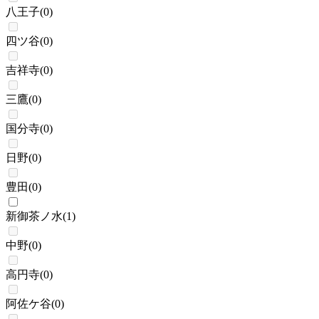
八王子
(
0
)
四ツ谷
(
0
)
吉祥寺
(
0
)
三鷹
(
0
)
国分寺
(
0
)
日野
(
0
)
豊田
(
0
)
新御茶ノ水
(
1
)
中野
(
0
)
高円寺
(
0
)
阿佐ケ谷
(
0
)