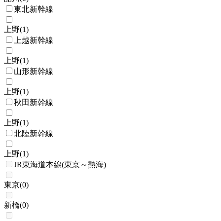
東北新幹線
上野
(
1
)
上越新幹線
上野
(
1
)
山形新幹線
上野
(
1
)
秋田新幹線
上野
(
1
)
北陸新幹線
上野
(
1
)
JR東海道本線(東京～熱海)
東京
(
0
)
新橋
(
0
)