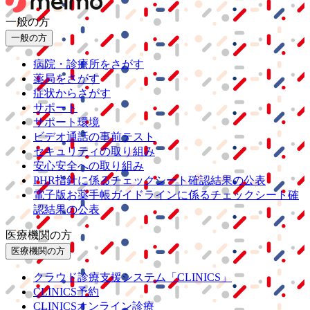
一般の方
一般の方
病院・診療所をさがす
薬局をさがす
症状からさがす
サポート
サポート環境
ビデオ通話の事前テスト
セキュリティの取り組み
安心安全への取り組み
PHR指針に係るチェックシート確認結果の公表
電子版お薬手帳ガイドラインに係るチェックシート確
認結果の公表
医療機関の方
医療機関の方
クラウド診療
支援システム
「CLINICS」
CLINICS予約
CLINICSオンライン診療