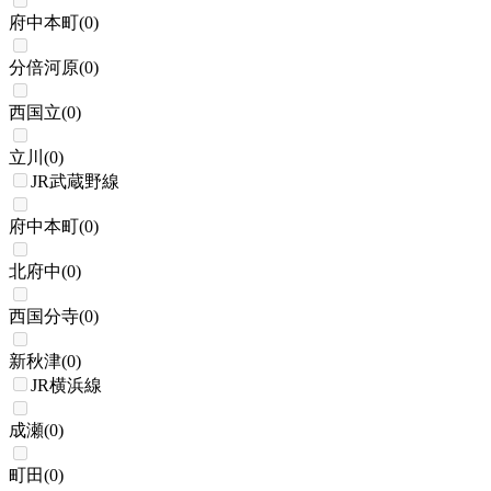
府中本町
(
0
)
分倍河原
(
0
)
西国立
(
0
)
立川
(
0
)
JR武蔵野線
府中本町
(
0
)
北府中
(
0
)
西国分寺
(
0
)
新秋津
(
0
)
JR横浜線
成瀬
(
0
)
町田
(
0
)