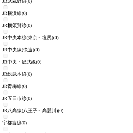
JR武蔵野線
(
0
)
JR横浜線
(
0
)
JR横須賀線
(
0
)
JR中央本線(東京～塩尻)
(
0
)
JR中央線(快速)
(
0
)
JR中央・総武線
(
0
)
JR総武本線
(
0
)
JR青梅線
(
0
)
JR五日市線
(
0
)
JR八高線(八王子～高麗川)
(
0
)
宇都宮線
(
0
)