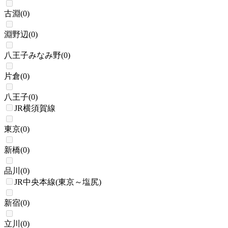
古淵
(
0
)
淵野辺
(
0
)
八王子みなみ野
(
0
)
片倉
(
0
)
八王子
(
0
)
JR横須賀線
東京
(
0
)
新橋
(
0
)
品川
(
0
)
JR中央本線(東京～塩尻)
新宿
(
0
)
立川
(
0
)