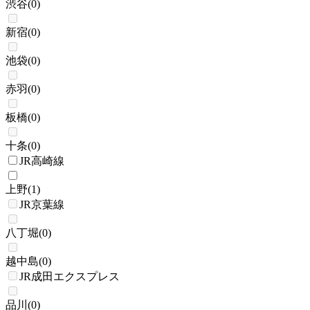
渋谷
(
0
)
新宿
(
0
)
池袋
(
0
)
赤羽
(
0
)
板橋
(
0
)
十条
(
0
)
JR高崎線
上野
(
1
)
JR京葉線
八丁堀
(
0
)
越中島
(
0
)
JR成田エクスプレス
品川
(
0
)