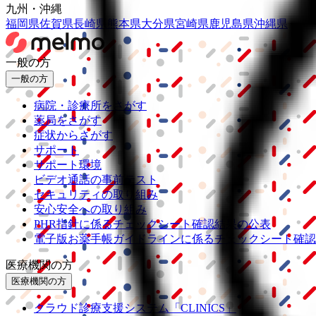
九州・沖縄
福岡県
佐賀県
長崎県
熊本県
大分県
宮崎県
鹿児島県
沖縄県
一般の方
一般の方
病院・診療所をさがす
薬局をさがす
症状からさがす
サポート
サポート環境
ビデオ通話の事前テスト
セキュリティの取り組み
安心安全への取り組み
PHR指針に係るチェックシート確認結果の公表
電子版お薬手帳ガイドラインに係るチェックシート確認
医療機関の方
医療機関の方
クラウド診療
支援システム
「CLINICS」