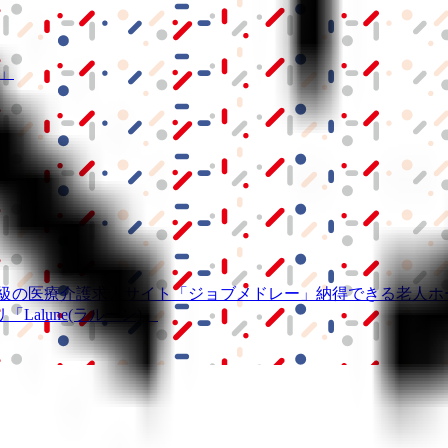
S」
級の
医療介護求人サイト
「ジョブメドレー」
納得できる
老人ホ
リ
「Lalune(ラルーン)」