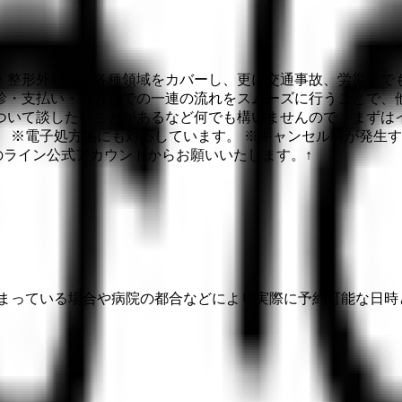
・整形外科など各種領域をカバーし、更に交通事故、労災まで
診・支払い・処方までの一連の流れをスムーズに行うことで、
ついて談したいことがあるなど何でも構いませんので、まずはイ
 ※電子処方箋にも対応しています。 ※キャンセル料が発生
のライン公式アカウントからお願いいたします。↑
埋まっている場合や病院の都合などにより実際に予約可能な日時