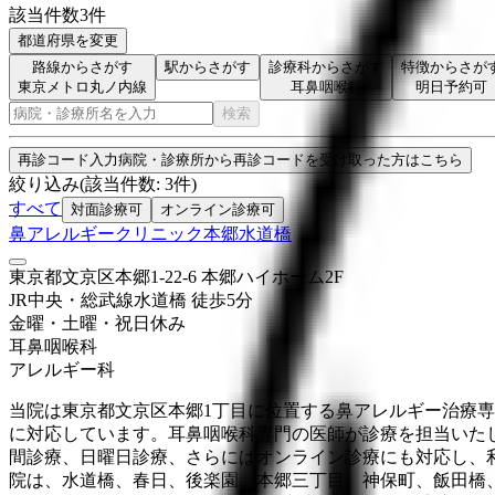
該当件数
3
件
都道府県を変更
路線からさがす
駅からさがす
診療科からさがす
特徴からさが
東京メトロ丸ノ内線
耳鼻咽喉科
明日予約可
検索
再診コード入力
病院・診療所から再診コードを受け取った方はこちら
絞り込み
(該当件数:
3
件)
すべて
対面診療可
オンライン診療可
鼻アレルギークリニック本郷水道橋
東京都文京区本郷1-22-6 本郷ハイホーム2F
JR中央・総武線
水道橋
徒歩
5
分
金曜・土曜・祝日
休み
耳鼻咽喉科
アレルギー科
当院は東京都文京区本郷1丁目に位置する鼻アレルギー治療
に対応しています。耳鼻咽喉科専門の医師が診療を担当いた
間診療、日曜日診療、さらにはオンライン診療にも対応し、利
院は、水道橋、春日、後楽園、本郷三丁目、神保町、飯田橋