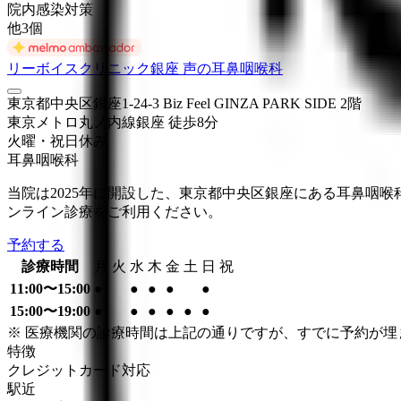
院内感染対策
他
3
個
リーボイスクリニック銀座 声の耳鼻咽喉科
東京都中央区銀座1-24-3 Biz Feel GINZA PARK SIDE 2階
東京メトロ丸ノ内線
銀座
徒歩
8
分
火曜・祝日
休み
耳鼻咽喉科
当院は2025年に開設した、東京都中央区銀座にある耳鼻咽
ンライン診療をご利用ください。
予約する
診療時間
月
火
水
木
金
土
日
祝
11:00〜15:00
●
●
●
●
●
15:00〜19:00
●
●
●
●
●
●
※ 医療機関の診療時間は上記の通りですが、すでに予約が
特徴
クレジットカード対応
駅近