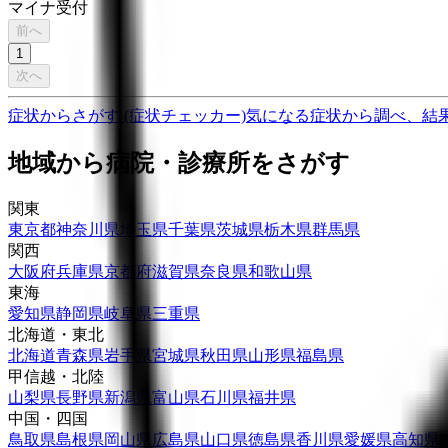
マイナ受付
前へ
1
次へ
症状からさがす (症状チェッカー)
気になる症状から調べ、結
地域から病院・診療所をさがす
関東
東京都
神奈川県
埼玉県
千葉県
茨城県
栃木県
群馬県
関西
大阪府
兵庫県
京都府
滋賀県
奈良県
和歌山県
東海
愛知県
静岡県
岐阜県
三重県
北海道・東北
北海道
青森県
岩手県
宮城県
秋田県
山形県
福島県
甲信越・北陸
山梨県
長野県
新潟県
富山県
石川県
福井県
中国・四国
鳥取県
島根県
岡山県
広島県
山口県
徳島県
香川県
愛媛県
高知県