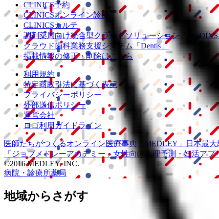
CLINICS予約
CLINICSオンライン診療
CLINICSカルテ
調剤薬局向け統合型クラウドソリューション
「MEDIX
クラウド歯科業務
支援システム
「Dentis」
掲載情報の修正・削除はこちら
利用規約
特定商取引法に基づく表記
プライバシーポリシー
外部送信ポリシー
運営会社
ロゴ利用ガイドライン
医師たちがつくる
オンライン医療事典
「MEDLEY」
日本最大
「ジョブメドレー
アカデミー」
女性向け
生理予測・妊活アプ
©2016 MEDLEY, INC.
病院・診療所
薬局
地域からさがす