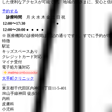
した便利なアクセスが可能です。 地域の皆さまに、安心と
予約する
診療時間
月
火
水
木
金
土
日
祝
12:00〜17:30
●
12:00〜20:00
●
●
●
●
※ 医療機関の診療時間は上記の通りですが、すでに予約が
特徴
駅近
キッズスペースあり
クレジットカード対応
マイナ受付
電子処方箋対応
大手町クリニック
東京都千代田区内神田1丁目11-5-401
JR山手線
神田
徒歩
5
分
内科
皮膚科
小児科