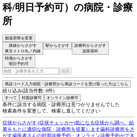
科/明日予約可
）
の病院・診療
所
都道府県を変更
路線からさがす
駅からさがす
診療科からさがす
東京メトロ丸ノ内線
泌尿器科
特徴からさがす
明日予約可
検索
再診コード入力
病院・診療所から再診コードを受け取った方はこちら
絞り込み
(該当件数:
0
件)
すべて
対面診療可
オンライン診療可
条件に該当する病院・診療所は見つかりませんでした
検索条件を変更して、検索し直してください
症状からさがす (症状チェッカー)
気になる症状から調べ、結
果をもとに適切な病院・診療所を提案します
歯科診療所をさ
がす
歯医者さんの対面診療予約・オンライン診療予約ができ