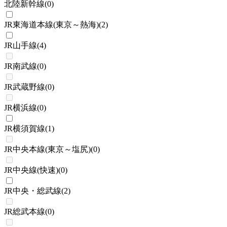
北陸新幹線
(
0
)
JR東海道本線(東京～熱海)
(
2
)
JR山手線
(
4
)
JR南武線
(
0
)
JR武蔵野線
(
0
)
JR横浜線
(
0
)
JR横須賀線
(
1
)
JR中央本線(東京～塩尻)
(
0
)
JR中央線(快速)
(
0
)
JR中央・総武線
(
2
)
JR総武本線
(
0
)