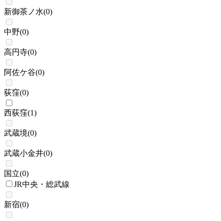
新御茶ノ水
(
0
)
中野
(
0
)
高円寺
(
0
)
阿佐ケ谷
(
0
)
荻窪
(
0
)
西荻窪
(
1
)
武蔵境
(
0
)
武蔵小金井
(
0
)
国立
(
0
)
JR中央・総武線
新宿
(
0
)