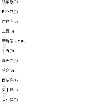
秋葉原
(
0
)
四ツ谷
(
0
)
吉祥寺
(
0
)
三鷹
(
0
)
新御茶ノ水
(
0
)
中野
(
0
)
高円寺
(
0
)
荻窪
(
0
)
西荻窪
(
1
)
東中野
(
0
)
大久保
(
0
)