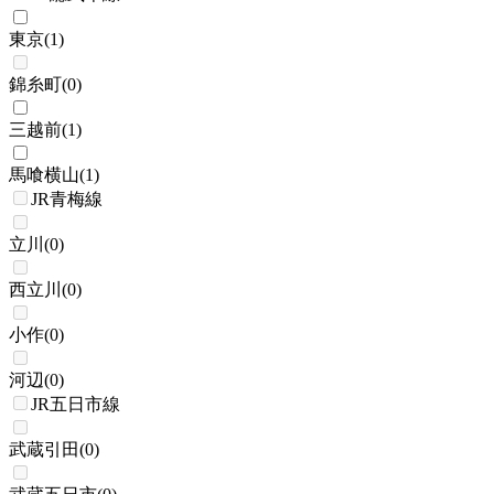
東京
(
1
)
錦糸町
(
0
)
三越前
(
1
)
馬喰横山
(
1
)
JR青梅線
立川
(
0
)
西立川
(
0
)
小作
(
0
)
河辺
(
0
)
JR五日市線
武蔵引田
(
0
)