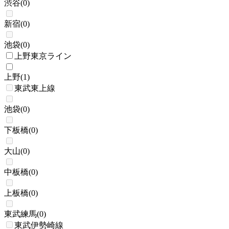
渋谷
(
0
)
新宿
(
0
)
池袋
(
0
)
上野東京ライン
上野
(
1
)
東武東上線
池袋
(
0
)
下板橋
(
0
)
大山
(
0
)
中板橋
(
0
)
上板橋
(
0
)
東武練馬
(
0
)
東武伊勢崎線