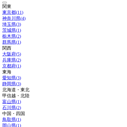
関東
東京都
(
11
)
神奈川県
(
4
)
埼玉県
(
3
)
茨城県
(
1
)
栃木県
(
2
)
群馬県
(
1
)
関西
大阪府
(
5
)
兵庫県
(
2
)
京都府
(
1
)
東海
愛知県
(
3
)
静岡県
(
3
)
北海道・東北
甲信越・北陸
富山県
(
1
)
石川県
(
2
)
中国・四国
鳥取県
(
1
)
岡山県
(
1
)