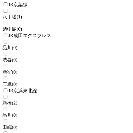
JR京葉線
八丁堀
(
1
)
越中島
(
0
)
JR成田エクスプレス
品川
(
0
)
渋谷
(
0
)
新宿
(
0
)
三鷹
(
0
)
JR京浜東北線
新橋
(
2
)
品川
(
0
)
田端
(
0
)