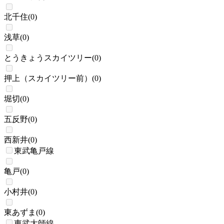
北千住
(
0
)
浅草
(
0
)
とうきょうスカイツリー
(
0
)
押上（スカイツリー前）
(
0
)
堀切
(
0
)
五反野
(
0
)
西新井
(
0
)
東武亀戸線
亀戸
(
0
)
小村井
(
0
)
東あずま
(
0
)
東武大師線