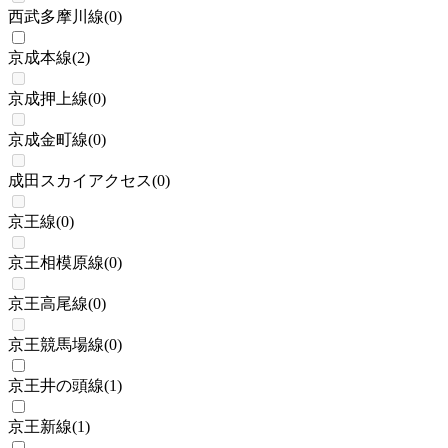
西武多摩川線
(
0
)
京成本線
(
2
)
京成押上線
(
0
)
京成金町線
(
0
)
成田スカイアクセス
(
0
)
京王線
(
0
)
京王相模原線
(
0
)
京王高尾線
(
0
)
京王競馬場線
(
0
)
京王井の頭線
(
1
)
京王新線
(
1
)