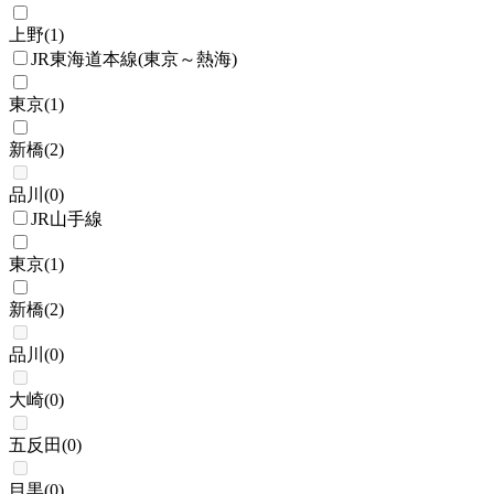
上野
(
1
)
JR東海道本線(東京～熱海)
東京
(
1
)
新橋
(
2
)
品川
(
0
)
JR山手線
東京
(
1
)
新橋
(
2
)
品川
(
0
)
大崎
(
0
)
五反田
(
0
)
目黒
(
0
)