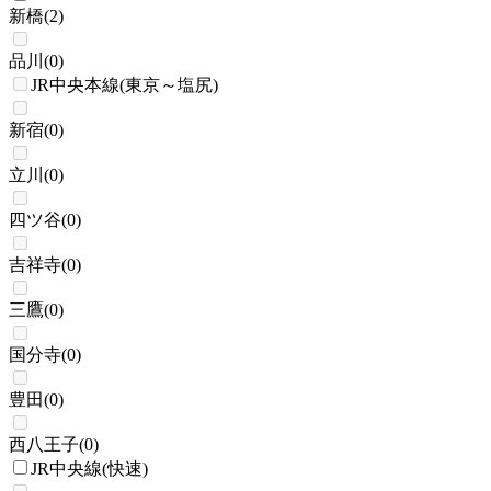
新橋
(
2
)
品川
(
0
)
JR中央本線(東京～塩尻)
新宿
(
0
)
立川
(
0
)
四ツ谷
(
0
)
吉祥寺
(
0
)
三鷹
(
0
)
国分寺
(
0
)
豊田
(
0
)
西八王子
(
0
)
JR中央線(快速)