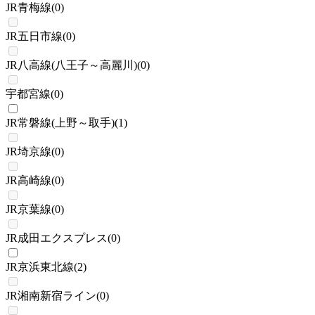
JR青梅線
(
0
)
JR五日市線
(
0
)
JR八高線(八王子～高麗川)
(
0
)
宇都宮線
(
0
)
JR常磐線(上野～取手)
(
1
)
JR埼京線
(
0
)
JR高崎線
(
0
)
JR京葉線
(
0
)
JR成田エクスプレス
(
0
)
JR京浜東北線
(
2
)
JR湘南新宿ライン
(
0
)