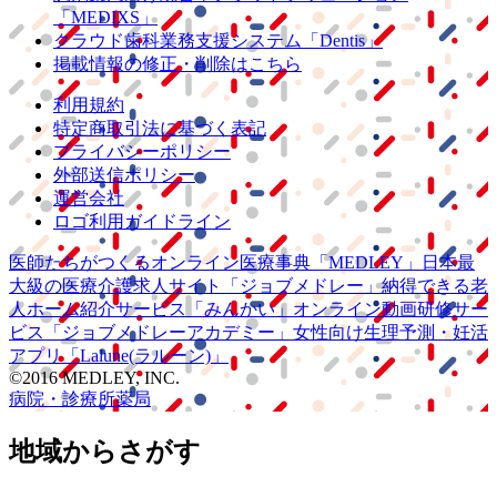
「MEDIXS」
クラウド歯科業務
支援システム
「Dentis」
掲載情報の修正・削除はこちら
利用規約
特定商取引法に基づく表記
プライバシーポリシー
外部送信ポリシー
運営会社
ロゴ利用ガイドライン
医師たちがつくる
オンライン医療事典
「MEDLEY」
日本最
大級の
医療介護求人サイト
「ジョブメドレー」
納得できる
老
人ホーム紹介サービス
「みんかい」
オンライン
動画研修サー
ビス
「ジョブメドレー
アカデミー」
女性向け
生理予測・妊活
アプリ
「Lalune(ラルーン)」
©2016 MEDLEY, INC.
病院・診療所
薬局
地域からさがす