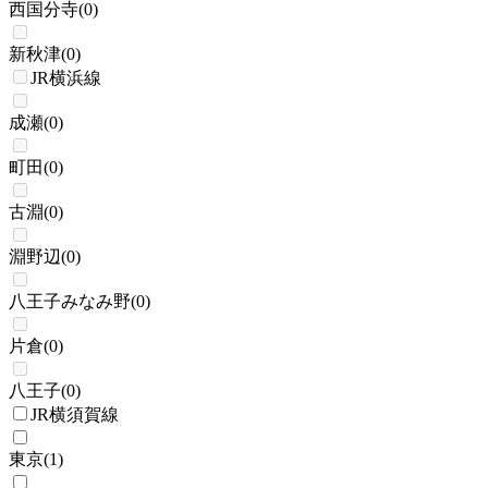
西国分寺
(
0
)
新秋津
(
0
)
JR横浜線
成瀬
(
0
)
町田
(
0
)
古淵
(
0
)
淵野辺
(
0
)
八王子みなみ野
(
0
)
片倉
(
0
)
八王子
(
0
)
JR横須賀線
東京
(
1
)