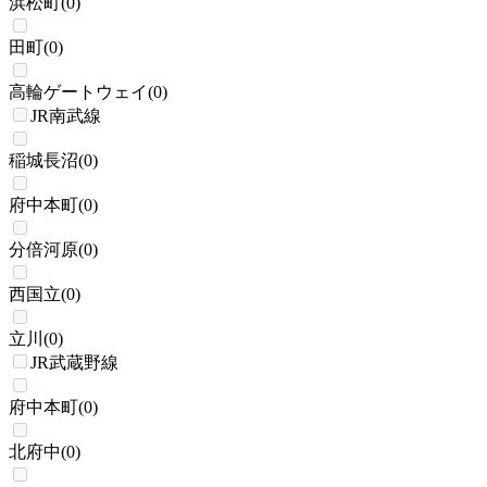
浜松町
(
0
)
田町
(
0
)
高輪ゲートウェイ
(
0
)
JR南武線
稲城長沼
(
0
)
府中本町
(
0
)
分倍河原
(
0
)
西国立
(
0
)
立川
(
0
)
JR武蔵野線
府中本町
(
0
)
北府中
(
0
)