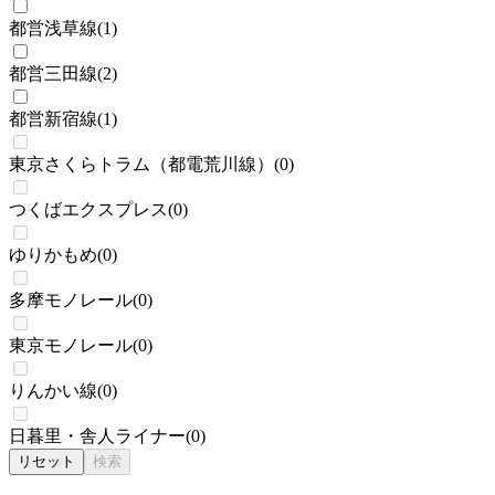
都営浅草線
(
1
)
都営三田線
(
2
)
都営新宿線
(
1
)
東京さくらトラム（都電荒川線）
(
0
)
つくばエクスプレス
(
0
)
ゆりかもめ
(
0
)
多摩モノレール
(
0
)
東京モノレール
(
0
)
りんかい線
(
0
)
日暮里・舎人ライナー
(
0
)
リセット
検索