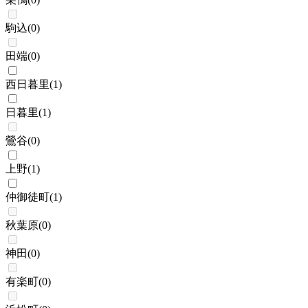
駒込
(
0
)
田端
(
0
)
西日暮里
(
1
)
日暮里
(
1
)
鶯谷
(
0
)
上野
(
1
)
仲御徒町
(
1
)
秋葉原
(
0
)
神田
(
0
)
有楽町
(
0
)