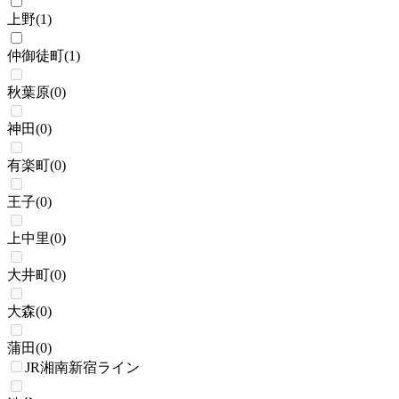
上野
(
1
)
仲御徒町
(
1
)
秋葉原
(
0
)
神田
(
0
)
有楽町
(
0
)
王子
(
0
)
上中里
(
0
)
大井町
(
0
)
大森
(
0
)
蒲田
(
0
)
JR湘南新宿ライン