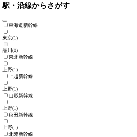
駅・沿線からさがす
東海道新幹線
東京
(
1
)
品川
(
0
)
東北新幹線
上野
(
1
)
上越新幹線
上野
(
1
)
山形新幹線
上野
(
1
)
秋田新幹線
上野
(
1
)
北陸新幹線