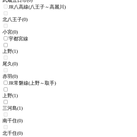
武蔵五日市
(
0
)
JR八高線(八王子～高麗川)
北八王子
(
0
)
小宮
(
0
)
宇都宮線
上野
(
1
)
尾久
(
0
)
赤羽
(
0
)
JR常磐線(上野～取手)
上野
(
1
)
三河島
(
1
)
南千住
(
0
)
北千住
(
0
)