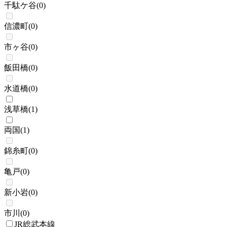
千駄ケ谷
(
0
)
信濃町
(
0
)
市ヶ谷
(
0
)
飯田橋
(
0
)
水道橋
(
0
)
浅草橋
(
1
)
両国
(
1
)
錦糸町
(
0
)
亀戸
(
0
)
新小岩
(
0
)
市川
(
0
)
JR総武本線