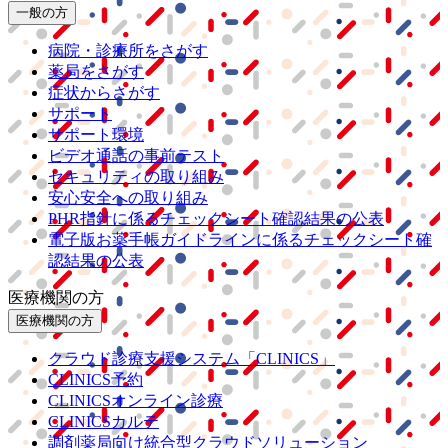
一般の方
病院・診療所をさがす
薬局をさがす
症状からさがす
サポート
サポート環境
ビデオ通話の事前テスト
セキュリティの取り組み
安心安全への取り組み
PHR指針に係るチェックシート確認結果の公表
電子版お薬手帳ガイドラインに係るチェックシート確
認結果の公表
医療機関の方
医療機関の方
クラウド診療
支援システム
「CLINICS」
CLINICS予約
CLINICSオンライン診療
CLINICSカルテ
調剤薬局向け統合型クラウドソリューション