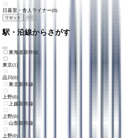
日暮里・舎人ライナー
(
0
)
リセット
検索
駅・沿線からさがす
東海道新幹線
東京
(
1
)
品川
(
0
)
東北新幹線
上野
(
0
)
上越新幹線
上野
(
0
)
山形新幹線
上野
(
0
)