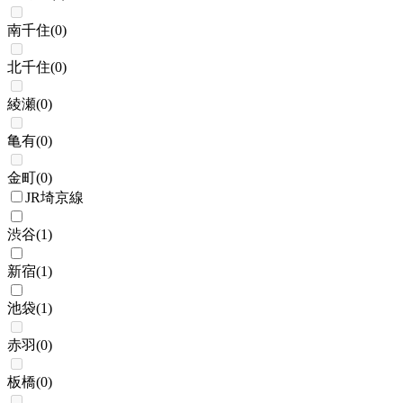
南千住
(
0
)
北千住
(
0
)
綾瀬
(
0
)
亀有
(
0
)
金町
(
0
)
JR埼京線
渋谷
(
1
)
新宿
(
1
)
池袋
(
1
)
赤羽
(
0
)
板橋
(
0
)