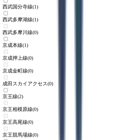
西武国分寺線
(
1
)
西武多摩湖線
(
1
)
西武多摩川線
(
0
)
京成本線
(
1
)
京成押上線
(
0
)
京成金町線
(
0
)
成田スカイアクセス
(
0
)
京王線
(
2
)
京王相模原線
(
0
)
京王高尾線
(
0
)
京王競馬場線
(
0
)