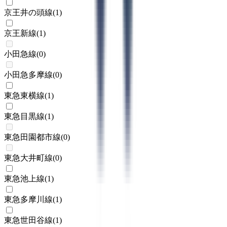
京王井の頭線
(
1
)
京王新線
(
1
)
小田急線
(
0
)
小田急多摩線
(
0
)
東急東横線
(
1
)
東急目黒線
(
1
)
東急田園都市線
(
0
)
東急大井町線
(
0
)
東急池上線
(
1
)
東急多摩川線
(
1
)
東急世田谷線
(
1
)