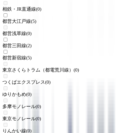
相鉄・JR直通線
(
0
)
都営大江戸線
(
5
)
都営浅草線
(
0
)
都営三田線
(
2
)
都営新宿線
(
5
)
東京さくらトラム（都電荒川線）
(
0
)
つくばエクスプレス
(
0
)
ゆりかもめ
(
0
)
多摩モノレール
(
0
)
東京モノレール
(
0
)
りんかい線
(
0
)