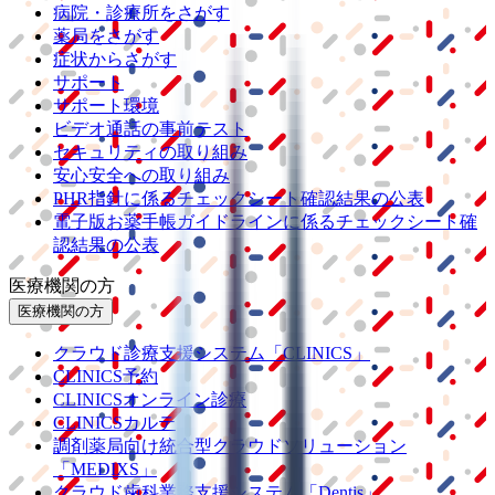
病院・診療所をさがす
薬局をさがす
症状からさがす
サポート
サポート環境
ビデオ通話の事前テスト
セキュリティの取り組み
安心安全への取り組み
PHR指針に係るチェックシート確認結果の公表
電子版お薬手帳ガイドラインに係るチェックシート確
認結果の公表
医療機関の方
医療機関の方
クラウド診療
支援システム
「CLINICS」
CLINICS予約
CLINICSオンライン診療
CLINICSカルテ
調剤薬局向け統合型クラウドソリューション
「MEDIXS」
クラウド歯科業務
支援システム
「Dentis」