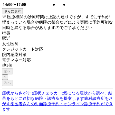
14:00〜17:00
●
●
さらに表示
※ 医療機関の診療時間は上記の通りですが、すでに予約が
埋まっている場合や病院の都合などにより実際に予約可能な
日時と異なる場合がありますのでご了承ください
特徴
駅近
女性医師
クレジットカード対応
院内感染対策
電子マネー対応
他
1
個
前へ
1
次へ
症状からさがす (症状チェッカー)
気になる症状から調べ、結
果をもとに適切な病院・診療所を提案します
歯科診療所をさ
がす
歯医者さんの対面診療予約・オンライン診療予約ができ
ます