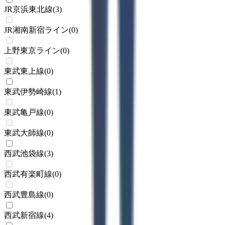
JR京浜東北線
(
3
)
JR湘南新宿ライン
(
0
)
上野東京ライン
(
0
)
東武東上線
(
0
)
東武伊勢崎線
(
1
)
東武亀戸線
(
0
)
東武大師線
(
0
)
西武池袋線
(
3
)
西武有楽町線
(
0
)
西武豊島線
(
0
)
西武新宿線
(
4
)