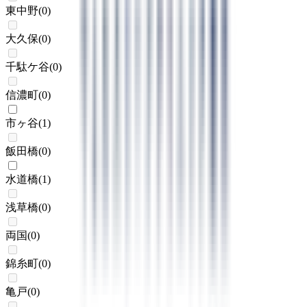
東中野
(
0
)
大久保
(
0
)
千駄ケ谷
(
0
)
信濃町
(
0
)
市ヶ谷
(
1
)
飯田橋
(
0
)
水道橋
(
1
)
浅草橋
(
0
)
両国
(
0
)
錦糸町
(
0
)
亀戸
(
0
)