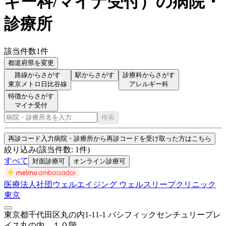
ギー科/マイナ受付
）
の病院・
診療所
該当件数
1
件
都道府県を変更
路線からさがす
駅からさがす
診療科からさがす
東京メトロ日比谷線
アレルギー科
特徴からさがす
マイナ受付
検索
再診コード入力
病院・診療所から再診コードを受け取った方はこちら
絞り込み
(該当件数:
1
件)
すべて
対面診療可
オンライン診療可
医療法人社団ウェルエイジング ウェルスリープクリニック
東京
東京都千代田区丸の内1-11-1 パシフィックセンチュリープレ
イス丸の内 １０階