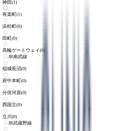
神田
(
1
)
有楽町
(
1
)
浜松町
(
0
)
田町
(
0
)
高輪ゲートウェイ
(
0
)
JR南武線
稲城長沼
(
0
)
府中本町
(
0
)
分倍河原
(
0
)
西国立
(
0
)
立川
(
0
)
JR武蔵野線