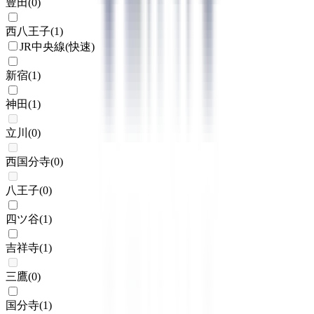
豊田
(
0
)
西八王子
(
1
)
JR中央線(快速)
新宿
(
1
)
神田
(
1
)
立川
(
0
)
西国分寺
(
0
)
八王子
(
0
)
四ツ谷
(
1
)
吉祥寺
(
1
)
三鷹
(
0
)
国分寺
(
1
)