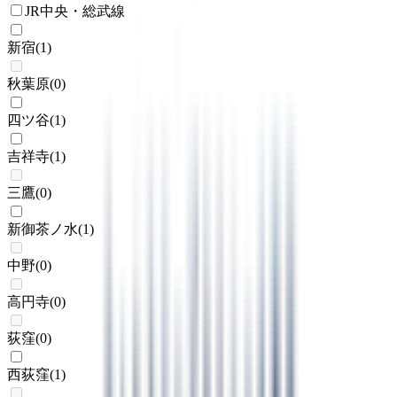
JR中央・総武線
新宿
(
1
)
秋葉原
(
0
)
四ツ谷
(
1
)
吉祥寺
(
1
)
三鷹
(
0
)
新御茶ノ水
(
1
)
中野
(
0
)
高円寺
(
0
)
荻窪
(
0
)
西荻窪
(
1
)