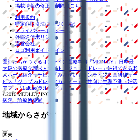
掲載情報の修正・削除はこちら
利用規約
特定商取引法に基づく表記
プライバシーポリシー
外部送信ポリシー
運営会社
ロゴ利用ガイドライン
医師たちがつくる
オンライン医療事典
「MEDLEY」
日本最
大級の
医療介護求人サイト
「ジョブメドレー」
納得できる
老
人ホーム紹介サービス
「みんかい」
オンライン
動画研修サー
ビス
「ジョブメドレー
アカデミー」
女性向け
生理予測・妊活
アプリ
「Lalune(ラルーン)」
©2016 MEDLEY, INC.
病院・診療所
薬局
地域からさがす
関東