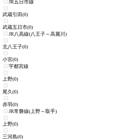
JR五日市線
武蔵引田
(
0
)
武蔵五日市
(
0
)
JR八高線(八王子～高麗川)
北八王子
(
0
)
小宮
(
0
)
宇都宮線
上野
(
0
)
尾久
(
0
)
赤羽
(
0
)
JR常磐線(上野～取手)
上野
(
0
)
三河島
(
0
)