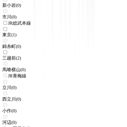
新小岩
(
0
)
市川
(
0
)
JR総武本線
東京
(
1
)
錦糸町
(
0
)
三越前
(
2
)
馬喰横山
(
0
)
JR青梅線
立川
(
0
)
西立川
(
0
)
小作
(
0
)
河辺
(
0
)