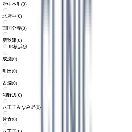
府中本町
(
0
)
北府中
(
0
)
西国分寺
(
0
)
新秋津
(
0
)
JR横浜線
成瀬
(
0
)
町田
(
0
)
古淵
(
0
)
淵野辺
(
0
)
八王子みなみ野
(
0
)
片倉
(
0
)
八王子
(
0
)