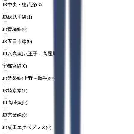
JR中央・総武線
(
3
)
JR総武本線
(
1
)
JR青梅線
(
0
)
JR五日市線
(
0
)
JR八高線(八王子～高麗川)
(
0
)
宇都宮線
(
0
)
JR常磐線(上野～取手)
(
0
)
JR埼京線
(
1
)
JR高崎線
(
0
)
JR京葉線
(
0
)
JR成田エクスプレス
(
0
)