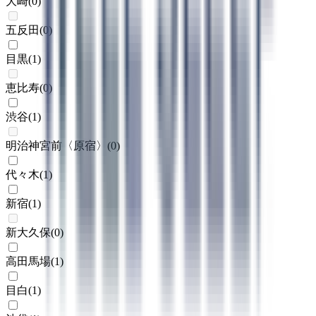
大崎
(
0
)
五反田
(
0
)
目黒
(
1
)
恵比寿
(
0
)
渋谷
(
1
)
明治神宮前〈原宿〉
(
0
)
代々木
(
1
)
新宿
(
1
)
新大久保
(
0
)
高田馬場
(
1
)
目白
(
1
)