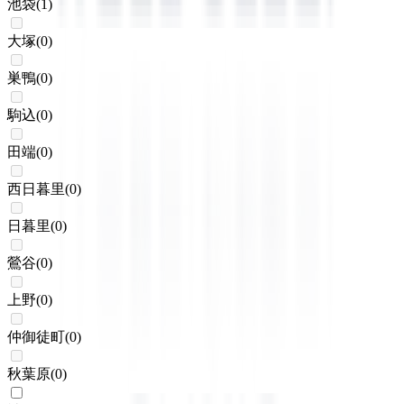
池袋
(
1
)
大塚
(
0
)
巣鴨
(
0
)
駒込
(
0
)
田端
(
0
)
西日暮里
(
0
)
日暮里
(
0
)
鶯谷
(
0
)
上野
(
0
)
仲御徒町
(
0
)
秋葉原
(
0
)