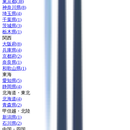
東京都
(
38
)
神奈川県
(
8
)
埼玉県
(
4
)
千葉県
(
1
)
茨城県
(
3
)
栃木県
(
1
)
関西
大阪府
(
8
)
兵庫県
(
4
)
京都府
(
2
)
奈良県
(
1
)
和歌山県
(
1
)
東海
愛知県
(
5
)
静岡県
(
4
)
北海道・東北
北海道
(
4
)
青森県
(
2
)
甲信越・北陸
新潟県
(
1
)
石川県
(
2
)
中国・四国