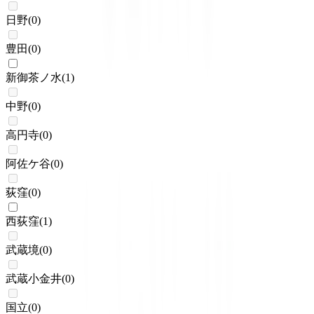
日野
(
0
)
豊田
(
0
)
新御茶ノ水
(
1
)
中野
(
0
)
高円寺
(
0
)
阿佐ケ谷
(
0
)
荻窪
(
0
)
西荻窪
(
1
)
武蔵境
(
0
)
武蔵小金井
(
0
)
国立
(
0
)