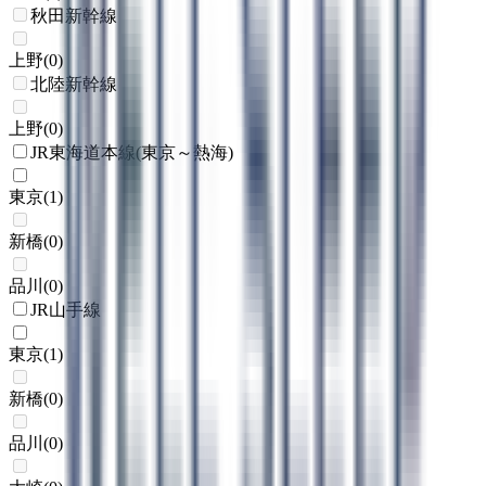
秋田新幹線
上野
(
0
)
北陸新幹線
上野
(
0
)
JR東海道本線(東京～熱海)
東京
(
1
)
新橋
(
0
)
品川
(
0
)
JR山手線
東京
(
1
)
新橋
(
0
)
品川
(
0
)