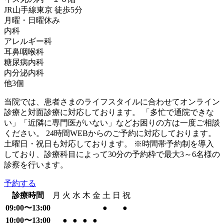
JR山手線
東京
徒歩
5
分
月曜・日曜
休み
内科
アレルギー科
耳鼻咽喉科
糖尿病内科
内分泌内科
他
3
個
当院では、患者さまのライフスタイルに合わせてオンライン
診療と対面診療に対応しております。 「多忙で通院できな
い」「近隣に専門医がいない」などお困りの方は一度ご相談
ください。 24時間WEBからのご予約に対応しております。
土曜日・祝日も対応しております。 ※時間帯予約制を導入
しており、診療科目によって30分の予約枠で最大3～6名様の
診察を行います。
予約する
診療時間
月
火
水
木
金
土
日
祝
09:00〜13:00
●
●
10:00〜13:00
●
●
●
●