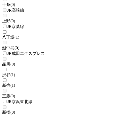
十条
(
0
)
JR高崎線
上野
(
0
)
JR京葉線
八丁堀
(
1
)
越中島
(
0
)
JR成田エクスプレス
品川
(
0
)
渋谷
(
1
)
新宿
(
1
)
三鷹
(
0
)
JR京浜東北線
新橋
(
0
)