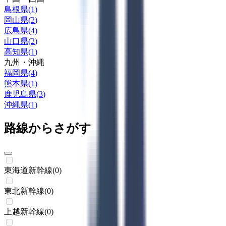
島根県
(
1
)
岡山県
(
2
)
広島県
(
4
)
山口県
(
2
)
高知県
(
1
)
九州・沖縄
福岡県
(
4
)
熊本県
(
1
)
鹿児島県
(
3
)
沖縄県
(
1
)
路線からさがす
東海道新幹線
(
0
)
東北新幹線
(
0
)
上越新幹線
(
0
)