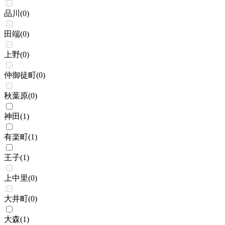
品川
(
0
)
田端
(
0
)
上野
(
0
)
仲御徒町
(
0
)
秋葉原
(
0
)
神田
(
1
)
有楽町
(
1
)
王子
(
1
)
上中里
(
0
)
大井町
(
0
)
大森
(
1
)