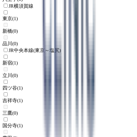
JR横須賀線
東京
(
1
)
新橋
(
0
)
品川
(
0
)
JR中央本線(東京～塩尻)
新宿
(
1
)
立川
(
0
)
四ツ谷
(
1
)
吉祥寺
(
1
)
三鷹
(
0
)
国分寺
(
1
)