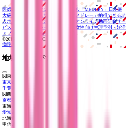
医師たちがつくる
オンライン医療事典
「MEDLEY」
日本最
大級の
医療介護求人サイト
「ジョブメドレー」
納得できる
老
人ホーム紹介サービス
「みんかい」
オンライン
動画研修サー
ビス
「ジョブメドレー
アカデミー」
女性向け
生理予測・妊活
アプリ
「Lalune(ラルーン)」
©2016 MEDLEY, INC.
病院・診療所
薬局
地域からさがす
関東
東京都
(
2
)
千葉県
(
1
)
関西
京都府
(
1
)
東海
愛知県
(
1
)
北海道・東北
甲信越・北陸