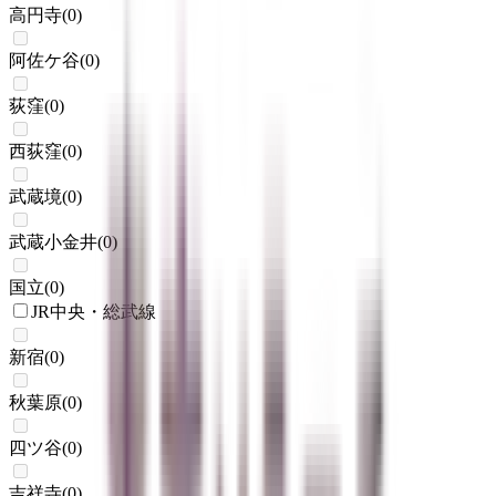
高円寺
(
0
)
阿佐ケ谷
(
0
)
荻窪
(
0
)
西荻窪
(
0
)
武蔵境
(
0
)
武蔵小金井
(
0
)
国立
(
0
)
JR中央・総武線
新宿
(
0
)
秋葉原
(
0
)
四ツ谷
(
0
)
吉祥寺
(
0
)