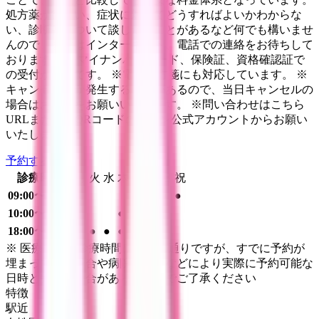
処方薬が欲しい、症状に対してどうすればよいかわからな
い、診断書について談したいことがあるなど何でも構いませ
んので、まずはインターネット、電話での連絡をお待ちして
おります。 ※マイナンバーカード、保険証、資格確認証で
の受付が可能です。 ※電子処方箋にも対応しています。 ※
キャンセル料が発生する場合があるので、当日キャンセルの
場合はお電話をお願いいたします。 ※問い合わせはこちら
URLまたはのQRコードのライン公式アカウントからお願い
いたします。↑
予約する
診療時間
月
火
水
木
金
土
日
祝
09:00〜12:00
●
●
●
10:00〜15:00
●
●
18:00〜22:00
●
●
●
●
●
※ 医療機関の診療時間は上記の通りですが、すでに予約が
埋まっている場合や病院の都合などにより実際に予約可能な
日時と異なる場合がありますのでご了承ください
特徴
駅近