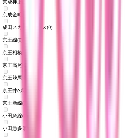
京成押上線
(
1
)
京成金町線
(
0
)
成田スカイアクセス
(
0
)
京王線
(
0
)
京王相模原線
(
0
)
京王高尾線
(
0
)
京王競馬場線
(
0
)
京王井の頭線
(
0
)
京王新線
(
0
)
小田急線
(
0
)
小田急多摩線
(
0
)