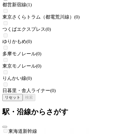
都営新宿線
(
1
)
東京さくらトラム（都電荒川線）
(
0
)
つくばエクスプレス
(
0
)
ゆりかもめ
(
0
)
多摩モノレール
(
0
)
東京モノレール
(
0
)
りんかい線
(
0
)
日暮里・舎人ライナー
(
0
)
リセット
検索
駅・沿線からさがす
東海道新幹線