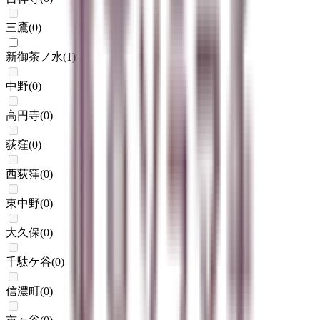
三鷹
(
0
)
新御茶ノ水
(
1
)
中野
(
0
)
高円寺
(
0
)
荻窪
(
0
)
西荻窪
(
0
)
東中野
(
0
)
大久保
(
0
)
千駄ケ谷
(
0
)
信濃町
(
0
)