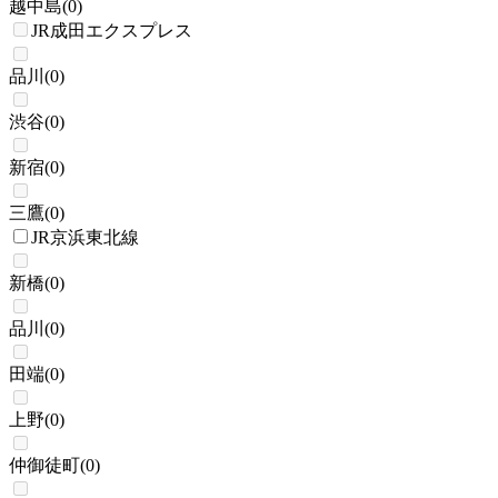
越中島
(
0
)
JR成田エクスプレス
品川
(
0
)
渋谷
(
0
)
新宿
(
0
)
三鷹
(
0
)
JR京浜東北線
新橋
(
0
)
品川
(
0
)
田端
(
0
)
上野
(
0
)
仲御徒町
(
0
)