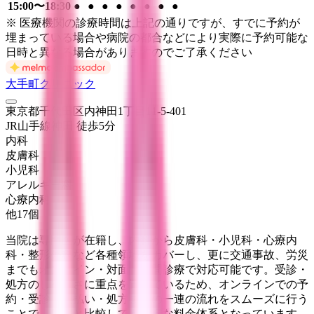
15:00〜18:30
●
●
●
●
●
●
●
●
※ 医療機関の診療時間は上記の通りですが、すでに予約が
埋まっている場合や病院の都合などにより実際に予約可能な
日時と異なる場合がありますのでご了承ください
大手町クリニック
東京都千代田区内神田1丁目11-5-401
JR山手線
神田
徒歩
5
分
内科
皮膚科
小児科
アレルギー科
心療内科
他
17
個
当院は専門医が在籍し、内科から皮膚科・小児科・心療内
科・整形外科など各種領域をカバーし、更に交通事故、労災
までもオンライン・対面・訪問診療で対応可能です。受診・
処方のしやすさに重点を置いているため、オンラインでの予
約・受診・支払い・処方までの一連の流れをスムーズに行う
ことで、他院と比較しても割安な料金体系となっています。