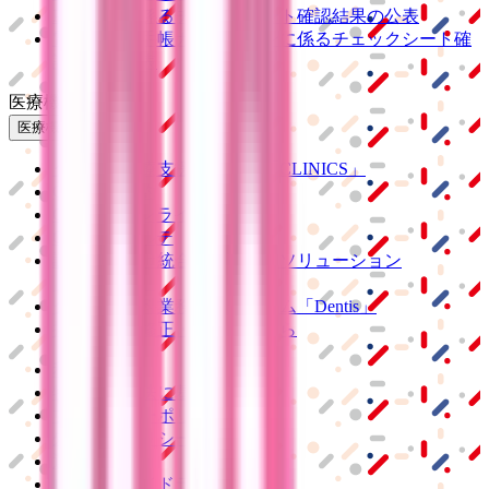
PHR指針に係るチェックシート確認結果の公表
電子版お薬手帳ガイドラインに係るチェックシート確
認結果の公表
医療機関の方
医療機関の方
クラウド診療
支援システム
「CLINICS」
CLINICS予約
CLINICSオンライン診療
CLINICSカルテ
調剤薬局向け統合型クラウドソリューション
「MEDIXS」
クラウド歯科業務
支援システム
「Dentis」
掲載情報の修正・削除はこちら
利用規約
特定商取引法に基づく表記
プライバシーポリシー
外部送信ポリシー
運営会社
ロゴ利用ガイドライン