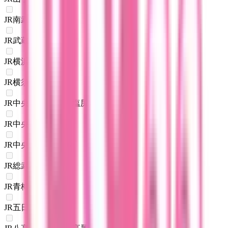
JR南武線
(
0
)
JR武蔵野線
(
0
)
JR横浜線
(
0
)
JR横須賀線
(
0
)
JR中央本線(東京～塩尻)
(
0
)
JR中央線(快速)
(
0
)
JR中央・総武線
(
0
)
JR総武本線
(
0
)
JR青梅線
(
0
)
JR五日市線
(
0
)