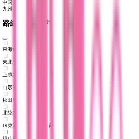
中国・四国
九州・沖縄
路線からさがす
東海道新幹線
(
0
)
東北新幹線
(
0
)
上越新幹線
(
0
)
山形新幹線
(
0
)
秋田新幹線
(
0
)
北陸新幹線
(
0
)
JR東海道本線(東京～熱海)
(
0
)
JR山手線
(
1
)