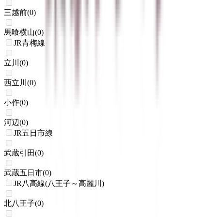
三越前
(
0
)
馬喰横山
(
0
)
JR青梅線
立川
(
0
)
西立川
(
0
)
小作
(
0
)
河辺
(
0
)
JR五日市線
武蔵引田
(
0
)
武蔵五日市
(
0
)
JR八高線(八王子～高麗川)
北八王子
(
0
)