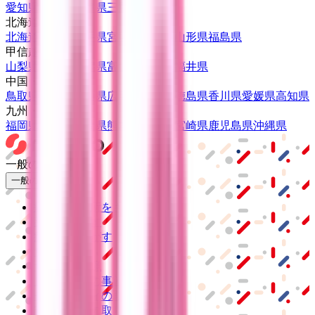
愛知県
静岡県
岐阜県
三重県
北海道・東北
北海道
青森県
岩手県
宮城県
秋田県
山形県
福島県
甲信越・北陸
山梨県
長野県
新潟県
富山県
石川県
福井県
中国・四国
鳥取県
島根県
岡山県
広島県
山口県
徳島県
香川県
愛媛県
高知県
九州・沖縄
福岡県
佐賀県
長崎県
熊本県
大分県
宮崎県
鹿児島県
沖縄県
一般の方
一般の方
病院・診療所をさがす
薬局をさがす
症状からさがす
サポート
サポート環境
ビデオ通話の事前テスト
セキュリティの取り組み
安心安全への取り組み