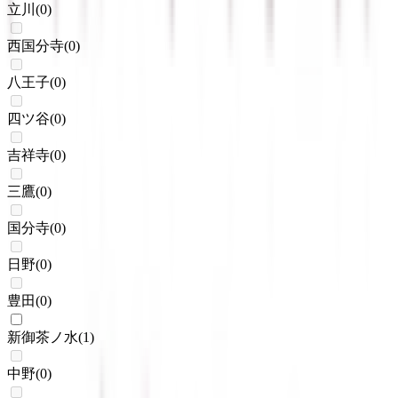
立川
(
0
)
西国分寺
(
0
)
八王子
(
0
)
四ツ谷
(
0
)
吉祥寺
(
0
)
三鷹
(
0
)
国分寺
(
0
)
日野
(
0
)
豊田
(
0
)
新御茶ノ水
(
1
)
中野
(
0
)