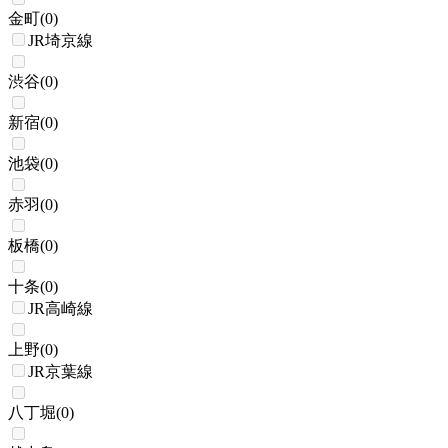
金町
(
0
)
JR埼京線
渋谷
(
0
)
新宿
(
0
)
池袋
(
0
)
赤羽
(
0
)
板橋
(
0
)
十条
(
0
)
JR高崎線
上野
(
0
)
JR京葉線
八丁堀
(
0
)