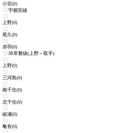
小宮
(
0
)
宇都宮線
上野
(
0
)
尾久
(
0
)
赤羽
(
0
)
JR常磐線(上野～取手)
上野
(
0
)
三河島
(
0
)
南千住
(
0
)
北千住
(
0
)
綾瀬
(
0
)
亀有
(
0
)