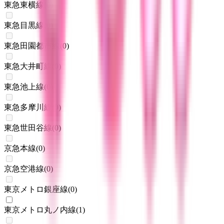
東急東横線
(
0
)
東急目黒線
(
0
)
東急田園都市線
(
0
)
東急大井町線
(
0
)
東急池上線
(
0
)
東急多摩川線
(
0
)
東急世田谷線
(
0
)
京急本線
(
0
)
京急空港線
(
0
)
東京メトロ銀座線
(
0
)
東京メトロ丸ノ内線
(
1
)