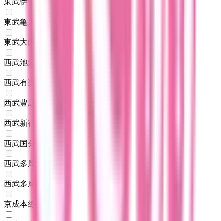
東武伊勢崎線
(
1
)
東武亀戸線
(
0
)
東武大師線
(
0
)
西武池袋線
(
0
)
西武有楽町線
(
0
)
西武豊島線
(
0
)
西武新宿線
(
0
)
西武国分寺線
(
0
)
西武多摩湖線
(
0
)
西武多摩川線
(
0
)
京成本線
(
0
)