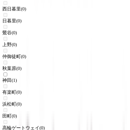
西日暮里
(
0
)
日暮里
(
0
)
鶯谷
(
0
)
上野
(
0
)
仲御徒町
(
0
)
秋葉原
(
0
)
神田
(
1
)
有楽町
(
0
)
浜松町
(
0
)
田町
(
0
)
高輪ゲートウェイ
(
0
)