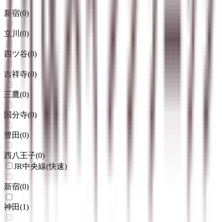
新宿
(
0
)
立川
(
0
)
四ツ谷
(
0
)
吉祥寺
(
0
)
三鷹
(
0
)
国分寺
(
0
)
豊田
(
0
)
西八王子
(
0
)
JR中央線(快速)
新宿
(
0
)
神田
(
1
)