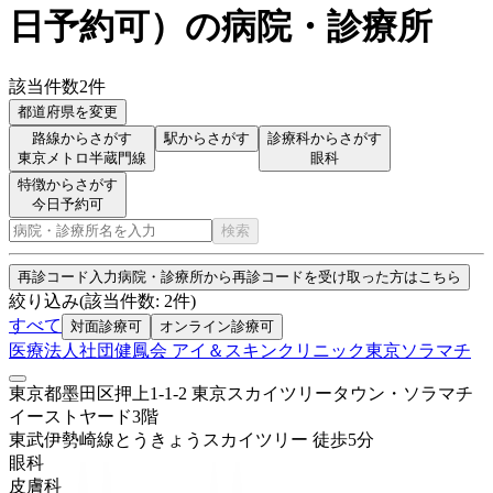
日予約可
）
の病院・診療所
該当件数
2
件
都道府県を変更
路線からさがす
駅からさがす
診療科からさがす
東京メトロ半蔵門線
眼科
特徴からさがす
今日予約可
検索
再診コード入力
病院・診療所から再診コードを受け取った方はこちら
絞り込み
(該当件数:
2
件)
すべて
対面診療可
オンライン診療可
医療法人社団健鳳会 アイ＆スキンクリニック東京ソラマチ
東京都墨田区押上1-1-2 東京スカイツリータウン・ソラマチ
イーストヤード3階
東武伊勢崎線
とうきょうスカイツリー
徒歩
5
分
眼科
皮膚科