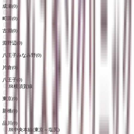
成瀬
(
0
)
町田
(
0
)
古淵
(
0
)
淵野辺
(
0
)
八王子みなみ野
(
0
)
片倉
(
0
)
八王子
(
0
)
JR横須賀線
東京
(
0
)
新橋
(
0
)
品川
(
0
)
JR中央本線(東京～塩尻)