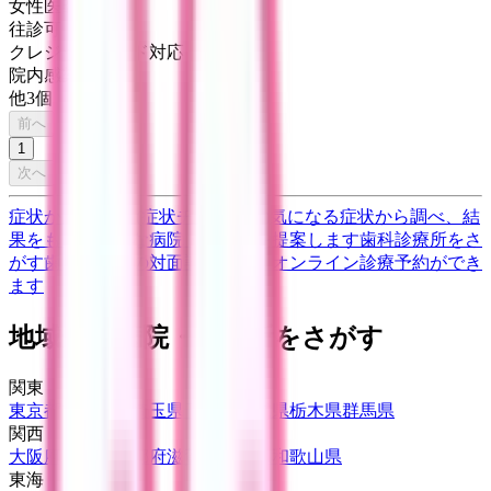
女性医師
往診可
クレジットカード対応
院内感染対策
他
3
個
前へ
1
次へ
症状からさがす (症状チェッカー)
気になる症状から調べ、結
果をもとに適切な病院・診療所を提案します
歯科診療所をさ
がす
歯医者さんの対面診療予約・オンライン診療予約ができ
ます
地域から病院・診療所をさがす
関東
東京都
神奈川県
埼玉県
千葉県
茨城県
栃木県
群馬県
関西
大阪府
兵庫県
京都府
滋賀県
奈良県
和歌山県
東海