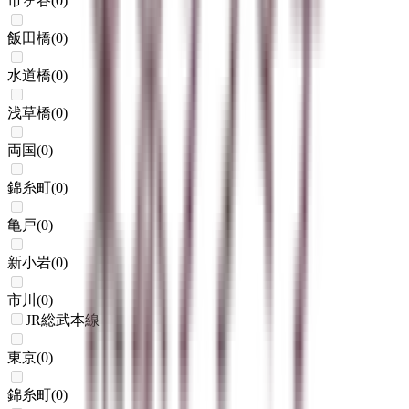
市ヶ谷
(
0
)
飯田橋
(
0
)
水道橋
(
0
)
浅草橋
(
0
)
両国
(
0
)
錦糸町
(
0
)
亀戸
(
0
)
新小岩
(
0
)
市川
(
0
)
JR総武本線
東京
(
0
)
錦糸町
(
0
)