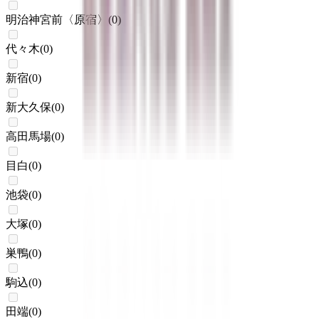
明治神宮前〈原宿〉
(
0
)
代々木
(
0
)
新宿
(
0
)
新大久保
(
0
)
高田馬場
(
0
)
目白
(
0
)
池袋
(
0
)
大塚
(
0
)
巣鴨
(
0
)
駒込
(
0
)
田端
(
0
)