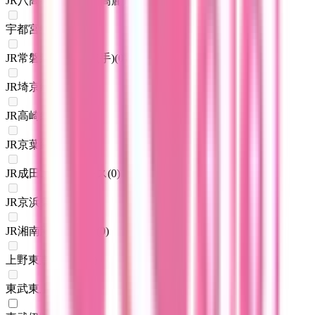
JR八高線(八王子～高麗川)
(
0
)
宇都宮線
(
0
)
JR常磐線(上野～取手)
(
0
)
JR埼京線
(
0
)
JR高崎線
(
0
)
JR京葉線
(
0
)
JR成田エクスプレス
(
0
)
JR京浜東北線
(
0
)
JR湘南新宿ライン
(
0
)
上野東京ライン
(
0
)
東武東上線
(
0
)