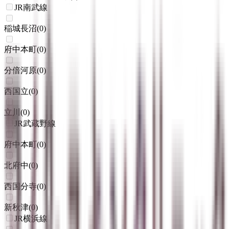
JR南武線
稲城長沼
(
0
)
府中本町
(
0
)
分倍河原
(
0
)
西国立
(
0
)
立川
(
0
)
JR武蔵野線
府中本町
(
0
)
北府中
(
0
)
西国分寺
(
0
)
新秋津
(
0
)
JR横浜線