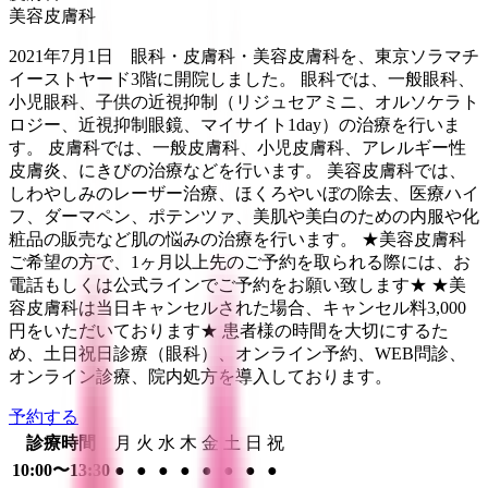
美容皮膚科
2021年7月1日 眼科・皮膚科・美容皮膚科を、東京ソラマチ
イーストヤード3階に開院しました。 眼科では、一般眼科、
小児眼科、子供の近視抑制（リジュセアミニ、オルソケラト
ロジー、近視抑制眼鏡、マイサイト1day）の治療を行いま
す。 皮膚科では、一般皮膚科、小児皮膚科、アレルギー性
皮膚炎、にきびの治療などを行います。 美容皮膚科では、
しわやしみのレーザー治療、ほくろやいぼの除去、医療ハイ
フ、ダーマペン、ポテンツァ、美肌や美白のための内服や化
粧品の販売など肌の悩みの治療を行います。 ★美容皮膚科
ご希望の方で、1ヶ月以上先のご予約を取られる際には、お
電話もしくは公式ラインでご予約をお願い致します★ ★美
容皮膚科は当日キャンセルされた場合、キャンセル料3,000
円をいただいております★ 患者様の時間を大切にするた
め、土日祝日診療（眼科）、オンライン予約、WEB問診、
オンライン診療、院内処方を導入しております。
予約する
診療時間
月
火
水
木
金
土
日
祝
10:00〜13:30
●
●
●
●
●
●
●
●