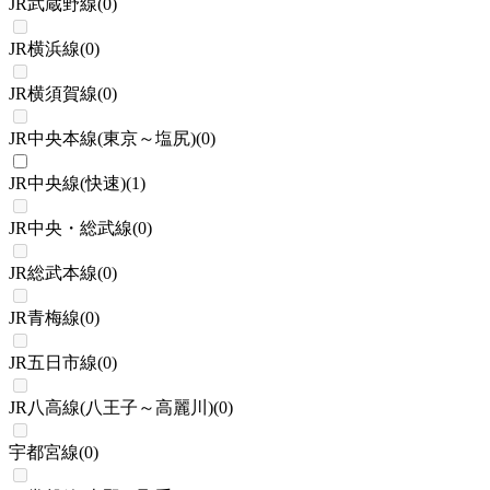
JR武蔵野線
(
0
)
JR横浜線
(
0
)
JR横須賀線
(
0
)
JR中央本線(東京～塩尻)
(
0
)
JR中央線(快速)
(
1
)
JR中央・総武線
(
0
)
JR総武本線
(
0
)
JR青梅線
(
0
)
JR五日市線
(
0
)
JR八高線(八王子～高麗川)
(
0
)
宇都宮線
(
0
)