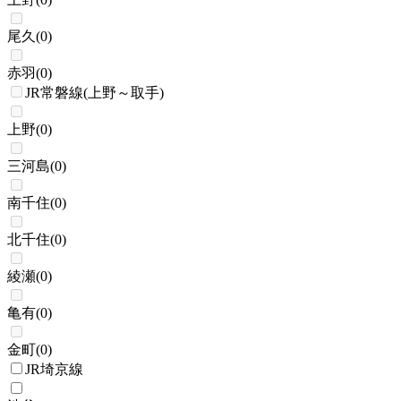
尾久
(
0
)
赤羽
(
0
)
JR常磐線(上野～取手)
上野
(
0
)
三河島
(
0
)
南千住
(
0
)
北千住
(
0
)
綾瀬
(
0
)
亀有
(
0
)
金町
(
0
)
JR埼京線