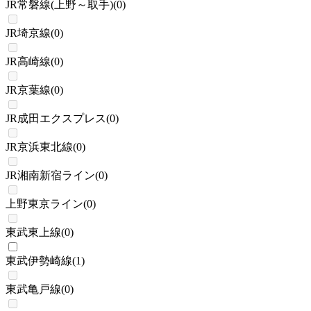
JR常磐線(上野～取手)
(
0
)
JR埼京線
(
0
)
JR高崎線
(
0
)
JR京葉線
(
0
)
JR成田エクスプレス
(
0
)
JR京浜東北線
(
0
)
JR湘南新宿ライン
(
0
)
上野東京ライン
(
0
)
東武東上線
(
0
)
東武伊勢崎線
(
1
)
東武亀戸線
(
0
)