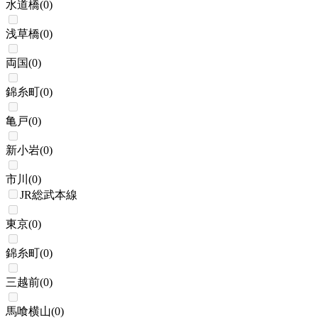
水道橋
(
0
)
浅草橋
(
0
)
両国
(
0
)
錦糸町
(
0
)
亀戸
(
0
)
新小岩
(
0
)
市川
(
0
)
JR総武本線
東京
(
0
)
錦糸町
(
0
)
三越前
(
0
)
馬喰横山
(
0
)