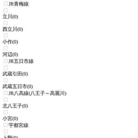
JR青梅線
立川
(
0
)
西立川
(
0
)
小作
(
0
)
河辺
(
0
)
JR五日市線
武蔵引田
(
0
)
武蔵五日市
(
0
)
JR八高線(八王子～高麗川)
北八王子
(
0
)
小宮
(
0
)
宇都宮線
上野
(
0
)