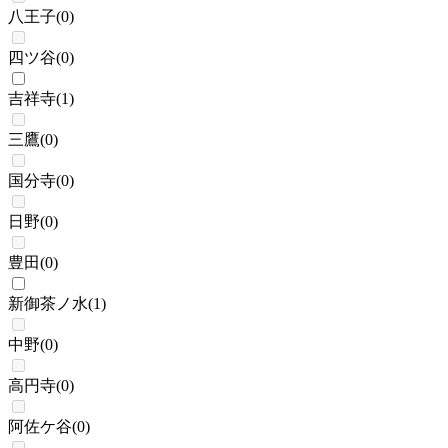
八王子
(
0
)
四ツ谷
(
0
)
吉祥寺
(
1
)
三鷹
(
0
)
国分寺
(
0
)
日野
(
0
)
豊田
(
0
)
新御茶ノ水
(
1
)
中野
(
0
)
高円寺
(
0
)
阿佐ケ谷
(
0
)