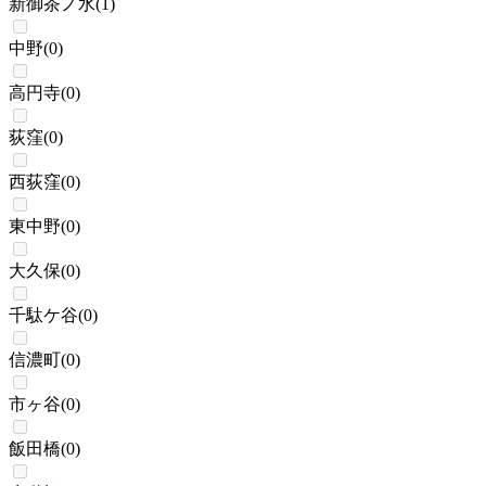
新御茶ノ水
(
1
)
中野
(
0
)
高円寺
(
0
)
荻窪
(
0
)
西荻窪
(
0
)
東中野
(
0
)
大久保
(
0
)
千駄ケ谷
(
0
)
信濃町
(
0
)
市ヶ谷
(
0
)
飯田橋
(
0
)