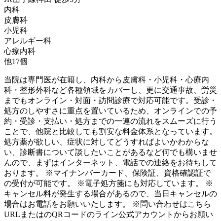
内科
皮膚科
小児科
アレルギー科
心療内科
他
17
個
当院は専門医が在籍し、内科から皮膚科・小児科・心療内
科・整形外科など各種領域をカバーし、更に交通事故、労災
までもオンライン・対面・訪問診療で対応可能です。受診・
処方のしやすさに重点を置いているため、オンラインでの予
約・受診・支払い・処方までの一連の流れをスムーズに行う
ことで、他院と比較しても割安な料金体系となっています。
処方薬が欲しい、症状に対してどうすればよいかわからな
い、診断書について談したいことがあるなど何でも構いませ
んので、まずはインターネット、電話での連絡をお待ちして
おります。 ※マイナンバーカード、保険証、資格確認証で
の受付が可能です。 ※電子処方箋にも対応しています。 ※
キャンセル料が発生する場合があるので、当日キャンセルの
場合はお電話をお願いいたします。 ※問い合わせはこちら
URLまたはのQRコードのライン公式アカウントからお願い