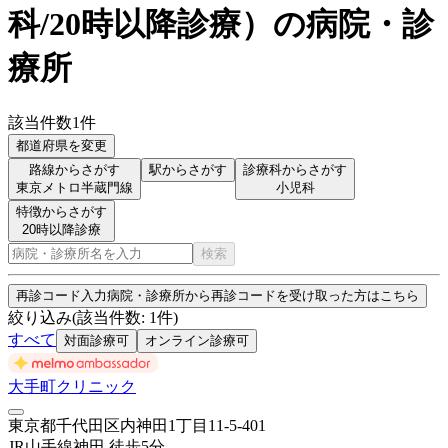
科/20時以降診療
）
の病院・診
療所
該当件数
1
件
都道府県を変更
路線からさがす
駅からさがす
診療科からさがす
東京メトロ半蔵門線
小児科
特徴からさがす
20時以降診療
検索
再診コード入力
病院・診療所から再診コードを受け取った方はこちら
絞り込み
(該当件数:
1
件)
すべて
対面診療可
オンライン診療可
大手町クリニック
東京都千代田区内神田1丁目11-5-401
JR山手線
神田
徒歩
5
分