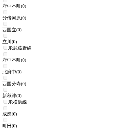
府中本町
(
0
)
分倍河原
(
0
)
西国立
(
0
)
立川
(
0
)
JR武蔵野線
府中本町
(
0
)
北府中
(
0
)
西国分寺
(
0
)
新秋津
(
0
)
JR横浜線
成瀬
(
0
)
町田
(
0
)