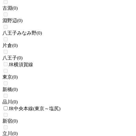
古淵
(
0
)
淵野辺
(
0
)
八王子みなみ野
(
0
)
片倉
(
0
)
八王子
(
0
)
JR横須賀線
東京
(
0
)
新橋
(
0
)
品川
(
0
)
JR中央本線(東京～塩尻)
新宿
(
0
)
立川
(
0
)