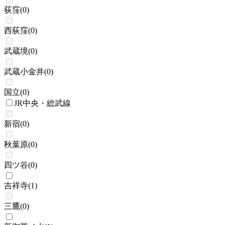
荻窪
(
0
)
西荻窪
(
0
)
武蔵境
(
0
)
武蔵小金井
(
0
)
国立
(
0
)
JR中央・総武線
新宿
(
0
)
秋葉原
(
0
)
四ツ谷
(
0
)
吉祥寺
(
1
)
三鷹
(
0
)