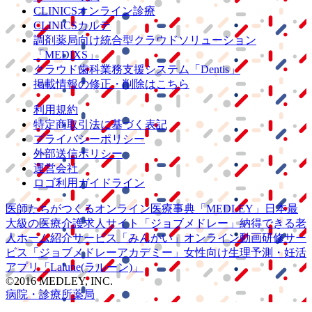
CLINICSオンライン診療
CLINICSカルテ
調剤薬局向け統合型クラウドソリューション
「MEDIXS」
クラウド歯科業務
支援システム
「Dentis」
掲載情報の修正・削除はこちら
利用規約
特定商取引法に基づく表記
プライバシーポリシー
外部送信ポリシー
運営会社
ロゴ利用ガイドライン
医師たちがつくる
オンライン医療事典
「MEDLEY」
日本最
大級の
医療介護求人サイト
「ジョブメドレー」
納得できる
老
人ホーム紹介サービス
「みんかい」
オンライン
動画研修サー
ビス
「ジョブメドレー
アカデミー」
女性向け
生理予測・妊活
アプリ
「Lalune(ラルーン)」
©2016 MEDLEY, INC.
病院・診療所
薬局