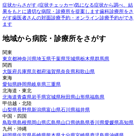
症状からさがす (症状チェッカー)
気になる症状から調べ、結
果をもとに適切な病院・診療所を提案します
歯科診療所をさ
がす
歯医者さんの対面診療予約・オンライン診療予約ができ
ます
地域から病院・診療所をさがす
関東
東京都
神奈川県
埼玉県
千葉県
茨城県
栃木県
群馬県
関西
大阪府
兵庫県
京都府
滋賀県
奈良県
和歌山県
東海
愛知県
静岡県
岐阜県
三重県
北海道・東北
北海道
青森県
岩手県
宮城県
秋田県
山形県
福島県
甲信越・北陸
山梨県
長野県
新潟県
富山県
石川県
福井県
中国・四国
鳥取県
島根県
岡山県
広島県
山口県
徳島県
香川県
愛媛県
高知県
九州・沖縄
福岡県
佐賀県
長崎県
熊本県
大分県
宮崎県
鹿児島県
沖縄県