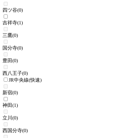
四ツ谷
(
0
)
吉祥寺
(
1
)
三鷹
(
0
)
国分寺
(
0
)
豊田
(
0
)
西八王子
(
0
)
JR中央線(快速)
新宿
(
0
)
神田
(
1
)
立川
(
0
)
西国分寺
(
0
)