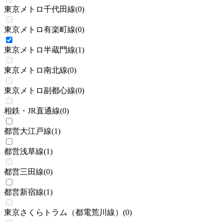
東京メトロ千代田線
(
0
)
東京メトロ有楽町線
(
0
)
東京メトロ半蔵門線
(
1
)
東京メトロ南北線
(
0
)
東京メトロ副都心線
(
0
)
相鉄・JR直通線
(
0
)
都営大江戸線
(
1
)
都営浅草線
(
1
)
都営三田線
(
0
)
都営新宿線
(
1
)
東京さくらトラム（都電荒川線）
(
0
)