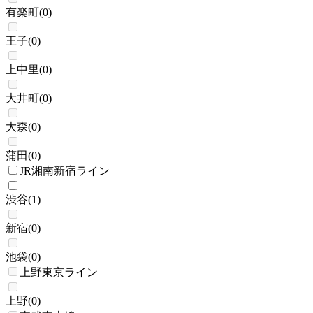
有楽町
(
0
)
王子
(
0
)
上中里
(
0
)
大井町
(
0
)
大森
(
0
)
蒲田
(
0
)
JR湘南新宿ライン
渋谷
(
1
)
新宿
(
0
)
池袋
(
0
)
上野東京ライン
上野
(
0
)