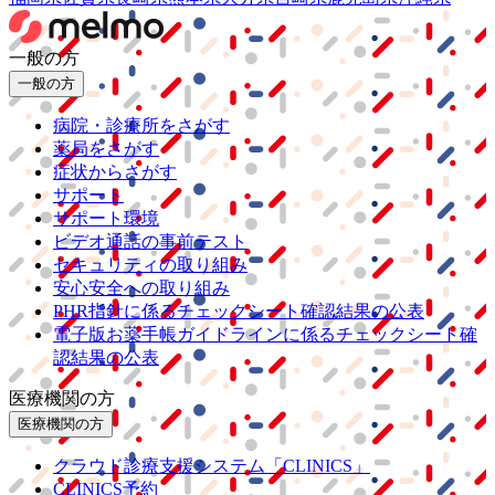
一般の方
一般の方
病院・診療所をさがす
薬局をさがす
症状からさがす
サポート
サポート環境
ビデオ通話の事前テスト
セキュリティの取り組み
安心安全への取り組み
PHR指針に係るチェックシート確認結果の公表
電子版お薬手帳ガイドラインに係るチェックシート確
認結果の公表
医療機関の方
医療機関の方
クラウド診療
支援システム
「CLINICS」
CLINICS予約