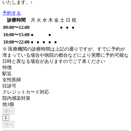
いたします。↑
予約する
診療時間
月
火
水
木
金
土
日
祝
09:00〜12:00
●
●
●
10:00〜15:00
●
●
18:00〜22:00
●
●
●
●
●
※ 医療機関の診療時間は上記の通りですが、すでに予約が
埋まっている場合や病院の都合などにより実際に予約可能な
日時と異なる場合がありますのでご了承ください
特徴
駅近
女性医師
往診可
クレジットカード対応
院内感染対策
他
3
個
前へ
1
次へ