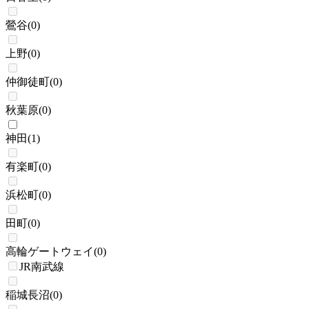
鶯谷
(
0
)
上野
(
0
)
仲御徒町
(
0
)
秋葉原
(
0
)
神田
(
1
)
有楽町
(
0
)
浜松町
(
0
)
田町
(
0
)
高輪ゲートウェイ
(
0
)
JR南武線
稲城長沼
(
0
)