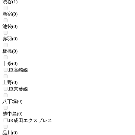
渋谷
(
1
)
新宿
(
0
)
池袋
(
0
)
赤羽
(
0
)
板橋
(
0
)
十条
(
0
)
JR高崎線
上野
(
0
)
JR京葉線
八丁堀
(
0
)
越中島
(
0
)
JR成田エクスプレス
品川
(
0
)