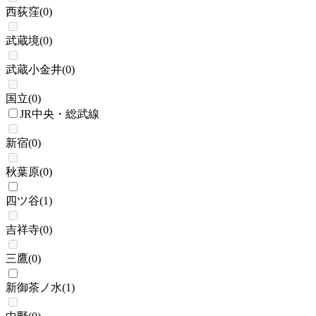
西荻窪
(
0
)
武蔵境
(
0
)
武蔵小金井
(
0
)
国立
(
0
)
JR中央・総武線
新宿
(
0
)
秋葉原
(
0
)
四ツ谷
(
1
)
吉祥寺
(
0
)
三鷹
(
0
)
新御茶ノ水
(
1
)