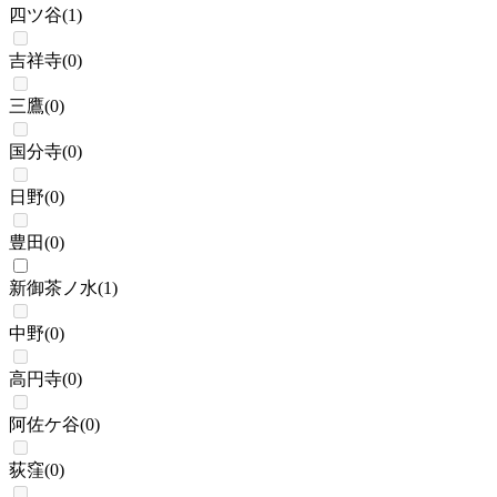
四ツ谷
(
1
)
吉祥寺
(
0
)
三鷹
(
0
)
国分寺
(
0
)
日野
(
0
)
豊田
(
0
)
新御茶ノ水
(
1
)
中野
(
0
)
高円寺
(
0
)
阿佐ケ谷
(
0
)
荻窪
(
0
)