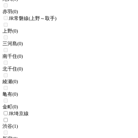
赤羽
(
0
)
JR常磐線(上野～取手)
上野
(
0
)
三河島
(
0
)
南千住
(
0
)
北千住
(
0
)
綾瀬
(
0
)
亀有
(
0
)
金町
(
0
)
JR埼京線
渋谷
(
1
)