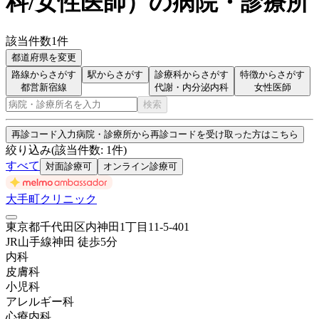
科/女性医師
）
の病院・診療所
該当件数
1
件
都道府県を変更
路線からさがす
駅からさがす
診療科からさがす
特徴からさがす
都営新宿線
代謝・内分泌内科
女性医師
検索
再診コード入力
病院・診療所から再診コードを受け取った方はこちら
絞り込み
(該当件数:
1
件)
すべて
対面診療可
オンライン診療可
大手町クリニック
東京都千代田区内神田1丁目11-5-401
JR山手線
神田
徒歩
5
分
内科
皮膚科
小児科
アレルギー科
心療内科