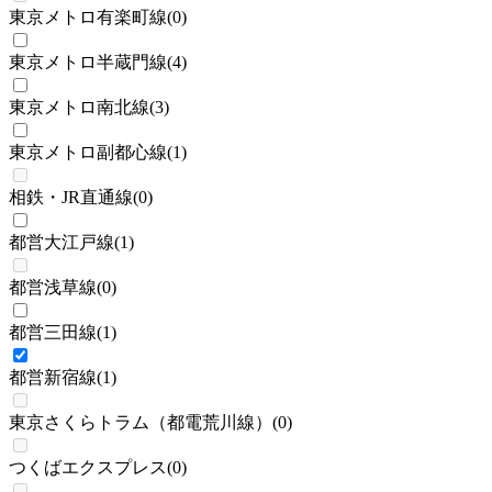
東京メトロ有楽町線
(
0
)
東京メトロ半蔵門線
(
4
)
東京メトロ南北線
(
3
)
東京メトロ副都心線
(
1
)
相鉄・JR直通線
(
0
)
都営大江戸線
(
1
)
都営浅草線
(
0
)
都営三田線
(
1
)
都営新宿線
(
1
)
東京さくらトラム（都電荒川線）
(
0
)
つくばエクスプレス
(
0
)