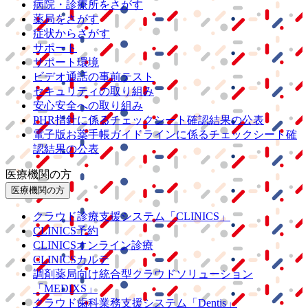
病院・診療所をさがす
薬局をさがす
症状からさがす
サポート
サポート環境
ビデオ通話の事前テスト
セキュリティの取り組み
安心安全への取り組み
PHR指針に係るチェックシート確認結果の公表
電子版お薬手帳ガイドラインに係るチェックシート確
認結果の公表
医療機関の方
医療機関の方
クラウド診療
支援システム
「CLINICS」
CLINICS予約
CLINICSオンライン診療
CLINICSカルテ
調剤薬局向け統合型クラウドソリューション
「MEDIXS」
クラウド歯科業務
支援システム
「Dentis」