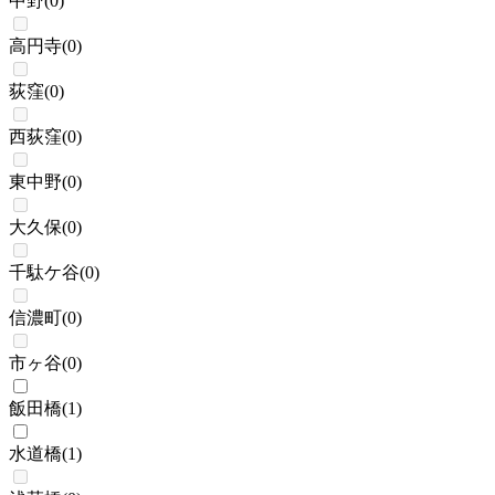
中野
(
0
)
高円寺
(
0
)
荻窪
(
0
)
西荻窪
(
0
)
東中野
(
0
)
大久保
(
0
)
千駄ケ谷
(
0
)
信濃町
(
0
)
市ヶ谷
(
0
)
飯田橋
(
1
)
水道橋
(
1
)