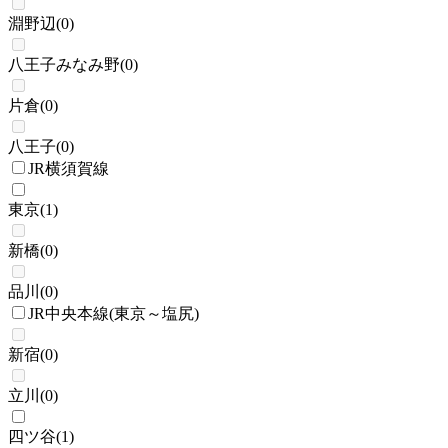
淵野辺
(
0
)
八王子みなみ野
(
0
)
片倉
(
0
)
八王子
(
0
)
JR横須賀線
東京
(
1
)
新橋
(
0
)
品川
(
0
)
JR中央本線(東京～塩尻)
新宿
(
0
)
立川
(
0
)
四ツ谷
(
1
)