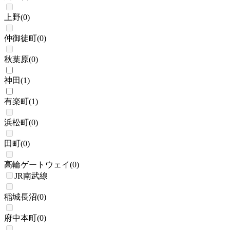
上野
(
0
)
仲御徒町
(
0
)
秋葉原
(
0
)
神田
(
1
)
有楽町
(
1
)
浜松町
(
0
)
田町
(
0
)
高輪ゲートウェイ
(
0
)
JR南武線
稲城長沼
(
0
)
府中本町
(
0
)