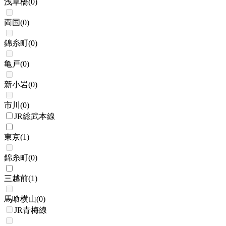
浅草橋
(
0
)
両国
(
0
)
錦糸町
(
0
)
亀戸
(
0
)
新小岩
(
0
)
市川
(
0
)
JR総武本線
東京
(
1
)
錦糸町
(
0
)
三越前
(
1
)
馬喰横山
(
0
)
JR青梅線