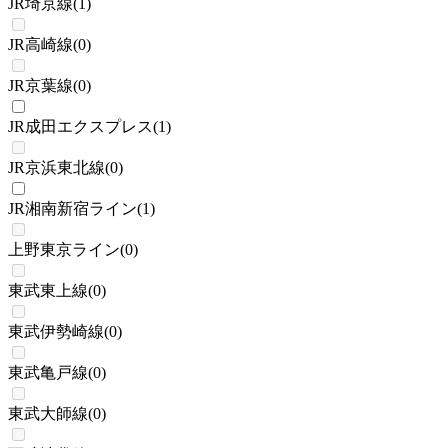
JR埼京線
(
1
)
JR高崎線
(
0
)
JR京葉線
(
0
)
JR成田エクスプレス
(
1
)
JR京浜東北線
(
0
)
JR湘南新宿ライン
(
1
)
上野東京ライン
(
0
)
東武東上線
(
0
)
東武伊勢崎線
(
0
)
東武亀戸線
(
0
)
東武大師線
(
0
)