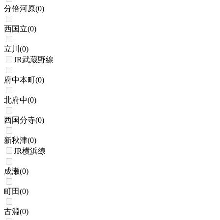
分倍河原
(
0
)
西国立
(
0
)
立川
(
0
)
JR武蔵野線
府中本町
(
0
)
北府中
(
0
)
西国分寺
(
0
)
新秋津
(
0
)
JR横浜線
成瀬
(
0
)
町田
(
0
)
古淵
(
0
)