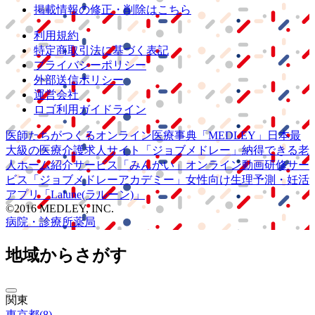
掲載情報の修正・削除はこちら
利用規約
特定商取引法に基づく表記
プライバシーポリシー
外部送信ポリシー
運営会社
ロゴ利用ガイドライン
医師たちがつくる
オンライン医療事典
「MEDLEY」
日本最
大級の
医療介護求人サイト
「ジョブメドレー」
納得できる
老
人ホーム紹介サービス
「みんかい」
オンライン
動画研修サー
ビス
「ジョブメドレー
アカデミー」
女性向け
生理予測・妊活
アプリ
「Lalune(ラルーン)」
©2016 MEDLEY, INC.
病院・診療所
薬局
地域からさがす
関東
東京都
(
8
)