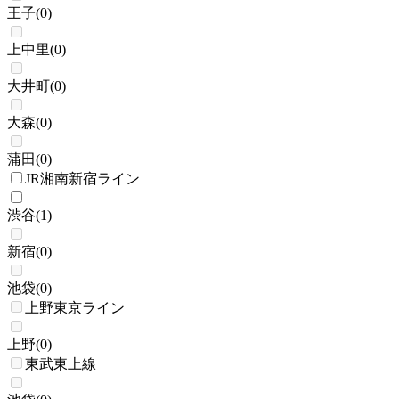
王子
(
0
)
上中里
(
0
)
大井町
(
0
)
大森
(
0
)
蒲田
(
0
)
JR湘南新宿ライン
渋谷
(
1
)
新宿
(
0
)
池袋
(
0
)
上野東京ライン
上野
(
0
)
東武東上線