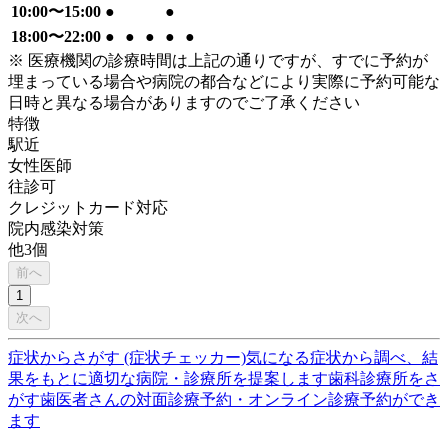
10:00〜15:00
●
●
18:00〜22:00
●
●
●
●
●
※ 医療機関の診療時間は上記の通りですが、すでに予約が
埋まっている場合や病院の都合などにより実際に予約可能な
日時と異なる場合がありますのでご了承ください
特徴
駅近
女性医師
往診可
クレジットカード対応
院内感染対策
他
3
個
前へ
1
次へ
症状からさがす (症状チェッカー)
気になる症状から調べ、結
果をもとに適切な病院・診療所を提案します
歯科診療所をさ
がす
歯医者さんの対面診療予約・オンライン診療予約ができ
ます