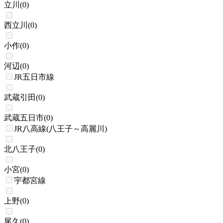
立川
(
0
)
西立川
(
0
)
小作
(
0
)
河辺
(
0
)
JR五日市線
武蔵引田
(
0
)
武蔵五日市
(
0
)
JR八高線(八王子～高麗川)
北八王子
(
0
)
小宮
(
0
)
宇都宮線
上野
(
0
)
尾久
(
0
)