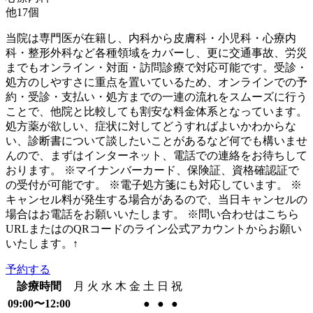
他
17
個
当院は専門医が在籍し、内科から皮膚科・小児科・心療内
科・整形外科など各種領域をカバーし、更に交通事故、労災
までもオンライン・対面・訪問診療で対応可能です。受診・
処方のしやすさに重点を置いているため、オンラインでの予
約・受診・支払い・処方までの一連の流れをスムーズに行う
ことで、他院と比較しても割安な料金体系となっています。
処方薬が欲しい、症状に対してどうすればよいかわからな
い、診断書について談したいことがあるなど何でも構いませ
んので、まずはインターネット、電話での連絡をお待ちして
おります。 ※マイナンバーカード、保険証、資格確認証で
の受付が可能です。 ※電子処方箋にも対応しています。 ※
キャンセル料が発生する場合があるので、当日キャンセルの
場合はお電話をお願いいたします。 ※問い合わせはこちら
URLまたはのQRコードのライン公式アカウントからお願い
いたします。↑
予約する
診療時間
月
火
水
木
金
土
日
祝
09:00〜12:00
●
●
●