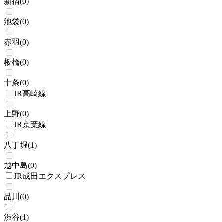
新宿
(
0
)
池袋
(
0
)
赤羽
(
0
)
板橋
(
0
)
十条
(
0
)
JR高崎線
上野
(
0
)
JR京葉線
八丁堀
(
1
)
越中島
(
0
)
JR成田エクスプレス
品川
(
0
)
渋谷
(
1
)