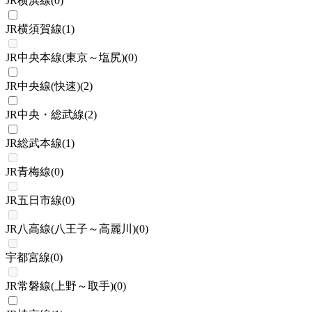
JR横浜線
(
0
)
JR横須賀線
(
1
)
JR中央本線(東京～塩尻)
(
0
)
JR中央線(快速)
(
2
)
JR中央・総武線
(
2
)
JR総武本線
(
1
)
JR青梅線
(
0
)
JR五日市線
(
0
)
JR八高線(八王子～高麗川)
(
0
)
宇都宮線
(
0
)
JR常磐線(上野～取手)
(
0
)