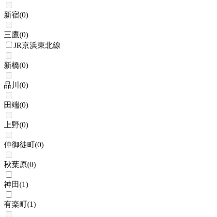
新宿
(
0
)
三鷹
(
0
)
JR京浜東北線
新橋
(
0
)
品川
(
0
)
田端
(
0
)
上野
(
0
)
仲御徒町
(
0
)
秋葉原
(
0
)
神田
(
1
)
有楽町
(
1
)