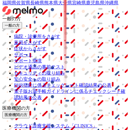
福岡県
佐賀県
長崎県
熊本県
大分県
宮崎県
鹿児島県
沖縄県
一般の方
一般の方
病院・診療所をさがす
薬局をさがす
症状からさがす
サポート
サポート環境
ビデオ通話の事前テスト
セキュリティの取り組み
安心安全への取り組み
PHR指針に係るチェックシート確認結果の公表
電子版お薬手帳ガイドラインに係るチェックシート確
認結果の公表
医療機関の方
医療機関の方
クラウド診療
支援システム
「CLINICS」