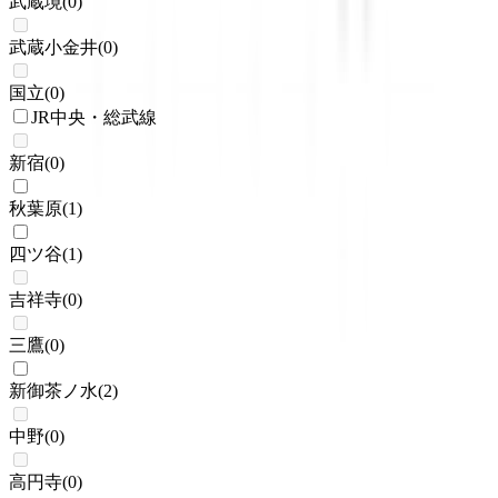
武蔵境
(
0
)
武蔵小金井
(
0
)
国立
(
0
)
JR中央・総武線
新宿
(
0
)
秋葉原
(
1
)
四ツ谷
(
1
)
吉祥寺
(
0
)
三鷹
(
0
)
新御茶ノ水
(
2
)
中野
(
0
)
高円寺
(
0
)