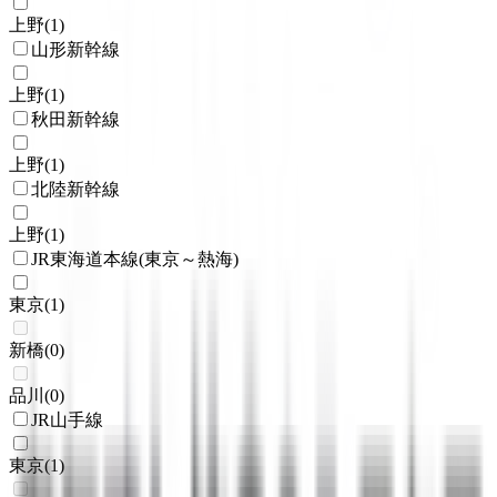
上野
(
1
)
山形新幹線
上野
(
1
)
秋田新幹線
上野
(
1
)
北陸新幹線
上野
(
1
)
JR東海道本線(東京～熱海)
東京
(
1
)
新橋
(
0
)
品川
(
0
)
JR山手線
東京
(
1
)