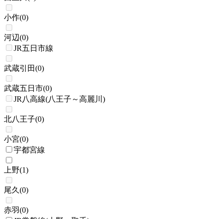
小作
(
0
)
河辺
(
0
)
JR五日市線
武蔵引田
(
0
)
武蔵五日市
(
0
)
JR八高線(八王子～高麗川)
北八王子
(
0
)
小宮
(
0
)
宇都宮線
上野
(
1
)
尾久
(
0
)
赤羽
(
0
)