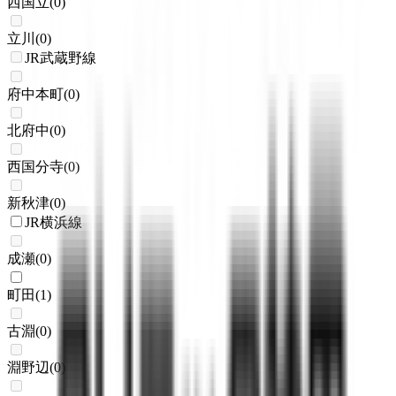
西国立
(
0
)
立川
(
0
)
JR武蔵野線
府中本町
(
0
)
北府中
(
0
)
西国分寺
(
0
)
新秋津
(
0
)
JR横浜線
成瀬
(
0
)
町田
(
1
)
古淵
(
0
)
淵野辺
(
0
)