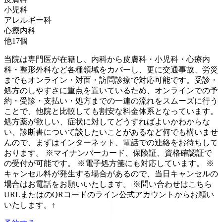
小児科
アレルギー科
心療内科
他
17
個
当院は専門医が在籍し、内科から皮膚科・小児科・心療内
科・整形外科など各種領域をカバーし、更に交通事故、労災
までもオンライン・対面・訪問診療で対応可能です。受診・
処方のしやすさに重点を置いているため、オンラインでの予
約・受診・支払い・処方までの一連の流れをスムーズに行う
ことで、他院と比較しても割安な料金体系となっています。
処方薬が欲しい、症状に対してどうすればよいかわからな
い、診断書について談したいことがあるなど何でも構いませ
んので、まずはインターネット、電話での連絡をお待ちして
おります。 ※マイナンバーカード、保険証、資格確認証で
の受付が可能です。 ※電子処方箋にも対応しています。 ※
キャンセル料が発生する場合があるので、当日キャンセルの
場合はお電話をお願いいたします。 ※問い合わせはこちら
URLまたはのQRコードのライン公式アカウントからお願い
いたします。↑