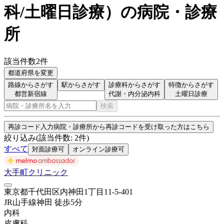
科/土曜日診療
）
の病院・診療
所
該当件数
2
件
都道府県を変更
路線からさがす
駅からさがす
診療科からさがす
特徴からさがす
都営新宿線
代謝・内分泌内科
土曜日診療
検索
再診コード入力
病院・診療所から再診コードを受け取った方はこちら
絞り込み
(該当件数:
2
件)
すべて
対面診療可
オンライン診療可
大手町クリニック
東京都千代田区内神田1丁目11-5-401
JR山手線
神田
徒歩
5
分
内科
皮膚科