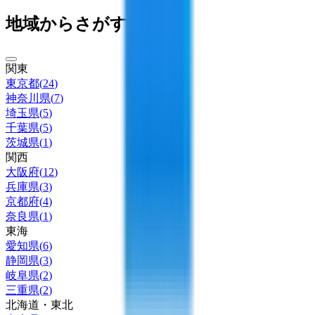
地域からさがす
関東
東京都
(
24
)
神奈川県
(
7
)
埼玉県
(
5
)
千葉県
(
5
)
茨城県
(
1
)
関西
大阪府
(
12
)
兵庫県
(
3
)
京都府
(
4
)
奈良県
(
1
)
東海
愛知県
(
6
)
静岡県
(
3
)
岐阜県
(
2
)
三重県
(
2
)
北海道・東北