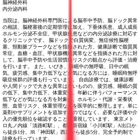
脳神経外科
内分泌内科
当院は、脳神経外科専門医による脳卒中予防、脳ドック異常
の相談、脳梗塞後の定期管理に加え、下垂体疾患、成人成長
ホルモン分泌不全症、甲状腺疾患などの内分泌診療に対応す
るクリニックです。 脳ドックで白質病変、無症候性脳梗
塞、頸動脈プラークなどを指摘された方、健康診断で脂質異
常症、血糖・血圧、甲状腺機能異常などを指摘された方に対
して、脳卒中予防や生活習慣病リスクの観点から評価・治療
を行います。 また、いびき、睡眠中の無呼吸、日中の眠
気、疲労感、集中力低下などが気になる方には、睡眠時無呼
吸症候群の評価も行っています。 自由診療では、健康診断
や人間ドックで大きな異常はないものの、疲労感、睡眠の質
の低下、集中力低下、体重変化、年齢に伴うパフォーマンス
低下などが気になる方を対象に、ホルモン・代謝・栄養状
態、血管リスク、体重管理などを医学的に整理します。単に
薬剤やサプリメントを追加するのではなく、必要な評価や介
入の優先順位を確認することを重視しています。 東京メト
ロ丸ノ内線「淡路町駅」、都営新宿線「小川町駅」A出口か
ら徒歩1分、JR「神田駅」西口から徒歩5分、完全予約制で
診療を行っています。