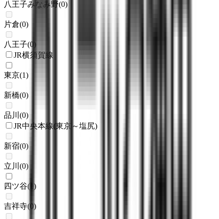
八王子みなみ野
(
0
)
片倉
(
0
)
八王子
(
0
)
JR横須賀線
東京
(
1
)
新橋
(
0
)
品川
(
0
)
JR中央本線(東京～塩尻)
新宿
(
0
)
立川
(
0
)
四ツ谷
(
1
)
吉祥寺
(
0
)