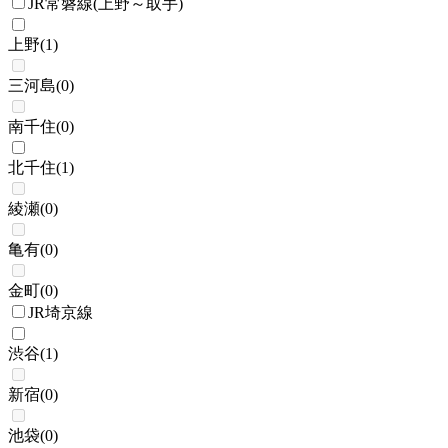
JR常磐線(上野～取手)
上野
(
1
)
三河島
(
0
)
南千住
(
0
)
北千住
(
1
)
綾瀬
(
0
)
亀有
(
0
)
金町
(
0
)
JR埼京線
渋谷
(
1
)
新宿
(
0
)
池袋
(
0
)