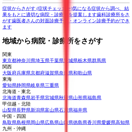
症状からさがす (症状チェッカー)
気になる症状から調べ、結
果をもとに適切な病院・診療所を提案します
歯科診療所をさ
がす
歯医者さんの対面診療予約・オンライン診療予約ができ
ます
地域から病院・診療所をさがす
関東
東京都
神奈川県
埼玉県
千葉県
茨城県
栃木県
群馬県
関西
大阪府
兵庫県
京都府
滋賀県
奈良県
和歌山県
東海
愛知県
静岡県
岐阜県
三重県
北海道・東北
北海道
青森県
岩手県
宮城県
秋田県
山形県
福島県
甲信越・北陸
山梨県
長野県
新潟県
富山県
石川県
福井県
中国・四国
鳥取県
島根県
岡山県
広島県
山口県
徳島県
香川県
愛媛県
高知県
九州・沖縄