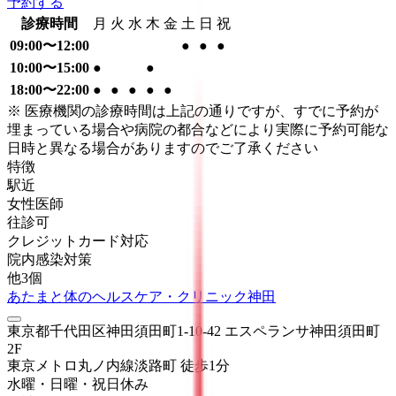
予約する
診療時間
月
火
水
木
金
土
日
祝
09:00〜12:00
●
●
●
10:00〜15:00
●
●
18:00〜22:00
●
●
●
●
●
※ 医療機関の診療時間は上記の通りですが、すでに予約が
埋まっている場合や病院の都合などにより実際に予約可能な
日時と異なる場合がありますのでご了承ください
特徴
駅近
女性医師
往診可
クレジットカード対応
院内感染対策
他
3
個
あたまと体のヘルスケア・クリニック神田
東京都千代田区神田須田町1-10-42 エスペランサ神田須田町
2F
東京メトロ丸ノ内線
淡路町
徒歩
1
分
水曜・日曜・祝日
休み