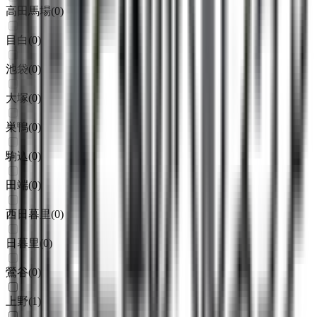
高田馬場
(
0
)
目白
(
0
)
池袋
(
0
)
大塚
(
0
)
巣鴨
(
0
)
駒込
(
0
)
田端
(
0
)
西日暮里
(
0
)
日暮里
(
0
)
鶯谷
(
0
)
上野
(
1
)