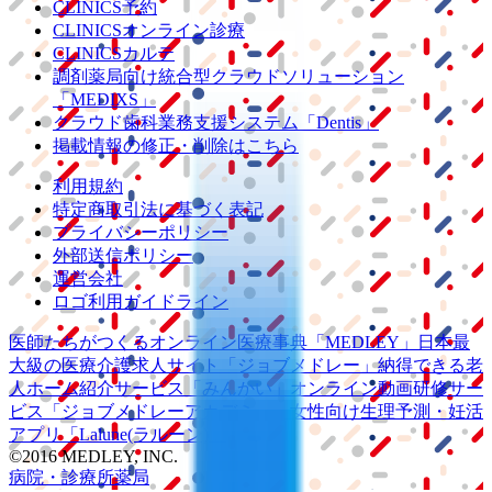
CLINICS予約
CLINICSオンライン診療
CLINICSカルテ
調剤薬局向け統合型クラウドソリューション
「MEDIXS」
クラウド歯科業務
支援システム
「Dentis」
掲載情報の修正・削除はこちら
利用規約
特定商取引法に基づく表記
プライバシーポリシー
外部送信ポリシー
運営会社
ロゴ利用ガイドライン
医師たちがつくる
オンライン医療事典
「MEDLEY」
日本最
大級の
医療介護求人サイト
「ジョブメドレー」
納得できる
老
人ホーム紹介サービス
「みんかい」
オンライン
動画研修サー
ビス
「ジョブメドレー
アカデミー」
女性向け
生理予測・妊活
アプリ
「Lalune(ラルーン)」
©2016 MEDLEY, INC.
病院・診療所
薬局