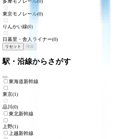
多摩モノレール
(
0
)
東京モノレール
(
0
)
りんかい線
(
0
)
日暮里・舎人ライナー
(
0
)
リセット
検索
駅・沿線からさがす
東海道新幹線
東京
(
1
)
品川
(
0
)
東北新幹線
上野
(
1
)
上越新幹線