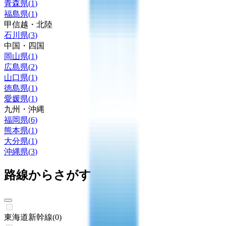
青森県
(
1
)
福島県
(
1
)
甲信越・北陸
石川県
(
3
)
中国・四国
岡山県
(
1
)
広島県
(
2
)
山口県
(
1
)
徳島県
(
1
)
愛媛県
(
1
)
九州・沖縄
福岡県
(
6
)
熊本県
(
1
)
大分県
(
1
)
沖縄県
(
3
)
路線からさがす
東海道新幹線
(
0
)