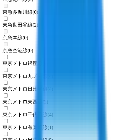
東急多摩川線
(
0
)
東急世田谷線
(
2
)
京急本線
(
0
)
京急空港線
(
0
)
東京メトロ銀座線
(
4
)
東京メトロ丸ノ内線
(
4
)
東京メトロ日比谷線
(
4
)
東京メトロ東西線
(
2
)
東京メトロ千代田線
(
4
)
東京メトロ有楽町線
(
1
)