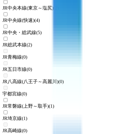
JR中央本線(東京～塩尻)
(
2
)
JR中央線(快速)
(
4
)
JR中央・総武線
(
5
)
JR総武本線
(
2
)
JR青梅線
(
0
)
JR五日市線
(
0
)
JR八高線(八王子～高麗川)
(
0
)
宇都宮線
(
0
)
JR常磐線(上野～取手)
(
1
)
JR埼京線
(
1
)
JR高崎線
(
0
)