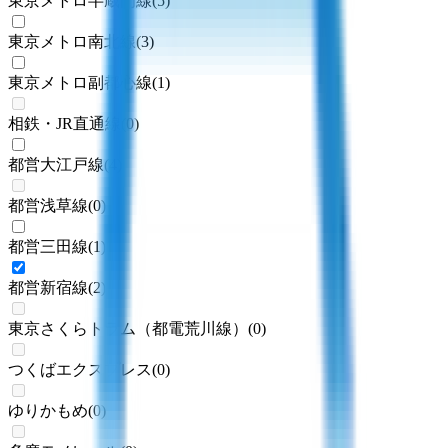
東京メトロ半蔵門線
(
5
)
東京メトロ南北線
(
3
)
東京メトロ副都心線
(
1
)
相鉄・JR直通線
(
0
)
都営大江戸線
(
4
)
都営浅草線
(
0
)
都営三田線
(
1
)
都営新宿線
(
2
)
東京さくらトラム（都電荒川線）
(
0
)
つくばエクスプレス
(
0
)
ゆりかもめ
(
0
)