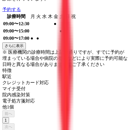
予約する
診療時間
月
火
水
木
金
土
日
祝
09:00〜12:30
●
09:00〜15:00
●
09:00〜17:00
●
●
さらに表示
※ 医療機関の診療時間は上記の通りですが、すでに予約が
埋まっている場合や病院の都合などにより実際に予約可能な
日時と異なる場合がありますのでご了承ください
特徴
駅近
クレジットカード対応
マイナ受付
院内感染対策
電子処方箋対応
他
1
個
前へ
1
次へ