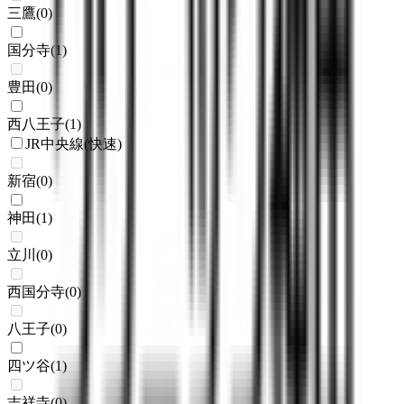
三鷹
(
0
)
国分寺
(
1
)
豊田
(
0
)
西八王子
(
1
)
JR中央線(快速)
新宿
(
0
)
神田
(
1
)
立川
(
0
)
西国分寺
(
0
)
八王子
(
0
)
四ツ谷
(
1
)
吉祥寺
(
0
)