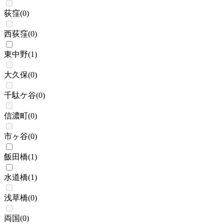
荻窪
(
0
)
西荻窪
(
0
)
東中野
(
1
)
大久保
(
0
)
千駄ケ谷
(
0
)
信濃町
(
0
)
市ヶ谷
(
0
)
飯田橋
(
1
)
水道橋
(
1
)
浅草橋
(
0
)
両国
(
0
)