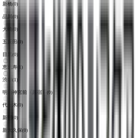
新橋
(
0
)
品川
(
0
)
大崎
(
0
)
五反田
(
0
)
目黒
(
0
)
恵比寿
(
1
)
渋谷
(
1
)
明治神宮前〈原宿〉
(
0
)
代々木
(
0
)
新宿
(
0
)
新大久保
(
0
)