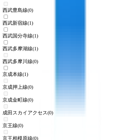
西武豊島線
(
0
)
西武新宿線
(
1
)
西武国分寺線
(
1
)
西武多摩湖線
(
1
)
西武多摩川線
(
0
)
京成本線
(
1
)
京成押上線
(
0
)
京成金町線
(
0
)
成田スカイアクセス
(
0
)
京王線
(
0
)
京王相模原線
(
0
)