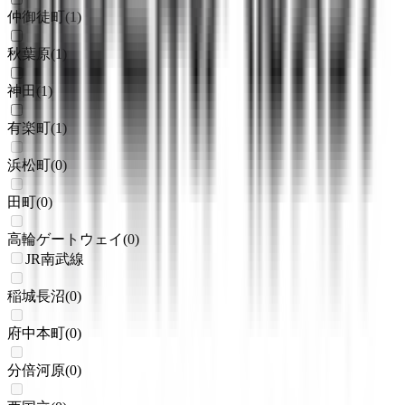
仲御徒町
(
1
)
秋葉原
(
1
)
神田
(
1
)
有楽町
(
1
)
浜松町
(
0
)
田町
(
0
)
高輪ゲートウェイ
(
0
)
JR南武線
稲城長沼
(
0
)
府中本町
(
0
)
分倍河原
(
0
)