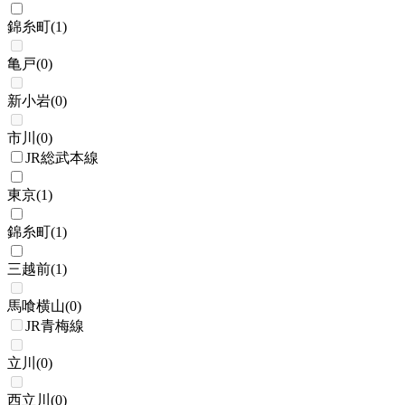
錦糸町
(
1
)
亀戸
(
0
)
新小岩
(
0
)
市川
(
0
)
JR総武本線
東京
(
1
)
錦糸町
(
1
)
三越前
(
1
)
馬喰横山
(
0
)
JR青梅線
立川
(
0
)
西立川
(
0
)