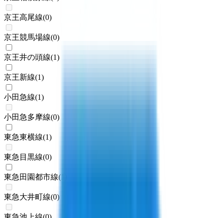
京王高尾線
(
0
)
京王競馬場線
(
0
)
京王井の頭線
(
1
)
京王新線
(
1
)
小田急線
(
1
)
小田急多摩線
(
0
)
東急東横線
(
1
)
東急目黒線
(
0
)
東急田園都市線
(
1
)
東急大井町線
(
0
)
東急池上線
(
0
)