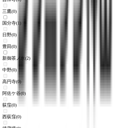
三鷹
(
0
)
国分寺
(
1
)
日野
(
0
)
豊田
(
0
)
新御茶ノ水
(
2
)
中野
(
0
)
高円寺
(
0
)
阿佐ケ谷
(
0
)
荻窪
(
0
)
西荻窪
(
0
)