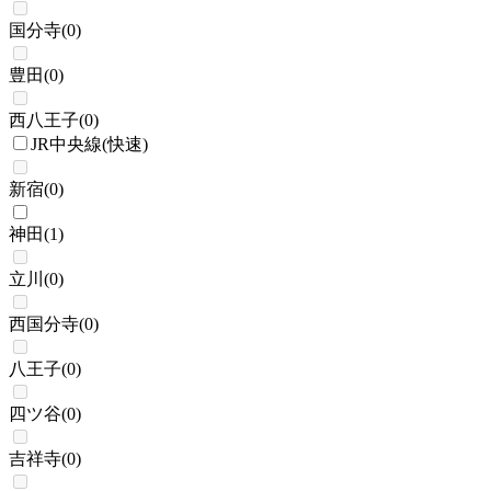
国分寺
(
0
)
豊田
(
0
)
西八王子
(
0
)
JR中央線(快速)
新宿
(
0
)
神田
(
1
)
立川
(
0
)
西国分寺
(
0
)
八王子
(
0
)
四ツ谷
(
0
)
吉祥寺
(
0
)