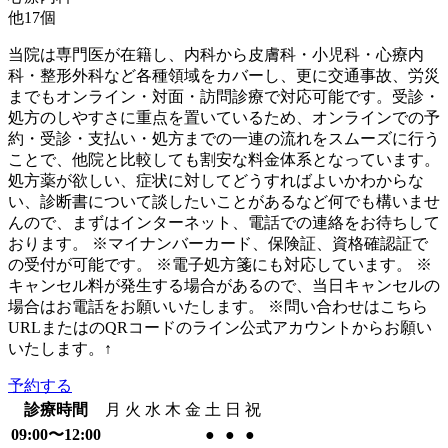
他
17
個
当院は専門医が在籍し、内科から皮膚科・小児科・心療内
科・整形外科など各種領域をカバーし、更に交通事故、労災
までもオンライン・対面・訪問診療で対応可能です。受診・
処方のしやすさに重点を置いているため、オンラインでの予
約・受診・支払い・処方までの一連の流れをスムーズに行う
ことで、他院と比較しても割安な料金体系となっています。
処方薬が欲しい、症状に対してどうすればよいかわからな
い、診断書について談したいことがあるなど何でも構いませ
んので、まずはインターネット、電話での連絡をお待ちして
おります。 ※マイナンバーカード、保険証、資格確認証で
の受付が可能です。 ※電子処方箋にも対応しています。 ※
キャンセル料が発生する場合があるので、当日キャンセルの
場合はお電話をお願いいたします。 ※問い合わせはこちら
URLまたはのQRコードのライン公式アカウントからお願い
いたします。↑
予約する
診療時間
月
火
水
木
金
土
日
祝
09:00〜12:00
●
●
●