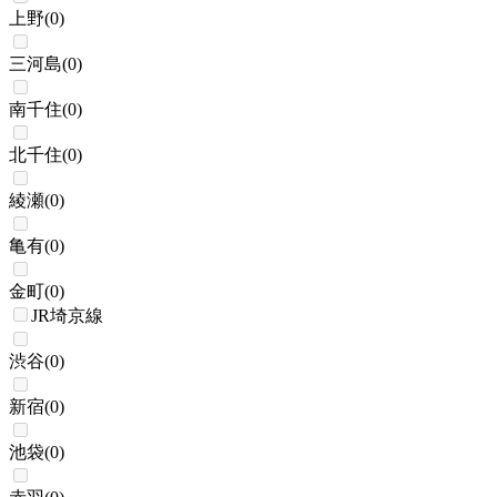
上野
(
0
)
三河島
(
0
)
南千住
(
0
)
北千住
(
0
)
綾瀬
(
0
)
亀有
(
0
)
金町
(
0
)
JR埼京線
渋谷
(
0
)
新宿
(
0
)
池袋
(
0
)