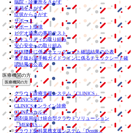
病院・診療所をさがす
薬局をさがす
症状からさがす
サポート
サポート環境
ビデオ通話の事前テスト
セキュリティの取り組み
安心安全への取り組み
PHR指針に係るチェックシート確認結果の公表
電子版お薬手帳ガイドラインに係るチェックシート確
認結果の公表
医療機関の方
医療機関の方
クラウド診療
支援システム
「CLINICS」
CLINICS予約
CLINICSオンライン診療
CLINICSカルテ
調剤薬局向け統合型クラウドソリューション
「MEDIXS」
クラウド歯科業務
支援システム
「Dentis」