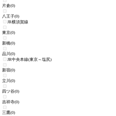
片倉
(
0
)
八王子
(
0
)
JR横須賀線
東京
(
0
)
新橋
(
0
)
品川
(
0
)
JR中央本線(東京～塩尻)
新宿
(
0
)
立川
(
0
)
四ツ谷
(
0
)
吉祥寺
(
0
)
三鷹
(
0
)