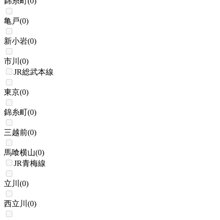
錦糸町
(
0
)
亀戸
(
0
)
新小岩
(
0
)
市川
(
0
)
JR総武本線
東京
(
0
)
錦糸町
(
0
)
三越前
(
0
)
馬喰横山
(
0
)
JR青梅線
立川
(
0
)
西立川
(
0
)