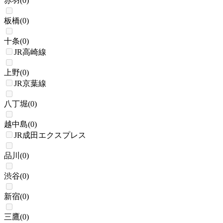
赤羽
(
0
)
板橋
(
0
)
十条
(
0
)
JR高崎線
上野
(
0
)
JR京葉線
八丁堀
(
0
)
越中島
(
0
)
JR成田エクスプレス
品川
(
0
)
渋谷
(
0
)
新宿
(
0
)
三鷹
(
0
)