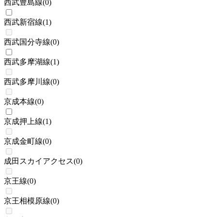
西武豊島線
(
0
)
西武新宿線
(
1
)
西武国分寺線
(
0
)
西武多摩湖線
(
1
)
西武多摩川線
(
0
)
京成本線
(
0
)
京成押上線
(
1
)
京成金町線
(
0
)
成田スカイアクセス
(
0
)
京王線
(
0
)
京王相模原線
(
0
)