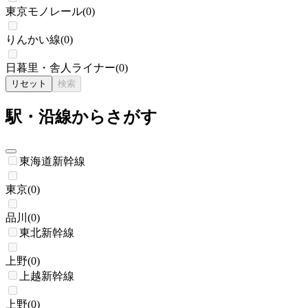
東京モノレール
(
0
)
りんかい線
(
0
)
日暮里・舎人ライナー
(
0
)
リセット
検索
駅・沿線からさがす
東海道新幹線
東京
(
0
)
品川
(
0
)
東北新幹線
上野
(
0
)
上越新幹線
上野
(
0
)