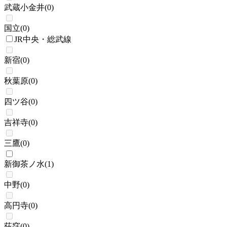
武蔵小金井
(
0
)
国立
(
0
)
JR中央・総武線
新宿
(
0
)
秋葉原
(
0
)
四ツ谷
(
0
)
吉祥寺
(
0
)
三鷹
(
0
)
新御茶ノ水
(
1
)
中野
(
0
)
高円寺
(
0
)
荻窪
(
0
)