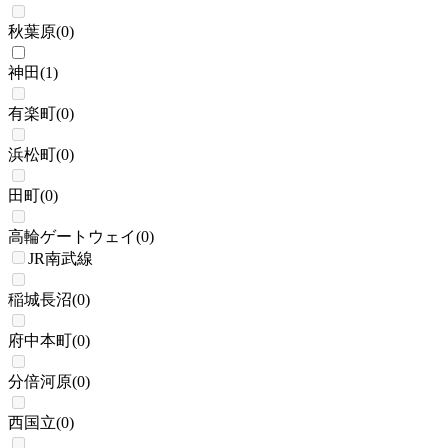
秋葉原
(
0
)
神田
(
1
)
有楽町
(
0
)
浜松町
(
0
)
田町
(
0
)
高輪ゲートウェイ
(
0
)
JR南武線
稲城長沼
(
0
)
府中本町
(
0
)
分倍河原
(
0
)
西国立
(
0
)