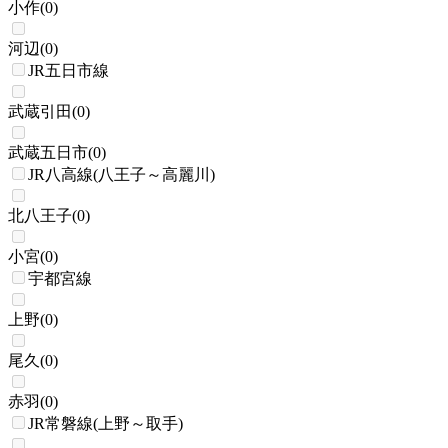
小作
(
0
)
河辺
(
0
)
JR五日市線
武蔵引田
(
0
)
武蔵五日市
(
0
)
JR八高線(八王子～高麗川)
北八王子
(
0
)
小宮
(
0
)
宇都宮線
上野
(
0
)
尾久
(
0
)
赤羽
(
0
)
JR常磐線(上野～取手)