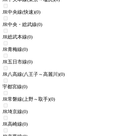
JR中央線(快速)
(
0
)
JR中央・総武線
(
0
)
JR総武本線
(
0
)
JR青梅線
(
0
)
JR五日市線
(
0
)
JR八高線(八王子～高麗川)
(
0
)
宇都宮線
(
0
)
JR常磐線(上野～取手)
(
0
)
JR埼京線
(
0
)
JR高崎線
(
0
)