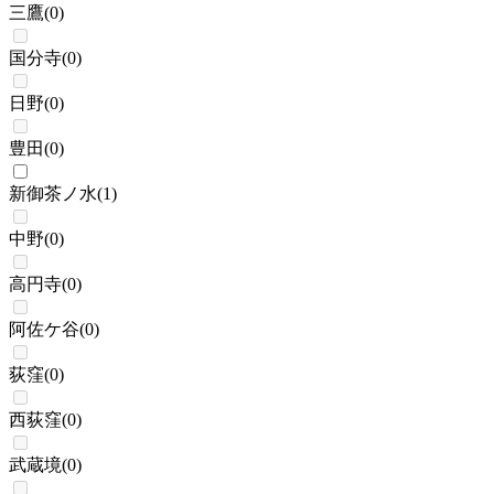
三鷹
(
0
)
国分寺
(
0
)
日野
(
0
)
豊田
(
0
)
新御茶ノ水
(
1
)
中野
(
0
)
高円寺
(
0
)
阿佐ケ谷
(
0
)
荻窪
(
0
)
西荻窪
(
0
)
武蔵境
(
0
)