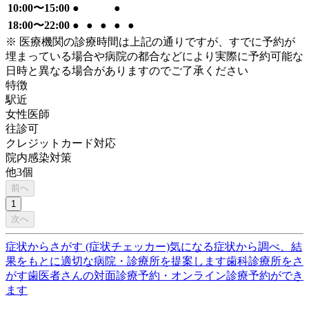
10:00〜15:00
●
●
18:00〜22:00
●
●
●
●
●
※ 医療機関の診療時間は上記の通りですが、すでに予約が
埋まっている場合や病院の都合などにより実際に予約可能な
日時と異なる場合がありますのでご了承ください
特徴
駅近
女性医師
往診可
クレジットカード対応
院内感染対策
他
3
個
前へ
1
次へ
症状からさがす (症状チェッカー)
気になる症状から調べ、結
果をもとに適切な病院・診療所を提案します
歯科診療所をさ
がす
歯医者さんの対面診療予約・オンライン診療予約ができ
ます