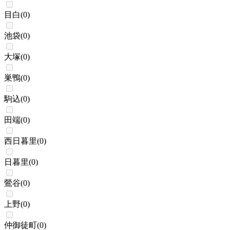
目白
(
0
)
池袋
(
0
)
大塚
(
0
)
巣鴨
(
0
)
駒込
(
0
)
田端
(
0
)
西日暮里
(
0
)
日暮里
(
0
)
鶯谷
(
0
)
上野
(
0
)
仲御徒町
(
0
)