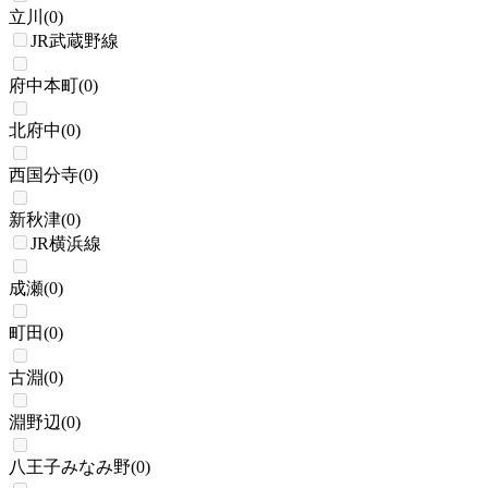
立川
(
0
)
JR武蔵野線
府中本町
(
0
)
北府中
(
0
)
西国分寺
(
0
)
新秋津
(
0
)
JR横浜線
成瀬
(
0
)
町田
(
0
)
古淵
(
0
)
淵野辺
(
0
)
八王子みなみ野
(
0
)