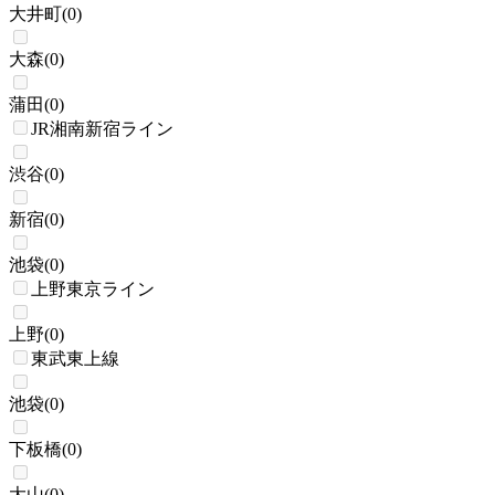
大井町
(
0
)
大森
(
0
)
蒲田
(
0
)
JR湘南新宿ライン
渋谷
(
0
)
新宿
(
0
)
池袋
(
0
)
上野東京ライン
上野
(
0
)
東武東上線
池袋
(
0
)
下板橋
(
0
)
大山
(
0
)