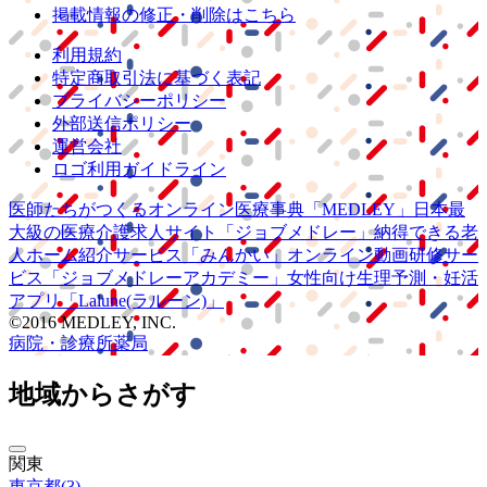
掲載情報の修正・削除はこちら
利用規約
特定商取引法に基づく表記
プライバシーポリシー
外部送信ポリシー
運営会社
ロゴ利用ガイドライン
医師たちがつくる
オンライン医療事典
「MEDLEY」
日本最
大級の
医療介護求人サイト
「ジョブメドレー」
納得できる
老
人ホーム紹介サービス
「みんかい」
オンライン
動画研修サー
ビス
「ジョブメドレー
アカデミー」
女性向け
生理予測・妊活
アプリ
「Lalune(ラルーン)」
©2016 MEDLEY, INC.
病院・診療所
薬局
地域からさがす
関東
東京都
(
3
)