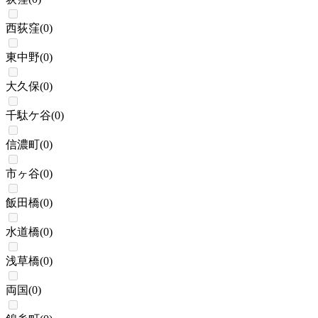
西荻窪
(
0
)
東中野
(
0
)
大久保
(
0
)
千駄ケ谷
(
0
)
信濃町
(
0
)
市ヶ谷
(
0
)
飯田橋
(
0
)
水道橋
(
0
)
浅草橋
(
0
)
両国
(
0
)