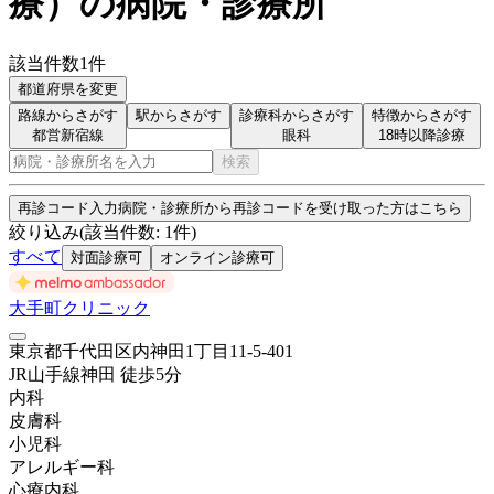
療
）
の病院・診療所
該当件数
1
件
都道府県を変更
路線からさがす
駅からさがす
診療科からさがす
特徴からさがす
都営新宿線
眼科
18時以降診療
検索
再診コード入力
病院・診療所から再診コードを受け取った方はこちら
絞り込み
(該当件数:
1
件)
すべて
対面診療可
オンライン診療可
大手町クリニック
東京都千代田区内神田1丁目11-5-401
JR山手線
神田
徒歩
5
分
内科
皮膚科
小児科
アレルギー科
心療内科