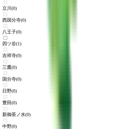
立川
(
0
)
西国分寺
(
0
)
八王子
(
0
)
四ツ谷
(
1
)
吉祥寺
(
0
)
三鷹
(
0
)
国分寺
(
0
)
日野
(
0
)
豊田
(
0
)
新御茶ノ水
(
0
)
中野
(
0
)