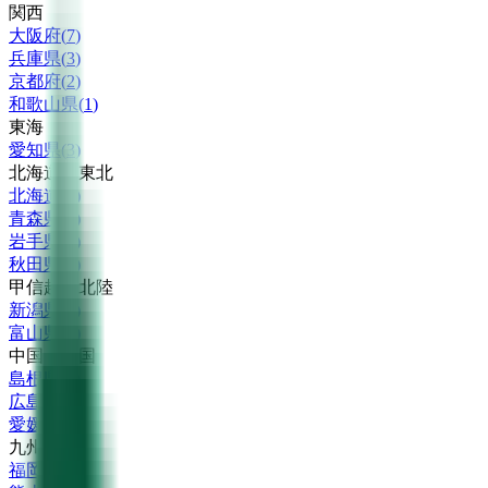
関西
大阪府
(
7
)
兵庫県
(
3
)
京都府
(
2
)
和歌山県
(
1
)
東海
愛知県
(
3
)
北海道・東北
北海道
(
1
)
青森県
(
2
)
岩手県
(
2
)
秋田県
(
1
)
甲信越・北陸
新潟県
(
2
)
富山県
(
1
)
中国・四国
島根県
(
1
)
広島県
(
1
)
愛媛県
(
1
)
九州・沖縄
福岡県
(
2
)