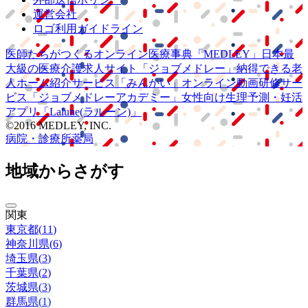
運営会社
ロゴ利用ガイドライン
医師たちがつくる
オンライン医療事典
「MEDLEY」
日本最
大級の
医療介護求人サイト
「ジョブメドレー」
納得できる
老
人ホーム紹介サービス
「みんかい」
オンライン
動画研修サー
ビス
「ジョブメドレー
アカデミー」
女性向け
生理予測・妊活
アプリ
「Lalune(ラルーン)」
©2016 MEDLEY, INC.
病院・診療所
薬局
地域からさがす
関東
東京都
(
11
)
神奈川県
(
6
)
埼玉県
(
3
)
千葉県
(
2
)
茨城県
(
3
)
群馬県
(
1
)