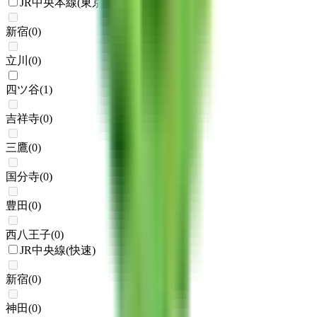
JR中央本線(東京～塩尻)
新宿
(
0
)
立川
(
0
)
四ツ谷
(
1
)
吉祥寺
(
0
)
三鷹
(
0
)
国分寺
(
0
)
豊田
(
0
)
西八王子
(
0
)
JR中央線(快速)
新宿
(
0
)
神田
(
0
)