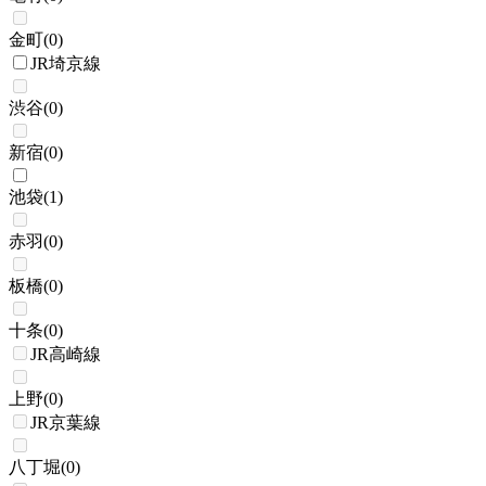
金町
(
0
)
JR埼京線
渋谷
(
0
)
新宿
(
0
)
池袋
(
1
)
赤羽
(
0
)
板橋
(
0
)
十条
(
0
)
JR高崎線
上野
(
0
)
JR京葉線
八丁堀
(
0
)