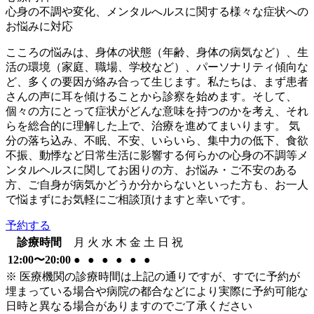
心身の不調や変化、メンタルへルスに関する様々な症状への
お悩みに対応
こころの悩みは、身体の状態（年齢、身体の病気など）、生
活の環境（家庭、職場、学校など）、パーソナリティ傾向な
ど、多くの要因が絡み合って生じます。私たちは、まず患者
さんの声に耳を傾けることから診察を始めます。そして、
個々の方にとって症状がどんな意味を持つのかを考え、それ
らを総合的に理解した上で、治療を進めてまいります。 気
分の落ち込み、不眠、不安、いらいら、集中力の低下、食欲
不振、動悸など日常生活に影響する何らかの心身の不調等メ
ンタルヘルスに関してお困りの方、お悩み・ご不安のある
方、ご自身が病気かどうか分からないといった方も、お一人
で悩まずにお気軽にご相談頂けますと幸いです。
予約する
診療時間
月
火
水
木
金
土
日
祝
12:00〜20:00
●
●
●
●
●
●
※ 医療機関の診療時間は上記の通りですが、すでに予約が
埋まっている場合や病院の都合などにより実際に予約可能な
日時と異なる場合がありますのでご了承ください