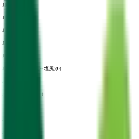
JR山手線
(
4
)
JR南武線
(
0
)
JR武蔵野線
(
0
)
JR横浜線
(
0
)
JR横須賀線
(
0
)
JR中央本線(東京～塩尻)
(
0
)
JR中央線(快速)
(
1
)
JR中央・総武線
(
2
)
JR総武本線
(
0
)
JR青梅線
(
0
)
JR五日市線
(
0
)