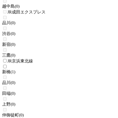
越中島
(
0
)
JR成田エクスプレス
品川
(
0
)
渋谷
(
0
)
新宿
(
0
)
三鷹
(
0
)
JR京浜東北線
新橋
(
1
)
品川
(
0
)
田端
(
0
)
上野
(
0
)
仲御徒町
(
0
)