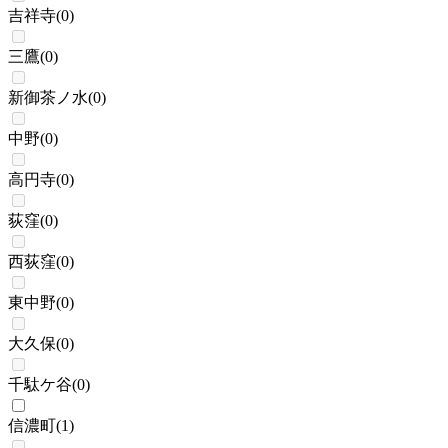
吉祥寺
(
0
)
三鷹
(
0
)
新御茶ノ水
(
0
)
中野
(
0
)
高円寺
(
0
)
荻窪
(
0
)
西荻窪
(
0
)
東中野
(
0
)
大久保
(
0
)
千駄ケ谷
(
0
)
信濃町
(
1
)