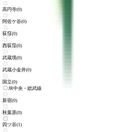
高円寺
(
0
)
阿佐ケ谷
(
0
)
荻窪
(
0
)
西荻窪
(
0
)
武蔵境
(
0
)
武蔵小金井
(
0
)
国立
(
0
)
JR中央・総武線
新宿
(
0
)
秋葉原
(
0
)
四ツ谷
(
1
)