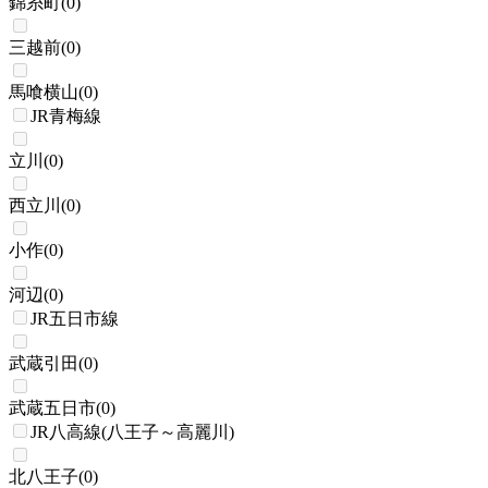
錦糸町
(
0
)
三越前
(
0
)
馬喰横山
(
0
)
JR青梅線
立川
(
0
)
西立川
(
0
)
小作
(
0
)
河辺
(
0
)
JR五日市線
武蔵引田
(
0
)
武蔵五日市
(
0
)
JR八高線(八王子～高麗川)
北八王子
(
0
)