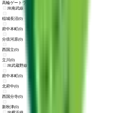
高輪ゲートウェイ
(
0
)
JR南武線
稲城長沼
(
0
)
府中本町
(
0
)
分倍河原
(
0
)
西国立
(
0
)
立川
(
0
)
JR武蔵野線
府中本町
(
0
)
北府中
(
0
)
西国分寺
(
0
)
新秋津
(
0
)
JR横浜線