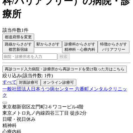
科/バリアフリー
）
の病院・診
療所
該当件数
1
件
都道府県を変更
路線からさがす
駅からさがす
診療科からさがす
特徴からさがす
都営新宿線
精神科・心療内科
バリアフリー
検索
再診コード入力
病院・診療所から再診コードを受け取った方はこちら
絞り込み
(該当件数:
1
件)
すべて
対面診療可
オンライン診療可
一般社団法人日本うつ病センター 六番町メンタルクリニッ
ク
東京都新宿区左門町2-6 ワコービル4階
東京メトロ丸ノ内線
四谷三丁目
徒歩
2
分
日曜・祝日
休み
精神科
心療内科