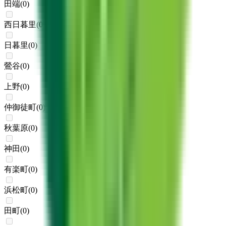
田端
(
0
)
西日暮里
(
0
)
日暮里
(
0
)
鶯谷
(
0
)
上野
(
0
)
仲御徒町
(
0
)
秋葉原
(
0
)
神田
(
0
)
有楽町
(
0
)
浜松町
(
0
)
田町
(
0
)