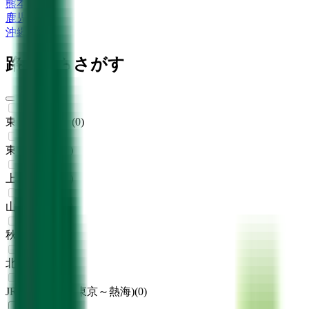
熊本県
(
1
)
鹿児島県
(
1
)
沖縄県
(
1
)
路線からさがす
東海道新幹線
(
0
)
東北新幹線
(
0
)
上越新幹線
(
0
)
山形新幹線
(
0
)
秋田新幹線
(
0
)
北陸新幹線
(
0
)
JR東海道本線(東京～熱海)
(
0
)