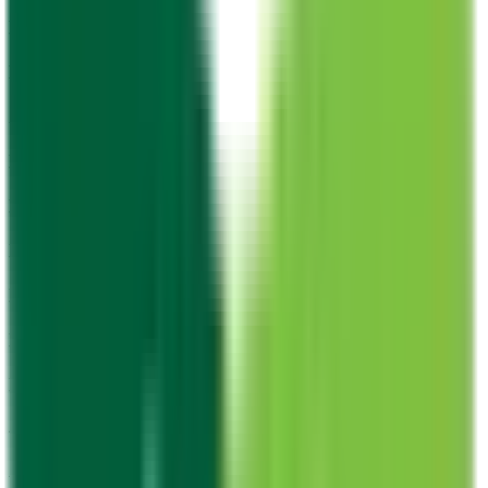
京成押上線
(
0
)
京成金町線
(
0
)
成田スカイアクセス
(
0
)
京王線
(
0
)
京王相模原線
(
0
)
京王高尾線
(
0
)
京王競馬場線
(
0
)
京王井の頭線
(
0
)
京王新線
(
0
)
小田急線
(
1
)
小田急多摩線
(
0
)