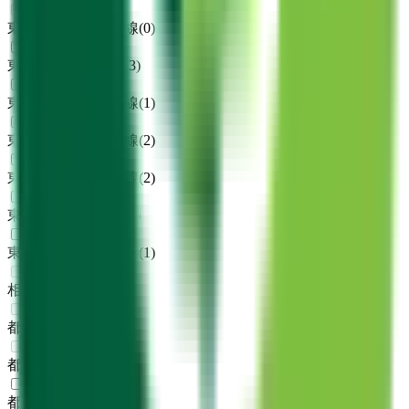
東京メトロ日比谷線
(
0
)
東京メトロ東西線
(
3
)
東京メトロ千代田線
(
1
)
東京メトロ有楽町線
(
2
)
東京メトロ半蔵門線
(
2
)
東京メトロ南北線
(
1
)
東京メトロ副都心線
(
1
)
相鉄・JR直通線
(
0
)
都営大江戸線
(
0
)
都営浅草線
(
0
)
都営三田線
(
1
)