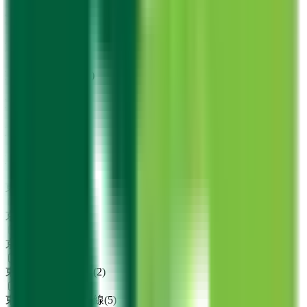
東急東横線
(
0
)
東急目黒線
(
0
)
東急田園都市線
(
0
)
東急大井町線
(
0
)
東急池上線
(
0
)
東急多摩川線
(
0
)
東急世田谷線
(
0
)
京急本線
(
0
)
京急空港線
(
0
)
東京メトロ銀座線
(
2
)
東京メトロ丸ノ内線
(
5
)