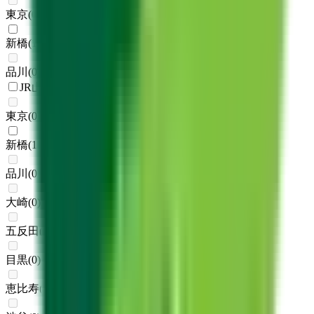
東京
(
0
)
新橋
(
1
)
品川
(
0
)
JR山手線
東京
(
0
)
新橋
(
1
)
品川
(
0
)
大崎
(
0
)
五反田
(
0
)
目黒
(
0
)
恵比寿
(
0
)