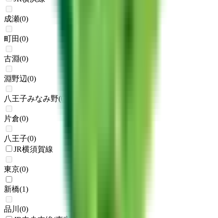
成瀬
(
0
)
町田
(
0
)
古淵
(
0
)
淵野辺
(
0
)
八王子みなみ野
(
0
)
片倉
(
0
)
八王子
(
0
)
JR横須賀線
東京
(
0
)
新橋
(
1
)
品川
(
0
)