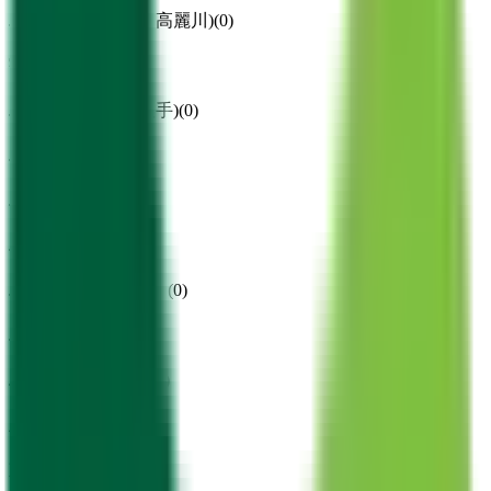
JR八高線(八王子～高麗川)
(
0
)
宇都宮線
(
0
)
JR常磐線(上野～取手)
(
0
)
JR埼京線
(
0
)
JR高崎線
(
0
)
JR京葉線
(
0
)
JR成田エクスプレス
(
0
)
JR京浜東北線
(
0
)
JR湘南新宿ライン
(
0
)
上野東京ライン
(
0
)
東武東上線
(
1
)