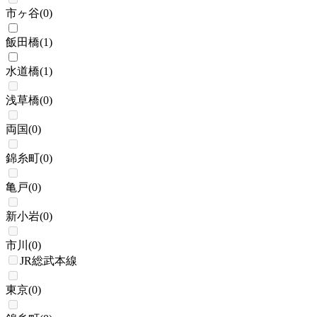
市ヶ谷
(
0
)
飯田橋
(
1
)
水道橋
(
1
)
浅草橋
(
0
)
両国
(
0
)
錦糸町
(
0
)
亀戸
(
0
)
新小岩
(
0
)
市川
(
0
)
JR総武本線
東京
(
0
)