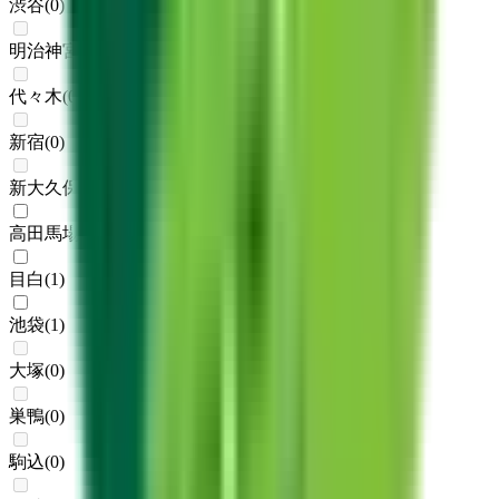
渋谷
(
0
)
明治神宮前〈原宿〉
(
0
)
代々木
(
0
)
新宿
(
0
)
新大久保
(
0
)
高田馬場
(
1
)
目白
(
1
)
池袋
(
1
)
大塚
(
0
)
巣鴨
(
0
)
駒込
(
0
)