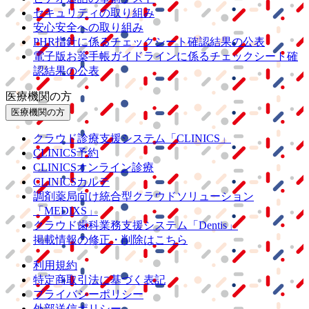
セキュリティの取り組み
安心安全への取り組み
PHR指針に係るチェックシート確認結果の公表
電子版お薬手帳ガイドラインに係るチェックシート確
認結果の公表
医療機関の方
医療機関の方
クラウド診療
支援システム
「CLINICS」
CLINICS予約
CLINICSオンライン診療
CLINICSカルテ
調剤薬局向け統合型クラウドソリューション
「MEDIXS」
クラウド歯科業務
支援システム
「Dentis」
掲載情報の修正・削除はこちら
利用規約
特定商取引法に基づく表記
プライバシーポリシー
外部送信ポリシー