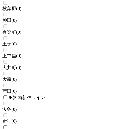
秋葉原
(
0
)
神田
(
0
)
有楽町
(
0
)
王子
(
0
)
上中里
(
0
)
大井町
(
0
)
大森
(
0
)
蒲田
(
0
)
JR湘南新宿ライン
渋谷
(
0
)
新宿
(
0
)