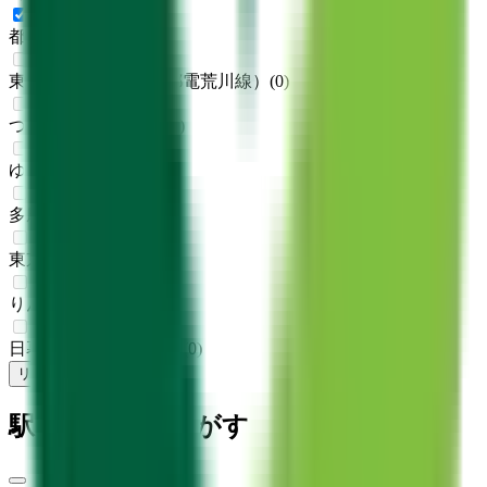
都営新宿線
(
1
)
東京さくらトラム（都電荒川線）
(
0
)
つくばエクスプレス
(
0
)
ゆりかもめ
(
0
)
多摩モノレール
(
0
)
東京モノレール
(
0
)
りんかい線
(
0
)
日暮里・舎人ライナー
(
0
)
リセット
検索
駅・沿線からさがす