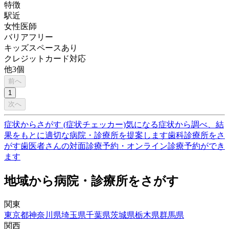
特徴
駅近
女性医師
バリアフリー
キッズスペースあり
クレジットカード対応
他
3
個
前へ
1
次へ
症状からさがす (症状チェッカー)
気になる症状から調べ、結
果をもとに適切な病院・診療所を提案します
歯科診療所をさ
がす
歯医者さんの対面診療予約・オンライン診療予約ができ
ます
地域から病院・診療所をさがす
関東
東京都
神奈川県
埼玉県
千葉県
茨城県
栃木県
群馬県
関西