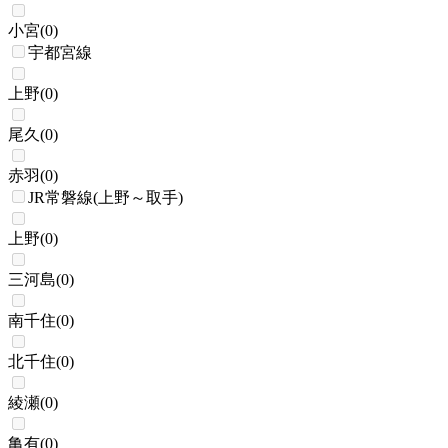
小宮
(
0
)
宇都宮線
上野
(
0
)
尾久
(
0
)
赤羽
(
0
)
JR常磐線(上野～取手)
上野
(
0
)
三河島
(
0
)
南千住
(
0
)
北千住
(
0
)
綾瀬
(
0
)
亀有
(
0
)