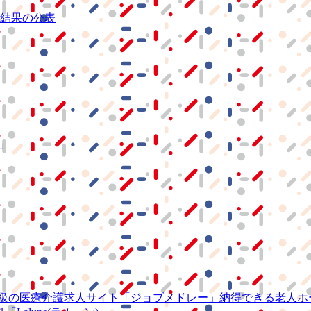
結果の公表
S」
級の
医療介護求人サイト
「ジョブメドレー」
納得できる
老人ホ