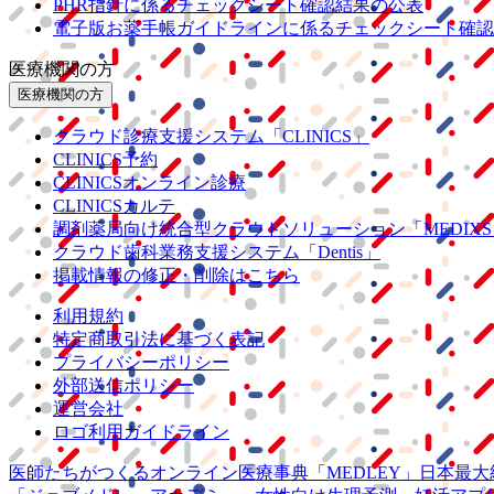
PHR指針に係るチェックシート確認結果の公表
電子版お薬手帳ガイドラインに係るチェックシート確認
医療機関の方
医療機関の方
クラウド診療
支援システム
「CLINICS」
CLINICS予約
CLINICSオンライン診療
CLINICSカルテ
調剤薬局向け統合型クラウドソリューション
「MEDIX
クラウド歯科業務
支援システム
「Dentis」
掲載情報の修正・削除はこちら
利用規約
特定商取引法に基づく表記
プライバシーポリシー
外部送信ポリシー
運営会社
ロゴ利用ガイドライン
医師たちがつくる
オンライン医療事典
「MEDLEY」
日本最大