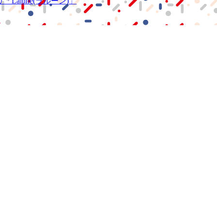
リ
「Lalune(ラルーン)」