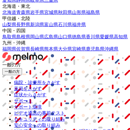
愛知県
静岡県
岐阜県
三重県
北海道・東北
北海道
青森県
岩手県
宮城県
秋田県
山形県
福島県
甲信越・北陸
山梨県
長野県
新潟県
富山県
石川県
福井県
中国・四国
鳥取県
島根県
岡山県
広島県
山口県
徳島県
香川県
愛媛県
高知県
九州・沖縄
福岡県
佐賀県
長崎県
熊本県
大分県
宮崎県
鹿児島県
沖縄県
一般の方
一般の方
病院・診療所をさがす
薬局をさがす
症状からさがす
サポート
サポート環境
ビデオ通話の事前テスト
セキュリティの取り組み
安心安全への取り組み