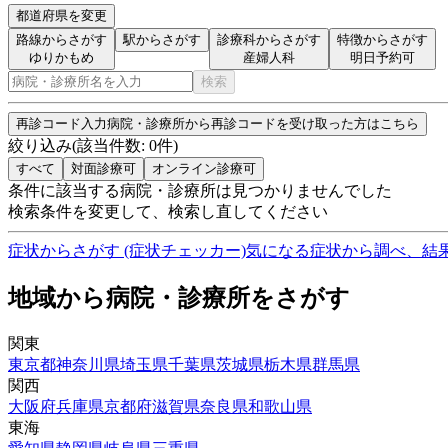
都道府県を変更
路線からさがす
駅からさがす
診療科からさがす
特徴からさがす
ゆりかもめ
産婦人科
明日予約可
検索
再診コード入力
病院・診療所から再診コードを受け取った方はこちら
絞り込み
(該当件数:
0
件)
すべて
対面診療可
オンライン診療可
条件に該当する病院・診療所は見つかりませんでした
検索条件を変更して、検索し直してください
症状からさがす (症状チェッカー)
気になる症状から調べ、結
地域から病院・診療所をさがす
関東
東京都
神奈川県
埼玉県
千葉県
茨城県
栃木県
群馬県
関西
大阪府
兵庫県
京都府
滋賀県
奈良県
和歌山県
東海