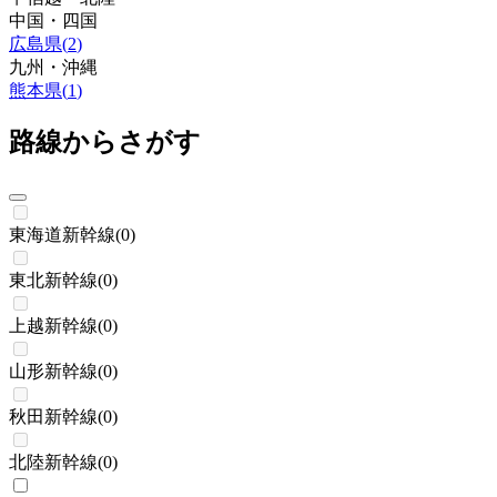
中国・四国
広島県
(
2
)
九州・沖縄
熊本県
(
1
)
路線からさがす
東海道新幹線
(
0
)
東北新幹線
(
0
)
上越新幹線
(
0
)
山形新幹線
(
0
)
秋田新幹線
(
0
)
北陸新幹線
(
0
)