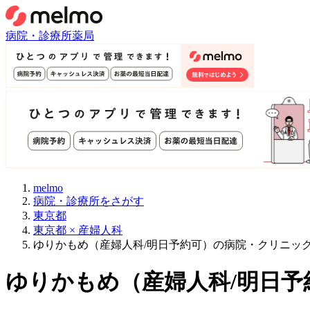
病院・診療所
薬局
melmo
病院・診療所をさがす
東京都
東京都 × 産婦人科
ゆりかもめ（産婦人科/明日予約可）の病院・クリニッ
ゆりかもめ
（
産婦人科/明日予