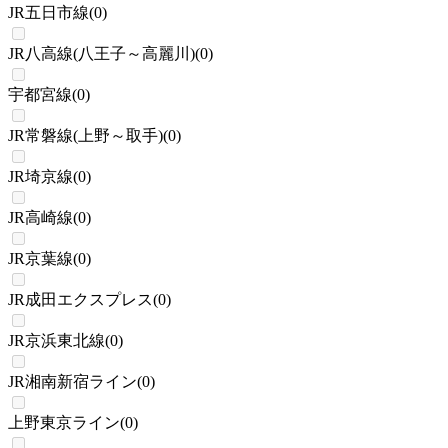
JR五日市線
(
0
)
JR八高線(八王子～高麗川)
(
0
)
宇都宮線
(
0
)
JR常磐線(上野～取手)
(
0
)
JR埼京線
(
0
)
JR高崎線
(
0
)
JR京葉線
(
0
)
JR成田エクスプレス
(
0
)
JR京浜東北線
(
0
)
JR湘南新宿ライン
(
0
)
上野東京ライン
(
0
)