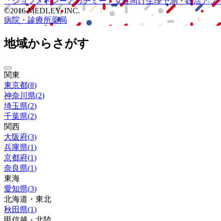
「ジョブメドレー
アカデミー」
女性向け
生理予測・妊活アプ
©2016 MEDLEY, INC.
病院・診療所
薬局
地域からさがす
関東
東京都
(
8
)
神奈川県
(
2
)
埼玉県
(
2
)
千葉県
(
2
)
関西
大阪府
(
3
)
兵庫県
(
1
)
京都府
(
1
)
奈良県
(
1
)
東海
愛知県
(
3
)
北海道・東北
秋田県
(
1
)
甲信越・北陸