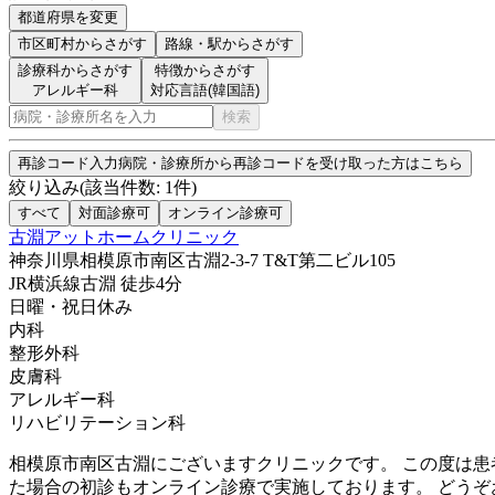
都道府県を変更
市区町村
からさがす
路線・駅
からさがす
診療科からさがす
特徴からさがす
アレルギー科
対応言語(韓国語)
検索
再診コード入力
病院・診療所から再診コードを受け取った方はこちら
絞り込み
(該当件数:
1
件)
すべて
対面診療可
オンライン診療可
古淵アットホームクリニック
神奈川県相模原市南区古淵2-3-7 T&T第二ビル105
JR横浜線
古淵
徒歩
4
分
日曜・祝日
休み
内科
整形外科
皮膚科
アレルギー科
リハビリテーション科
相模原市南区古淵にございますクリニックです。 この度は患
た場合の初診もオンライン診療で実施しております。 どうぞ