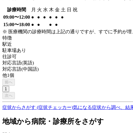
診療時間
月
火
水
木
金
土
日
祝
09:00〜12:00
●
●
●
●
●
●
15:00〜18:00
●
●
●
●
※ 医療機関の診療時間は上記の通りですが、すでに予約が
特徴
駅近
駐車場あり
往診可
対応言語(英語)
対応言語(中国語)
他
1
個
前へ
1
次へ
症状からさがす (症状チェッカー)
気になる症状から調べ、結
地域から病院・診療所をさがす