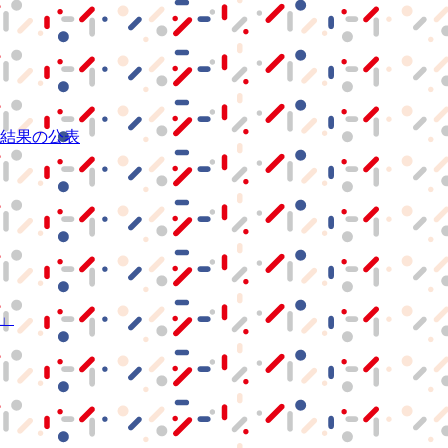
結果の公表
S」