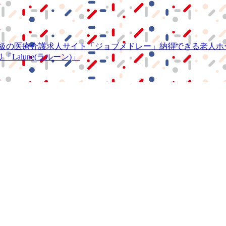
級の
医療介護求人サイト
「ジョブメドレー」
納得できる
老人ホ
リ
「Lalune(ラルーン)」