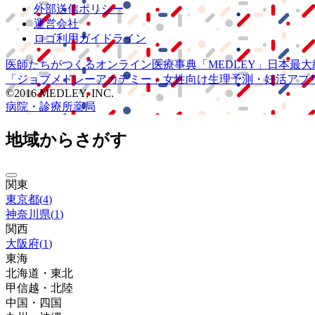
外部送信ポリシー
運営会社
ロゴ利用ガイドライン
医師たちがつくる
オンライン医療事典
「MEDLEY」
日本最大
「ジョブメドレー
アカデミー」
女性向け
生理予測・妊活アプ
©2016 MEDLEY, INC.
病院・診療所
薬局
地域からさがす
関東
東京都
(
4
)
神奈川県
(
1
)
関西
大阪府
(
1
)
東海
北海道・東北
甲信越・北陸
中国・四国