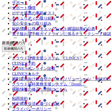
サポート
サポート環境
ビデオ通話の事前テスト
セキュリティの取り組み
安心安全への取り組み
PHR指針に係るチェックシート確認結果の公表
電子版お薬手帳ガイドラインに係るチェックシート確認
医療機関の方
医療機関の方
クラウド診療
支援システム
「CLINICS」
CLINICS予約
CLINICSオンライン診療
CLINICSカルテ
調剤薬局向け統合型クラウドソリューション
「MEDIX
クラウド歯科業務
支援システム
「Dentis」
掲載情報の修正・削除はこちら
利用規約
特定商取引法に基づく表記
プライバシーポリシー