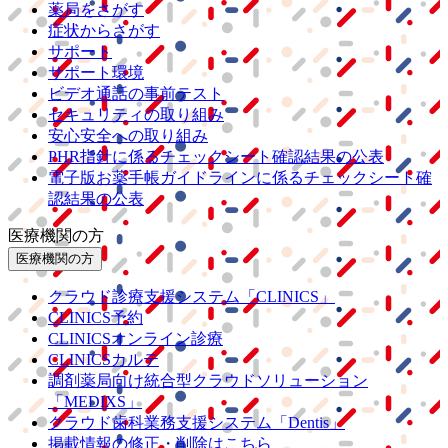
薬局をさがす
症状からさがす
サポート
サポート環境
ビデオ通話の事前テスト
セキュリティの取り組み
安心安全への取り組み
PHR指針に係るチェックシート確認結果の公表
電子版お薬手帳ガイドラインに係るチェックシート確
認結果の公表
医療機関の方
医療機関の方
クラウド診療
支援システム
「CLINICS」
CLINICS予約
CLINICSオンライン診療
CLINICSカルテ
調剤薬局向け統合型クラウドソリューション
「MEDIXS」
クラウド歯科業務
支援システム
「Dentis」
掲載情報の修正・削除はこちら