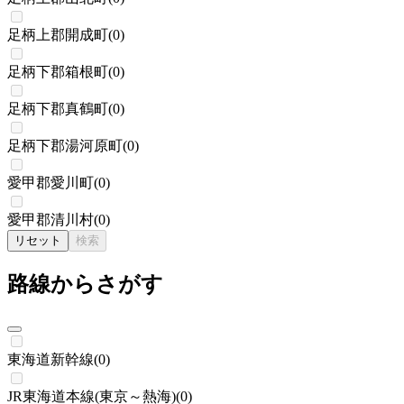
足柄上郡開成町
(
0
)
足柄下郡箱根町
(
0
)
足柄下郡真鶴町
(
0
)
足柄下郡湯河原町
(
0
)
愛甲郡愛川町
(
0
)
愛甲郡清川村
(
0
)
リセット
検索
路線からさがす
東海道新幹線
(
0
)
JR東海道本線(東京～熱海)
(
0
)