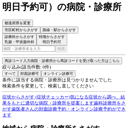
明日予約可
）
の病院・診療所
都道府県を変更
市区町村
からさがす
路線・駅
からさがす
診療科からさがす
特徴からさがす
乳腺・甲状腺外科
明日予約可
検索
再診コード入力
病院・診療所から再診コードを受け取った方はこちら
絞り込み
(該当件数:
0
件)
すべて
対面診療可
オンライン診療可
条件に該当する病院・診療所は見つかりませんでした
検索条件を変更して、検索し直してください
症状からさがす (症状チェッカー)
気になる症状から調べ、結
果をもとに適切な病院・診療所を提案します
歯科診療所をさ
がす
歯医者さんの対面診療予約・オンライン診療予約ができ
ます