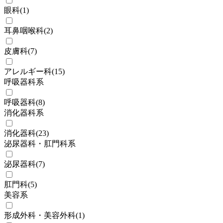
眼科
(
1
)
耳鼻咽喉科
(
2
)
皮膚科
(
7
)
アレルギー科
(
15
)
呼吸器科系
呼吸器科
(
8
)
消化器科系
消化器科
(
23
)
泌尿器科・肛門科系
泌尿器科
(
7
)
肛門科
(
5
)
美容系
形成外科・美容外科
(
1
)