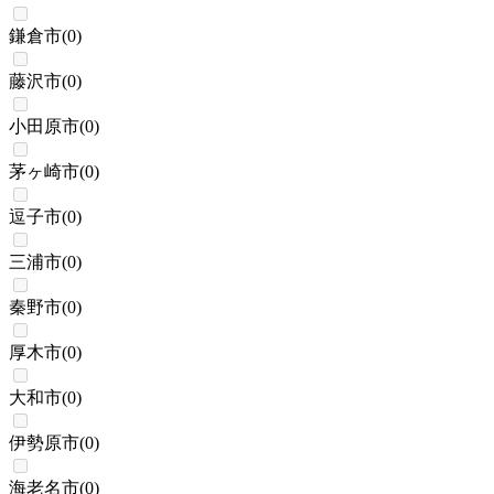
鎌倉市
(
0
)
藤沢市
(
0
)
小田原市
(
0
)
茅ヶ崎市
(
0
)
逗子市
(
0
)
三浦市
(
0
)
秦野市
(
0
)
厚木市
(
0
)
大和市
(
0
)
伊勢原市
(
0
)
海老名市
(
0
)