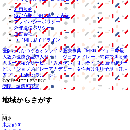
利用規約
特定商取引法に基づく表記
プライバシーポリシー
外部送信ポリシー
運営会社
ロゴ利用ガイドライン
医師たちがつくる
オンライン医療事典
「MEDLEY」
日本最
大級の
医療介護求人サイト
「ジョブメドレー」
納得できる
老
人ホーム紹介サービス
「みんかい」
オンライン
動画研修サー
ビス
「ジョブメドレー
アカデミー」
女性向け
生理予測・妊活
アプリ
「Lalune(ラルーン)」
©2016 MEDLEY, INC.
病院・診療所
薬局
地域からさがす
関東
東京都
(
6
)