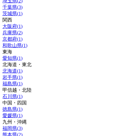
埼玉県
(
2
)
千葉県
(
3
)
茨城県
(
1
)
関西
大阪府
(
1
)
兵庫県
(
2
)
京都府
(
1
)
和歌山県
(
1
)
東海
愛知県
(
1
)
北海道・東北
北海道
(
1
)
岩手県
(
1
)
福島県
(
1
)
甲信越・北陸
石川県
(
1
)
中国・四国
徳島県
(
1
)
愛媛県
(
1
)
九州・沖縄
福岡県
(
3
)
熊本県
(
2
)