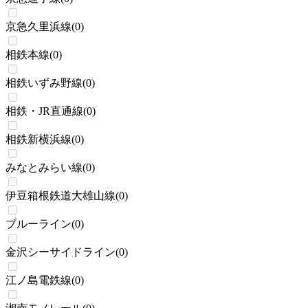
京急久里浜線
(
0
)
相鉄本線
(
0
)
相鉄いずみ野線
(
0
)
相鉄・JR直通線
(
0
)
相鉄新横浜線
(
0
)
みなとみらい線
(
0
)
伊豆箱根鉄道大雄山線
(
0
)
ブルーライン
(
0
)
金沢シーサイドライン
(
0
)
江ノ島電鉄線
(
0
)