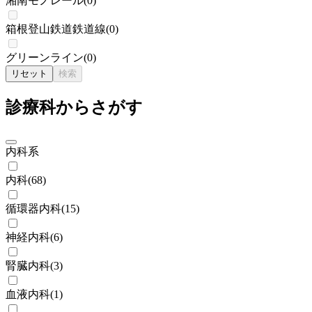
湘南モノレール
(
0
)
箱根登山鉄道鉄道線
(
0
)
グリーンライン
(
0
)
リセット
検索
診療科からさがす
内科系
内科
(
68
)
循環器内科
(
15
)
神経内科
(
6
)
腎臓内科
(
3
)
血液内科
(
1
)