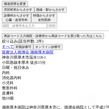
都道府県を変更
市区町村
からさがす
路線・駅
からさがす
診療科からさがす
特徴からさがす
心臓・血管外科
女性医師
検索
再診コード入力
病院・診療所から再診コードを受け取った方はこちら
絞り込み
(該当件数:
2
件)
すべて
対面診療可
オンライン診療可
医療法人徳洲会 湘南厚木病院
神奈川県厚木市温水118-1
小田急線
本厚木
徒歩
15
分
日曜・祝日
休み
内科
消化器内科
小児科
整形外科
皮膚科
他
10
個
湘南厚木病院は神奈川県厚木市に、徳洲会病院として平成17