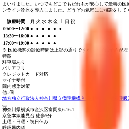
まいりました。いつでもどこでもだれもが安心して最善の医
ンライン診療を導入しました。どうぞお気軽にご相談をして
診療時間
月
火
水
木
金
土
日
祝
09:00〜12:00
●
●
●
●
●
●
13:30〜16:00
●
●
●
●
●
17:00〜19:00
●
●
●
●
●
※ 医療機関の診療時間は上記の通りですが、すでに予約が
特徴
駐車場あり
バリアフリー
クレジットカード対応
マイナ受付
院内感染対策
他
1
個
地方独立行政法人神奈川県立病院機構 神奈川県立循環器呼吸
神奈川県横浜市金沢区富岡東6-16-1
京急本線
能見台
徒歩
5
分
土曜・日曜・祝日
休み
呼吸器内科