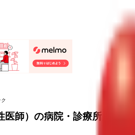
ック
性医師
）
の病院・診療所