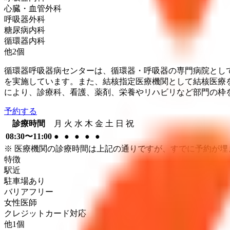
心臓・血管外科
呼吸器外科
糖尿病内科
循環器内科
他
2
個
循環器呼吸器病センターは、循環器・呼吸器の専門病院とし
を実施しています。また、結核指定医療機関として結核医療
により、診療科、看護、薬剤、栄養やリハビリなど部門の枠
予約する
診療時間
月
火
水
木
金
土
日
祝
08:30〜11:00
●
●
●
●
●
※ 医療機関の診療時間は上記の通りですが、すでに予約が
特徴
駅近
駐車場あり
バリアフリー
女性医師
クレジットカード対応
他
1
個