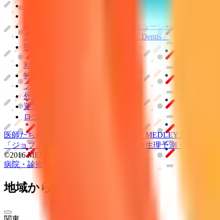
CLINICSオンライン診療
CLINICSカルテ
調剤薬局向け統合型クラウドソリューション
「MEDIX
クラウド歯科業務
支援システム
「Dentis」
掲載情報の修正・削除はこちら
利用規約
特定商取引法に基づく表記
プライバシーポリシー
外部送信ポリシー
運営会社
ロゴ利用ガイドライン
医師たちがつくる
オンライン医療事典
「MEDLEY」
日本最大
「ジョブメドレー
アカデミー」
女性向け
生理予測・妊活アプ
©2016 MEDLEY, INC.
病院・診療所
薬局
地域からさがす
関東