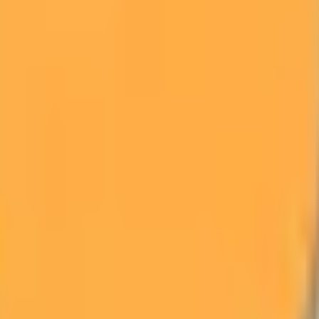
S」
級の
医療介護求人サイト
「ジョブメドレー」
納得できる
老人ホ
リ
「Lalune(ラルーン)」