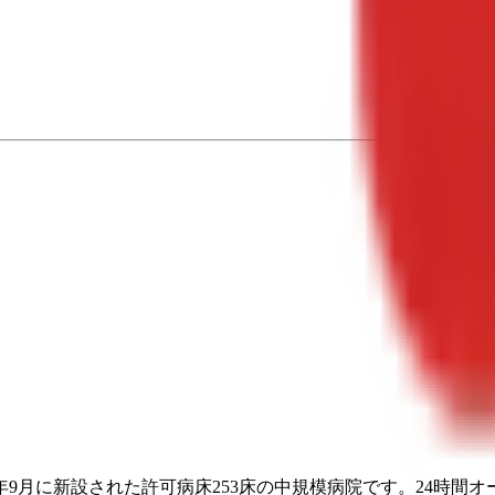
年9月に新設された許可病床253床の中規模病院です。24時間