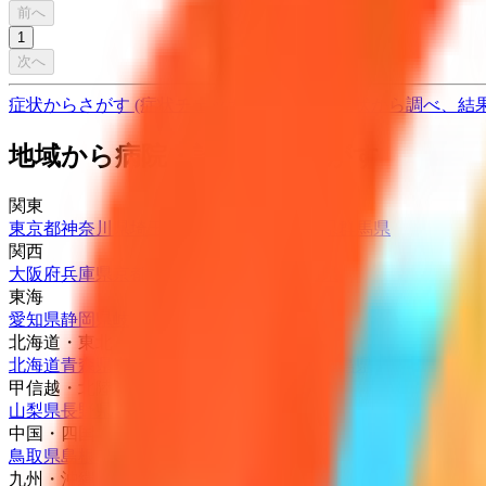
前へ
1
次へ
症状からさがす (症状チェッカー)
気になる症状から調べ、結
地域から病院・診療所をさがす
関東
東京都
神奈川県
埼玉県
千葉県
茨城県
栃木県
群馬県
関西
大阪府
兵庫県
京都府
滋賀県
奈良県
和歌山県
東海
愛知県
静岡県
岐阜県
三重県
北海道・東北
北海道
青森県
岩手県
宮城県
秋田県
山形県
福島県
甲信越・北陸
山梨県
長野県
新潟県
富山県
石川県
福井県
中国・四国
鳥取県
島根県
岡山県
広島県
山口県
徳島県
香川県
愛媛県
高知県
九州・沖縄