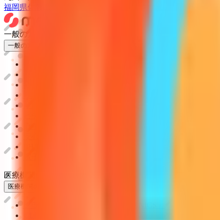
福岡県
佐賀県
長崎県
熊本県
大分県
宮崎県
鹿児島県
沖縄県
一般の方
一般の方
病院・診療所をさがす
薬局をさがす
症状からさがす
サポート
サポート環境
ビデオ通話の事前テスト
セキュリティの取り組み
安心安全への取り組み
PHR指針に係るチェックシート確認結果の公表
電子版お薬手帳ガイドラインに係るチェックシート確認
医療機関の方
医療機関の方
クラウド診療
支援システム
「CLINICS」
CLINICS予約