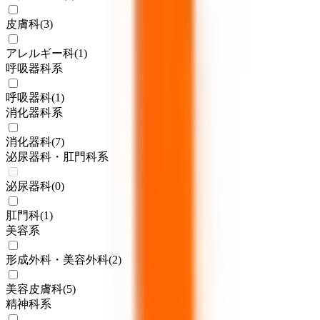
皮膚科
(
3
)
アレルギー科
(
1
)
呼吸器科系
呼吸器科
(
1
)
消化器科系
消化器科
(
7
)
泌尿器科・肛門科系
泌尿器科
(
0
)
肛門科
(
1
)
美容系
形成外科・美容外科
(
2
)
美容皮膚科
(
5
)
精神科系