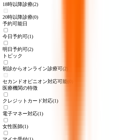
18時以降診療
(
2
)
20時以降診療
(
0
)
予約可能日
今日予約可
(
1
)
明日予約可
(
2
)
トピック
初診からオンライン診療可
(
2
)
セカンドオピニオン対応可能
(
0
)
医療機関の特徴
クレジットカード対応
(
1
)
電子マネー対応
(
1
)
女性医師
(
1
)
マイナ受付
(
1
)