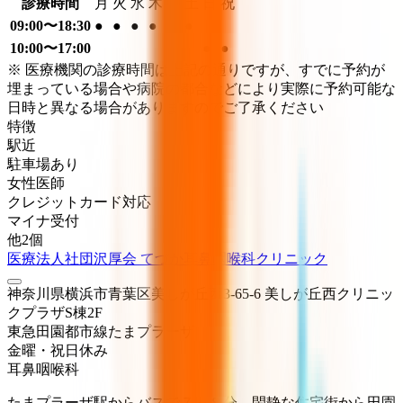
診療時間
月
火
水
木
金
土
日
祝
09:00〜18:30
●
●
●
●
●
●
10:00〜17:00
●
●
※ 医療機関の診療時間は上記の通りですが、すでに予約が
埋まっている場合や病院の都合などにより実際に予約可能な
日時と異なる場合がありますのでご了承ください
特徴
駅近
駐車場あり
女性医師
クレジットカード対応
マイナ受付
他
2
個
医療法人社団沢厚会 てづか耳鼻咽喉科クリニック
神奈川県横浜市青葉区美しが丘西3-65-6 美しが丘西クリニッ
クプラザS棟2F
東急田園都市線
たまプラーザ
金曜・祝日
休み
耳鼻咽喉科
たまプラーザ駅からバスで７～８分、閑静な住宅街から田園