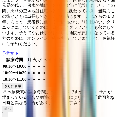
風景の残る、保木の地に、２０００年に開設しました。この
間、周りの空き地は住宅へと徐々に変わっていき、当院もこ
の街とともに成長してきたことを感じます。これからの１０
年、もっと、患者様に優しく、信頼され、利便性のいいクリ
ニックにしていくために、日々、スタッフともども努力して
います。子育てやお仕事がお忙しく通院が負担になっている
方のために、オンライン診療を実施していますので、お気軽
にご予約ください。
予約する
診療時間
月
火
水
木
金
土
日
祝
09:30〜10:00
●
●
●
●
●
●
10:00〜10:30
●
●
●
●
●
●
10:30〜11:00
●
●
●
●
●
●
さらに表示
※ 医療機関の診療時間は上記の通りですが、すでに予約が
埋まっている場合や病院の都合などにより実際に予約可能な
日時と異なる場合がありますのでご了承ください
前へ
1