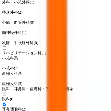
外科・小児外科
(
1
)
整形外科
(
2
)
心臓・血管外科
(
0
)
脳神経外科
(
1
)
乳腺・甲状腺外科
(
0
)
リハビリテーション科
(
1
)
小児科系
小児科
(
7
)
産婦人科系
産婦人科
(
3
)
眼科・耳鼻科・皮膚科・アレルギー科系
眼科
(
0
)
耳鼻咽喉科
(
2
)