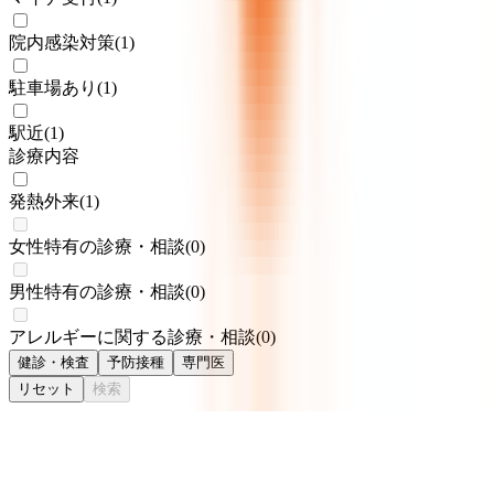
院内感染対策
(
1
)
駐車場あり
(
1
)
駅近
(
1
)
診療内容
発熱外来
(
1
)
女性特有の診療・相談
(
0
)
男性特有の診療・相談
(
0
)
アレルギーに関する診療・相談
(
0
)
健診・検査
予防接種
専門医
リセット
検索