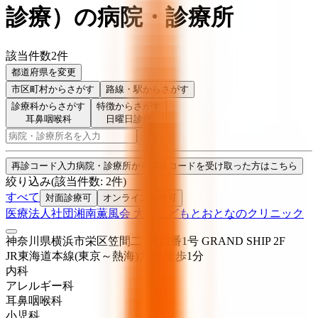
診療
）
の病院・診療所
該当件数
2
件
都道府県を変更
市区町村
からさがす
路線・駅
からさがす
診療科からさがす
特徴からさがす
耳鼻咽喉科
日曜日診療
検索
再診コード入力
病院・診療所から再診コードを受け取った方はこちら
絞り込み
(該当件数:
2
件)
すべて
対面診療可
オンライン診療可
医療法人社団湘南薫風会 大船こどもとおとなのクリニック
神奈川県横浜市栄区笠間二丁目2番1号 GRAND SHIP 2F
JR東海道本線(東京～熱海)
大船
徒歩
1
分
内科
アレルギー科
耳鼻咽喉科
小児科