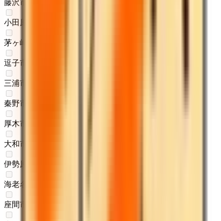
藤沢市
(
0
)
小田原市
(
0
)
茅ヶ崎市
(
0
)
逗子市
(
0
)
三浦市
(
0
)
秦野市
(
0
)
厚木市
(
0
)
大和市
(
0
)
伊勢原市
(
0
)
海老名市
(
0
)
座間市
(
0
)