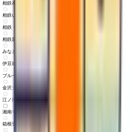
相鉄本線
(
0
)
相鉄いずみ野線
(
0
)
相鉄・JR直通線
(
0
)
相鉄新横浜線
(
0
)
みなとみらい線
(
0
)
伊豆箱根鉄道大雄山線
(
0
)
ブルーライン
(
0
)
金沢シーサイドライン
(
0
)
江ノ島電鉄線
(
0
)
湘南モノレール
(
1
)
箱根登山鉄道鉄道線
(
0
)