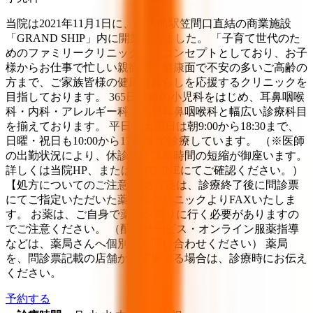
当院は2021年11月1日に、JR大船駅笠間口直結の商業施設
「GRAND SHIP」内に開業致しました。 「子育て世代のた
めのファミリークリニック」をコンセプトとしており、お子
様からお仕事で忙しい親御様、健康面で不安の多いご高齢の
方まで、ご家族皆様の健康な暮らしを応援するクリニックを
目指しております。 365日診療の小児科をはじめ、耳鼻咽喉
科・内科・アレルギー科・小児耳鼻咽喉科と幅広い診療科目
を揃えております。 平日・土曜日は朝9:00から18:30まで、
日曜・祝日も10:00から17:00まで診療しています。 （※医師
の出勤状況により、休診日・診察時間の短縮が御座います。
詳しくは当院HP、または公式LINEにてご確認ください。）
【処方についてのご注意】 処方箋は、診療終了後に問診票
にてご指定いただいた薬局へクリニックよりFAXいたしま
す。 お薬は、ご自身で薬局へ取りに行く必要がありますの
でご注意ください。 （配送サービス・オンライン服薬指導
などは、薬局さんへ個別にお問い合わせください） 薬局
を、問診票記載の店舗から変更する場合は、診療時にお伝え
ください。
予約する