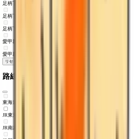
足柄下郡箱根町
(
0
)
足柄下郡真鶴町
(
0
)
足柄下郡湯河原町
(
0
)
愛甲郡愛川町
(
0
)
愛甲郡清川村
(
0
)
リセット
検索
路線からさがす
東海道新幹線
(
0
)
JR東海道本線(東京～熱海)
(
1
)
JR南武線
(
0
)