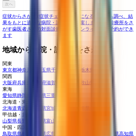
次へ
症状からさがす (症状チェッカー)
気になる症状から調べ、結
果をもとに適切な病院・診療所を提案します
歯科診療所をさ
がす
歯医者さんの対面診療予約・オンライン診療予約ができ
ます
地域から病院・診療所をさがす
関東
東京都
神奈川県
埼玉県
千葉県
茨城県
栃木県
群馬県
関西
大阪府
兵庫県
京都府
滋賀県
奈良県
和歌山県
東海
愛知県
静岡県
岐阜県
三重県
北海道・東北
北海道
青森県
岩手県
宮城県
秋田県
山形県
福島県
甲信越・北陸
山梨県
長野県
新潟県
富山県
石川県
福井県
中国・四国
鳥取県
島根県
岡山県
広島県
山口県
徳島県
香川県
愛媛県
高知県