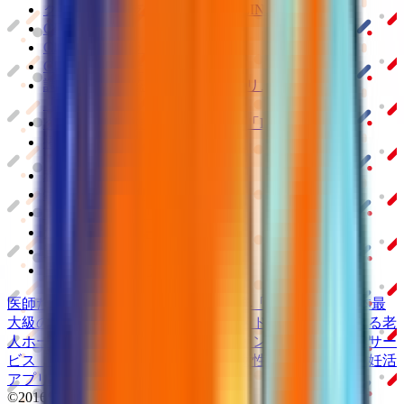
クラウド診療
支援システム
「CLINICS」
CLINICS予約
CLINICSオンライン診療
CLINICSカルテ
調剤薬局向け統合型クラウドソリューション
「MEDIXS」
クラウド歯科業務
支援システム
「Dentis」
掲載情報の修正・削除はこちら
利用規約
特定商取引法に基づく表記
プライバシーポリシー
外部送信ポリシー
運営会社
ロゴ利用ガイドライン
医師たちがつくる
オンライン医療事典
「MEDLEY」
日本最
大級の
医療介護求人サイト
「ジョブメドレー」
納得できる
老
人ホーム紹介サービス
「みんかい」
オンライン
動画研修サー
ビス
「ジョブメドレー
アカデミー」
女性向け
生理予測・妊活
アプリ
「Lalune(ラルーン)」
©2016 MEDLEY, INC.