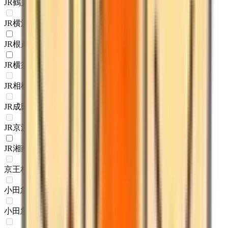
JR鶴見線
(
0
)
JR横浜線
(
0
)
JR根岸線
(
1
)
JR横須賀線
(
1
)
JR相模線
(
0
)
JR成田エクスプレス
(
0
)
JR京浜東北線
(
0
)
JR湘南新宿ライン
(
1
)
京王相模原線
(
0
)
小田急線
(
0
)
小田急江ノ島線
(
0
)