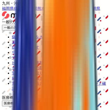
九州・沖縄
福岡県
佐賀県
長崎県
熊本県
大分県
宮崎県
鹿児島県
沖縄県
一般の方
一般の方
病院・診療所をさがす
薬局をさがす
症状からさがす
サポート
サポート環境
ビデオ通話の事前テスト
セキュリティの取り組み
安心安全への取り組み
PHR指針に係るチェックシート確認結果の公表
電子版お薬手帳ガイドラインに係るチェックシート確
認結果の公表
医療機関の方
医療機関の方