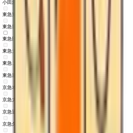
小田急多摩線
(
0
)
東急東横線
(
0
)
東急目黒線
(
0
)
東急田園都市線
(
1
)
東急大井町線
(
0
)
東急こどもの国線
(
0
)
東急新横浜線
(
0
)
京急本線
(
0
)
京急大師線
(
0
)
京急逗子線
(
0
)
京急久里浜線
(
0
)