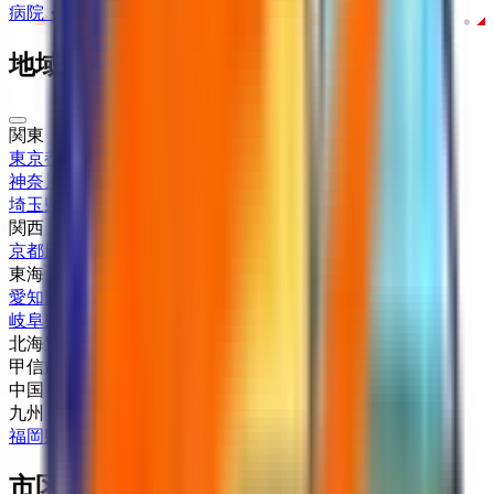
病院・診療所
薬局
地域からさがす
関東
東京都
(
7
)
神奈川県
(
2
)
埼玉県
(
1
)
関西
京都府
(
1
)
東海
愛知県
(
1
)
岐阜県
(
1
)
北海道・東北
甲信越・北陸
中国・四国
九州・沖縄
福岡県
(
1
)
市区町村からさがす