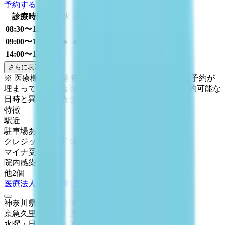
予約する
診療時間
月
火
水
木
金
土
日
祝
08:30〜12:00
●
09:00〜13:00
●
●
●
●
14:00〜17:00
●
さらに表示
※ 医療機関の診療時間は上記の通りですが、すでに予約が
埋まっている場合や病院の都合などにより実際に予約可能な
日時と異なる場合がありますのでご了承ください
特徴
駅近
駐車場あり
クレジットカード対応
マイナ受付
院内感染対策
他
2
個
医療法人清翔会 青山医院
神奈川県横須賀市根岸町4-1-31
京急久里浜線
北久里浜
徒歩
12
分
水曜・日曜・祝日
休み