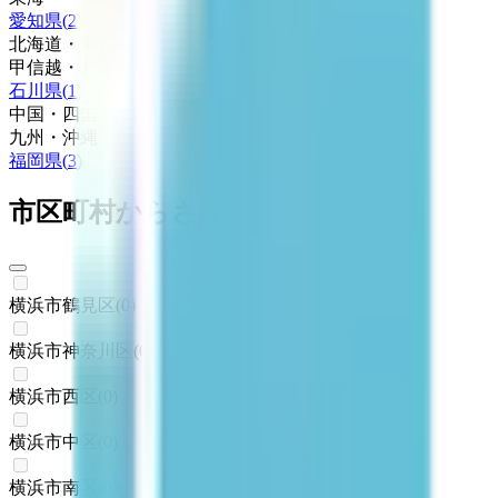
愛知県
(
2
)
北海道・東北
甲信越・北陸
石川県
(
1
)
中国・四国
九州・沖縄
福岡県
(
3
)
市区町村からさがす
横浜市鶴見区
(
0
)
横浜市神奈川区
(
0
)
横浜市西区
(
0
)
横浜市中区
(
0
)
横浜市南区
(
0
)