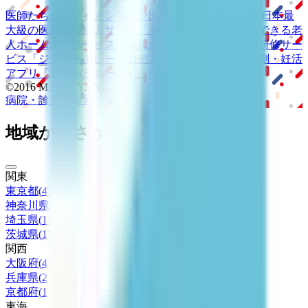
医師たちがつくる
オンライン医療事典
「MEDLEY」
日本最
大級の
医療介護求人サイト
「ジョブメドレー」
納得できる
老
人ホーム紹介サービス
「みんかい」
オンライン
動画研修サー
ビス
「ジョブメドレー
アカデミー」
女性向け
生理予測・妊活
アプリ
「Lalune(ラルーン)」
©2016 MEDLEY, INC.
病院・診療所
薬局
地域からさがす
関東
東京都
(
4
)
神奈川県
(
3
)
埼玉県
(
1
)
茨城県
(
1
)
関西
大阪府
(
4
)
兵庫県
(
2
)
京都府
(
1
)
東海