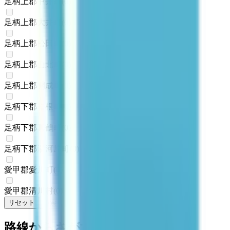
足柄上郡中井町
(
0
)
足柄上郡大井町
(
0
)
足柄上郡松田町
(
0
)
足柄上郡山北町
(
0
)
足柄上郡開成町
(
0
)
足柄下郡箱根町
(
0
)
足柄下郡真鶴町
(
0
)
足柄下郡湯河原町
(
0
)
愛甲郡愛川町
(
0
)
愛甲郡清川村
(
0
)
リセット
検索
路線からさがす