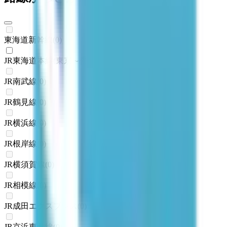
東海道新幹線
(
0
)
JR東海道本線(東京～熱海)
(
1
)
JR南武線
(
0
)
JR鶴見線
(
0
)
JR横浜線
(
0
)
JR根岸線
(
0
)
JR横須賀線
(
0
)
JR相模線
(
0
)
JR成田エクスプレス
(
0
)
JR京浜東北線
(
0
)