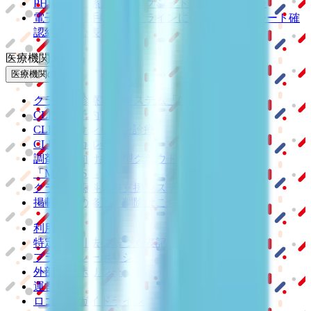
PHR指針に係るチェックシート確認結果の公表
電子版お薬手帳ガイドラインに係るチェックシート確
認結果の公表
医療機関の方
医療機関の方
クラウド診療
支援システム
「CLINICS」
CLINICS予約
CLINICSオンライン診療
CLINICSカルテ
調剤薬局向け統合型クラウドソリューション
「MEDIXS」
クラウド歯科業務
支援システム
「Dentis」
掲載情報の修正・削除はこちら
利用規約
特定商取引法に基づく表記
プライバシーポリシー
外部送信ポリシー
運営会社
ロゴ利用ガイドライン