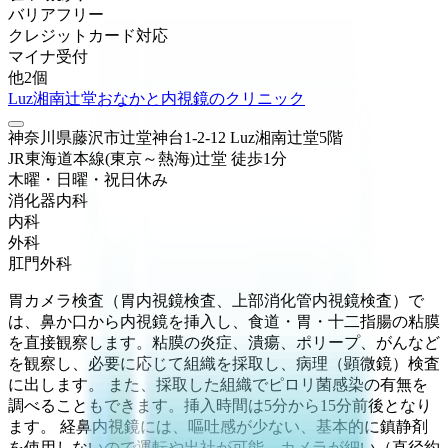
バリアフリー
クレジットカード対応
マイナ受付
他
2
個
Luz湘南辻堂おなかと内視鏡のクリニック
神奈川県藤沢市辻堂神台1-2-12 Luz湘南辻堂5階
JR東海道本線(東京～熱海)
辻堂
徒歩
1
分
木曜・日曜・祝日
休み
消化器内科
内科
外科
肛門外科
胃カメラ検査（胃内視鏡検査、上部消化管内視鏡検査）で
は、鼻か口から内視鏡を挿入し、食道・胃・十二指腸の粘膜
を直接観察します。粘膜の炎症、潰瘍、ポリープ、がんなど
を観察し、必要に応じて組織を採取し、病理（顕微鏡）検査
に出します。 また、採取した組織でピロリ菌感染の有無を
調べることもできます。挿入時間は5分から15分前後となり
ます。 経鼻内視鏡には、嘔吐感が少ない、基本的に鎮静剤
を使用しないので運転や出社が可能、カメラが細い（直径約