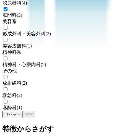
泌尿器科
(
4
)
肛門科
(
3
)
美容系
形成外科・美容外科
(
2
)
美容皮膚科
(
1
)
精神科系
精神科・心療内科
(
5
)
その他
放射線科
(
2
)
救急科
(
2
)
麻酔科
(
1
)
リセット
検索
特徴からさがす