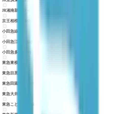
JR湘南新宿ライン
(
0
)
京王相模原線
(
0
)
小田急線
(
0
)
小田急江ノ島線
(
0
)
小田急多摩線
(
0
)
東急東横線
(
0
)
東急目黒線
(
0
)
東急田園都市線
(
0
)
東急大井町線
(
0
)
東急こどもの国線
(
0
)