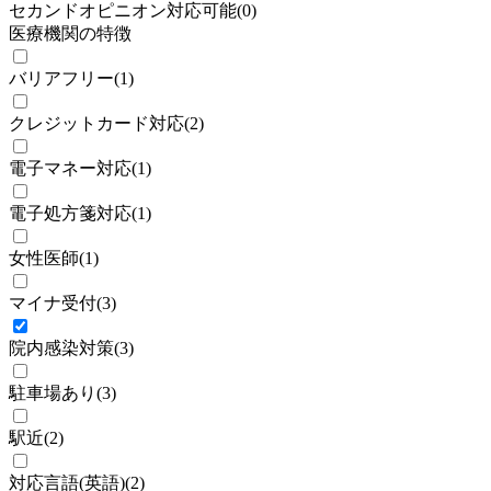
セカンドオピニオン対応可能
(
0
)
医療機関の特徴
バリアフリー
(
1
)
クレジットカード対応
(
2
)
電子マネー対応
(
1
)
電子処方箋対応
(
1
)
女性医師
(
1
)
マイナ受付
(
3
)
院内感染対策
(
3
)
駐車場あり
(
3
)
駅近
(
2
)
対応言語(英語)
(
2
)