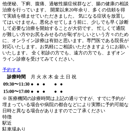
他便秘、下痢、腹痛、過敏性腸症候群など、腸の健康の相談
治療を行っています。 開業以来20年余り、多くの信頼を得
て実績を積ませていただきました。 気になる症状を放置し
てはいけません。悪化させてしまう前に、少しでも早く診断
して必要な治療を開始することが大切です。 忙しくて通院
が難しい方やお尻をみせるのが恥ずかしいという方々のため
に、オンライン診療は有効と思います。専門医である院長が
対応いたします。お気軽にご相談いただきますようにお願い
いたします。 全く初診の方でも、遠方の方でも、まずオン
ライン診療を受けてみてください。
予約する
診療時間
月
火
水
木
金
土
日
祝
09:30〜11:30
●
●
●
●
●
15:00〜17:00
●
●
●
●
●
※ 医療機関の診療時間は上記の通りですが、すでに予約が
埋まっている場合や病院の都合などにより実際に予約可能な
日時と異なる場合がありますのでご了承ください
特徴
駅近
駐車場あり