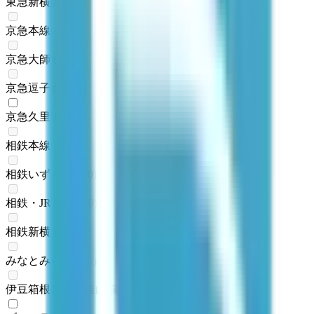
東急新横浜線
(
0
)
京急本線
(
0
)
京急大師線
(
0
)
京急逗子線
(
0
)
京急久里浜線
(
1
)
相鉄本線
(
0
)
相鉄いずみ野線
(
0
)
相鉄・JR直通線
(
0
)
相鉄新横浜線
(
0
)
みなとみらい線
(
0
)
伊豆箱根鉄道大雄山線
(
0
)