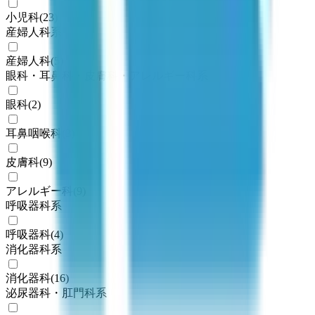
小児科
(
23
)
産婦人科系
産婦人科
(
5
)
眼科・耳鼻科・皮膚科・アレルギー科系
眼科
(
2
)
耳鼻咽喉科
(
3
)
皮膚科
(
9
)
アレルギー科
(
9
)
呼吸器科系
呼吸器科
(
4
)
消化器科系
消化器科
(
16
)
泌尿器科・肛門科系