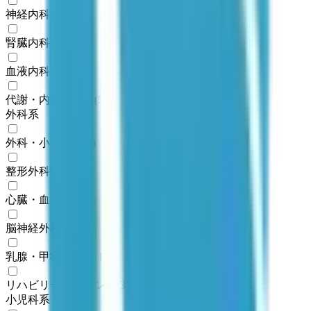
神経内科
(
3
)
腎臓内科
(
2
)
血液内科
(
1
)
代謝・内分泌内科
(
5
)
外科系
外科・小児外科
(
6
)
整形外科
(
4
)
心臓・血管外科
(
2
)
脳神経外科
(
5
)
乳腺・甲状腺外科
(
1
)
リハビリテーション科
(
3
)
小児科系