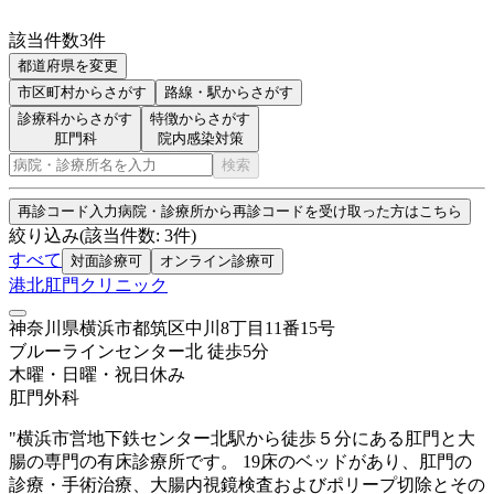
該当件数
3
件
都道府県を変更
市区町村
からさがす
路線・駅
からさがす
診療科からさがす
特徴からさがす
肛門科
院内感染対策
検索
再診コード入力
病院・診療所から再診コードを受け取った方はこちら
絞り込み
(該当件数:
3
件)
すべて
対面診療可
オンライン診療可
港北肛門クリニック
神奈川県横浜市都筑区中川8丁目11番15号
ブルーライン
センター北
徒歩
5
分
木曜・日曜・祝日
休み
肛門外科
"横浜市営地下鉄センター北駅から徒歩５分にある肛門と大
腸の専門の有床診療所です。 19床のベッドがあり、肛門の
診療・手術治療、大腸内視鏡検査およびポリープ切除とその