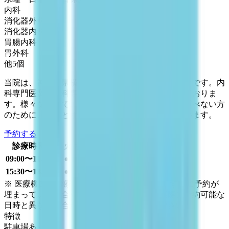
内科
消化器外科
消化器内科
胃腸内科
胃外科
他
5
個
当院は、神奈川県横須賀市根岸町にあるクリニックです。内
科専門医及び外科専門医による幅広い診療を行っておりま
す。様々な理由で、なかなかクリニックまで足を運べない方
のために、通院とオンライン診療の併用を行っています。
予約する
診療時間
月
火
水
木
金
土
日
祝
09:00〜11:45
●
●
●
●
●
15:30〜18:45
●
●
●
●
※ 医療機関の診療時間は上記の通りですが、すでに予約が
埋まっている場合や病院の都合などにより実際に予約可能な
日時と異なる場合がありますのでご了承ください
特徴
駐車場あり