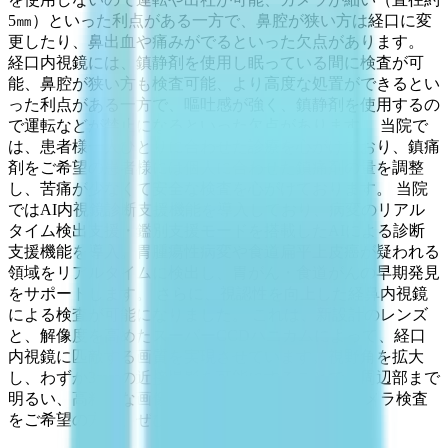
5㎜）といった利点がある一方で、鼻腔が狭い方は経口に変
更したり、鼻出血や痛みがでるといった欠点があります。
経口内視鏡には、鎮静剤を使用し眠っている間に検査が可
能、鼻腔が狭い方も検査可能、より高度な処置ができるとい
った利点がある一方で、嘔吐感が強く、鎮静剤を使用するの
で運転などが禁止になるといった欠点があります。 当院で
は、患者様一人ひとりに合わせた診療を心がけており、鎮痛
剤をご希望の患者様には個人に合わせた鎮痛剤の量を調整
し、苦痛が少なくて安全な検査を心がけております。 当院
ではAI内視鏡診断支援機能を導入しており、病変のリアル
タイム検出支援・鑑別支援モードを搭載したAIによる診断
支援機能を導入。胃腫瘍性病変や食道扁平上皮癌が疑われる
領域をリアルタイムに検出し、胃がん・食道がんの早期発見
をサポートします。 さらに、視認性を向上した経鼻内視鏡
による検査が可能になりました。 これは、新設計のレンズ
と、解像度を高めたスーパーCCDハニカムによって、経口
内視鏡に匹敵する画質を実現させています。視野角を拡大
し、わずか3mmの近接撮影を可能にすることで、周辺部まで
明るい、高精細な画像での検査が可能です。 胃カメラ検査
をご希望の方は、ぜひ当院まで相談ください。