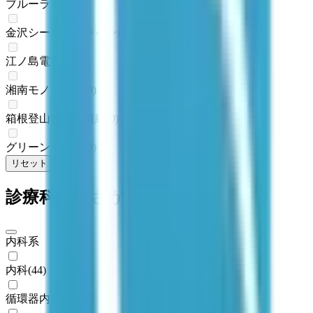
ブルーライン
(
1
)
金沢シーサイドライン
(
0
)
江ノ島電鉄線
(
0
)
湘南モノレール
(
0
)
箱根登山鉄道鉄道線
(
0
)
グリーンライン
(
0
)
リセット
検索
診療科からさがす
内科系
内科
(
44
)
循環器内科
(
11
)