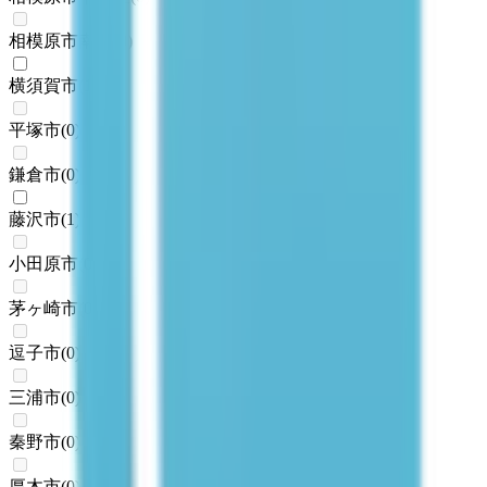
相模原市南区
(
0
)
横須賀市
(
1
)
平塚市
(
0
)
鎌倉市
(
0
)
藤沢市
(
1
)
小田原市
(
0
)
茅ヶ崎市
(
0
)
逗子市
(
0
)
三浦市
(
0
)
秦野市
(
0
)
厚木市
(
0
)