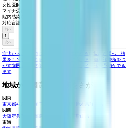
女性医師
マイナ受付
院内感染対策
対応言語(英語)
前へ
1
次へ
症状からさがす (症状チェッカー)
気になる症状から調べ、結
果をもとに適切な病院・診療所を提案します
歯科診療所をさ
がす
歯医者さんの対面診療予約・オンライン診療予約ができ
ます
地域から病院・診療所をさがす
関東
東京都
神奈川県
埼玉県
千葉県
茨城県
栃木県
群馬県
関西
大阪府
兵庫県
京都府
滋賀県
奈良県
和歌山県
東海