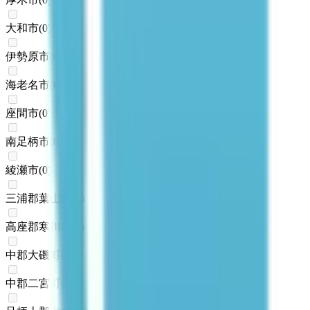
大和市
(
0
)
伊勢原市
(
0
)
海老名市
(
0
)
座間市
(
0
)
南足柄市
(
0
)
綾瀬市
(
0
)
三浦郡葉山町
(
0
)
高座郡寒川町
(
0
)
中郡大磯町
(
0
)
中郡二宮町
(
0
)