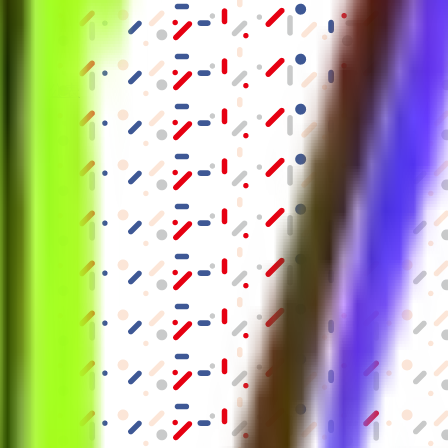
結果の公表
S」