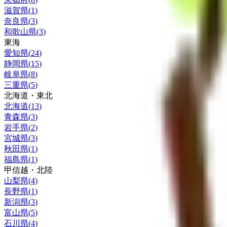
滋賀県
(
1
)
奈良県
(
3
)
和歌山県
(
3
)
東海
愛知県
(
24
)
静岡県
(
15
)
岐阜県
(
8
)
三重県
(
5
)
北海道・東北
北海道
(
13
)
青森県
(
3
)
岩手県
(
2
)
宮城県
(
3
)
秋田県
(
1
)
福島県
(
1
)
甲信越・北陸
山梨県
(
4
)
長野県
(
1
)
新潟県
(
3
)
富山県
(
5
)
石川県
(
4
)