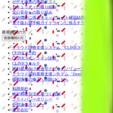
ビデオ通話の事前テスト
セキュリティの取り組み
安心安全への取り組み
PHR指針に係るチェックシート確認結果の公表
電子版お薬手帳ガイドラインに係るチェックシート確認
医療機関の方
医療機関の方
クラウド診療
支援システム
「CLINICS」
CLINICS予約
CLINICSオンライン診療
CLINICSカルテ
調剤薬局向け統合型クラウドソリューション
「MEDIX
クラウド歯科業務
支援システム
「Dentis」
掲載情報の修正・削除はこちら
利用規約
特定商取引法に基づく表記
プライバシーポリシー
外部送信ポリシー
運営会社