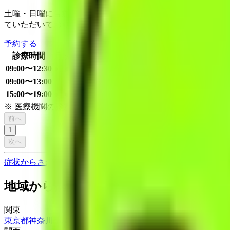
土曜・日曜に苦痛のない胃・大腸内視鏡検査ができる鶴見の医
ていただいております。 当方の会社員・公務員など豊富な
予約する
診療時間
月
火
水
木
金
土
日
祝
09:00〜12:30
●
●
●
●
09:00〜13:00
●
●
15:00〜19:00
●
●
●
※ 医療機関の診療時間は上記の通りですが、すでに予約が
前へ
1
次へ
症状からさがす (症状チェッカー)
気になる症状から調べ、結
地域から病院・診療所をさがす
関東
東京都
神奈川県
埼玉県
千葉県
茨城県
栃木県
群馬県