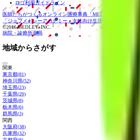
ロゴ利用ガイドライン
医師たちがつくる
オンライン医療事典
「MEDLEY」
日本最大
「ジョブメドレー
アカデミー」
女性向け
生理予測・妊活アプ
©2016 MEDLEY, INC.
病院・診療所
薬局
地域からさがす
関東
東京都
(
81
)
神奈川県
(
52
)
埼玉県
(
23
)
千葉県
(
20
)
茨城県
(
8
)
栃木県
(
6
)
群馬県
(
3
)
関西
大阪府
(
38
)
兵庫県
(
32
)
京都府
(
8
)