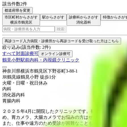
該当件数
2
件
都道府県を変更
市区町村からさがす
駅からさがす
診療科からさがす
特徴からさが
横浜市鶴見区
消化器科
検索
再診コード入力
病院・診療所から再診コードを受け取った方はこちら
絞り込み
(該当件数:
2
件)
すべて
対面診療可
オンライン診療可
鶴見小野駅前内科・内視鏡クリニック
神奈川県横浜市鶴見区下野谷町3-88-1
JR鶴見線
鶴見小野
徒歩
1
分
火曜・日曜・祝日
休み
内科
消化器内科
胃腸内科
２０２５年4月に開院したクリニックです。鶴見小野駅徒歩
め、胃カメラ、大腸カメラでお悩みの方はぜひご相談頂けた
また、仕事や遠方のため受診が困難なこともあるため、負担