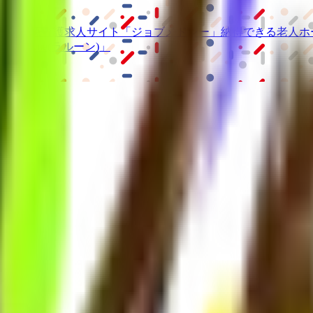
級の
医療介護求人サイト
「ジョブメドレー」
納得できる
老人ホ
リ
「Lalune(ラルーン)」