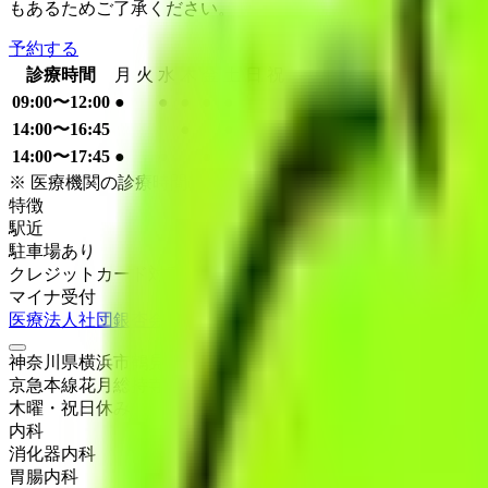
もあるためご了承ください。
予約する
診療時間
月
火
水
木
金
土
日
祝
09:00〜12:00
●
●
●
●
●
14:00〜16:45
●
●
14:00〜17:45
●
●
●
※ 医療機関の診療時間は上記の通りですが、すでに予約が
特徴
駅近
駐車場あり
クレジットカード対応
マイナ受付
医療法人社団銀杏会 小出内科・胃腸科
神奈川県横浜市鶴見区鶴見1丁目11-17 ベルシャルムTOK 1F
京急本線
花月総持寺
木曜・祝日
休み
内科
消化器内科
胃腸内科