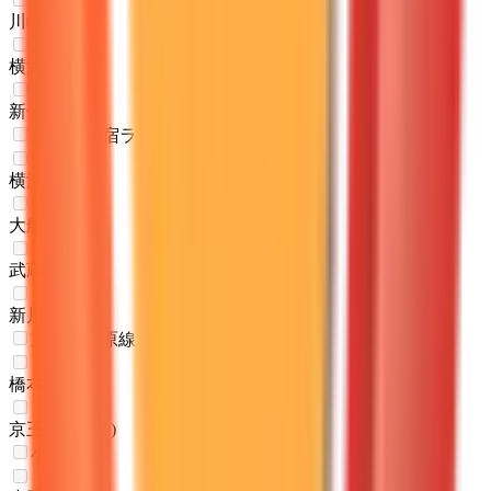
川崎
(
0
)
横浜
(
0
)
新子安
(
0
)
JR湘南新宿ライン
横浜
(
0
)
大船
(
0
)
武蔵小杉
(
0
)
新川崎
(
0
)
京王相模原線
橋本
(
0
)
京王稲田堤
(
0
)
小田急線