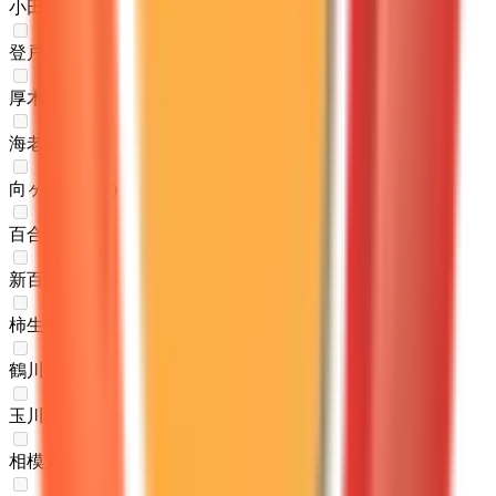
小田原
(
0
)
登戸
(
0
)
厚木
(
0
)
海老名
(
0
)
向ヶ丘遊園
(
0
)
百合ヶ丘
(
0
)
新百合ヶ丘
(
0
)
柿生
(
0
)
鶴川
(
0
)
玉川学園前
(
0
)
相模大野
(
0
)