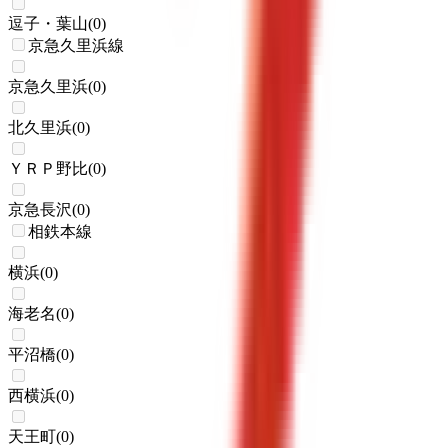
逗子・葉山
(
0
)
京急久里浜線
京急久里浜
(
0
)
北久里浜
(
0
)
ＹＲＰ野比
(
0
)
京急長沢
(
0
)
相鉄本線
横浜
(
0
)
海老名
(
0
)
平沼橋
(
0
)
西横浜
(
0
)
天王町
(
0
)