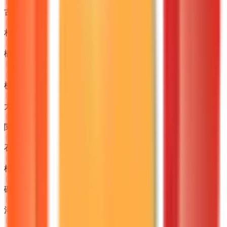
古淵
(
0
)
相模原
(
0
)
橋本
(
0
)
JR根岸線
横浜
(
0
)
大船
(
0
)
関内
(
0
)
石川町
(
0
)
根岸
(
0
)
磯子
(
0
)
洋光台
(
0
)