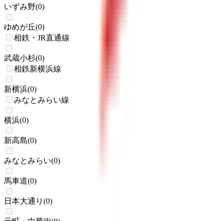
いずみ野
(
0
)
ゆめが丘
(
0
)
相鉄・JR直通線
武蔵小杉
(
0
)
相鉄新横浜線
新横浜
(
0
)
みなとみらい線
横浜
(
0
)
新高島
(
0
)
みなとみらい
(
0
)
馬車道
(
0
)
日本大通り
(
0
)