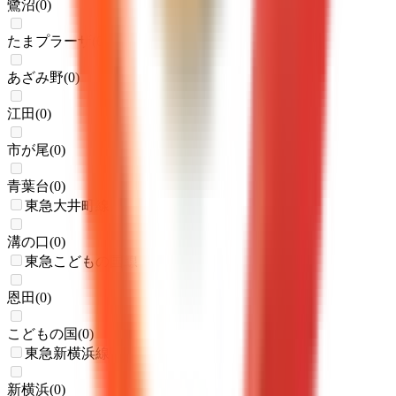
鷺沼
(
0
)
たまプラーザ
(
0
)
あざみ野
(
0
)
江田
(
0
)
市が尾
(
0
)
青葉台
(
0
)
東急大井町線
溝の口
(
0
)
東急こどもの国線
恩田
(
0
)
こどもの国
(
0
)
東急新横浜線
新横浜
(
0
)