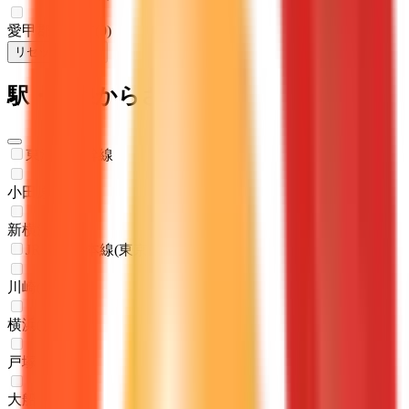
愛甲郡清川村
(
0
)
リセット
検索
駅・沿線からさがす
東海道新幹線
小田原
(
0
)
新横浜
(
0
)
JR東海道本線(東京～熱海)
川崎
(
0
)
横浜
(
0
)
戸塚
(
0
)
大船
(
0
)