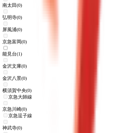
南太田
(
0
)
弘明寺
(
0
)
屏風浦
(
0
)
京急富岡
(
0
)
能見台
(
1
)
金沢文庫
(
0
)
金沢八景
(
0
)
横須賀中央
(
0
)
京急大師線
京急川崎
(
0
)
京急逗子線
神武寺
(
0
)