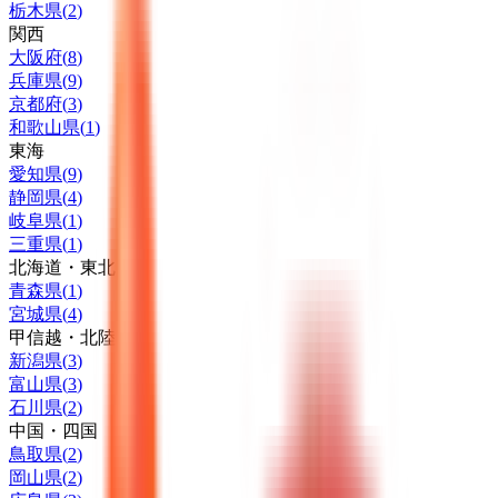
栃木県
(
2
)
関西
大阪府
(
8
)
兵庫県
(
9
)
京都府
(
3
)
和歌山県
(
1
)
東海
愛知県
(
9
)
静岡県
(
4
)
岐阜県
(
1
)
三重県
(
1
)
北海道・東北
青森県
(
1
)
宮城県
(
4
)
甲信越・北陸
新潟県
(
3
)
富山県
(
3
)
石川県
(
2
)
中国・四国
鳥取県
(
2
)
岡山県
(
2
)