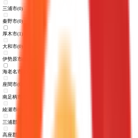
三浦市
(
0
)
秦野市
(
0
)
厚木市
(
1
)
大和市
(
0
)
伊勢原市
(
0
)
海老名市
(
1
)
座間市
(
0
)
南足柄市
(
0
)
綾瀬市
(
0
)
三浦郡葉山町
(
0
)
高座郡寒川町
(
0
)