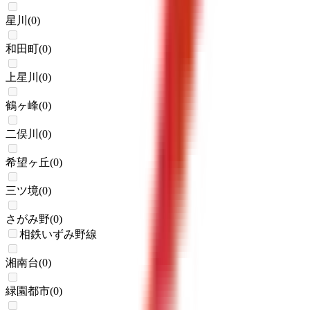
星川
(
0
)
和田町
(
0
)
上星川
(
0
)
鶴ヶ峰
(
0
)
二俣川
(
0
)
希望ヶ丘
(
0
)
三ツ境
(
0
)
さがみ野
(
0
)
相鉄いずみ野線
湘南台
(
0
)
緑園都市
(
0
)