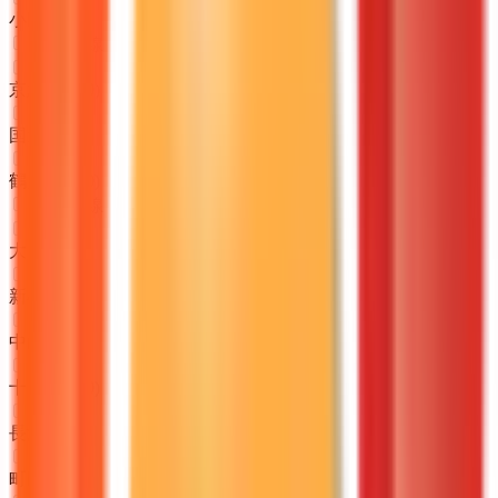
小田栄
(
0
)
JR鶴見線
京急鶴見
(
0
)
国道
(
0
)
鶴見小野
(
0
)
JR横浜線
大口
(
0
)
新横浜
(
0
)
中山
(
0
)
十日市場
(
0
)
長津田
(
0
)
町田
(
0
)