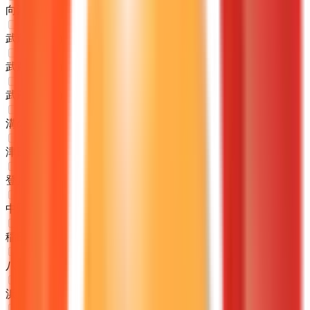
向河原
(
0
)
武蔵小杉
(
0
)
武蔵中原
(
0
)
武蔵新城
(
0
)
溝の口
(
0
)
津田山
(
0
)
登戸
(
0
)
中野島
(
0
)
稲田堤
(
0
)
八丁畷
(
0
)
浜川崎
(
0
)