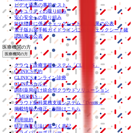
ビデオ通話の事前テスト
セキュリティの取り組み
安心安全への取り組み
PHR指針に係るチェックシート確認結果の公表
電子版お薬手帳ガイドラインに係るチェックシート確
認結果の公表
医療機関の方
医療機関の方
クラウド診療
支援システム
「CLINICS」
CLINICS予約
CLINICSオンライン診療
CLINICSカルテ
調剤薬局向け統合型クラウドソリューション
「MEDIXS」
クラウド歯科業務
支援システム
「Dentis」
掲載情報の修正・削除はこちら
利用規約
特定商取引法に基づく表記
プライバシーポリシー