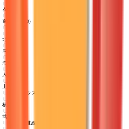
衣笠
(
0
)
京急久里浜
(
0
)
JR相模線
北茅ケ崎
(
0
)
厚木
(
0
)
海老名
(
0
)
入谷
(
0
)
上溝
(
0
)
JR成田エクスプレス
横浜
(
0
)
武蔵小杉
(
0
)
JR京浜東北線