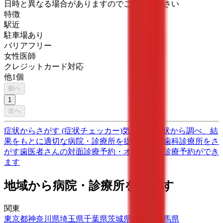
日時と異なる場合がありますのでご了承ください
特徴
駅近
駐車場あり
バリアフリー
女性医師
クレジットカード対応
他
1
個
前へ
1
次へ
症状からさがす (症状チェッカー)
気になる症状から調べ、結
果をもとに適切な病院・診療所を提案します
歯科診療所をさ
がす
歯医者さんの対面診療予約・オンライン診療予約ができ
ます
地域から病院・診療所をさがす
関東
東京都
神奈川県
埼玉県
千葉県
茨城県
栃木県
群馬県