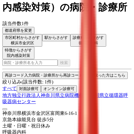
内感染対策
）
の病院・診療所
該当件数
1
件
都道府県を変更
市区町村からさがす
駅からさがす
診療科からさがす
横浜市金沢区
循環器内科
特徴からさがす
院内感染対策
検索
再診コード入力
病院・診療所から再診コードを受け取った方はこちら
絞り込み
(該当件数:
1
件)
すべて
対面診療可
オンライン診療可
地方独立行政法人神奈川県立病院機構 神奈川県立循環器呼
吸器病センター
神奈川県横浜市金沢区富岡東6-16-1
京急本線
能見台
徒歩
5
分
土曜・日曜・祝日
休み
呼吸器内科