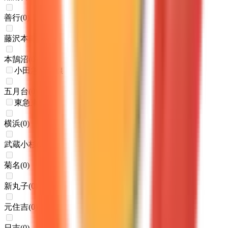
善行
(
0
)
藤沢本町
(
0
)
本鵠沼
(
0
)
小田急多摩線
五月台
(
0
)
東急東横線
横浜
(
0
)
武蔵小杉
(
0
)
菊名
(
0
)
新丸子
(
0
)
元住吉
(
0
)
日吉
(
0
)