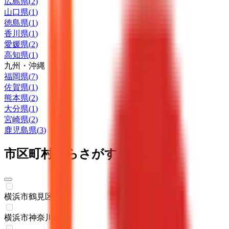
広島県
(
2
)
山口県
(
1
)
徳島県
(
1
)
香川県
(
1
)
愛媛県
(
2
)
高知県
(
1
)
九州・沖縄
福岡県
(
7
)
佐賀県
(
1
)
熊本県
(
2
)
大分県
(
1
)
宮崎県
(
2
)
鹿児島県
(
3
)
市区町村からさがす
横浜市鶴見区
(
0
)
横浜市神奈川区
(
0
)