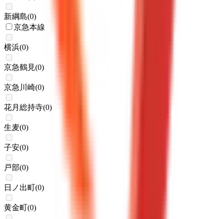
新綱島
(
0
)
京急本線
横浜
(
0
)
京急鶴見
(
0
)
京急川崎
(
0
)
花月総持寺
(
0
)
生麦
(
0
)
子安
(
0
)
戸部
(
0
)
日ノ出町
(
0
)
黄金町
(
0
)