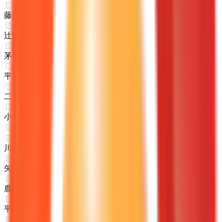
藤沢
(
0
)
辻堂
(
0
)
茅ケ崎
(
0
)
平塚
(
0
)
二宮
(
0
)
小田原
(
0
)
JR南武線
川崎
(
0
)
矢向
(
0
)
鹿島田
(
0
)
平間
(
0
)