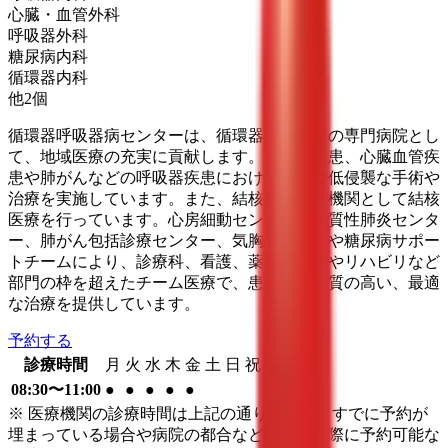
心臓・血管外科
呼吸器外科
糖尿病内科
循環器内科
他
2
個
循環器呼吸器病センターは、循環器・呼吸器の専門病院とし
て、地域医療の充実に貢献します。循環器疾患、心臓血管疾
患や肺がんなどの呼吸器疾患における高度で低侵襲な手術や
治療を実施しています。また、結核指定医療機関として結核
医療を行っています。心房細動センター、間質性肺炎センタ
ー、肺がん包括診療センター、気胸センターや糖尿病サポー
トチームにより、診療科、看護、薬剤、栄養やリハビリなど
部門の枠を超えたチーム医療で、患者さんに質の高い、最適
な治療を提供しています。
予約する
診療時間
月
火
水
木
金
土
日
祝
08:30〜11:00
●
●
●
●
●
※ 医療機関の診療時間は上記の通りですが、すでに予約が
埋まっている場合や病院の都合などにより実際に予約可能な