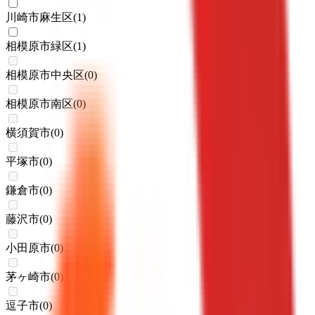
川崎市麻生区
(
1
)
相模原市緑区
(
1
)
相模原市中央区
(
0
)
相模原市南区
(
0
)
横須賀市
(
0
)
平塚市
(
0
)
鎌倉市
(
0
)
藤沢市
(
0
)
小田原市
(
0
)
茅ヶ崎市
(
0
)
逗子市
(
0
)