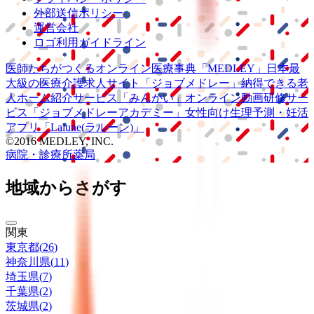
外部送信ポリシー
運営会社
ロゴ利用ガイドライン
医師たちがつくる
オンライン医療事典
「MEDLEY」
日本最
大級の
医療介護求人サイト
「ジョブメドレー」
納得できる
老
人ホーム紹介サービス
「みんかい」
オンライン
動画研修サー
ビス
「ジョブメドレー
アカデミー」
女性向け
生理予測・妊活
アプリ
「Lalune(ラルーン)」
©2016 MEDLEY, INC.
病院・診療所
薬局
地域からさがす
関東
東京都
(
26
)
神奈川県
(
11
)
埼玉県
(
7
)
千葉県
(
2
)
茨城県
(
2
)