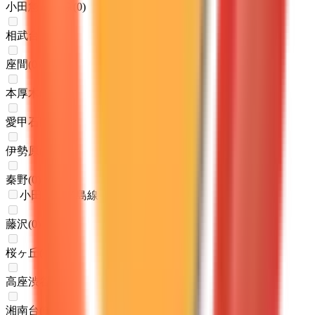
小田急相模原
(
0
)
相武台前
(
0
)
座間
(
0
)
本厚木
(
0
)
愛甲石田
(
0
)
伊勢原
(
0
)
秦野
(
0
)
小田急江ノ島線
藤沢
(
0
)
桜ヶ丘
(
0
)
高座渋谷
(
0
)
湘南台
(
0
)