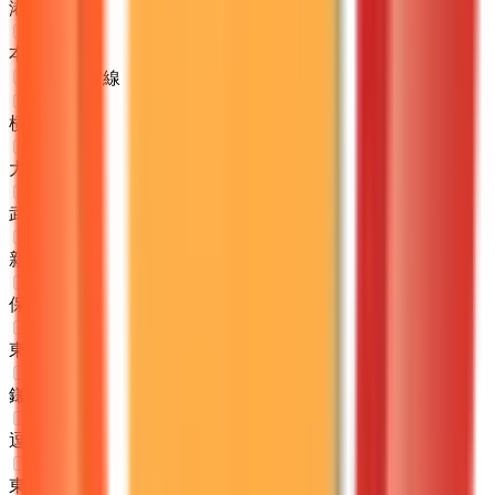
港南台
(
0
)
本郷台
(
0
)
JR横須賀線
横浜
(
0
)
大船
(
0
)
武蔵小杉
(
0
)
新川崎
(
0
)
保土ケ谷
(
0
)
東戸塚
(
0
)
鎌倉
(
0
)
逗子
(
0
)
東逗子
(
0
)