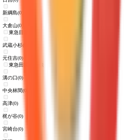
新綱島
(
0
)
大倉山
(
0
)
東急目黒線
武蔵小杉
(
0
)
元住吉
(
0
)
東急田園都市線
溝の口
(
0
)
中央林間
(
0
)
高津
(
0
)
梶が谷
(
0
)
宮崎台
(
0
)