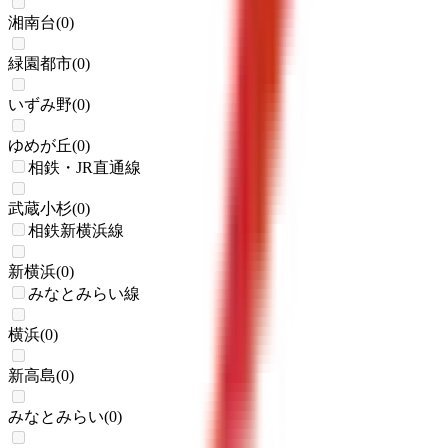
湘南台
(
0
)
緑園都市
(
0
)
いずみ野
(
0
)
ゆめが丘
(
0
)
相鉄・JR直通線
武蔵小杉
(
0
)
相鉄新横浜線
新横浜
(
0
)
みなとみらい線
横浜
(
0
)
新高島
(
0
)
みなとみらい
(
0
)