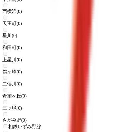
西横浜
(
0
)
天王町
(
0
)
星川
(
0
)
和田町
(
0
)
上星川
(
0
)
鶴ヶ峰
(
0
)
二俣川
(
0
)
希望ヶ丘
(
0
)
三ツ境
(
0
)
さがみ野
(
0
)
相鉄いずみ野線