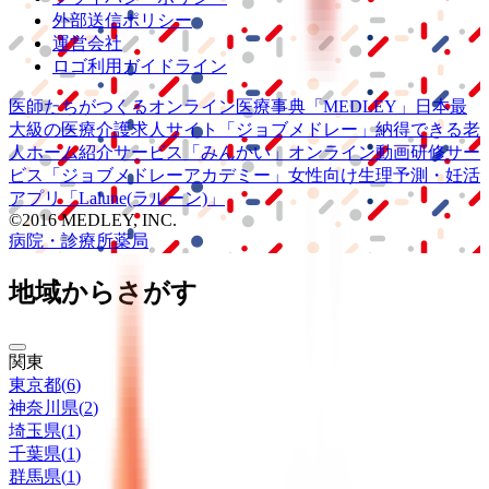
外部送信ポリシー
運営会社
ロゴ利用ガイドライン
医師たちがつくる
オンライン医療事典
「MEDLEY」
日本最
大級の
医療介護求人サイト
「ジョブメドレー」
納得できる
老
人ホーム紹介サービス
「みんかい」
オンライン
動画研修サー
ビス
「ジョブメドレー
アカデミー」
女性向け
生理予測・妊活
アプリ
「Lalune(ラルーン)」
©2016 MEDLEY, INC.
病院・診療所
薬局
地域からさがす
関東
東京都
(
6
)
神奈川県
(
2
)
埼玉県
(
1
)
千葉県
(
1
)
群馬県
(
1
)