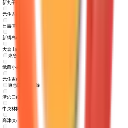
新丸子
(
0
)
元住吉
(
0
)
日吉
(
0
)
新綱島
(
0
)
大倉山
(
0
)
東急目黒線
武蔵小杉
(
0
)
元住吉
(
0
)
東急田園都市線
溝の口
(
0
)
中央林間
(
0
)
高津
(
0
)