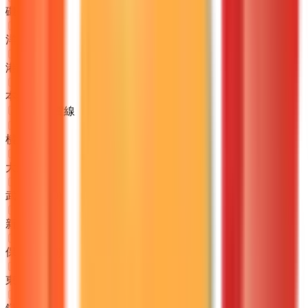
磯子
(
0
)
洋光台
(
0
)
港南台
(
0
)
本郷台
(
0
)
JR横須賀線
横浜
(
0
)
大船
(
0
)
武蔵小杉
(
0
)
新川崎
(
0
)
保土ケ谷
(
0
)
東戸塚
(
0
)