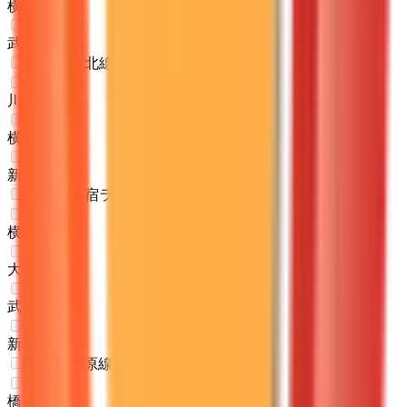
横浜
(
0
)
武蔵小杉
(
0
)
JR京浜東北線
川崎
(
0
)
横浜
(
0
)
新子安
(
0
)
JR湘南新宿ライン
横浜
(
0
)
大船
(
0
)
武蔵小杉
(
0
)
新川崎
(
0
)
京王相模原線
橋本
(
0
)