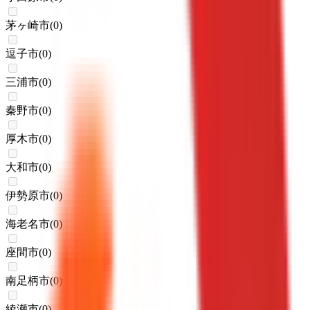
茅ヶ崎市
(
0
)
逗子市
(
0
)
三浦市
(
0
)
秦野市
(
0
)
厚木市
(
0
)
大和市
(
0
)
伊勢原市
(
0
)
海老名市
(
0
)
座間市
(
0
)
南足柄市
(
0
)
綾瀬市
(
0
)