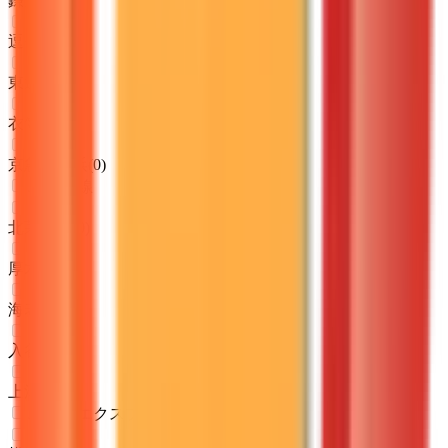
鎌倉
(
0
)
逗子
(
0
)
東逗子
(
0
)
衣笠
(
0
)
京急久里浜
(
0
)
JR相模線
北茅ケ崎
(
0
)
厚木
(
0
)
海老名
(
0
)
入谷
(
0
)
上溝
(
0
)
JR成田エクスプレス