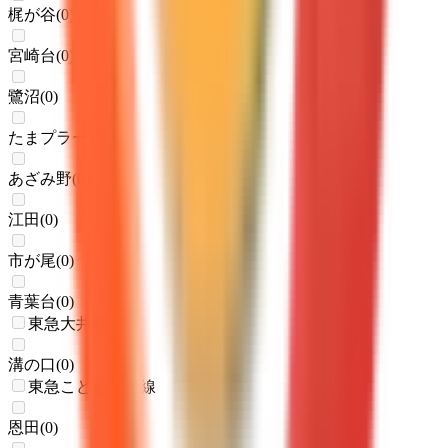
梶が谷
(
0
)
宮崎台
(
0
)
鷺沼
(
0
)
たまプラーザ
(
0
)
あざみ野
(
0
)
江田
(
0
)
市が尾
(
0
)
青葉台
(
0
)
東急大井町線
溝の口
(
0
)
東急こどもの国線
恩田
(
0
)