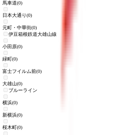
馬車道
(
0
)
日本大通り
(
0
)
元町・中華街
(
0
)
伊豆箱根鉄道大雄山線
小田原
(
0
)
緑町
(
0
)
富士フイルム前
(
0
)
大雄山
(
0
)
ブルーライン
横浜
(
0
)
新横浜
(
0
)
桜木町
(
0
)