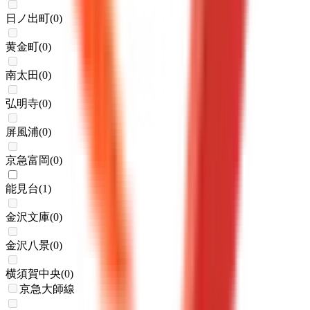
日ノ出町
(
0
)
黄金町
(
0
)
南太田
(
0
)
弘明寺
(
0
)
屏風浦
(
0
)
京急富岡
(
0
)
能見台
(
1
)
金沢文庫
(
0
)
金沢八景
(
0
)
横須賀中央
(
0
)
京急大師線