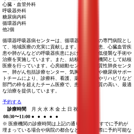
心臓・血管外科
呼吸器外科
糖尿病内科
循環器内科
他
2
個
循環器呼吸器病センターは、循環器・呼吸器の専門病院とし
て、地域医療の充実に貢献します。循環器疾患、心臓血管疾
患や肺がんなどの呼吸器疾患における高度で低侵襲な手術や
治療を実施しています。また、結核指定医療機関として結核
医療を行っています。心房細動センター、間質性肺炎センタ
ー、肺がん包括診療センター、気胸センターや糖尿病サポー
トチームにより、診療科、看護、薬剤、栄養やリハビリなど
部門の枠を超えたチーム医療で、患者さんに質の高い、最適
な治療を提供しています。
予約する
診療時間
月
火
水
木
金
土
日
祝
08:30〜11:00
●
●
●
●
●
※ 医療機関の診療時間は上記の通りですが、すでに予約が
埋まっている場合や病院の都合などにより実際に予約可能な