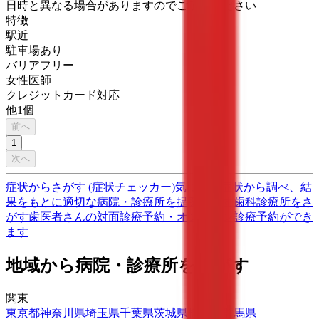
日時と異なる場合がありますのでご了承ください
特徴
駅近
駐車場あり
バリアフリー
女性医師
クレジットカード対応
他
1
個
前へ
1
次へ
症状からさがす (症状チェッカー)
気になる症状から調べ、結
果をもとに適切な病院・診療所を提案します
歯科診療所をさ
がす
歯医者さんの対面診療予約・オンライン診療予約ができ
ます
地域から病院・診療所をさがす
関東
東京都
神奈川県
埼玉県
千葉県
茨城県
栃木県
群馬県