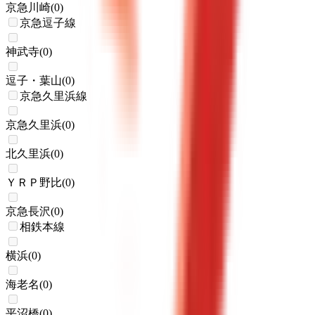
京急川崎
(
0
)
京急逗子線
神武寺
(
0
)
逗子・葉山
(
0
)
京急久里浜線
京急久里浜
(
0
)
北久里浜
(
0
)
ＹＲＰ野比
(
0
)
京急長沢
(
0
)
相鉄本線
横浜
(
0
)
海老名
(
0
)
平沼橋
(
0
)