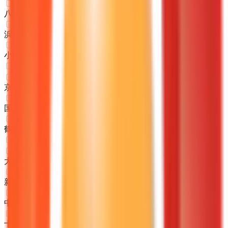
八丁畷
(
0
)
浜川崎
(
0
)
小田栄
(
0
)
JR鶴見線
京急鶴見
(
0
)
国道
(
0
)
鶴見小野
(
0
)
JR横浜線
大口
(
0
)
新横浜
(
0
)
中山
(
0
)
十日市場
(
0
)