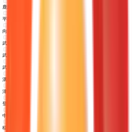
鹿島田
(
0
)
平間
(
0
)
向河原
(
0
)
武蔵小杉
(
0
)
武蔵中原
(
0
)
武蔵新城
(
0
)
溝の口
(
0
)
津田山
(
0
)
登戸
(
0
)
中野島
(
0
)
稲田堤
(
0
)