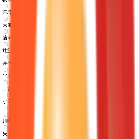
戸塚
(
0
)
大船
(
0
)
藤沢
(
0
)
辻堂
(
0
)
茅ケ崎
(
0
)
平塚
(
0
)
二宮
(
0
)
小田原
(
0
)
JR南武線
川崎
(
0
)
矢向
(
0
)