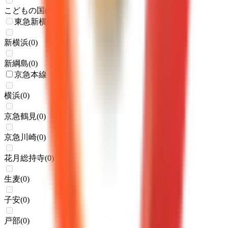
こどもの国
(
0
)
東急新横浜線
新横浜
(
0
)
新綱島
(
0
)
京急本線
横浜
(
0
)
京急鶴見
(
0
)
京急川崎
(
0
)
花月総持寺
(
0
)
生麦
(
0
)
子安
(
0
)
戸部
(
0
)