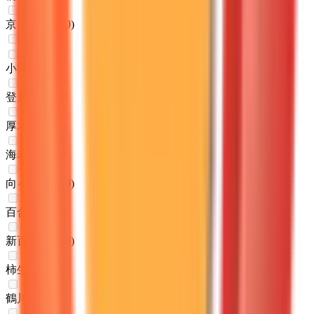
京王稲田堤
(
0
)
小田急線
小田原
(
0
)
登戸
(
0
)
厚木
(
0
)
海老名
(
0
)
向ヶ丘遊園
(
0
)
百合ヶ丘
(
0
)
新百合ヶ丘
(
0
)
柿生
(
0
)
鶴川
(
0
)