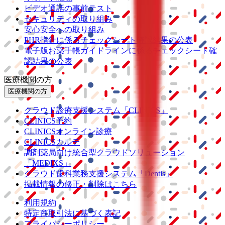
ビデオ通話の事前テスト
セキュリティの取り組み
安心安全への取り組み
PHR指針に係るチェックシート確認結果の公表
電子版お薬手帳ガイドラインに係るチェックシート確
認結果の公表
医療機関の方
医療機関の方
クラウド診療
支援システム
「CLINICS」
CLINICS予約
CLINICSオンライン診療
CLINICSカルテ
調剤薬局向け統合型クラウドソリューション
「MEDIXS」
クラウド歯科業務
支援システム
「Dentis」
掲載情報の修正・削除はこちら
利用規約
特定商取引法に基づく表記
プライバシーポリシー