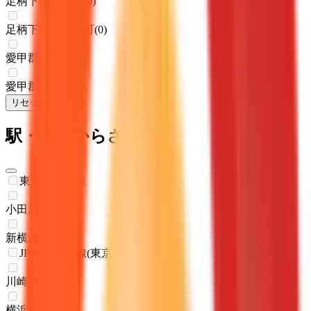
足柄下郡真鶴町
(
0
)
足柄下郡湯河原町
(
0
)
愛甲郡愛川町
(
0
)
愛甲郡清川村
(
0
)
リセット
検索
駅・沿線からさがす
東海道新幹線
小田原
(
0
)
新横浜
(
0
)
JR東海道本線(東京～熱海)
川崎
(
0
)
横浜
(
0
)