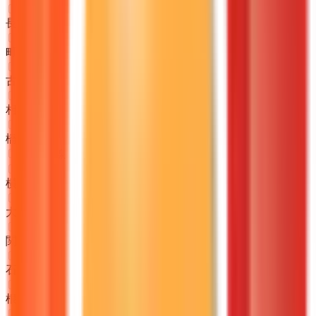
長津田
(
0
)
町田
(
0
)
古淵
(
0
)
相模原
(
0
)
橋本
(
0
)
JR根岸線
横浜
(
0
)
大船
(
0
)
関内
(
0
)
石川町
(
0
)
根岸
(
0
)