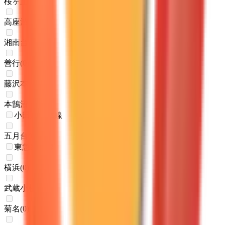
桜ヶ丘
(
0
)
高座渋谷
(
0
)
湘南台
(
0
)
善行
(
0
)
藤沢本町
(
0
)
本鵠沼
(
0
)
小田急多摩線
五月台
(
0
)
東急東横線
横浜
(
0
)
武蔵小杉
(
0
)
菊名
(
0
)