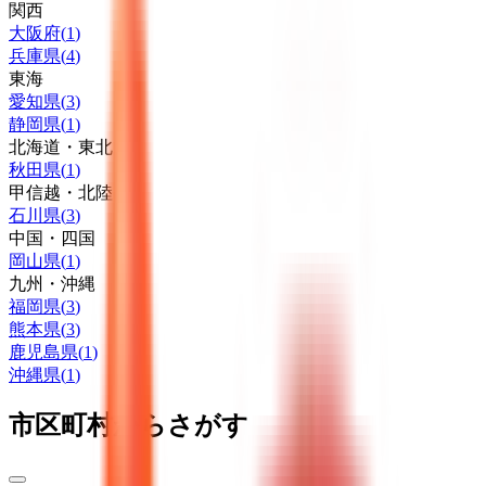
関西
大阪府
(
1
)
兵庫県
(
4
)
東海
愛知県
(
3
)
静岡県
(
1
)
北海道・東北
秋田県
(
1
)
甲信越・北陸
石川県
(
3
)
中国・四国
岡山県
(
1
)
九州・沖縄
福岡県
(
3
)
熊本県
(
3
)
鹿児島県
(
1
)
沖縄県
(
1
)
市区町村からさがす