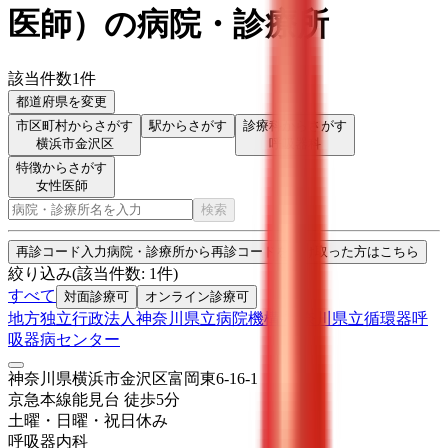
医師
）
の病院・診療所
該当件数
1
件
都道府県を変更
市区町村からさがす
駅からさがす
診療科からさがす
横浜市金沢区
呼吸器科
特徴からさがす
女性医師
検索
再診コード入力
病院・診療所から再診コードを受け取った方はこちら
絞り込み
(該当件数:
1
件)
すべて
対面診療可
オンライン診療可
地方独立行政法人神奈川県立病院機構 神奈川県立循環器呼
吸器病センター
神奈川県横浜市金沢区富岡東6-16-1
京急本線
能見台
徒歩
5
分
土曜・日曜・祝日
休み
呼吸器内科