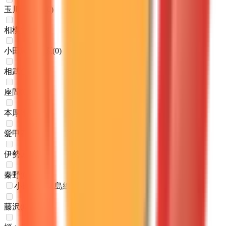
玉川学園前
(
0
)
相模大野
(
0
)
小田急相模原
(
0
)
相武台前
(
0
)
座間
(
0
)
本厚木
(
0
)
愛甲石田
(
0
)
伊勢原
(
0
)
秦野
(
0
)
小田急江ノ島線
藤沢
(
0
)