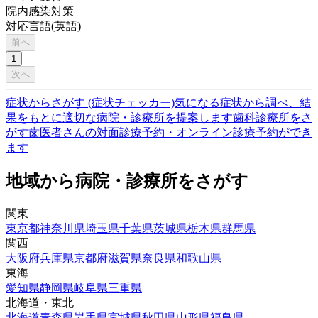
院内感染対策
対応言語(英語)
前へ
1
次へ
症状からさがす (症状チェッカー)
気になる症状から調べ、結
果をもとに適切な病院・診療所を提案します
歯科診療所をさ
がす
歯医者さんの対面診療予約・オンライン診療予約ができ
ます
地域から病院・診療所をさがす
関東
東京都
神奈川県
埼玉県
千葉県
茨城県
栃木県
群馬県
関西
大阪府
兵庫県
京都府
滋賀県
奈良県
和歌山県
東海
愛知県
静岡県
岐阜県
三重県
北海道・東北
北海道
青森県
岩手県
宮城県
秋田県
山形県
福島県