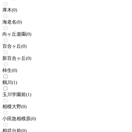
厚木
(
0
)
海老名
(
0
)
向ヶ丘遊園
(
0
)
百合ヶ丘
(
0
)
新百合ヶ丘
(
0
)
柿生
(
0
)
鶴川
(
1
)
玉川学園前
(
1
)
相模大野
(
0
)
小田急相模原
(
0
)
相武台前
(
0
)