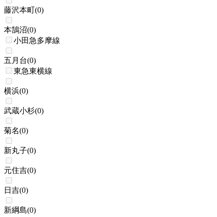
藤沢本町
(
0
)
本鵠沼
(
0
)
小田急多摩線
五月台
(
0
)
東急東横線
横浜
(
0
)
武蔵小杉
(
0
)
菊名
(
0
)
新丸子
(
0
)
元住吉
(
0
)
日吉
(
0
)
新綱島
(
0
)