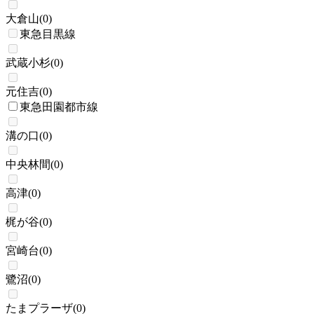
大倉山
(
0
)
東急目黒線
武蔵小杉
(
0
)
元住吉
(
0
)
東急田園都市線
溝の口
(
0
)
中央林間
(
0
)
高津
(
0
)
梶が谷
(
0
)
宮崎台
(
0
)
鷺沼
(
0
)
たまプラーザ
(
0
)