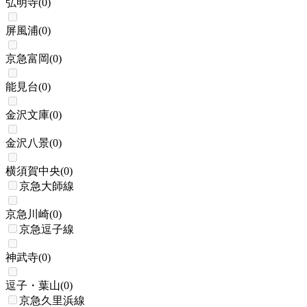
弘明寺
(
0
)
屏風浦
(
0
)
京急富岡
(
0
)
能見台
(
0
)
金沢文庫
(
0
)
金沢八景
(
0
)
横須賀中央
(
0
)
京急大師線
京急川崎
(
0
)
京急逗子線
神武寺
(
0
)
逗子・葉山
(
0
)
京急久里浜線