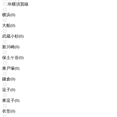
JR横須賀線
横浜
(
0
)
大船
(
0
)
武蔵小杉
(
0
)
新川崎
(
0
)
保土ケ谷
(
0
)
東戸塚
(
0
)
鎌倉
(
0
)
逗子
(
0
)
東逗子
(
0
)
衣笠
(
0
)