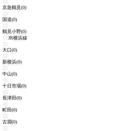
京急鶴見
(
0
)
国道
(
0
)
鶴見小野
(
0
)
JR横浜線
大口
(
0
)
新横浜
(
0
)
中山
(
0
)
十日市場
(
0
)
長津田
(
0
)
町田
(
0
)
古淵
(
0
)