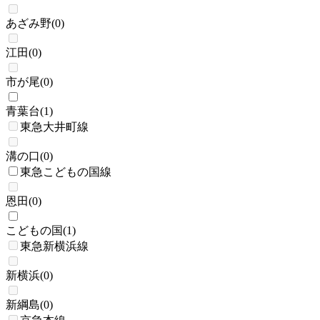
あざみ野
(
0
)
江田
(
0
)
市が尾
(
0
)
青葉台
(
1
)
東急大井町線
溝の口
(
0
)
東急こどもの国線
恩田
(
0
)
こどもの国
(
1
)
東急新横浜線
新横浜
(
0
)
新綱島
(
0
)