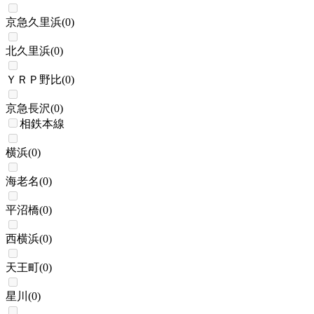
京急久里浜
(
0
)
北久里浜
(
0
)
ＹＲＰ野比
(
0
)
京急長沢
(
0
)
相鉄本線
横浜
(
0
)
海老名
(
0
)
平沼橋
(
0
)
西横浜
(
0
)
天王町
(
0
)
星川
(
0
)