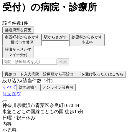
受付
）
の病院・診療所
該当件数
1
件
都道府県を変更
市区町村からさがす
駅からさがす
診療科からさがす
横浜市青葉区
小児科
特徴からさがす
マイナ受付
検索
再診コード入力
病院・診療所から再診コードを受け取った方はこちら
絞り込み
(該当件数:
1
件)
すべて
対面診療可
オンライン診療可
渡辺医院
神奈川県横浜市青葉区奈良町1670-44
東急こどもの国線
こどもの国
徒歩
15
分
日曜・祝日
休み
内科
小児科