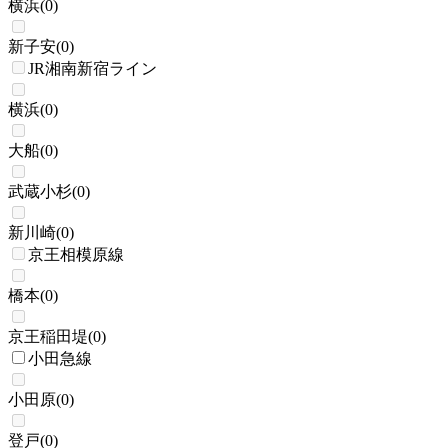
横浜
(
0
)
新子安
(
0
)
JR湘南新宿ライン
横浜
(
0
)
大船
(
0
)
武蔵小杉
(
0
)
新川崎
(
0
)
京王相模原線
橋本
(
0
)
京王稲田堤
(
0
)
小田急線
小田原
(
0
)
登戸
(
0
)