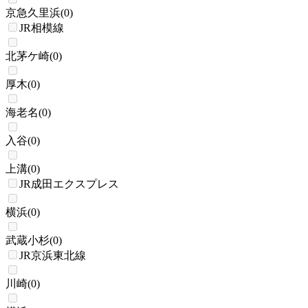
京急久里浜
(
0
)
JR相模線
北茅ケ崎
(
0
)
厚木
(
0
)
海老名
(
0
)
入谷
(
0
)
上溝
(
0
)
JR成田エクスプレス
横浜
(
0
)
武蔵小杉
(
0
)
JR京浜東北線
川崎
(
0
)