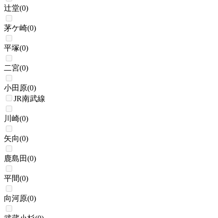
辻堂
(
0
)
茅ケ崎
(
0
)
平塚
(
0
)
二宮
(
0
)
小田原
(
0
)
JR南武線
川崎
(
0
)
矢向
(
0
)
鹿島田
(
0
)
平間
(
0
)
向河原
(
0
)