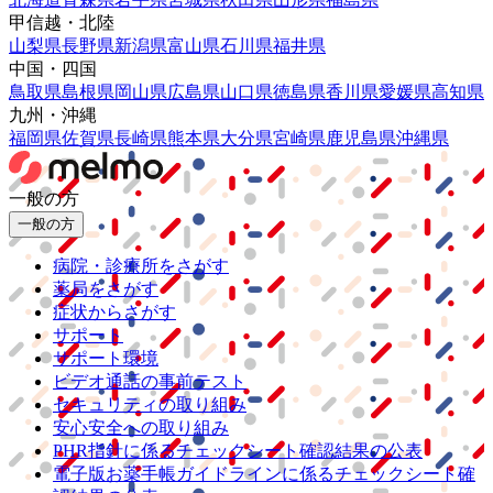
甲信越・北陸
山梨県
長野県
新潟県
富山県
石川県
福井県
中国・四国
鳥取県
島根県
岡山県
広島県
山口県
徳島県
香川県
愛媛県
高知県
九州・沖縄
福岡県
佐賀県
長崎県
熊本県
大分県
宮崎県
鹿児島県
沖縄県
一般の方
一般の方
病院・診療所をさがす
薬局をさがす
症状からさがす
サポート
サポート環境
ビデオ通話の事前テスト
セキュリティの取り組み
安心安全への取り組み
PHR指針に係るチェックシート確認結果の公表
電子版お薬手帳ガイドラインに係るチェックシート確