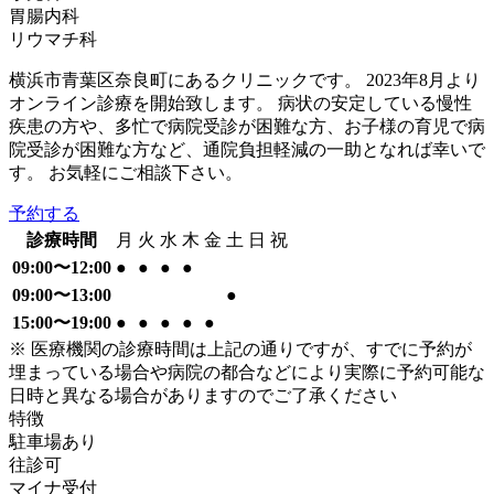
胃腸内科
リウマチ科
横浜市青葉区奈良町にあるクリニックです。 2023年8月より
オンライン診療を開始致します。 病状の安定している慢性
疾患の方や、多忙で病院受診が困難な方、お子様の育児で病
院受診が困難な方など、通院負担軽減の一助となれば幸いで
す。 お気軽にご相談下さい。
予約する
診療時間
月
火
水
木
金
土
日
祝
09:00〜12:00
●
●
●
●
09:00〜13:00
●
15:00〜19:00
●
●
●
●
●
※ 医療機関の診療時間は上記の通りですが、すでに予約が
埋まっている場合や病院の都合などにより実際に予約可能な
日時と異なる場合がありますのでご了承ください
特徴
駐車場あり
往診可
マイナ受付