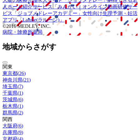
大級の
医療介護求人サイト
「ジョブメドレー」
納得できる
老
人ホーム紹介サービス
「みんかい」
オンライン
動画研修サー
ビス
「ジョブメドレー
アカデミー」
女性向け
生理予測・妊活
アプリ
「Lalune(ラルーン)」
©2016 MEDLEY, INC.
病院・診療所
薬局
地域からさがす
関東
東京都
(
26
)
神奈川県
(
21
)
埼玉県
(
7
)
千葉県
(
1
)
茨城県
(
6
)
栃木県
(
1
)
群馬県
(
2
)
関西
大阪府
(
6
)
兵庫県
(
9
)
京都府
(
4
)