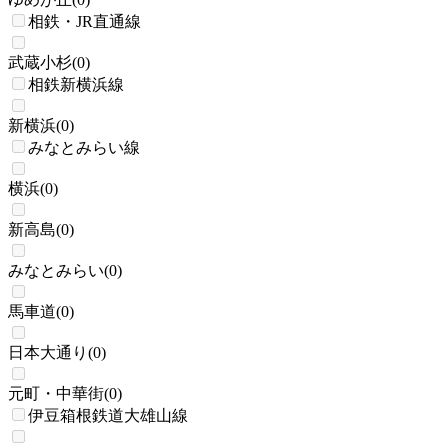
相鉄・JR直通線
武蔵小杉
(
0
)
相鉄新横浜線
新横浜
(
0
)
みなとみらい線
横浜
(
0
)
新高島
(
0
)
みなとみらい
(
0
)
馬車道
(
0
)
日本大通り
(
0
)
元町・中華街
(
0
)
伊豆箱根鉄道大雄山線