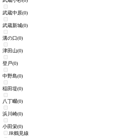
武蔵小杉
(
0
)
武蔵中原
(
0
)
武蔵新城
(
0
)
溝の口
(
0
)
津田山
(
0
)
登戸
(
0
)
中野島
(
0
)
稲田堤
(
0
)
八丁畷
(
0
)
浜川崎
(
0
)
小田栄
(
0
)
JR鶴見線