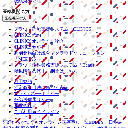
認結果の公表
医療機関の方
医療機関の方
クラウド診療
支援システム
「CLINICS」
CLINICS予約
CLINICSオンライン診療
CLINICSカルテ
調剤薬局向け統合型クラウドソリューション
「MEDIXS」
クラウド歯科業務
支援システム
「Dentis」
掲載情報の修正・削除はこちら
利用規約
特定商取引法に基づく表記
プライバシーポリシー
外部送信ポリシー
運営会社
ロゴ利用ガイドライン
医師たちがつくる
オンライン医療事典
「MEDLEY」
日本最