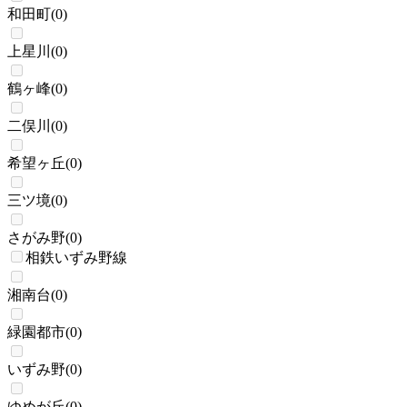
和田町
(
0
)
上星川
(
0
)
鶴ヶ峰
(
0
)
二俣川
(
0
)
希望ヶ丘
(
0
)
三ツ境
(
0
)
さがみ野
(
0
)
相鉄いずみ野線
湘南台
(
0
)
緑園都市
(
0
)
いずみ野
(
0
)
ゆめが丘
(
0
)