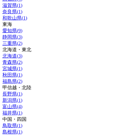
滋賀県
(
1
)
奈良県
(
1
)
和歌山県
(
1
)
東海
愛知県
(
9
)
静岡県
(
3
)
三重県
(
2
)
北海道・東北
北海道
(
3
)
青森県
(
2
)
宮城県
(
1
)
秋田県
(
1
)
福島県
(
2
)
甲信越・北陸
長野県
(
1
)
新潟県
(
1
)
富山県
(
4
)
福井県
(
1
)
中国・四国
鳥取県
(
1
)
島根県
(
1
)