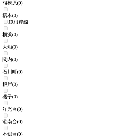
相模原
(
0
)
橋本
(
0
)
JR根岸線
横浜
(
0
)
大船
(
0
)
関内
(
0
)
石川町
(
0
)
根岸
(
0
)
磯子
(
0
)
洋光台
(
0
)
港南台
(
0
)
本郷台
(
0
)