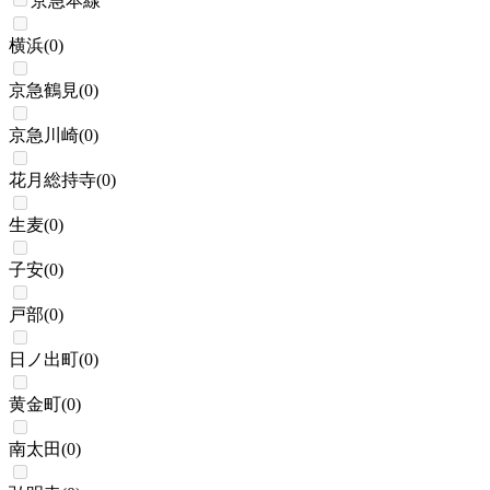
京急本線
横浜
(
0
)
京急鶴見
(
0
)
京急川崎
(
0
)
花月総持寺
(
0
)
生麦
(
0
)
子安
(
0
)
戸部
(
0
)
日ノ出町
(
0
)
黄金町
(
0
)
南太田
(
0
)