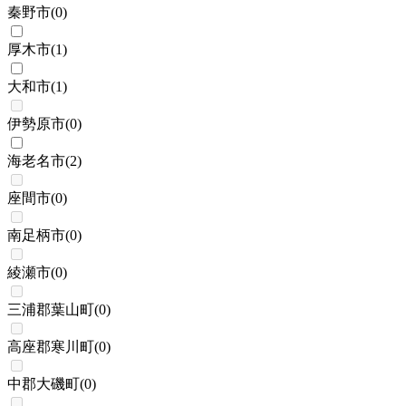
秦野市
(
0
)
厚木市
(
1
)
大和市
(
1
)
伊勢原市
(
0
)
海老名市
(
2
)
座間市
(
0
)
南足柄市
(
0
)
綾瀬市
(
0
)
三浦郡葉山町
(
0
)
高座郡寒川町
(
0
)
中郡大磯町
(
0
)