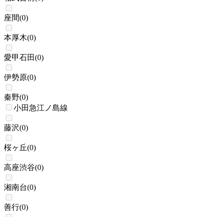
座間
(
0
)
本厚木
(
0
)
愛甲石田
(
0
)
伊勢原
(
0
)
秦野
(
0
)
小田急江ノ島線
藤沢
(
0
)
桜ヶ丘
(
0
)
高座渋谷
(
0
)
湘南台
(
0
)
善行
(
0
)