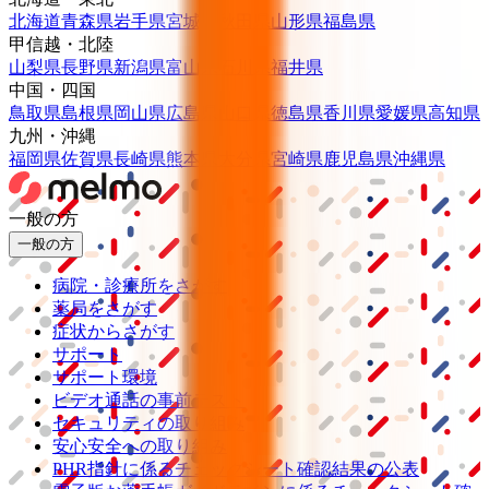
北海道
青森県
岩手県
宮城県
秋田県
山形県
福島県
甲信越・北陸
山梨県
長野県
新潟県
富山県
石川県
福井県
中国・四国
鳥取県
島根県
岡山県
広島県
山口県
徳島県
香川県
愛媛県
高知県
九州・沖縄
福岡県
佐賀県
長崎県
熊本県
大分県
宮崎県
鹿児島県
沖縄県
一般の方
一般の方
病院・診療所をさがす
薬局をさがす
症状からさがす
サポート
サポート環境
ビデオ通話の事前テスト
セキュリティの取り組み
安心安全への取り組み
PHR指針に係るチェックシート確認結果の公表