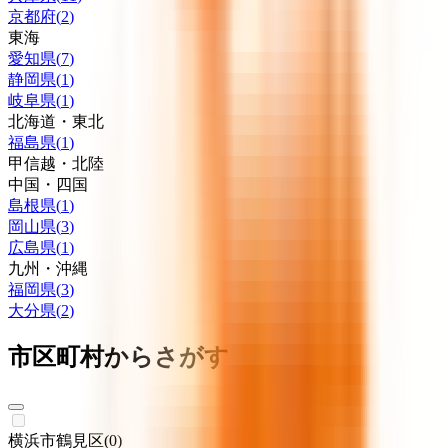
京都府
(
2
)
東海
愛知県
(
7
)
静岡県
(
1
)
岐阜県
(
1
)
北海道・東北
福島県
(
1
)
甲信越・北陸
中国・四国
島根県
(
1
)
岡山県
(
3
)
広島県
(
1
)
九州・沖縄
福岡県
(
3
)
大分県
(
2
)
市区町村からさがす
横浜市鶴見区
(
0
)