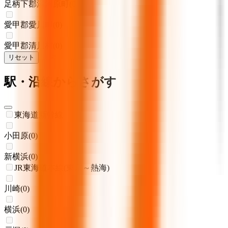
足柄下郡湯河原町
(
0
)
愛甲郡愛川町
(
0
)
愛甲郡清川村
(
0
)
リセット
検索
駅・沿線からさがす
東海道新幹線
小田原
(
0
)
新横浜
(
0
)
JR東海道本線(東京～熱海)
川崎
(
0
)
横浜
(
0
)