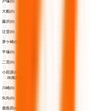
戸塚
(
0
)
大船
(
0
)
藤沢
(
0
)
辻堂
(
0
)
茅ケ崎
(
0
)
平塚
(
0
)
二宮
(
0
)
小田原
(
0
)
JR南武線
川崎
(
0
)
矢向
(
0
)
鹿島田
(
0
)