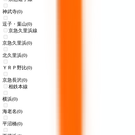
神武寺
(
0
)
逗子・葉山
(
0
)
京急久里浜線
京急久里浜
(
0
)
北久里浜
(
0
)
ＹＲＰ野比
(
0
)
京急長沢
(
0
)
相鉄本線
横浜
(
0
)
海老名
(
0
)
平沼橋
(
0
)