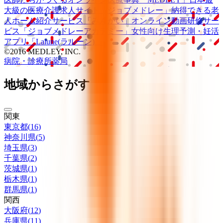
大級の
医療介護求人サイト
「ジョブメドレー」
納得できる
老
人ホーム紹介サービス
「みんかい」
オンライン
動画研修サー
ビス
「ジョブメドレー
アカデミー」
女性向け
生理予測・妊活
アプリ
「Lalune(ラルーン)」
©2016 MEDLEY, INC.
病院・診療所
薬局
地域からさがす
関東
東京都
(
16
)
神奈川県
(
5
)
埼玉県
(
3
)
千葉県
(
2
)
茨城県
(
1
)
栃木県
(
1
)
群馬県
(
1
)
関西
大阪府
(
12
)
兵庫県
(
11
)