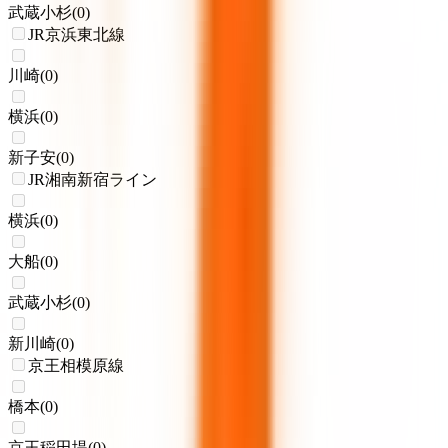
武蔵小杉
(
0
)
JR京浜東北線
川崎
(
0
)
横浜
(
0
)
新子安
(
0
)
JR湘南新宿ライン
横浜
(
0
)
大船
(
0
)
武蔵小杉
(
0
)
新川崎
(
0
)
京王相模原線
橋本
(
0
)
京王稲田堤
(
0
)