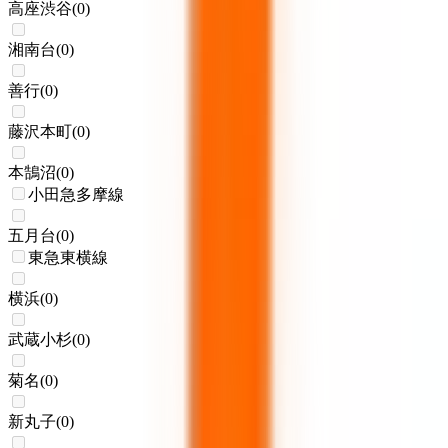
高座渋谷
(
0
)
湘南台
(
0
)
善行
(
0
)
藤沢本町
(
0
)
本鵠沼
(
0
)
小田急多摩線
五月台
(
0
)
東急東横線
横浜
(
0
)
武蔵小杉
(
0
)
菊名
(
0
)
新丸子
(
0
)