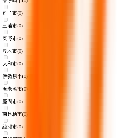
茅ヶ崎市
(
0
)
逗子市
(
0
)
三浦市
(
0
)
秦野市
(
0
)
厚木市
(
0
)
大和市
(
0
)
伊勢原市
(
0
)
海老名市
(
0
)
座間市
(
0
)
南足柄市
(
0
)
綾瀬市
(
0
)