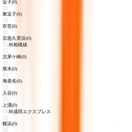
逗子
(
0
)
東逗子
(
0
)
衣笠
(
0
)
京急久里浜
(
0
)
JR相模線
北茅ケ崎
(
0
)
厚木
(
0
)
海老名
(
0
)
入谷
(
0
)
上溝
(
0
)
JR成田エクスプレス
横浜
(
0
)