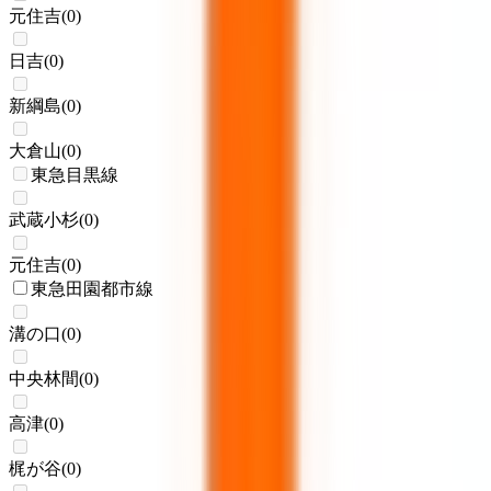
元住吉
(
0
)
日吉
(
0
)
新綱島
(
0
)
大倉山
(
0
)
東急目黒線
武蔵小杉
(
0
)
元住吉
(
0
)
東急田園都市線
溝の口
(
0
)
中央林間
(
0
)
高津
(
0
)
梶が谷
(
0
)