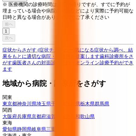
※ 医療機関の診療時間は上記の通りですが、すでに予約が
埋まっている場合や病院の都合などにより実際に予約可能な
日時と異なる場合がありますのでご了承ください
前へ
1
次へ
症状からさがす (症状チェッカー)
気になる症状から調べ、結
果をもとに適切な病院・診療所を提案します
歯科診療所をさ
がす
歯医者さんの対面診療予約・オンライン診療予約ができ
ます
地域から病院・診療所をさがす
関東
東京都
神奈川県
埼玉県
千葉県
茨城県
栃木県
群馬県
関西
大阪府
兵庫県
京都府
滋賀県
奈良県
和歌山県
東海
愛知県
静岡県
岐阜県
三重県
北海道・東北