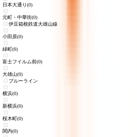
日本大通り
(
0
)
元町・中華街
(
0
)
伊豆箱根鉄道大雄山線
小田原
(
0
)
緑町
(
0
)
富士フイルム前
(
0
)
大雄山
(
0
)
ブルーライン
横浜
(
0
)
新横浜
(
0
)
桜木町
(
0
)
関内
(
0
)