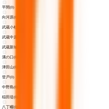
平間
(
0
)
向河原
(
0
)
武蔵小杉
(
0
)
武蔵中原
(
0
)
武蔵新城
(
0
)
溝の口
(
0
)
津田山
(
0
)
登戸
(
0
)
中野島
(
0
)
稲田堤
(
0
)
八丁畷
(
0
)