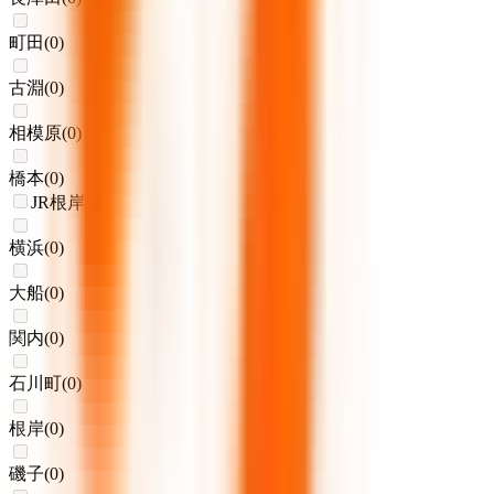
町田
(
0
)
古淵
(
0
)
相模原
(
0
)
橋本
(
0
)
JR根岸線
横浜
(
0
)
大船
(
0
)
関内
(
0
)
石川町
(
0
)
根岸
(
0
)
磯子
(
0
)