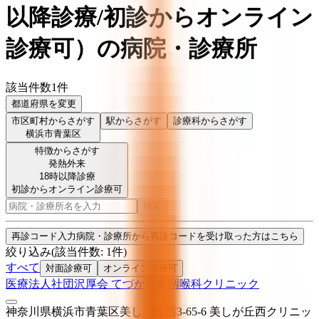
以降診療/初診からオンライン
診療可
）
の病院・診療所
該当件数
1
件
都道府県を変更
市区町村からさがす
駅からさがす
診療科からさがす
横浜市青葉区
特徴からさがす
発熱外来
18時以降診療
初診からオンライン診療可
検索
再診コード入力
病院・診療所から再診コードを受け取った方はこちら
絞り込み
(該当件数:
1
件)
すべて
対面診療可
オンライン診療可
医療法人社団沢厚会 てづか耳鼻咽喉科クリニック
神奈川県横浜市青葉区美しが丘西3-65-6 美しが丘西クリニッ