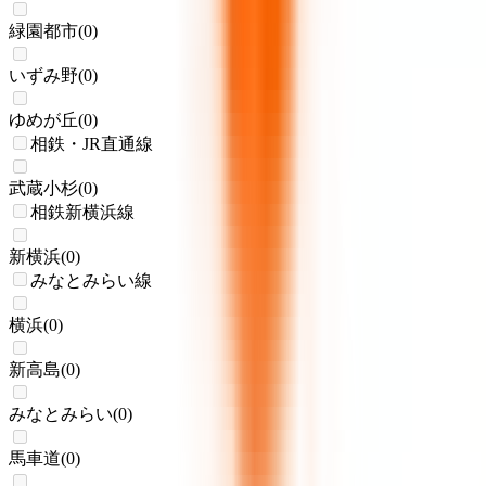
緑園都市
(
0
)
いずみ野
(
0
)
ゆめが丘
(
0
)
相鉄・JR直通線
武蔵小杉
(
0
)
相鉄新横浜線
新横浜
(
0
)
みなとみらい線
横浜
(
0
)
新高島
(
0
)
みなとみらい
(
0
)
馬車道
(
0
)