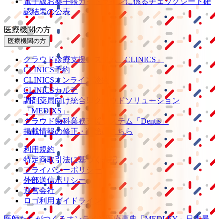
電子版お薬手帳ガイドラインに係るチェックシート確
認結果の公表
医療機関の方
医療機関の方
クラウド診療
支援システム
「CLINICS」
CLINICS予約
CLINICSオンライン診療
CLINICSカルテ
調剤薬局向け統合型クラウドソリューション
「MEDIXS」
クラウド歯科業務
支援システム
「Dentis」
掲載情報の修正・削除はこちら
利用規約
特定商取引法に基づく表記
プライバシーポリシー
外部送信ポリシー
運営会社
ロゴ利用ガイドライン
医師たちがつくる
オンライン医療事典
「MEDLEY」
日本最