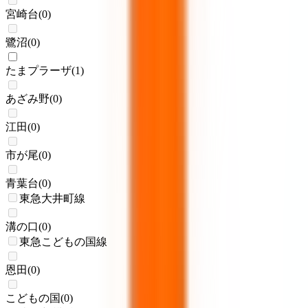
宮崎台
(
0
)
鷺沼
(
0
)
たまプラーザ
(
1
)
あざみ野
(
0
)
江田
(
0
)
市が尾
(
0
)
青葉台
(
0
)
東急大井町線
溝の口
(
0
)
東急こどもの国線
恩田
(
0
)
こどもの国
(
0
)