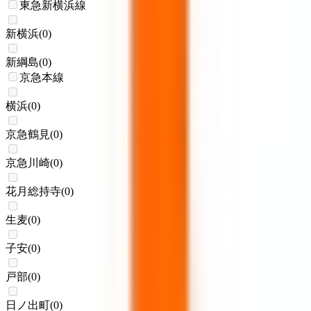
東急新横浜線
新横浜
(
0
)
新綱島
(
0
)
京急本線
横浜
(
0
)
京急鶴見
(
0
)
京急川崎
(
0
)
花月総持寺
(
0
)
生麦
(
0
)
子安
(
0
)
戸部
(
0
)
日ノ出町
(
0
)