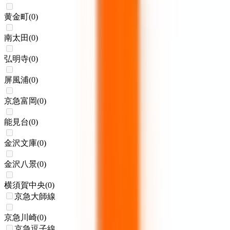
黄金町
(
0
)
南太田
(
0
)
弘明寺
(
0
)
屏風浦
(
0
)
京急富岡
(
0
)
能見台
(
0
)
金沢文庫
(
0
)
金沢八景
(
0
)
横須賀中央
(
0
)
京急大師線
京急川崎
(
0
)
京急逗子線