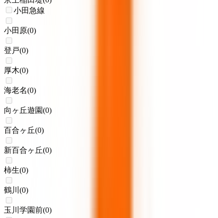
小田急線
小田原
(
0
)
登戸
(
0
)
厚木
(
0
)
海老名
(
0
)
向ヶ丘遊園
(
0
)
百合ヶ丘
(
0
)
新百合ヶ丘
(
0
)
柿生
(
0
)
鶴川
(
0
)
玉川学園前
(
0
)