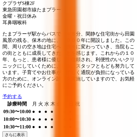
クプラザS棟2F
東急田園都市線
たまプラーザ
金曜・祝日
休み
耳鼻咽喉科
たまプラーザ駅からバスで７～８分、閑静な住宅街から田園
風景の残る、保木の地に、２０００年に開設しました。この
間、周りの空き地は住宅へと徐々に変わっていき、当院もこ
の街とともに成長してきたことを感じます。これからの１０
年、もっと、患者様に優しく、信頼され、利便性のいいクリ
ニックにしていくために、日々、スタッフともども努力して
います。子育てやお仕事がお忙しく通院が負担になっている
方のために、オンライン診療を実施していますので、お気軽
にご予約ください。
予約する
診療時間
月
火
水
木
金
土
日
祝
09:30〜10:00
●
●
●
●
●
●
10:00〜10:30
●
●
●
●
●
●
10:30〜11:00
●
●
●
●
●
●
さらに表示