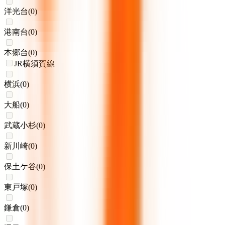
洋光台
(
0
)
港南台
(
0
)
本郷台
(
0
)
JR横須賀線
横浜
(
0
)
大船
(
0
)
武蔵小杉
(
0
)
新川崎
(
0
)
保土ケ谷
(
0
)
東戸塚
(
0
)
鎌倉
(
0
)