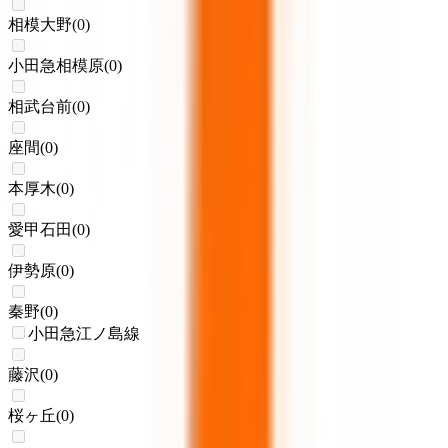
相模大野
(
0
)
小田急相模原
(
0
)
相武台前
(
0
)
座間
(
0
)
本厚木
(
0
)
愛甲石田
(
0
)
伊勢原
(
0
)
秦野
(
0
)
小田急江ノ島線
藤沢
(
0
)
桜ヶ丘
(
0
)