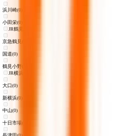
浜川崎
(
0
)
小田栄
(
0
)
JR鶴見線
京急鶴見
(
0
)
国道
(
0
)
鶴見小野
(
0
)
JR横浜線
大口
(
0
)
新横浜
(
0
)
中山
(
0
)
十日市場
(
0
)
長津田
(
0
)