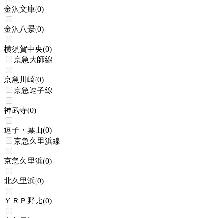
金沢文庫
(
0
)
金沢八景
(
0
)
横須賀中央
(
0
)
京急大師線
京急川崎
(
0
)
京急逗子線
神武寺
(
0
)
逗子・葉山
(
0
)
京急久里浜線
京急久里浜
(
0
)
北久里浜
(
0
)
ＹＲＰ野比
(
0
)