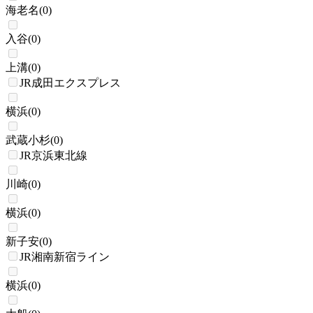
海老名
(
0
)
入谷
(
0
)
上溝
(
0
)
JR成田エクスプレス
横浜
(
0
)
武蔵小杉
(
0
)
JR京浜東北線
川崎
(
0
)
横浜
(
0
)
新子安
(
0
)
JR湘南新宿ライン
横浜
(
0
)