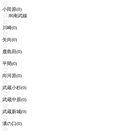
小田原
(
0
)
JR南武線
川崎
(
0
)
矢向
(
0
)
鹿島田
(
0
)
平間
(
0
)
向河原
(
0
)
武蔵小杉
(
0
)
武蔵中原
(
0
)
武蔵新城
(
0
)
溝の口
(
0
)