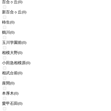
百合ヶ丘
(
0
)
新百合ヶ丘
(
0
)
柿生
(
0
)
鶴川
(
0
)
玉川学園前
(
0
)
相模大野
(
0
)
小田急相模原
(
0
)
相武台前
(
0
)
座間
(
0
)
本厚木
(
0
)
愛甲石田
(
0
)