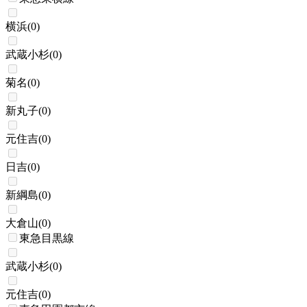
横浜
(
0
)
武蔵小杉
(
0
)
菊名
(
0
)
新丸子
(
0
)
元住吉
(
0
)
日吉
(
0
)
新綱島
(
0
)
大倉山
(
0
)
東急目黒線
武蔵小杉
(
0
)
元住吉
(
0
)