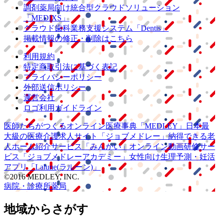
調剤薬局向け統合型クラウドソリューション
「MEDIXS」
クラウド歯科業務
支援システム
「Dentis」
掲載情報の修正・削除はこちら
利用規約
特定商取引法に基づく表記
プライバシーポリシー
外部送信ポリシー
運営会社
ロゴ利用ガイドライン
医師たちがつくる
オンライン医療事典
「MEDLEY」
日本最
大級の
医療介護求人サイト
「ジョブメドレー」
納得できる
老
人ホーム紹介サービス
「みんかい」
オンライン
動画研修サー
ビス
「ジョブメドレー
アカデミー」
女性向け
生理予測・妊活
アプリ
「Lalune(ラルーン)」
©2016 MEDLEY, INC.
病院・診療所
薬局
地域からさがす