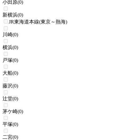
小田原
(
0
)
新横浜
(
0
)
JR東海道本線(東京～熱海)
川崎
(
0
)
横浜
(
0
)
戸塚
(
0
)
大船
(
0
)
藤沢
(
0
)
辻堂
(
0
)
茅ケ崎
(
0
)
平塚
(
0
)
二宮
(
0
)