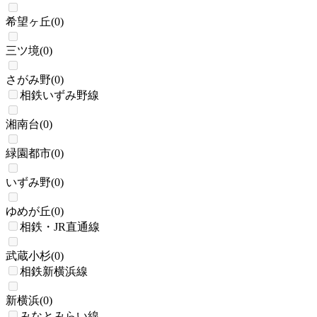
希望ヶ丘
(
0
)
三ツ境
(
0
)
さがみ野
(
0
)
相鉄いずみ野線
湘南台
(
0
)
緑園都市
(
0
)
いずみ野
(
0
)
ゆめが丘
(
0
)
相鉄・JR直通線
武蔵小杉
(
0
)
相鉄新横浜線
新横浜
(
0
)
みなとみらい線