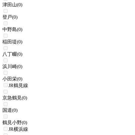
津田山
(
0
)
登戸
(
0
)
中野島
(
0
)
稲田堤
(
0
)
八丁畷
(
0
)
浜川崎
(
0
)
小田栄
(
0
)
JR鶴見線
京急鶴見
(
0
)
国道
(
0
)
鶴見小野
(
0
)
JR横浜線