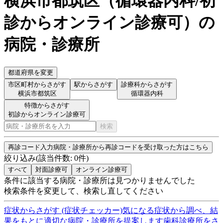
横浜市都筑区
（
循環器内科/初
診からオンライン診療可
）
の
病院・診療所
都道府県を変更
市区町村からさがす
駅からさがす
診療科からさがす
横浜市都筑区
循環器内科
特徴からさがす
初診からオンライン診療可
検索
再診コード入力
病院・診療所から再診コードを受け取った方はこちら
絞り込み
(該当件数:
0
件)
すべて
対面診療可
オンライン診療可
条件に該当する病院・診療所は見つかりませんでした
検索条件を変更して、検索し直してください
症状からさがす (症状チェッカー)
気になる症状から調べ、結
果をもとに適切な病院・診療所を提案します
歯科診療所をさ