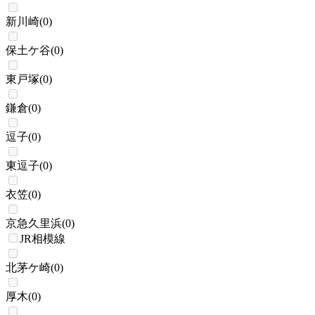
新川崎
(
0
)
保土ケ谷
(
0
)
東戸塚
(
0
)
鎌倉
(
0
)
逗子
(
0
)
東逗子
(
0
)
衣笠
(
0
)
京急久里浜
(
0
)
JR相模線
北茅ケ崎
(
0
)
厚木
(
0
)