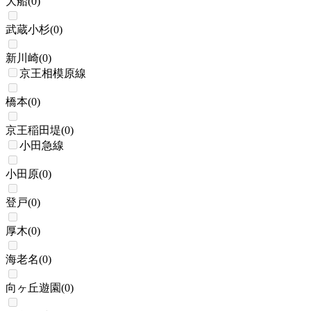
大船
(
0
)
武蔵小杉
(
0
)
新川崎
(
0
)
京王相模原線
橋本
(
0
)
京王稲田堤
(
0
)
小田急線
小田原
(
0
)
登戸
(
0
)
厚木
(
0
)
海老名
(
0
)
向ヶ丘遊園
(
0
)