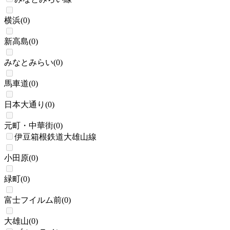
横浜
(
0
)
新高島
(
0
)
みなとみらい
(
0
)
馬車道
(
0
)
日本大通り
(
0
)
元町・中華街
(
0
)
伊豆箱根鉄道大雄山線
小田原
(
0
)
緑町
(
0
)
富士フイルム前
(
0
)
大雄山
(
0
)