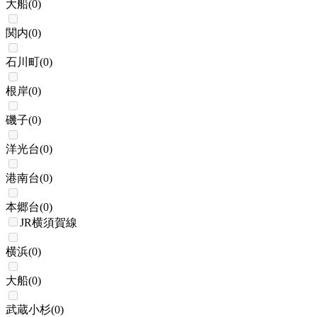
大船
(
0
)
関内
(
0
)
石川町
(
0
)
根岸
(
0
)
磯子
(
0
)
洋光台
(
0
)
港南台
(
0
)
本郷台
(
0
)
JR横須賀線
横浜
(
0
)
大船
(
0
)
武蔵小杉
(
0
)