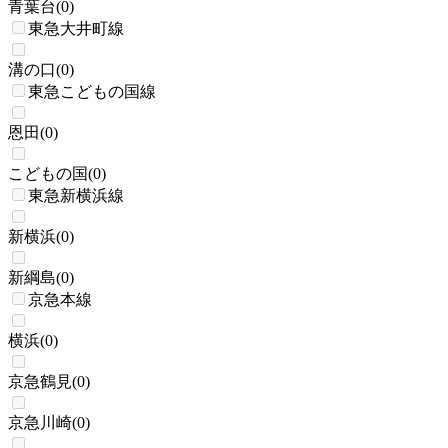
青葉台
(
0
)
東急大井町線
溝の口
(
0
)
東急こどもの国線
恩田
(
0
)
こどもの国
(
0
)
東急新横浜線
新横浜
(
0
)
新綱島
(
0
)
京急本線
横浜
(
0
)
京急鶴見
(
0
)
京急川崎
(
0
)