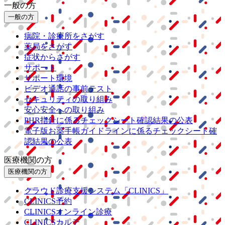
一般の方
一般の方
病院・診療所をさがす
薬局をさがす
症状からさがす
サポート
サポート環境
ビデオ通話の事前テスト
セキュリティの取り組み
安心安全への取り組み
PHR指針に係るチェックシート確認結果の公表
電子版お薬手帳ガイドラインに係るチェックシート確
認結果の公表
医療機関の方
医療機関の方
クラウド診療
支援システム
「CLINICS」
CLINICS予約
CLINICSオンライン診療
CLINICSカルテ