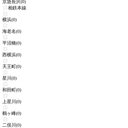
京急長沢
(
0
)
相鉄本線
横浜
(
0
)
海老名
(
0
)
平沼橋
(
0
)
西横浜
(
0
)
天王町
(
0
)
星川
(
0
)
和田町
(
0
)
上星川
(
0
)
鶴ヶ峰
(
0
)
二俣川
(
0
)