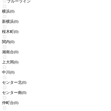
ブルーライン
横浜
(
0
)
新横浜
(
0
)
桜木町
(
0
)
関内
(
0
)
湘南台
(
0
)
上大岡
(
0
)
中川
(
0
)
センター北
(
0
)
センター南
(
0
)
仲町台
(
0
)