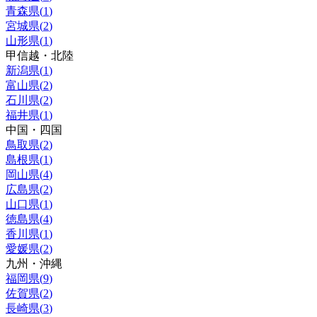
青森県
(
1
)
宮城県
(
2
)
山形県
(
1
)
甲信越・北陸
新潟県
(
1
)
富山県
(
2
)
石川県
(
2
)
福井県
(
1
)
中国・四国
鳥取県
(
2
)
島根県
(
1
)
岡山県
(
4
)
広島県
(
2
)
山口県
(
1
)
徳島県
(
4
)
香川県
(
1
)
愛媛県
(
2
)
九州・沖縄
福岡県
(
9
)
佐賀県
(
2
)
長崎県
(
3
)