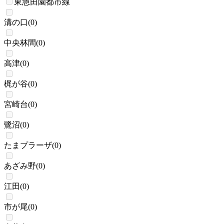
東急田園都市線
溝の口
(
0
)
中央林間
(
0
)
高津
(
0
)
梶が谷
(
0
)
宮崎台
(
0
)
鷺沼
(
0
)
たまプラーザ
(
0
)
あざみ野
(
0
)
江田
(
0
)
市が尾
(
0
)