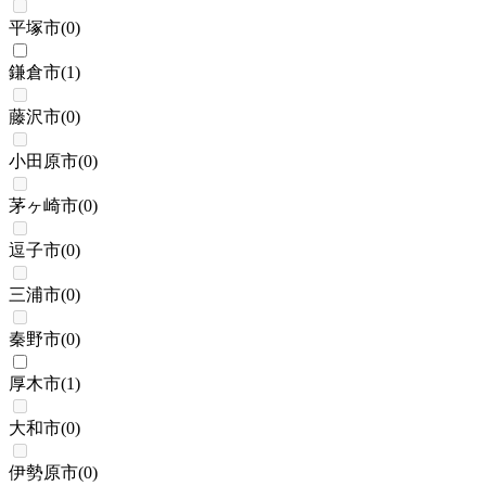
平塚市
(
0
)
鎌倉市
(
1
)
藤沢市
(
0
)
小田原市
(
0
)
茅ヶ崎市
(
0
)
逗子市
(
0
)
三浦市
(
0
)
秦野市
(
0
)
厚木市
(
1
)
大和市
(
0
)
伊勢原市
(
0
)