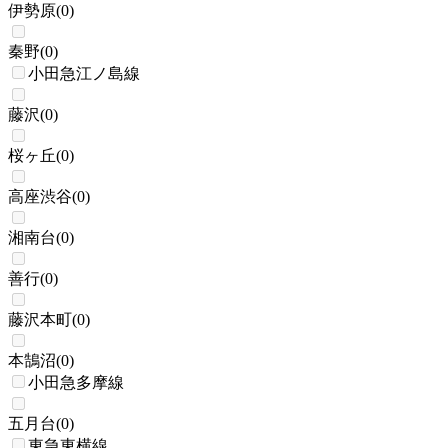
伊勢原
(
0
)
秦野
(
0
)
小田急江ノ島線
藤沢
(
0
)
桜ヶ丘
(
0
)
高座渋谷
(
0
)
湘南台
(
0
)
善行
(
0
)
藤沢本町
(
0
)
本鵠沼
(
0
)
小田急多摩線
五月台
(
0
)
東急東横線