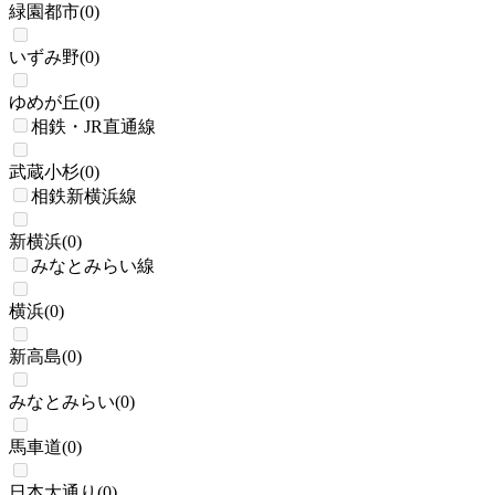
緑園都市
(
0
)
いずみ野
(
0
)
ゆめが丘
(
0
)
相鉄・JR直通線
武蔵小杉
(
0
)
相鉄新横浜線
新横浜
(
0
)
みなとみらい線
横浜
(
0
)
新高島
(
0
)
みなとみらい
(
0
)
馬車道
(
0
)
日本大通り
(
0
)