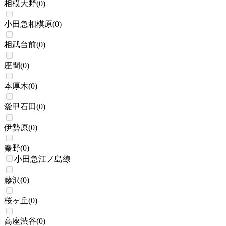
相模大野
(
0
)
小田急相模原
(
0
)
相武台前
(
0
)
座間
(
0
)
本厚木
(
0
)
愛甲石田
(
0
)
伊勢原
(
0
)
秦野
(
0
)
小田急江ノ島線
藤沢
(
0
)
桜ヶ丘
(
0
)
高座渋谷
(
0
)