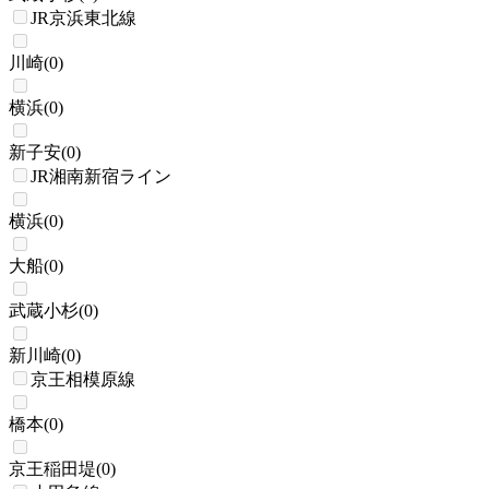
JR京浜東北線
川崎
(
0
)
横浜
(
0
)
新子安
(
0
)
JR湘南新宿ライン
横浜
(
0
)
大船
(
0
)
武蔵小杉
(
0
)
新川崎
(
0
)
京王相模原線
橋本
(
0
)
京王稲田堤
(
0
)