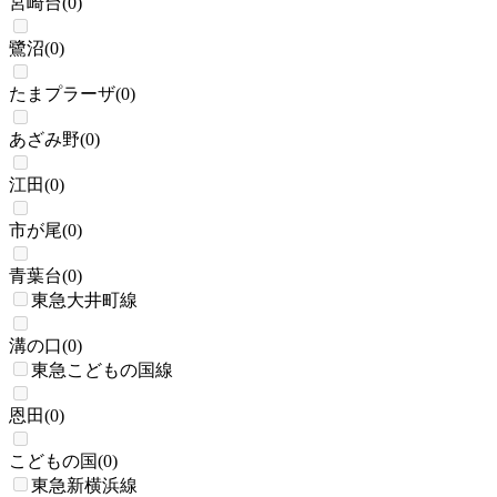
宮崎台
(
0
)
鷺沼
(
0
)
たまプラーザ
(
0
)
あざみ野
(
0
)
江田
(
0
)
市が尾
(
0
)
青葉台
(
0
)
東急大井町線
溝の口
(
0
)
東急こどもの国線
恩田
(
0
)
こどもの国
(
0
)
東急新横浜線