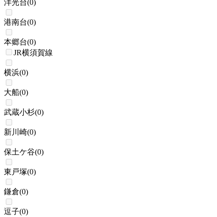
洋光台
(
0
)
港南台
(
0
)
本郷台
(
0
)
JR横須賀線
横浜
(
0
)
大船
(
0
)
武蔵小杉
(
0
)
新川崎
(
0
)
保土ケ谷
(
0
)
東戸塚
(
0
)
鎌倉
(
0
)
逗子
(
0
)