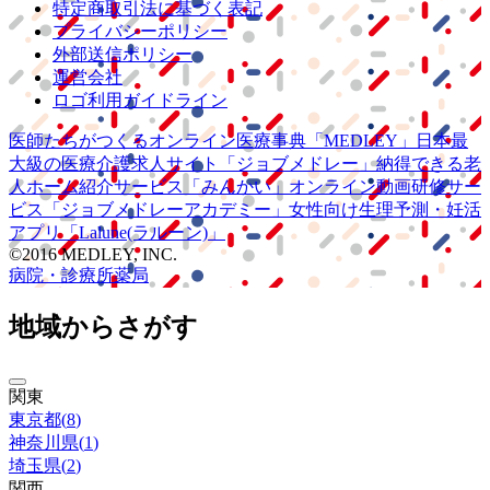
特定商取引法に基づく表記
プライバシーポリシー
外部送信ポリシー
運営会社
ロゴ利用ガイドライン
医師たちがつくる
オンライン医療事典
「MEDLEY」
日本最
大級の
医療介護求人サイト
「ジョブメドレー」
納得できる
老
人ホーム紹介サービス
「みんかい」
オンライン
動画研修サー
ビス
「ジョブメドレー
アカデミー」
女性向け
生理予測・妊活
アプリ
「Lalune(ラルーン)」
©2016 MEDLEY, INC.
病院・診療所
薬局
地域からさがす
関東
東京都
(
8
)
神奈川県
(
1
)
埼玉県
(
2
)
関西