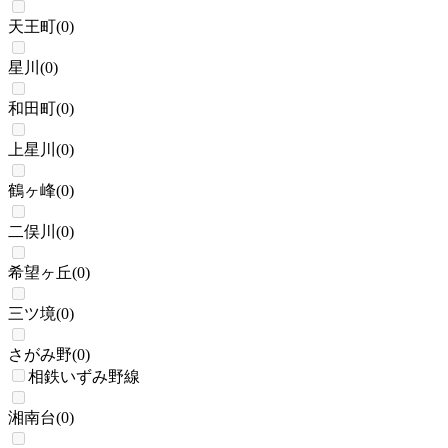
天王町
(
0
)
星川
(
0
)
和田町
(
0
)
上星川
(
0
)
鶴ヶ峰
(
0
)
二俣川
(
0
)
希望ヶ丘
(
0
)
三ツ境
(
0
)
さがみ野
(
0
)
相鉄いずみ野線
湘南台
(
0
)