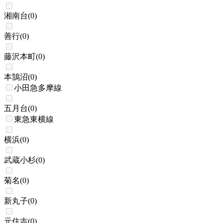
湘南台
(
0
)
善行
(
0
)
藤沢本町
(
0
)
本鵠沼
(
0
)
小田急多摩線
五月台
(
0
)
東急東横線
横浜
(
0
)
武蔵小杉
(
0
)
菊名
(
0
)
新丸子
(
0
)
元住吉
(
0
)