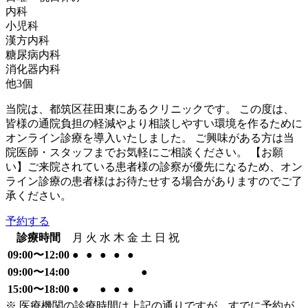
内科
小児科
漢方内科
糖尿病内科
消化器内科
他
3
個
当院は、都筑区荏田東にあるクリニックです。 この度は、
皆様の通院負担の軽減やより相談しやすい環境を作るために
オンライン診療を導入いたしました。 ご興味がある方は当
院医師・スタッフまでお気軽にご相談ください。 【お願
い】ご来院されている患者様の診察が優先になるため、オン
ライン診療の患者様はお待たせする場合がありますのでご了
承ください。
予約する
診療時間
月
火
水
木
金
土
日
祝
09:00〜12:00
●
●
●
●
●
09:00〜14:00
●
15:00〜18:00
●
●
●
●
※ 医療機関の診療時間は上記の通りですが、すでに予約が