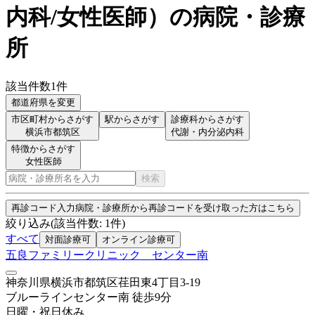
内科/女性医師
）
の病院・診療
所
該当件数
1
件
都道府県を変更
市区町村からさがす
駅からさがす
診療科からさがす
横浜市都筑区
代謝・内分泌内科
特徴からさがす
女性医師
検索
再診コード入力
病院・診療所から再診コードを受け取った方はこちら
絞り込み
(該当件数:
1
件)
すべて
対面診療可
オンライン診療可
五良ファミリークリニック センター南
神奈川県横浜市都筑区荏田東4丁目3-19
ブルーライン
センター南
徒歩
9
分
日曜・祝日
休み