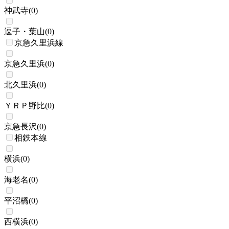
神武寺
(
0
)
逗子・葉山
(
0
)
京急久里浜線
京急久里浜
(
0
)
北久里浜
(
0
)
ＹＲＰ野比
(
0
)
京急長沢
(
0
)
相鉄本線
横浜
(
0
)
海老名
(
0
)
平沼橋
(
0
)
西横浜
(
0
)