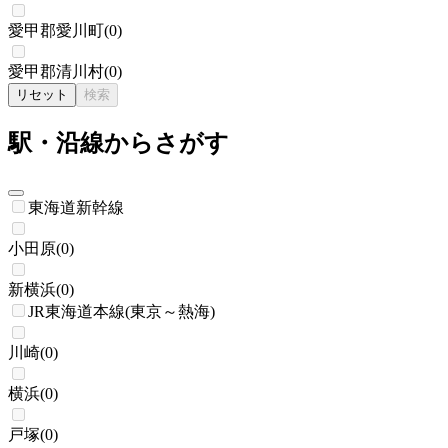
愛甲郡愛川町
(
0
)
愛甲郡清川村
(
0
)
リセット
検索
駅・沿線からさがす
東海道新幹線
小田原
(
0
)
新横浜
(
0
)
JR東海道本線(東京～熱海)
川崎
(
0
)
横浜
(
0
)
戸塚
(
0
)