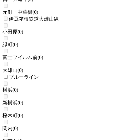
元町・中華街
(
0
)
伊豆箱根鉄道大雄山線
小田原
(
0
)
緑町
(
0
)
富士フイルム前
(
0
)
大雄山
(
0
)
ブルーライン
横浜
(
0
)
新横浜
(
0
)
桜木町
(
0
)
関内
(
0
)