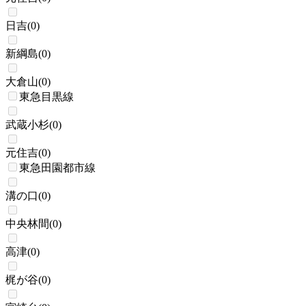
日吉
(
0
)
新綱島
(
0
)
大倉山
(
0
)
東急目黒線
武蔵小杉
(
0
)
元住吉
(
0
)
東急田園都市線
溝の口
(
0
)
中央林間
(
0
)
高津
(
0
)
梶が谷
(
0
)