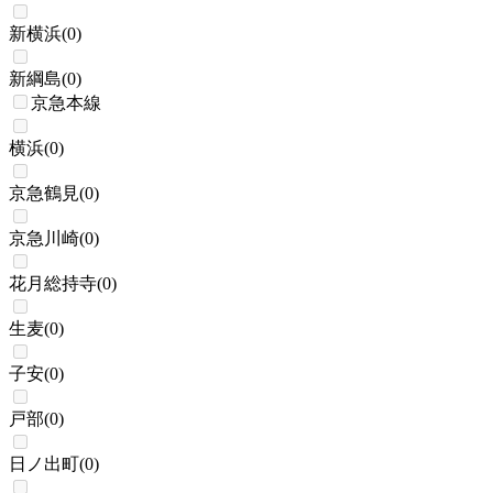
新横浜
(
0
)
新綱島
(
0
)
京急本線
横浜
(
0
)
京急鶴見
(
0
)
京急川崎
(
0
)
花月総持寺
(
0
)
生麦
(
0
)
子安
(
0
)
戸部
(
0
)
日ノ出町
(
0
)