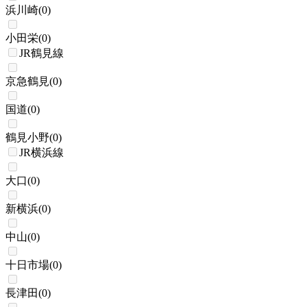
浜川崎
(
0
)
小田栄
(
0
)
JR鶴見線
京急鶴見
(
0
)
国道
(
0
)
鶴見小野
(
0
)
JR横浜線
大口
(
0
)
新横浜
(
0
)
中山
(
0
)
十日市場
(
0
)
長津田
(
0
)