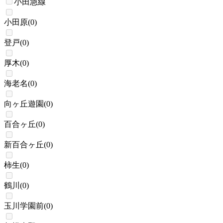
小田急線
小田原
(
0
)
登戸
(
0
)
厚木
(
0
)
海老名
(
0
)
向ヶ丘遊園
(
0
)
百合ヶ丘
(
0
)
新百合ヶ丘
(
0
)
柿生
(
0
)
鶴川
(
0
)
玉川学園前
(
0
)