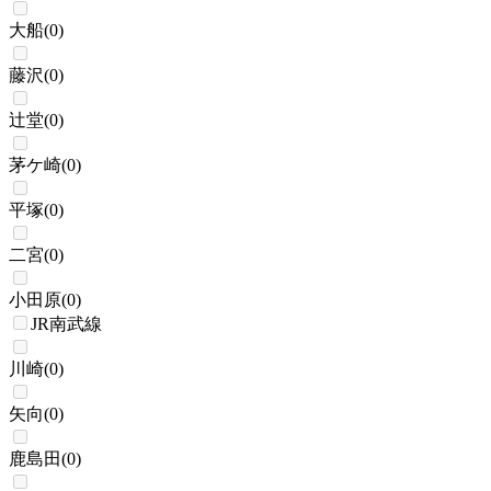
大船
(
0
)
藤沢
(
0
)
辻堂
(
0
)
茅ケ崎
(
0
)
平塚
(
0
)
二宮
(
0
)
小田原
(
0
)
JR南武線
川崎
(
0
)
矢向
(
0
)
鹿島田
(
0
)