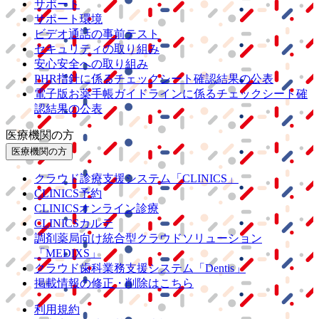
サポート
サポート環境
ビデオ通話の事前テスト
セキュリティの取り組み
安心安全への取り組み
PHR指針に係るチェックシート確認結果の公表
電子版お薬手帳ガイドラインに係るチェックシート確
認結果の公表
医療機関の方
医療機関の方
クラウド診療
支援システム
「CLINICS」
CLINICS予約
CLINICSオンライン診療
CLINICSカルテ
調剤薬局向け統合型クラウドソリューション
「MEDIXS」
クラウド歯科業務
支援システム
「Dentis」
掲載情報の修正・削除はこちら
利用規約