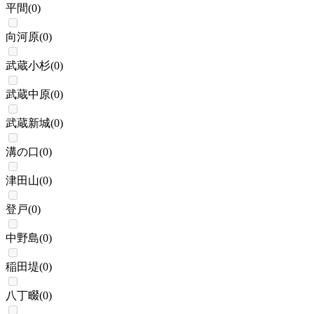
平間
(
0
)
向河原
(
0
)
武蔵小杉
(
0
)
武蔵中原
(
0
)
武蔵新城
(
0
)
溝の口
(
0
)
津田山
(
0
)
登戸
(
0
)
中野島
(
0
)
稲田堤
(
0
)
八丁畷
(
0
)