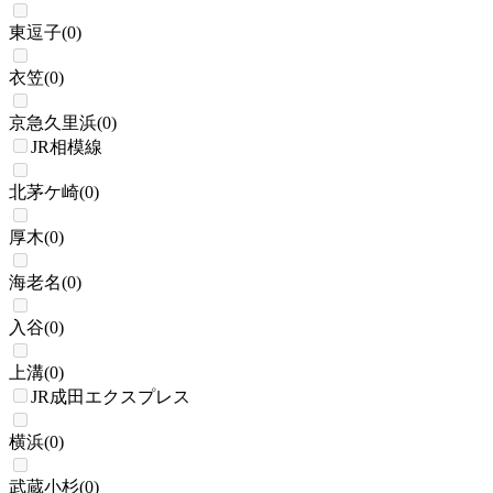
東逗子
(
0
)
衣笠
(
0
)
京急久里浜
(
0
)
JR相模線
北茅ケ崎
(
0
)
厚木
(
0
)
海老名
(
0
)
入谷
(
0
)
上溝
(
0
)
JR成田エクスプレス
横浜
(
0
)
武蔵小杉
(
0
)