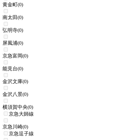
黄金町
(
0
)
南太田
(
0
)
弘明寺
(
0
)
屏風浦
(
0
)
京急富岡
(
0
)
能見台
(
0
)
金沢文庫
(
0
)
金沢八景
(
0
)
横須賀中央
(
0
)
京急大師線
京急川崎
(
0
)
京急逗子線