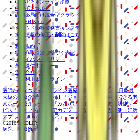
CLINICSオンライン診療
CLINICSカルテ
調剤薬局向け統合型クラウドソリューション
「MEDIXS」
クラウド歯科業務
支援システム
「Dentis」
掲載情報の修正・削除はこちら
利用規約
特定商取引法に基づく表記
プライバシーポリシー
外部送信ポリシー
運営会社
ロゴ利用ガイドライン
医師たちがつくる
オンライン医療事典
「MEDLEY」
日本最
大級の
医療介護求人サイト
「ジョブメドレー」
納得できる
老
人ホーム紹介サービス
「みんかい」
オンライン
動画研修サー
ビス
「ジョブメドレー
アカデミー」
女性向け
生理予測・妊活
アプリ
「Lalune(ラルーン)」
©2016 MEDLEY, INC.
病院・診療所
薬局