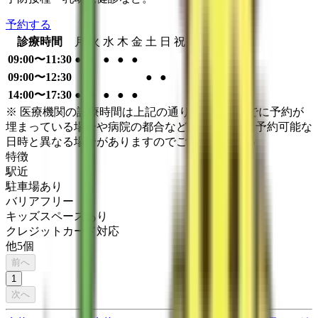
予約する
診療時間
月
火
水
木
金
土
日
祝
09:00〜11:30
●
●
●
●
●
09:00〜12:30
●
●
14:00〜17:30
●
●
●
●
●
※ 医療機関の診療時間は上記の通りですが、すでに予約が
埋まっている場合や病院の都合などにより実際に予約可能な
日時と異なる場合がありますのでご了承ください
特徴
駅近
駐車場あり
バリアフリー
キッズスペースあり
クレジットカード対応
他
5
個
前へ
1
次へ