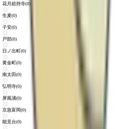
花月総持寺
(
0
)
生麦
(
0
)
子安
(
0
)
戸部
(
0
)
日ノ出町
(
0
)
黄金町
(
0
)
南太田
(
0
)
弘明寺
(
0
)
屏風浦
(
0
)
京急富岡
(
0
)
能見台
(
0
)