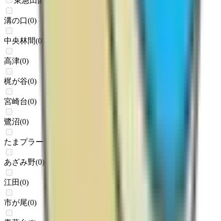
東急田園都市線
溝の口
(
0
)
中央林間
(
0
)
高津
(
0
)
梶が谷
(
0
)
宮崎台
(
0
)
鷺沼
(
0
)
たまプラーザ
(
0
)
あざみ野
(
0
)
江田
(
0
)
市が尾
(
0
)