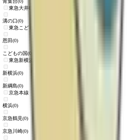
青葉台
(
0
)
東急大井町線
溝の口
(
0
)
東急こどもの国線
恩田
(
0
)
こどもの国
(
0
)
東急新横浜線
新横浜
(
0
)
新綱島
(
0
)
京急本線
横浜
(
0
)
京急鶴見
(
0
)
京急川崎
(
0
)