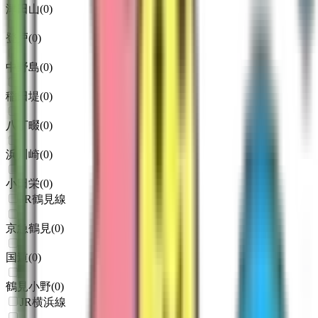
津田山
(
0
)
登戸
(
0
)
中野島
(
0
)
稲田堤
(
0
)
八丁畷
(
0
)
浜川崎
(
0
)
小田栄
(
0
)
JR鶴見線
京急鶴見
(
0
)
国道
(
0
)
鶴見小野
(
0
)
JR横浜線