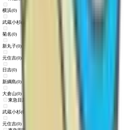
横浜
(
0
)
武蔵小杉
(
0
)
菊名
(
0
)
新丸子
(
0
)
元住吉
(
0
)
日吉
(
0
)
新綱島
(
0
)
大倉山
(
0
)
東急目黒線
武蔵小杉
(
0
)
元住吉
(
0
)