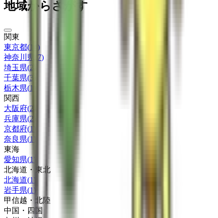
地域からさがす
関東
東京都
(
14
)
神奈川県
(
7
)
埼玉県
(
2
)
千葉県
(
3
)
栃木県
(
1
)
関西
大阪府
(
2
)
兵庫県
(
2
)
京都府
(
1
)
奈良県
(
1
)
東海
愛知県
(
1
)
北海道・東北
北海道
(
1
)
岩手県
(
1
)
甲信越・北陸
中国・四国