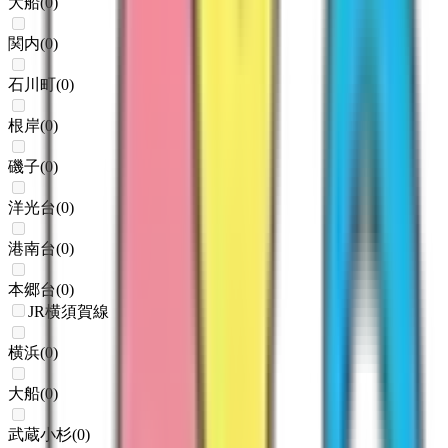
大船
(
0
)
関内
(
0
)
石川町
(
0
)
根岸
(
0
)
磯子
(
0
)
洋光台
(
0
)
港南台
(
0
)
本郷台
(
0
)
JR横須賀線
横浜
(
0
)
大船
(
0
)
武蔵小杉
(
0
)