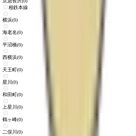
京急長沢
(
0
)
相鉄本線
横浜
(
0
)
海老名
(
0
)
平沼橋
(
0
)
西横浜
(
0
)
天王町
(
0
)
星川
(
0
)
和田町
(
0
)
上星川
(
0
)
鶴ヶ峰
(
0
)
二俣川
(
0
)