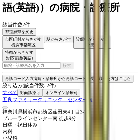
語(英語)
）
の病院・診療所
該当件数
2
件
都道府県を変更
市区町村からさがす
駅からさがす
診療科からさがす
横浜市都筑区
小児科
特徴からさがす
対応言語(英語)
検索
再診コード入力
病院・診療所から再診コードを受け取った方はこちら
絞り込み
(該当件数:
2
件)
すべて
対面診療可
オンライン診療可
五良ファミリークリニック センター南
神奈川県横浜市都筑区荏田東4丁目3-19
ブルーライン
センター南
徒歩
9
分
日曜・祝日
休み
内科
小児科