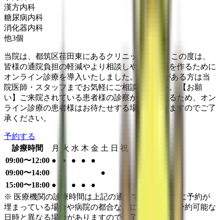
漢方内科
糖尿病内科
消化器内科
他
3
個
当院は、都筑区荏田東にあるクリニックです。 この度は、
皆様の通院負担の軽減やより相談しやすい環境を作るために
オンライン診療を導入いたしました。 ご興味がある方は当
院医師・スタッフまでお気軽にご相談ください。 【お願
い】ご来院されている患者様の診察が優先になるため、オン
ライン診療の患者様はお待たせする場合がありますのでご了
承ください。
予約する
診療時間
月
火
水
木
金
土
日
祝
09:00〜12:00
●
●
●
●
●
09:00〜14:00
●
15:00〜18:00
●
●
●
●
※ 医療機関の診療時間は上記の通りですが、すでに予約が
埋まっている場合や病院の都合などにより実際に予約可能な
日時と異なる場合がありますのでご了承ください