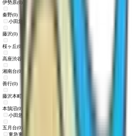
伊勢原
(
0
)
秦野
(
0
)
小田急江ノ島線
藤沢
(
0
)
桜ヶ丘
(
0
)
高座渋谷
(
0
)
湘南台
(
0
)
善行
(
0
)
藤沢本町
(
0
)
本鵠沼
(
0
)
小田急多摩線
五月台
(
0
)
東急東横線