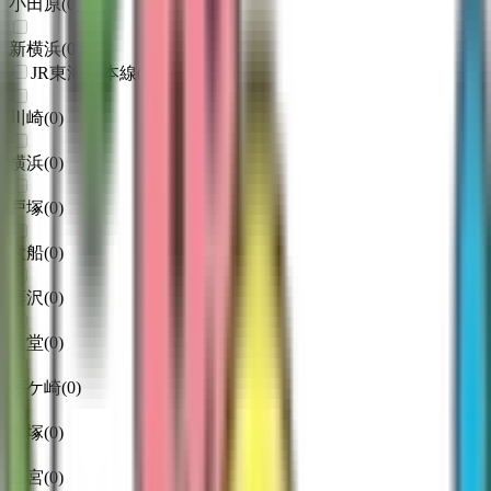
小田原
(
0
)
新横浜
(
0
)
JR東海道本線(東京～熱海)
川崎
(
0
)
横浜
(
0
)
戸塚
(
0
)
大船
(
0
)
藤沢
(
0
)
辻堂
(
0
)
茅ケ崎
(
0
)
平塚
(
0
)
二宮
(
0
)