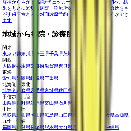
症状からさがす (症状チェッカー)
気になる症状から調べ、結
果をもとに適切な病院・診療所を提案します
歯科診療所をさ
がす
歯医者さんの対面診療予約・オンライン診療予約ができ
ます
地域から病院・診療所をさがす
関東
東京都
神奈川県
埼玉県
千葉県
茨城県
栃木県
群馬県
関西
大阪府
兵庫県
京都府
滋賀県
奈良県
和歌山県
東海
愛知県
静岡県
岐阜県
三重県
北海道・東北
北海道
青森県
岩手県
宮城県
秋田県
山形県
福島県
甲信越・北陸
山梨県
長野県
新潟県
富山県
石川県
福井県
中国・四国
鳥取県
島根県
岡山県
広島県
山口県
徳島県
香川県
愛媛県
高知県
九州・沖縄
福岡県
佐賀県
長崎県
熊本県
大分県
宮崎県
鹿児島県
沖縄県