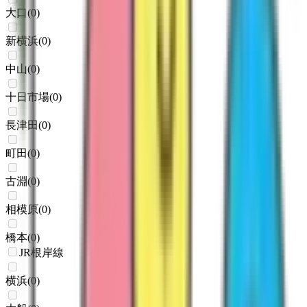
大口
(
0
)
新横浜
(
0
)
中山
(
0
)
十日市場
(
0
)
長津田
(
0
)
町田
(
0
)
古淵
(
0
)
相模原
(
0
)
橋本
(
0
)
JR根岸線
横浜
(
0
)