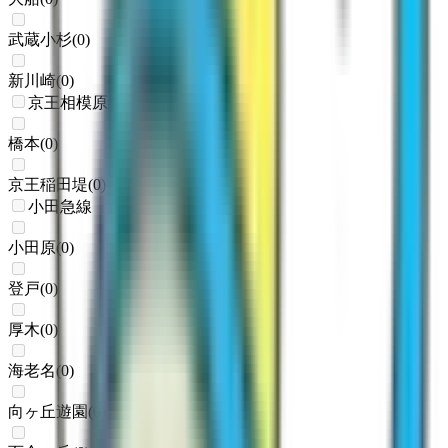
武蔵小杉
(
0
)
新川崎
(
0
)
京王相模原線
橋本
(
0
)
京王稲田堤
(
0
)
小田急線
小田原
(
0
)
登戸
(
0
)
厚木
(
0
)
海老名
(
0
)
向ヶ丘遊園
(
0
)