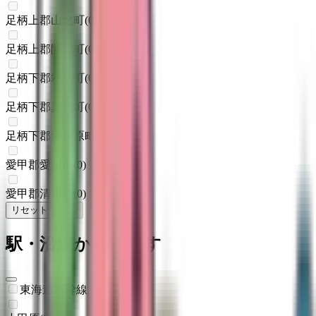
足柄上郡山北町
(
0
)
足柄上郡開成町
(
0
)
足柄下郡箱根町
(
0
)
足柄下郡真鶴町
(
0
)
足柄下郡湯河原町
(
0
)
愛甲郡愛川町
(
0
)
愛甲郡清川村
(
0
)
リセット
検索
駅・沿線からさがす
東海道新幹線