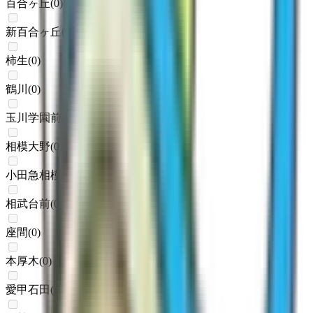
百合ヶ丘
(
0
)
新百合ヶ丘
(
0
)
柿生
(
0
)
鶴川
(
0
)
玉川学園前
(
0
)
相模大野
(
0
)
小田急相模原
(
0
)
相武台前
(
0
)
座間
(
0
)
本厚木
(
0
)
愛甲石田
(
0
)