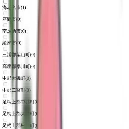
海老名市
(
1
)
座間市
(
0
)
南足柄市
(
0
)
綾瀬市
(
0
)
三浦郡葉山町
(
0
)
高座郡寒川町
(
0
)
中郡大磯町
(
0
)
中郡二宮町
(
0
)
足柄上郡中井町
(
0
)
足柄上郡大井町
(
0
)
足柄上郡松田町
(
0
)