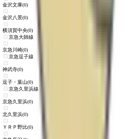
金沢文庫
(
0
)
金沢八景
(
0
)
横須賀中央
(
0
)
京急大師線
京急川崎
(
0
)
京急逗子線
神武寺
(
0
)
逗子・葉山
(
0
)
京急久里浜線
京急久里浜
(
0
)
北久里浜
(
0
)
ＹＲＰ野比
(
0
)