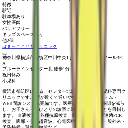
特徴
駅近
駐車場あり
女性医師
バリアフリー
キッズスペースあり
他
2
個
はまっここどもクリニック
神奈川県横浜市都筑区中川中央1丁目29-24 アビテノール3F-
A
ブルーライン
センター北
徒歩
1
分
祝日
休み
小児科
横浜市都筑区にある、センター北駅徒歩１分の小児科専門ク
リニックです。 駅が近くて通いやすく、予約システム・
WEB問診システム完備です。医療DXにより待ち時間を減ら
し、お子さん一人ひとりの診察に時間をかけることを目指し
ます。 血液検査、各種抗原検査、新型コロナ・溶連菌PCR
検査、腹部・心臓超音波、心電図検査可能です。一般外来・
予防接種・乳幼児健診など。