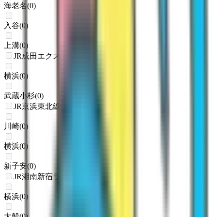
海老名
(
0
)
入谷
(
0
)
上溝
(
0
)
JR成田エクスプレス
横浜
(
0
)
武蔵小杉
(
0
)
JR京浜東北線
川崎
(
0
)
横浜
(
0
)
新子安
(
0
)
JR湘南新宿ライン
横浜
(
0
)
大船
(
0
)