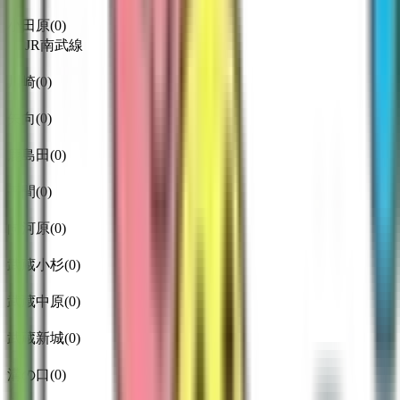
小田原
(
0
)
JR南武線
川崎
(
0
)
矢向
(
0
)
鹿島田
(
0
)
平間
(
0
)
向河原
(
0
)
武蔵小杉
(
0
)
武蔵中原
(
0
)
武蔵新城
(
0
)
溝の口
(
0
)