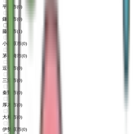
平塚市
(
0
)
鎌倉市
(
0
)
藤沢市
(
1
)
小田原市
(
0
)
茅ヶ崎市
(
0
)
逗子市
(
0
)
三浦市
(
0
)
秦野市
(
0
)
厚木市
(
0
)
大和市
(
0
)
伊勢原市
(
0
)