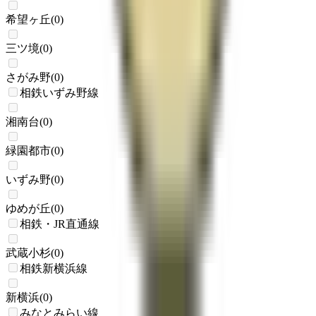
希望ヶ丘
(
0
)
三ツ境
(
0
)
さがみ野
(
0
)
相鉄いずみ野線
湘南台
(
0
)
緑園都市
(
0
)
いずみ野
(
0
)
ゆめが丘
(
0
)
相鉄・JR直通線
武蔵小杉
(
0
)
相鉄新横浜線
新横浜
(
0
)
みなとみらい線