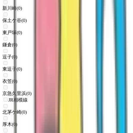
新川崎
(
0
)
保土ケ谷
(
0
)
東戸塚
(
0
)
鎌倉
(
0
)
逗子
(
0
)
東逗子
(
0
)
衣笠
(
0
)
京急久里浜
(
0
)
JR相模線
北茅ケ崎
(
0
)
厚木
(
0
)