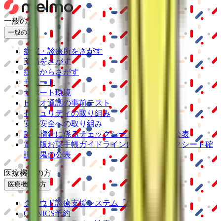
一般の方
一般の方
病院・診療所をさがす
薬局をさがす
症状からさがす
サポート
サポート環境
ビデオ通話の事前テスト
セキュリティの取り組み
安心安全への取り組み
PHR指針に係るチェックシート確認結果の公表
電子版お薬手帳ガイドラインに係るチェックシート確
認結果の公表
医療機関の方
医療機関の方
クラウド診療
支援システム
「CLINICS」
CLINICS予約