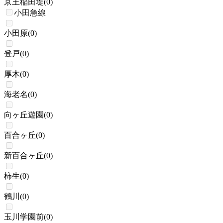
京王稲田堤
(
0
)
小田急線
小田原
(
0
)
登戸
(
0
)
厚木
(
0
)
海老名
(
0
)
向ヶ丘遊園
(
0
)
百合ヶ丘
(
0
)
新百合ヶ丘
(
0
)
柿生
(
0
)
鶴川
(
0
)
玉川学園前
(
0
)