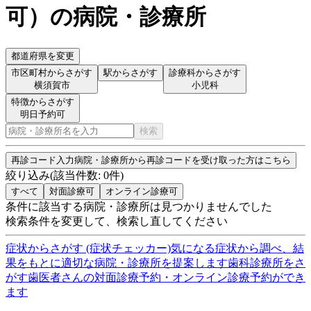
可
）
の病院・診療所
都道府県を変更
市区町村からさがす
駅からさがす
診療科からさがす
横須賀市
小児科
特徴からさがす
明日予約可
検索
再診コード入力
病院・診療所から再診コードを受け取った方はこちら
絞り込み
(該当件数:
0
件)
すべて
対面診療可
オンライン診療可
条件に該当する病院・診療所は見つかりませんでした
検索条件を変更して、検索し直してください
症状からさがす (症状チェッカー)
気になる症状から調べ、結
果をもとに適切な病院・診療所を提案します
歯科診療所をさ
がす
歯医者さんの対面診療予約・オンライン診療予約ができ
ます