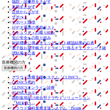
病院・診療所をさがす
薬局をさがす
症状からさがす
サポート
サポート環境
ビデオ通話の事前テスト
セキュリティの取り組み
安心安全への取り組み
PHR指針に係るチェックシート確認結果の公表
電子版お薬手帳ガイドラインに係るチェックシート確
認結果の公表
医療機関の方
医療機関の方
クラウド診療
支援システム
「CLINICS」
CLINICS予約
CLINICSオンライン診療
CLINICSカルテ
調剤薬局向け統合型クラウドソリューション
「MEDIXS」
クラウド歯科業務
支援システム
「Dentis」