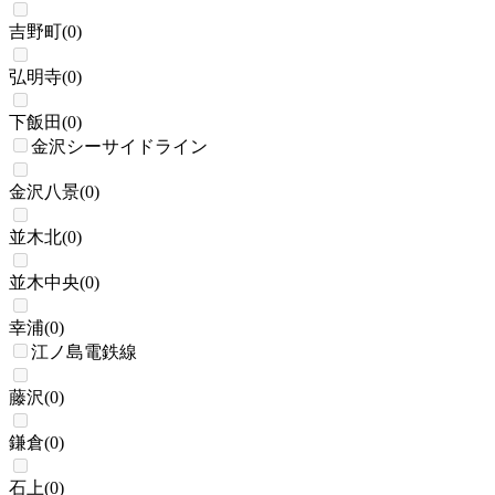
吉野町
(
0
)
弘明寺
(
0
)
下飯田
(
0
)
金沢シーサイドライン
金沢八景
(
0
)
並木北
(
0
)
並木中央
(
0
)
幸浦
(
0
)
江ノ島電鉄線
藤沢
(
0
)
鎌倉
(
0
)
石上
(
0
)