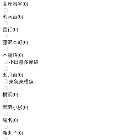
高座渋谷
(
0
)
湘南台
(
0
)
善行
(
0
)
藤沢本町
(
0
)
本鵠沼
(
0
)
小田急多摩線
五月台
(
0
)
東急東横線
横浜
(
0
)
武蔵小杉
(
0
)
菊名
(
0
)
新丸子
(
0
)