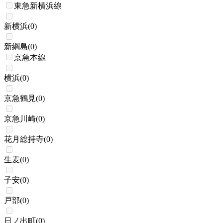
東急新横浜線
新横浜
(
0
)
新綱島
(
0
)
京急本線
横浜
(
0
)
京急鶴見
(
0
)
京急川崎
(
0
)
花月総持寺
(
0
)
生麦
(
0
)
子安
(
0
)
戸部
(
0
)
日ノ出町
(
0
)