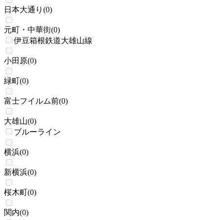
日本大通り
(
0
)
元町・中華街
(
0
)
伊豆箱根鉄道大雄山線
小田原
(
0
)
緑町
(
0
)
富士フイルム前
(
0
)
大雄山
(
0
)
ブルーライン
横浜
(
0
)
新横浜
(
0
)
桜木町
(
0
)
関内
(
0
)