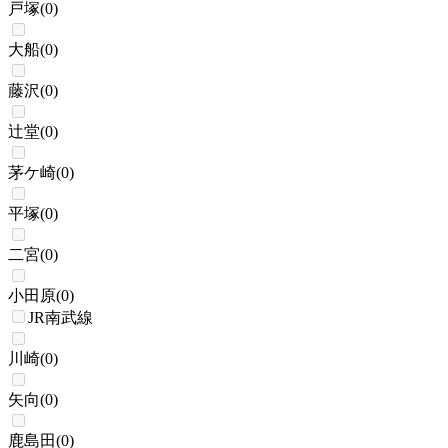
戸塚
(
0
)
大船
(
0
)
藤沢
(
0
)
辻堂
(
0
)
茅ケ崎
(
0
)
平塚
(
0
)
二宮
(
0
)
小田原
(
0
)
JR南武線
川崎
(
0
)
矢向
(
0
)
鹿島田
(
0
)