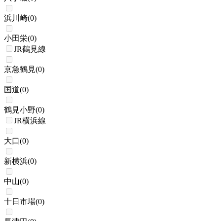
浜川崎
(
0
)
小田栄
(
0
)
JR鶴見線
京急鶴見
(
0
)
国道
(
0
)
鶴見小野
(
0
)
JR横浜線
大口
(
0
)
新横浜
(
0
)
中山
(
0
)
十日市場
(
0
)