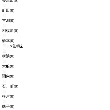
長津田
(
0
)
町田
(
0
)
古淵
(
0
)
相模原
(
0
)
橋本
(
0
)
JR根岸線
横浜
(
0
)
大船
(
0
)
関内
(
0
)
石川町
(
0
)
根岸
(
0
)
磯子
(
0
)