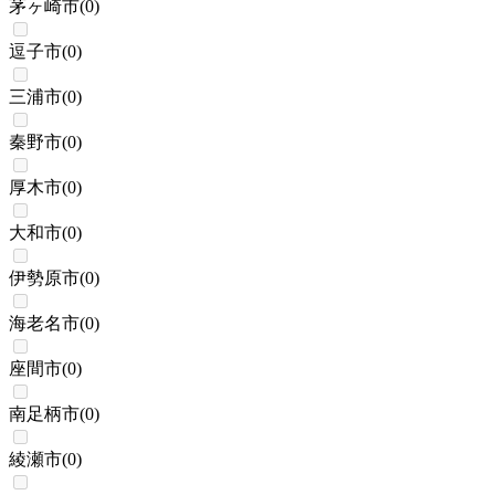
茅ヶ崎市
(
0
)
逗子市
(
0
)
三浦市
(
0
)
秦野市
(
0
)
厚木市
(
0
)
大和市
(
0
)
伊勢原市
(
0
)
海老名市
(
0
)
座間市
(
0
)
南足柄市
(
0
)
綾瀬市
(
0
)