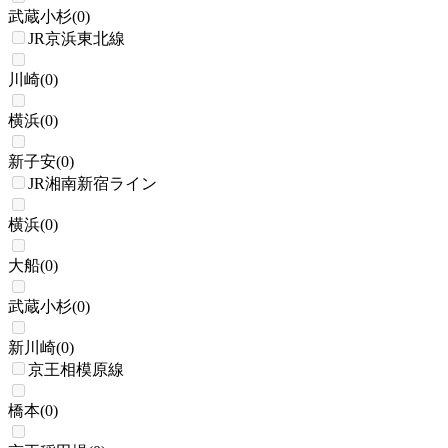
武蔵小杉
(
0
)
JR京浜東北線
川崎
(
0
)
横浜
(
0
)
新子安
(
0
)
JR湘南新宿ライン
横浜
(
0
)
大船
(
0
)
武蔵小杉
(
0
)
新川崎
(
0
)
京王相模原線
橋本
(
0
)