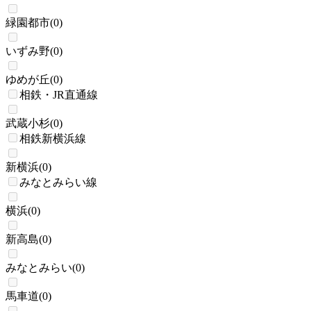
緑園都市
(
0
)
いずみ野
(
0
)
ゆめが丘
(
0
)
相鉄・JR直通線
武蔵小杉
(
0
)
相鉄新横浜線
新横浜
(
0
)
みなとみらい線
横浜
(
0
)
新高島
(
0
)
みなとみらい
(
0
)
馬車道
(
0
)