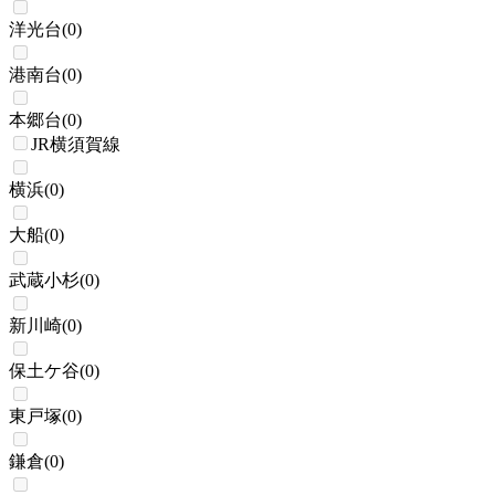
洋光台
(
0
)
港南台
(
0
)
本郷台
(
0
)
JR横須賀線
横浜
(
0
)
大船
(
0
)
武蔵小杉
(
0
)
新川崎
(
0
)
保土ケ谷
(
0
)
東戸塚
(
0
)
鎌倉
(
0
)