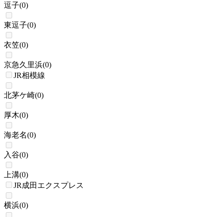
逗子
(
0
)
東逗子
(
0
)
衣笠
(
0
)
京急久里浜
(
0
)
JR相模線
北茅ケ崎
(
0
)
厚木
(
0
)
海老名
(
0
)
入谷
(
0
)
上溝
(
0
)
JR成田エクスプレス
横浜
(
0
)