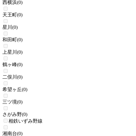
西横浜
(
0
)
天王町
(
0
)
星川
(
0
)
和田町
(
0
)
上星川
(
0
)
鶴ヶ峰
(
0
)
二俣川
(
0
)
希望ヶ丘
(
0
)
三ツ境
(
0
)
さがみ野
(
0
)
相鉄いずみ野線
湘南台
(
0
)