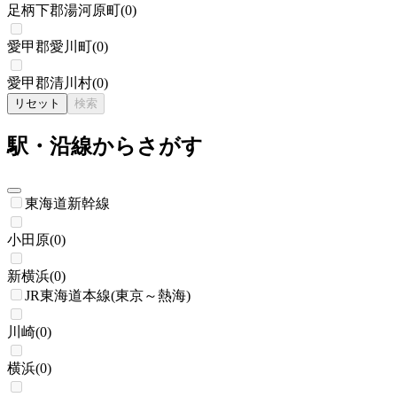
足柄下郡湯河原町
(
0
)
愛甲郡愛川町
(
0
)
愛甲郡清川村
(
0
)
リセット
検索
駅・沿線からさがす
東海道新幹線
小田原
(
0
)
新横浜
(
0
)
JR東海道本線(東京～熱海)
川崎
(
0
)
横浜
(
0
)