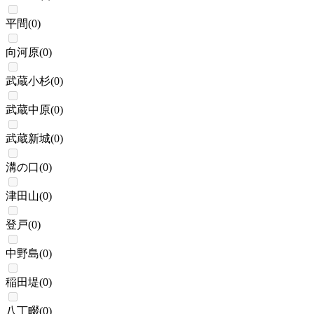
平間
(
0
)
向河原
(
0
)
武蔵小杉
(
0
)
武蔵中原
(
0
)
武蔵新城
(
0
)
溝の口
(
0
)
津田山
(
0
)
登戸
(
0
)
中野島
(
0
)
稲田堤
(
0
)
八丁畷
(
0
)