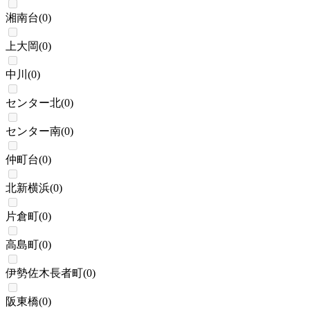
湘南台
(
0
)
上大岡
(
0
)
中川
(
0
)
センター北
(
0
)
センター南
(
0
)
仲町台
(
0
)
北新横浜
(
0
)
片倉町
(
0
)
高島町
(
0
)
伊勢佐木長者町
(
0
)
阪東橋
(
0
)