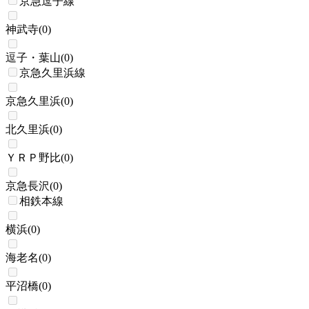
京急逗子線
神武寺
(
0
)
逗子・葉山
(
0
)
京急久里浜線
京急久里浜
(
0
)
北久里浜
(
0
)
ＹＲＰ野比
(
0
)
京急長沢
(
0
)
相鉄本線
横浜
(
0
)
海老名
(
0
)
平沼橋
(
0
)