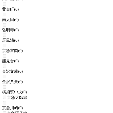
黄金町
(
0
)
南太田
(
0
)
弘明寺
(
0
)
屏風浦
(
0
)
京急富岡
(
0
)
能見台
(
0
)
金沢文庫
(
0
)
金沢八景
(
0
)
横須賀中央
(
0
)
京急大師線
京急川崎
(
0
)