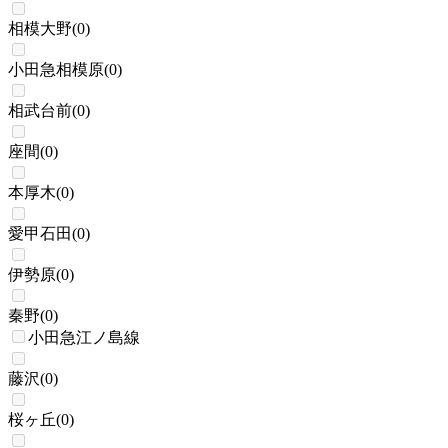
相模大野
(
0
)
小田急相模原
(
0
)
相武台前
(
0
)
座間
(
0
)
本厚木
(
0
)
愛甲石田
(
0
)
伊勢原
(
0
)
秦野
(
0
)
小田急江ノ島線
藤沢
(
0
)
桜ヶ丘
(
0
)