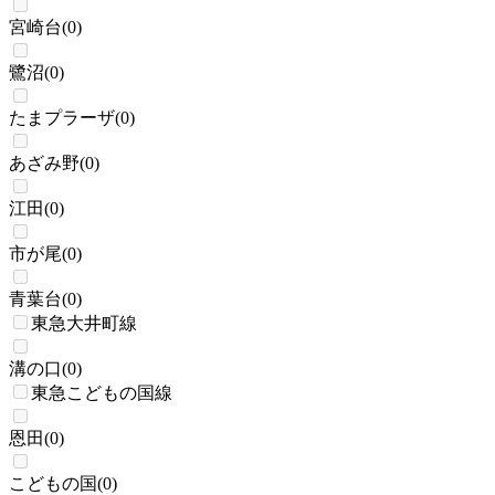
宮崎台
(
0
)
鷺沼
(
0
)
たまプラーザ
(
0
)
あざみ野
(
0
)
江田
(
0
)
市が尾
(
0
)
青葉台
(
0
)
東急大井町線
溝の口
(
0
)
東急こどもの国線
恩田
(
0
)
こどもの国
(
0
)