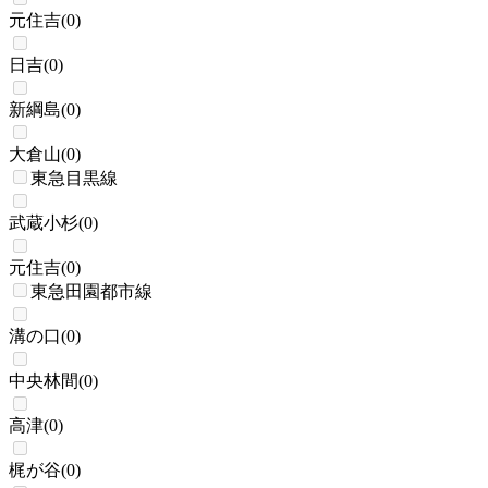
元住吉
(
0
)
日吉
(
0
)
新綱島
(
0
)
大倉山
(
0
)
東急目黒線
武蔵小杉
(
0
)
元住吉
(
0
)
東急田園都市線
溝の口
(
0
)
中央林間
(
0
)
高津
(
0
)
梶が谷
(
0
)