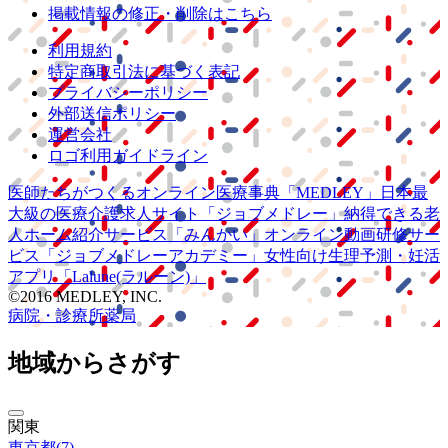
掲載情報の修正・削除はこちら
利用規約
特定商取引法に基づく表記
プライバシーポリシー
外部送信ポリシー
運営会社
ロゴ利用ガイドライン
医師たちがつくる
オンライン医療事典
「MEDLEY」
日本最
大級の
医療介護求人サイト
「ジョブメドレー」
納得できる
老
人ホーム紹介サービス
「みんかい」
オンライン
動画研修サー
ビス
「ジョブメドレー
アカデミー」
女性向け
生理予測・妊活
アプリ
「Lalune(ラルーン)」
©2016 MEDLEY, INC.
病院・診療所
薬局
地域からさがす
関東
東京都
(
7
)