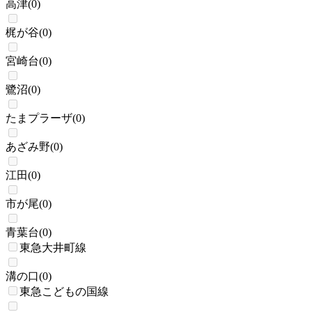
高津
(
0
)
梶が谷
(
0
)
宮崎台
(
0
)
鷺沼
(
0
)
たまプラーザ
(
0
)
あざみ野
(
0
)
江田
(
0
)
市が尾
(
0
)
青葉台
(
0
)
東急大井町線
溝の口
(
0
)
東急こどもの国線