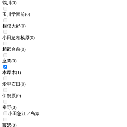
鶴川
(
0
)
玉川学園前
(
0
)
相模大野
(
0
)
小田急相模原
(
0
)
相武台前
(
0
)
座間
(
0
)
本厚木
(
1
)
愛甲石田
(
0
)
伊勢原
(
0
)
秦野
(
0
)
小田急江ノ島線
藤沢
(
0
)