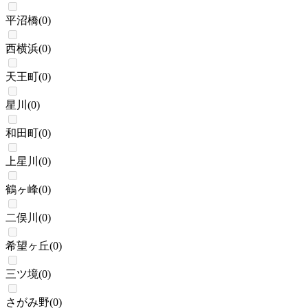
平沼橋
(
0
)
西横浜
(
0
)
天王町
(
0
)
星川
(
0
)
和田町
(
0
)
上星川
(
0
)
鶴ヶ峰
(
0
)
二俣川
(
0
)
希望ヶ丘
(
0
)
三ツ境
(
0
)
さがみ野
(
0
)