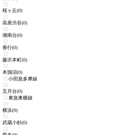
桜ヶ丘
(
0
)
高座渋谷
(
0
)
湘南台
(
0
)
善行
(
0
)
藤沢本町
(
0
)
本鵠沼
(
0
)
小田急多摩線
五月台
(
0
)
東急東横線
横浜
(
0
)
武蔵小杉
(
0
)
菊名
(
0
)