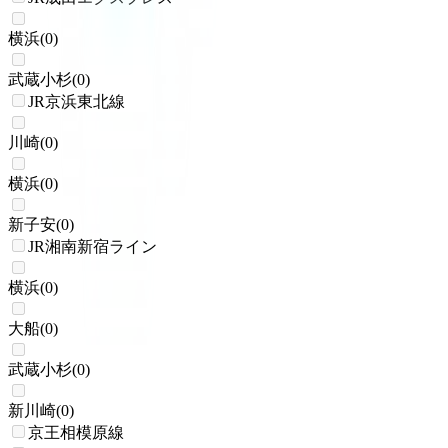
横浜
(
0
)
武蔵小杉
(
0
)
JR京浜東北線
川崎
(
0
)
横浜
(
0
)
新子安
(
0
)
JR湘南新宿ライン
横浜
(
0
)
大船
(
0
)
武蔵小杉
(
0
)
新川崎
(
0
)
京王相模原線