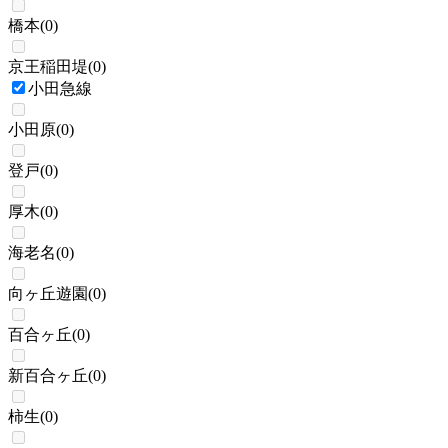
橋本
(
0
)
京王稲田堤
(
0
)
小田急線
小田原
(
0
)
登戸
(
0
)
厚木
(
0
)
海老名
(
0
)
向ヶ丘遊園
(
0
)
百合ヶ丘
(
0
)
新百合ヶ丘
(
0
)
柿生
(
0
)