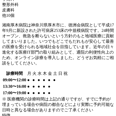
整形外科
皮膚科
他
10
個
湘南厚木病院は神奈川県厚木市に、徳洲会病院として平成17
年9月に新設された許可病床253床の中規模病院です。24時間
オープン、救急を断らないという方針のもと地域医療に貢献
してまいりました。いつでもどこでもだれもが安心して最善
の医療を受けられる地域社会を目指しています。近年の日々
進化する医療IT部門の取り組みとして、通院の利便性向上の
ため、オンライン診療を導入しました。どうぞお気軽にご相
談をしてください。
診療時間
月
火
水
木
金
土
日
祝
09:00〜12:00
●
●
●
●
●
●
13:30〜16:00
●
●
●
●
●
17:00〜19:00
●
●
●
●
●
※ 医療機関の診療時間は上記の通りですが、すでに予約が
埋まっている場合や病院の都合などにより実際に予約可能な
日時と異なる場合がありますのでご了承ください
特徴