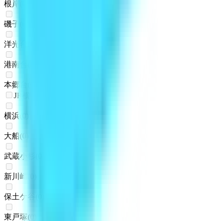
根岸
(
0
)
磯子
(
0
)
洋光台
(
0
)
港南台
(
0
)
本郷台
(
0
)
JR横須賀線
横浜
(
0
)
大船
(
0
)
武蔵小杉
(
0
)
新川崎
(
0
)
保土ケ谷
(
0
)
東戸塚
(
0
)