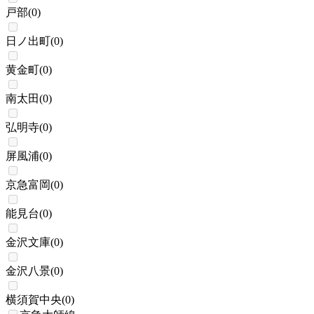
戸部
(
0
)
日ノ出町
(
0
)
黄金町
(
0
)
南太田
(
0
)
弘明寺
(
0
)
屏風浦
(
0
)
京急富岡
(
0
)
能見台
(
0
)
金沢文庫
(
0
)
金沢八景
(
0
)
横須賀中央
(
0
)