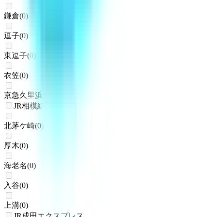
鎌倉
(
0
)
逗子
(
0
)
東逗子
(
0
)
衣笠
(
0
)
京急久里浜
(
0
)
JR相模線
北茅ケ崎
(
0
)
厚木
(
0
)
海老名
(
0
)
入谷
(
0
)
上溝
(
0
)
JR成田エクスプレス