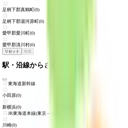
足柄下郡真鶴町
(
0
)
足柄下郡湯河原町
(
0
)
愛甲郡愛川町
(
0
)
愛甲郡清川村
(
0
)
リセット
検索
駅・沿線からさがす
東海道新幹線
小田原
(
0
)
新横浜
(
0
)
JR東海道本線(東京～熱海)
川崎
(
0
)