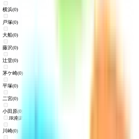
横浜
(
0
)
戸塚
(
0
)
大船
(
0
)
藤沢
(
0
)
辻堂
(
0
)
茅ケ崎
(
0
)
平塚
(
0
)
二宮
(
0
)
小田原
(
0
)
JR南武線
川崎
(
0
)