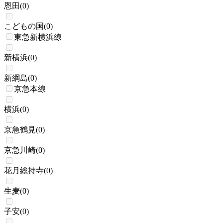
恩田
(
0
)
こどもの国
(
0
)
東急新横浜線
新横浜
(
0
)
新綱島
(
0
)
京急本線
横浜
(
0
)
京急鶴見
(
0
)
京急川崎
(
0
)
花月総持寺
(
0
)
生麦
(
0
)
子安
(
0
)