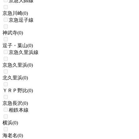
京急大師線
京急川崎
(
0
)
京急逗子線
神武寺
(
0
)
逗子・葉山
(
0
)
京急久里浜線
京急久里浜
(
0
)
北久里浜
(
0
)
ＹＲＰ野比
(
0
)
京急長沢
(
0
)
相鉄本線
横浜
(
0
)
海老名
(
0
)