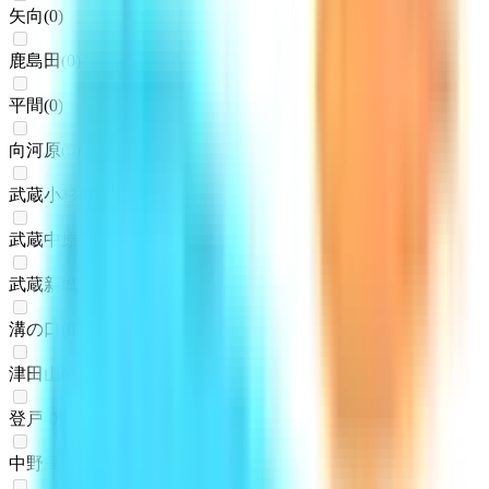
矢向
(
0
)
鹿島田
(
0
)
平間
(
0
)
向河原
(
0
)
武蔵小杉
(
0
)
武蔵中原
(
0
)
武蔵新城
(
0
)
溝の口
(
0
)
津田山
(
0
)
登戸
(
0
)
中野島
(
0
)