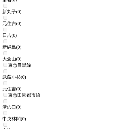
新丸子
(
0
)
元住吉
(
0
)
日吉
(
0
)
新綱島
(
0
)
大倉山
(
0
)
東急目黒線
武蔵小杉
(
0
)
元住吉
(
0
)
東急田園都市線
溝の口
(
0
)
中央林間
(
0
)