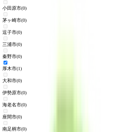
小田原市
(
0
)
茅ヶ崎市
(
0
)
逗子市
(
0
)
三浦市
(
0
)
秦野市
(
0
)
厚木市
(
1
)
大和市
(
0
)
伊勢原市
(
0
)
海老名市
(
0
)
座間市
(
0
)
南足柄市
(
0
)