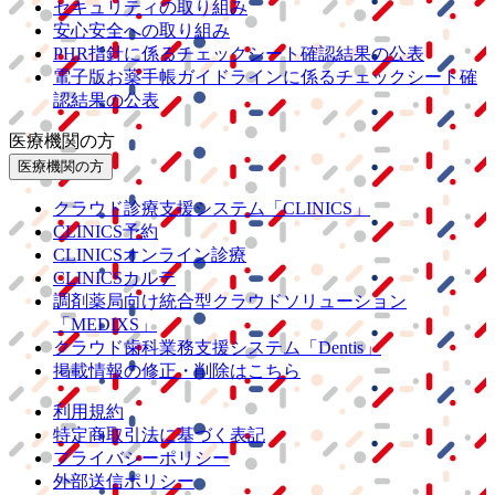
セキュリティの取り組み
安心安全への取り組み
PHR指針に係るチェックシート確認結果の公表
電子版お薬手帳ガイドラインに係るチェックシート確
認結果の公表
医療機関の方
医療機関の方
クラウド診療
支援システム
「CLINICS」
CLINICS予約
CLINICSオンライン診療
CLINICSカルテ
調剤薬局向け統合型クラウドソリューション
「MEDIXS」
クラウド歯科業務
支援システム
「Dentis」
掲載情報の修正・削除はこちら
利用規約
特定商取引法に基づく表記
プライバシーポリシー
外部送信ポリシー