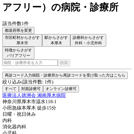
アフリー
）
の病院・診療所
該当件数
1
件
都道府県を変更
市区町村からさがす
駅からさがす
診療科からさがす
厚木市
本厚木
外科・小児外科
特徴からさがす
バリアフリー
検索
再診コード入力
病院・診療所から再診コードを受け取った方はこちら
絞り込み
(該当件数:
1
件)
すべて
対面診療可
オンライン診療可
医療法人徳洲会 湘南厚木病院
神奈川県厚木市温水118-1
小田急線
本厚木
徒歩
15
分
日曜・祝日
休み
内科
消化器内科
小児科