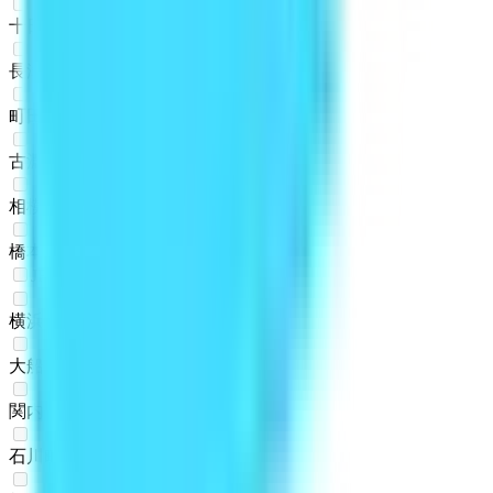
十日市場
(
0
)
長津田
(
0
)
町田
(
0
)
古淵
(
0
)
相模原
(
0
)
橋本
(
0
)
JR根岸線
横浜
(
0
)
大船
(
0
)
関内
(
0
)
石川町
(
0
)