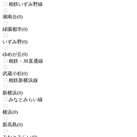
相鉄いずみ野線
湘南台
(
0
)
緑園都市
(
0
)
いずみ野
(
0
)
ゆめが丘
(
0
)
相鉄・JR直通線
武蔵小杉
(
0
)
相鉄新横浜線
新横浜
(
0
)
みなとみらい線
横浜
(
0
)
新高島
(
0
)