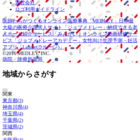
運営会社
ロゴ利用ガイドライン
医師たちがつくる
オンライン医療事典
「MEDLEY」
日本最
大級の
医療介護求人サイト
「ジョブメドレー」
納得できる
老
人ホーム紹介サービス
「みんかい」
オンライン
動画研修サー
ビス
「ジョブメドレー
アカデミー」
女性向け
生理予測・妊活
アプリ
「Lalune(ラルーン)」
©2016 MEDLEY, INC.
病院・診療所
薬局
地域からさがす
関東
東京都
(
3
)
神奈川県
(
4
)
埼玉県
(
4
)
千葉県
(
2
)
茨城県
(
2
)
関西
大阪府
(
4
)