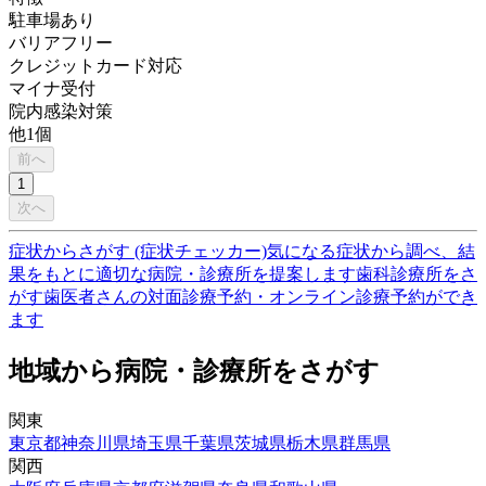
駐車場あり
バリアフリー
クレジットカード対応
マイナ受付
院内感染対策
他
1
個
前へ
1
次へ
症状からさがす (症状チェッカー)
気になる症状から調べ、結
果をもとに適切な病院・診療所を提案します
歯科診療所をさ
がす
歯医者さんの対面診療予約・オンライン診療予約ができ
ます
地域から病院・診療所をさがす
関東
東京都
神奈川県
埼玉県
千葉県
茨城県
栃木県
群馬県
関西