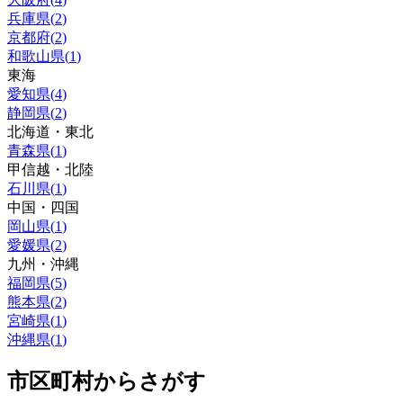
兵庫県
(
2
)
京都府
(
2
)
和歌山県
(
1
)
東海
愛知県
(
4
)
静岡県
(
2
)
北海道・東北
青森県
(
1
)
甲信越・北陸
石川県
(
1
)
中国・四国
岡山県
(
1
)
愛媛県
(
2
)
九州・沖縄
福岡県
(
5
)
熊本県
(
2
)
宮崎県
(
1
)
沖縄県
(
1
)
市区町村からさがす