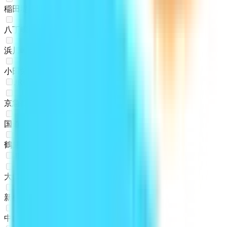
稲田堤
(
0
)
八丁畷
(
0
)
浜川崎
(
0
)
小田栄
(
0
)
JR鶴見線
京急鶴見
(
0
)
国道
(
0
)
鶴見小野
(
0
)
JR横浜線
大口
(
0
)
新横浜
(
0
)
中山
(
0
)