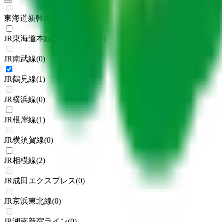
東海道新幹線
(
0
)
JR東海道本線(東京～熱海)
(
1
)
JR南武線
(
0
)
JR鶴見線
(
1
)
JR横浜線
(
0
)
JR根岸線
(
1
)
JR横須賀線
(
0
)
JR相模線
(
2
)
JR成田エクスプレス
(
0
)
JR京浜東北線
(
0
)
JR湘南新宿ライン
(
0
)