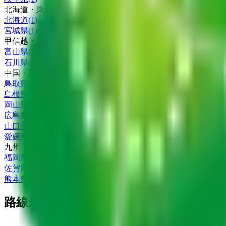
北海道・東北
北海道
(
1
)
宮城県
(
1
)
甲信越・北陸
富山県
(
1
)
石川県
(
2
)
中国・四国
鳥取県
(
1
)
島根県
(
1
)
岡山県
(
2
)
広島県
(
1
)
山口県
(
1
)
愛媛県
(
1
)
九州・沖縄
福岡県
(
2
)
佐賀県
(
1
)
熊本県
(
1
)
路線からさがす