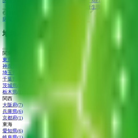
医師たちがつくる
オンライン医療事典
「MEDLEY」
日本最大
「ジョブメドレー
アカデミー」
女性向け
生理予測・妊活アプ
©2016 MEDLEY, INC.
病院・診療所
薬局
地域からさがす
関東
東京都
(
14
)
神奈川県
(
6
)
埼玉県
(
4
)
千葉県
(
1
)
茨城県
(
1
)
栃木県
(
1
)
関西
大阪府
(
7
)
兵庫県
(
6
)
京都府
(
1
)
東海
愛知県
(
6
)
岐阜県
(
1
)