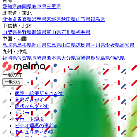
東海
愛知県
静岡県
岐阜県
三重県
北海道・東北
北海道
青森県
岩手県
宮城県
秋田県
山形県
福島県
甲信越・北陸
山梨県
長野県
新潟県
富山県
石川県
福井県
中国・四国
鳥取県
島根県
岡山県
広島県
山口県
徳島県
香川県
愛媛県
高知県
九州・沖縄
福岡県
佐賀県
長崎県
熊本県
大分県
宮崎県
鹿児島県
沖縄県
一般の方
一般の方
病院・診療所をさがす
薬局をさがす
症状からさがす
サポート
サポート環境
ビデオ通話の事前テスト
セキュリティの取り組み