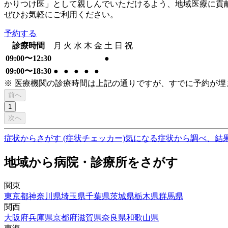
かりつけ医」として親しんでいただけるよう、地域医療に貢
ぜひお気軽にご利用ください。
予約する
診療時間
月
火
水
木
金
土
日
祝
09:00〜12:30
●
09:00〜18:30
●
●
●
●
●
※ 医療機関の診療時間は上記の通りですが、すでに予約が
前へ
1
次へ
症状からさがす (症状チェッカー)
気になる症状から調べ、結
地域から病院・診療所をさがす
関東
東京都
神奈川県
埼玉県
千葉県
茨城県
栃木県
群馬県
関西
大阪府
兵庫県
京都府
滋賀県
奈良県
和歌山県