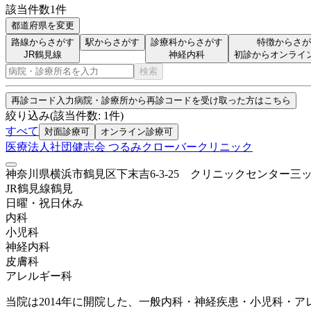
該当件数
1
件
都道府県を変更
路線からさがす
駅からさがす
診療科からさがす
特徴からさが
JR鶴見線
神経内科
初診からオンライ
検索
再診コード入力
病院・診療所から再診コードを受け取った方はこちら
絞り込み
(該当件数:
1
件)
すべて
対面診療可
オンライン診療可
医療法人社団健志会 つるみクローバークリニック
神奈川県横浜市鶴見区下末吉6-3-25 クリニックセンター三ッ
JR鶴見線
鶴見
日曜・祝日
休み
内科
小児科
神経内科
皮膚科
アレルギー科
当院は2014年に開院した、一般内科・神経疾患・小児科・