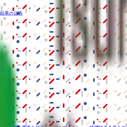
結果の公表
S」