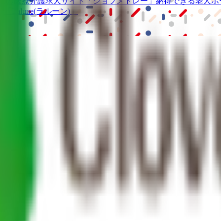
級の
医療介護求人サイト
「ジョブメドレー」
納得できる
老人ホ
リ
「Lalune(ラルーン)」