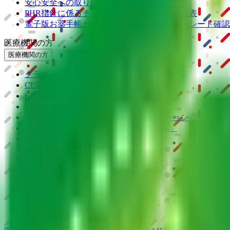
安心安全への取り組み
PHR指針に係るチェックシート確認結果の公表
電子版お薬手帳ガイドラインに係るチェックシート確認
医療機関の方
医療機関の方
クラウド診療
支援システム
「CLINICS」
CLINICS予約
CLINICSオンライン診療
CLINICSカルテ
調剤薬局向け統合型クラウドソリューション
「MEDIX
クラウド歯科業務
支援システム
「Dentis」
掲載情報の修正・削除はこちら
利用規約
特定商取引法に基づく表記
プライバシーポリシー
外部送信ポリシー
運営会社
ロゴ利用ガイドライン