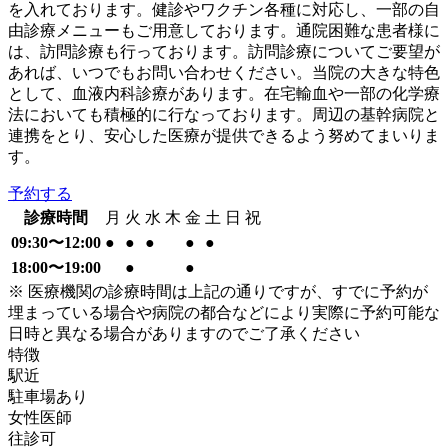
を入れております。健診やワクチン各種に対応し、一部の自
由診療メニューもご用意しております。通院困難な患者様に
は、訪問診療も行っております。訪問診療についてご要望が
あれば、いつでもお問い合わせください。当院の大きな特色
として、血液内科診療があります。在宅輸血や一部の化学療
法においても積極的に行なっております。周辺の基幹病院と
連携をとり、安心した医療が提供できるよう努めてまいりま
す。
予約する
診療時間
月
火
水
木
金
土
日
祝
09:30〜12:00
●
●
●
●
●
18:00〜19:00
●
●
※ 医療機関の診療時間は上記の通りですが、すでに予約が
埋まっている場合や病院の都合などにより実際に予約可能な
日時と異なる場合がありますのでご了承ください
特徴
駅近
駐車場あり
女性医師
往診可