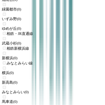
緑園都市
(
0
)
いずみ野
(
0
)
ゆめが丘
(
0
)
相鉄・JR直通線
武蔵小杉
(
0
)
相鉄新横浜線
新横浜
(
0
)
みなとみらい線
横浜
(
0
)
新高島
(
0
)
みなとみらい
(
0
)
馬車道
(
0
)