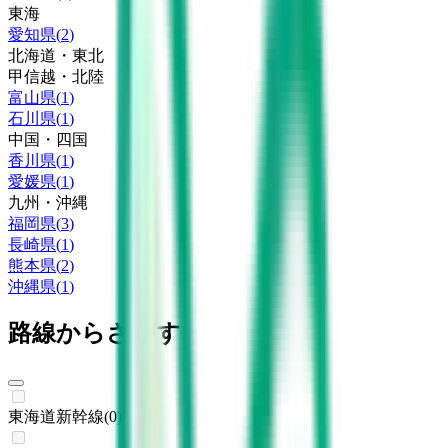
東海
愛知県
(
2
)
北海道・東北
甲信越・北陸
富山県
(
1
)
石川県
(
1
)
中国・四国
香川県
(
1
)
愛媛県
(
1
)
九州・沖縄
福岡県
(
3
)
長崎県
(
1
)
熊本県
(
2
)
沖縄県
(
1
)
路線からさがす
東海道新幹線
(
0
)