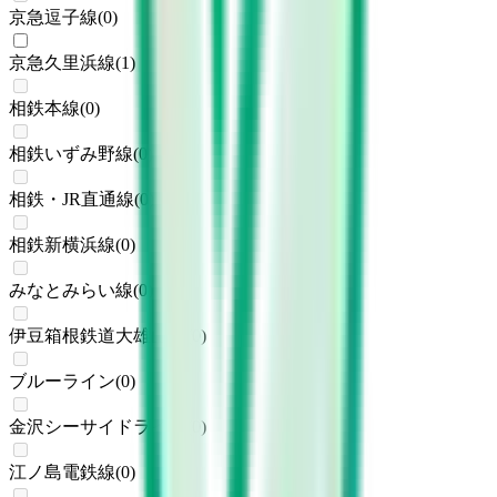
京急逗子線
(
0
)
京急久里浜線
(
1
)
相鉄本線
(
0
)
相鉄いずみ野線
(
0
)
相鉄・JR直通線
(
0
)
相鉄新横浜線
(
0
)
みなとみらい線
(
0
)
伊豆箱根鉄道大雄山線
(
0
)
ブルーライン
(
0
)
金沢シーサイドライン
(
0
)
江ノ島電鉄線
(
0
)