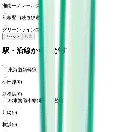
湘南モノレール
(
0
)
箱根登山鉄道鉄道線
(
0
)
グリーンライン
(
0
)
リセット
検索
駅・沿線からさがす
東海道新幹線
小田原
(
0
)
新横浜
(
0
)
JR東海道本線(東京～熱海)
川崎
(
0
)
横浜
(
0
)