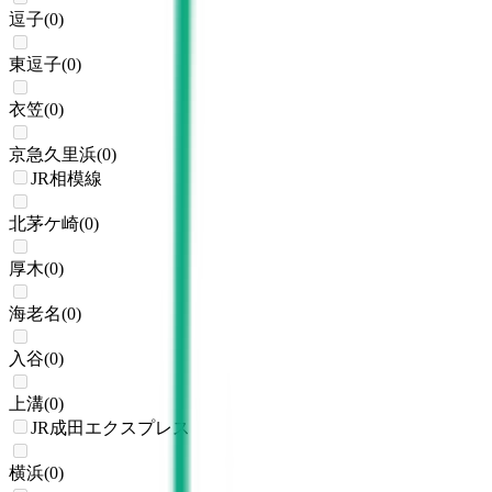
逗子
(
0
)
東逗子
(
0
)
衣笠
(
0
)
京急久里浜
(
0
)
JR相模線
北茅ケ崎
(
0
)
厚木
(
0
)
海老名
(
0
)
入谷
(
0
)
上溝
(
0
)
JR成田エクスプレス
横浜
(
0
)