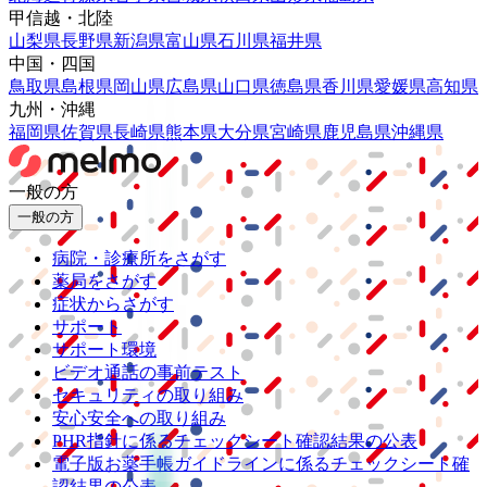
甲信越・北陸
山梨県
長野県
新潟県
富山県
石川県
福井県
中国・四国
鳥取県
島根県
岡山県
広島県
山口県
徳島県
香川県
愛媛県
高知県
九州・沖縄
福岡県
佐賀県
長崎県
熊本県
大分県
宮崎県
鹿児島県
沖縄県
一般の方
一般の方
病院・診療所をさがす
薬局をさがす
症状からさがす
サポート
サポート環境
ビデオ通話の事前テスト
セキュリティの取り組み
安心安全への取り組み
PHR指針に係るチェックシート確認結果の公表
電子版お薬手帳ガイドラインに係るチェックシート確
認結果の公表