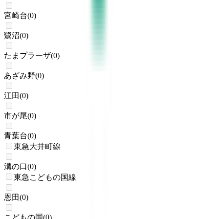
宮崎台
(
0
)
鷺沼
(
0
)
たまプラーザ
(
0
)
あざみ野
(
0
)
江田
(
0
)
市が尾
(
0
)
青葉台
(
0
)
東急大井町線
溝の口
(
0
)
東急こどもの国線
恩田
(
0
)
こどもの国
(
0
)