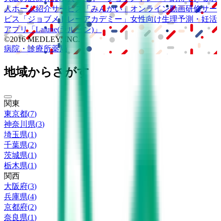
人ホーム紹介サービス
「みんかい」
オンライン
動画研修サー
ビス
「ジョブメドレー
アカデミー」
女性向け
生理予測・妊活
アプリ
「Lalune(ラルーン)」
©2016 MEDLEY, INC.
病院・診療所
薬局
地域からさがす
関東
東京都
(
7
)
神奈川県
(
3
)
埼玉県
(
1
)
千葉県
(
2
)
茨城県
(
1
)
栃木県
(
1
)
関西
大阪府
(
3
)
兵庫県
(
4
)
京都府
(
2
)
奈良県
(
1
)