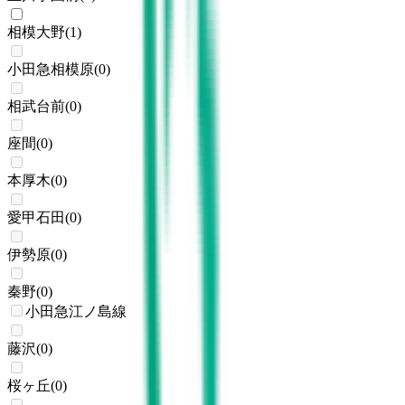
相模大野
(
1
)
小田急相模原
(
0
)
相武台前
(
0
)
座間
(
0
)
本厚木
(
0
)
愛甲石田
(
0
)
伊勢原
(
0
)
秦野
(
0
)
小田急江ノ島線
藤沢
(
0
)
桜ヶ丘
(
0
)