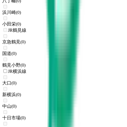
八丁畷
(
0
)
浜川崎
(
0
)
小田栄
(
0
)
JR鶴見線
京急鶴見
(
0
)
国道
(
0
)
鶴見小野
(
0
)
JR横浜線
大口
(
0
)
新横浜
(
0
)
中山
(
0
)
十日市場
(
0
)