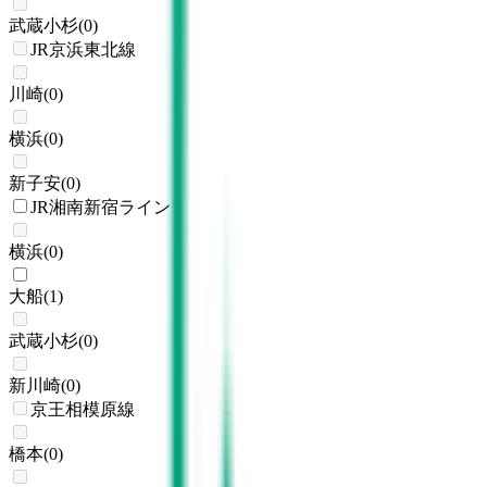
武蔵小杉
(
0
)
JR京浜東北線
川崎
(
0
)
横浜
(
0
)
新子安
(
0
)
JR湘南新宿ライン
横浜
(
0
)
大船
(
1
)
武蔵小杉
(
0
)
新川崎
(
0
)
京王相模原線
橋本
(
0
)