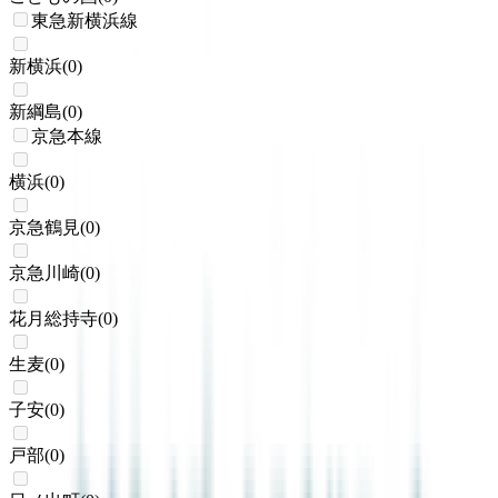
東急新横浜線
新横浜
(
0
)
新綱島
(
0
)
京急本線
横浜
(
0
)
京急鶴見
(
0
)
京急川崎
(
0
)
花月総持寺
(
0
)
生麦
(
0
)
子安
(
0
)
戸部
(
0
)