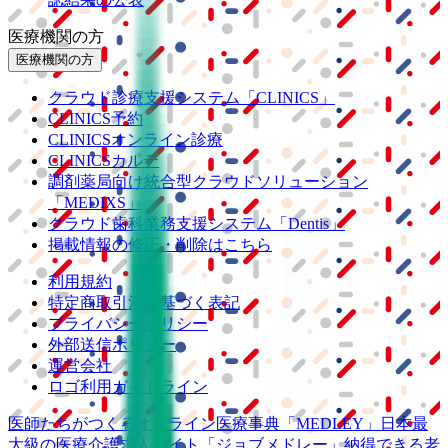
医療機関の方
医療機関の方
クラウド診療
支援システム
「CLINICS」
CLINICS予約
CLINICSオンライン診療
CLINICSカルテ
調剤薬局向け統合型クラウドソリューション
「MEDIXS」
クラウド歯科業務
支援システム
「Dentis」
掲載情報の修正・削除はこちら
利用規約
特定商取引法に基づく表記
プライバシーポリシー
外部送信ポリシー
運営会社
ロゴ利用ガイドライン
医師たちがつくる
オンライン医療事典
「MEDLEY」
日本最
大級の
医療介護求人サイト
「ジョブメドレー」
納得できる
老