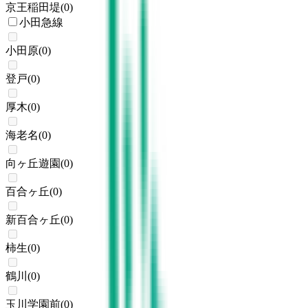
京王稲田堤
(
0
)
小田急線
小田原
(
0
)
登戸
(
0
)
厚木
(
0
)
海老名
(
0
)
向ヶ丘遊園
(
0
)
百合ヶ丘
(
0
)
新百合ヶ丘
(
0
)
柿生
(
0
)
鶴川
(
0
)
玉川学園前
(
0
)