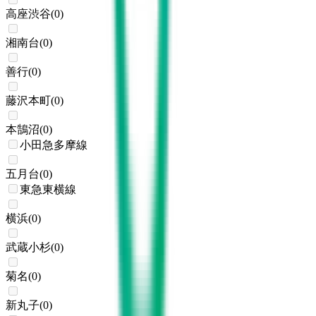
高座渋谷
(
0
)
湘南台
(
0
)
善行
(
0
)
藤沢本町
(
0
)
本鵠沼
(
0
)
小田急多摩線
五月台
(
0
)
東急東横線
横浜
(
0
)
武蔵小杉
(
0
)
菊名
(
0
)
新丸子
(
0
)