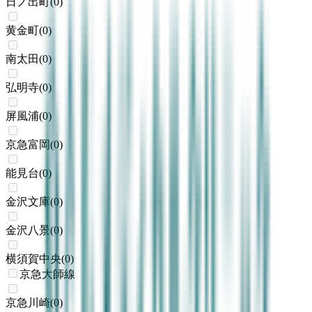
日ノ出町
(
0
)
黄金町
(
0
)
南太田
(
0
)
弘明寺
(
0
)
屏風浦
(
0
)
京急富岡
(
0
)
能見台
(
0
)
金沢文庫
(
0
)
金沢八景
(
0
)
横須賀中央
(
0
)
京急大師線
京急川崎
(
0
)