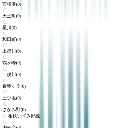
西横浜
(
0
)
天王町
(
0
)
星川
(
0
)
和田町
(
0
)
上星川
(
0
)
鶴ヶ峰
(
0
)
二俣川
(
0
)
希望ヶ丘
(
0
)
三ツ境
(
0
)
さがみ野
(
0
)
相鉄いずみ野線
湘南台
(
0
)