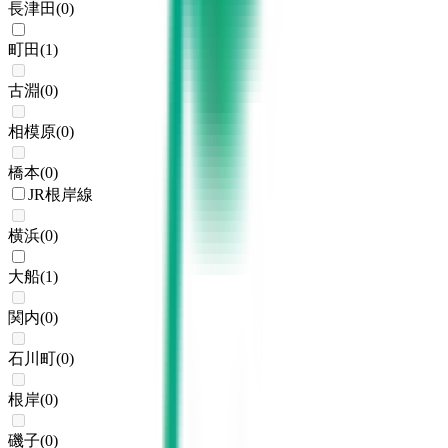
長津田
(
0
)
町田
(
1
)
古淵
(
0
)
相模原
(
0
)
橋本
(
0
)
JR根岸線
横浜
(
0
)
大船
(
1
)
関内
(
0
)
石川町
(
0
)
根岸
(
0
)
磯子
(
0
)