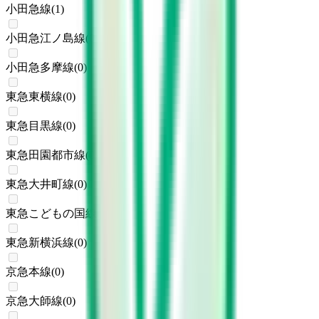
小田急線
(
1
)
小田急江ノ島線
(
0
)
小田急多摩線
(
0
)
東急東横線
(
0
)
東急目黒線
(
0
)
東急田園都市線
(
0
)
東急大井町線
(
0
)
東急こどもの国線
(
0
)
東急新横浜線
(
0
)
京急本線
(
0
)
京急大師線
(
0
)