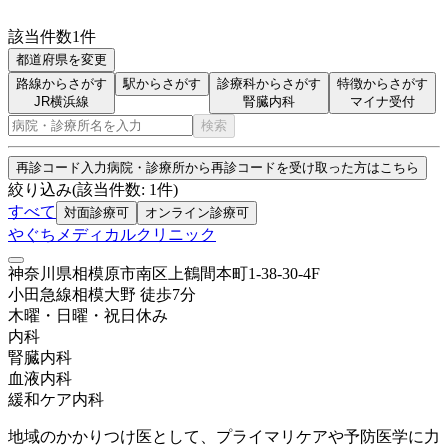
該当件数
1
件
都道府県を変更
路線からさがす
駅からさがす
診療科からさがす
特徴からさがす
JR横浜線
腎臓内科
マイナ受付
検索
再診コード入力
病院・診療所から再診コードを受け取った方はこちら
絞り込み
(該当件数:
1
件)
すべて
対面診療可
オンライン診療可
やぐちメディカルクリニック
神奈川県相模原市南区上鶴間本町1-38-30-4F
小田急線
相模大野
徒歩
7
分
木曜・日曜・祝日
休み
内科
腎臓内科
血液内科
緩和ケア内科
地域のかかりつけ医として、プライマリケアや予防医学に力