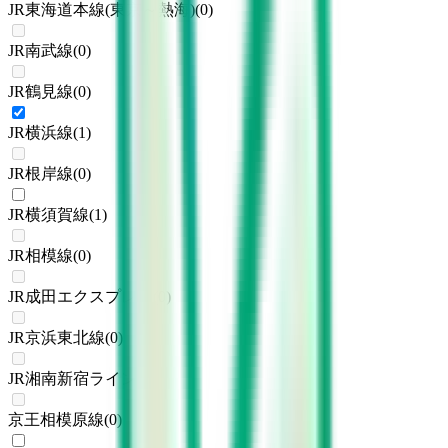
JR東海道本線(東京～熱海)
(
0
)
JR南武線
(
0
)
JR鶴見線
(
0
)
JR横浜線
(
1
)
JR根岸線
(
0
)
JR横須賀線
(
1
)
JR相模線
(
0
)
JR成田エクスプレス
(
0
)
JR京浜東北線
(
0
)
JR湘南新宿ライン
(
0
)
京王相模原線
(
0
)