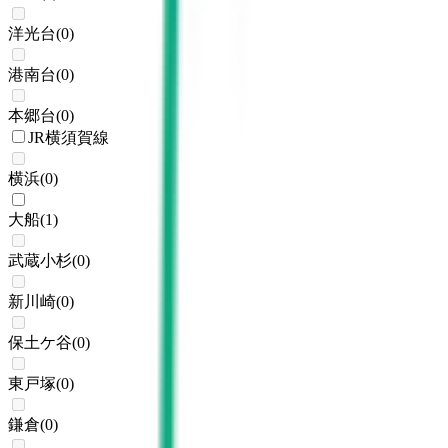
洋光台
(
0
)
港南台
(
0
)
本郷台
(
0
)
JR横須賀線
横浜
(
0
)
大船
(
1
)
武蔵小杉
(
0
)
新川崎
(
0
)
保土ケ谷
(
0
)
東戸塚
(
0
)
鎌倉
(
0
)