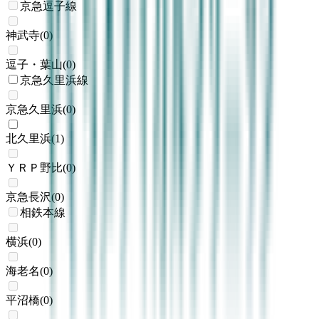
京急逗子線
神武寺
(
0
)
逗子・葉山
(
0
)
京急久里浜線
京急久里浜
(
0
)
北久里浜
(
1
)
ＹＲＰ野比
(
0
)
京急長沢
(
0
)
相鉄本線
横浜
(
0
)
海老名
(
0
)
平沼橋
(
0
)