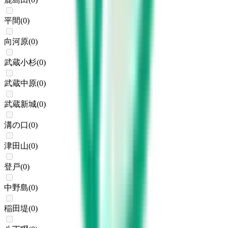
平間
(
0
)
向河原
(
0
)
武蔵小杉
(
0
)
武蔵中原
(
0
)
武蔵新城
(
0
)
溝の口
(
0
)
津田山
(
0
)
登戸
(
0
)
中野島
(
0
)
稲田堤
(
0
)