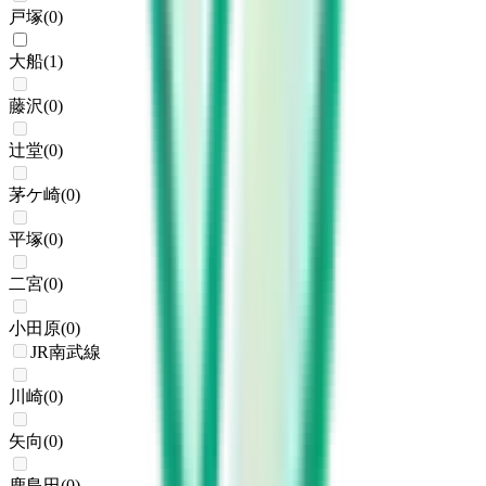
戸塚
(
0
)
大船
(
1
)
藤沢
(
0
)
辻堂
(
0
)
茅ケ崎
(
0
)
平塚
(
0
)
二宮
(
0
)
小田原
(
0
)
JR南武線
川崎
(
0
)
矢向
(
0
)
鹿島田
(
0
)