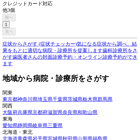
クレジットカード対応
他
3
個
前へ
1
次へ
症状からさがす (症状チェッカー)
気になる症状から調べ、結
果をもとに適切な病院・診療所を提案します
歯科診療所をさ
がす
歯医者さんの対面診療予約・オンライン診療予約ができ
ます
地域から病院・診療所をさがす
関東
東京都
神奈川県
埼玉県
千葉県
茨城県
栃木県
群馬県
関西
大阪府
兵庫県
京都府
滋賀県
奈良県
和歌山県
東海
愛知県
静岡県
岐阜県
三重県
北海道・東北
北海道
青森県
岩手県
宮城県
秋田県
山形県
福島県