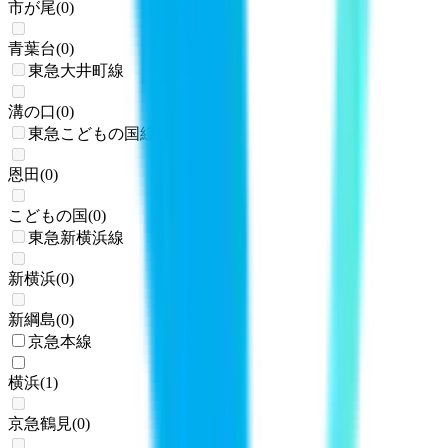
市が尾
(
0
)
青葉台
(
0
)
東急大井町線
溝の口
(
0
)
東急こどもの国線
恩田
(
0
)
こどもの国
(
0
)
東急新横浜線
新横浜
(
0
)
新綱島
(
0
)
京急本線
横浜
(
1
)
京急鶴見
(
0
)