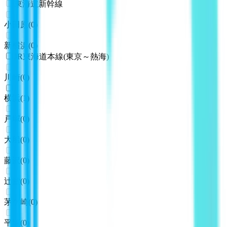
東海道新幹線
小田原
(
0
)
新横浜
(
0
)
JR東海道本線(東京～熱海)
川崎
(
0
)
横浜
(
1
)
戸塚
(
0
)
大船
(
0
)
藤沢
(
0
)
辻堂
(
0
)
茅ケ崎
(
0
)
平塚
(
0
)