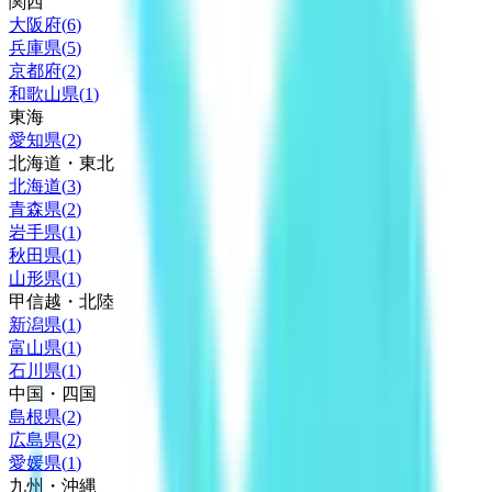
関西
大阪府
(
6
)
兵庫県
(
5
)
京都府
(
2
)
和歌山県
(
1
)
東海
愛知県
(
2
)
北海道・東北
北海道
(
3
)
青森県
(
2
)
岩手県
(
1
)
秋田県
(
1
)
山形県
(
1
)
甲信越・北陸
新潟県
(
1
)
富山県
(
1
)
石川県
(
1
)
中国・四国
島根県
(
2
)
広島県
(
2
)
愛媛県
(
1
)
九州・沖縄