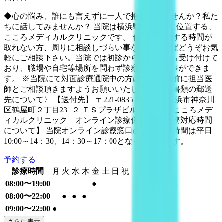
◆心の悩み、誰にも言えずに一人で抱えていませんか？私た
ちに話してみませんか？ 当院は横浜駅徒歩3分に位置する、
こころメディカルクリニックです。 仕事で受診する時間が
取れない方、周りに相談しづらい事などがあればどうぞお気
軽にご相談下さい。当院では初診からのご予約も受け付けて
おり、職場や自宅等場所を問わず診察を受ける事ができま
す。 ※当院にて対面診療通院中の方は、ご予約前に担当医
師とご相談頂きますようお願いいたします。 〈書類の郵送
先について〉 【送付先】 〒221-0835 神奈川県横浜市神奈川
区鶴屋町２丁目23−２ ＴＳプラザビル 地下１階 こころメデ
ィカルクリニック オンライン診療係宛て 【事務対応時間
について】 当院オンライン診療窓口の事務対応時間は平日
10:00～14：30、14：30～17：00となっております。
予約する
診療時間
月
火
水
木
金
土
日
祝
08:00〜19:00
●
08:00〜22:00
●
●
●
09:00〜22:00
●
さらに表示