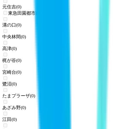
元住吉
(
0
)
東急田園都市線
溝の口
(
0
)
中央林間
(
0
)
高津
(
0
)
梶が谷
(
0
)
宮崎台
(
0
)
鷺沼
(
0
)
たまプラーザ
(
0
)
あざみ野
(
0
)
江田
(
0
)