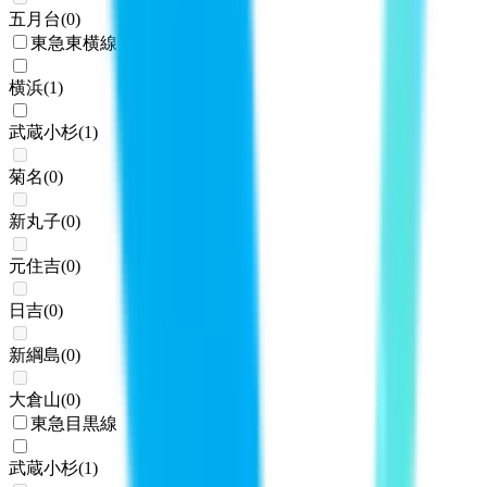
五月台
(
0
)
東急東横線
横浜
(
1
)
武蔵小杉
(
1
)
菊名
(
0
)
新丸子
(
0
)
元住吉
(
0
)
日吉
(
0
)
新綱島
(
0
)
大倉山
(
0
)
東急目黒線
武蔵小杉
(
1
)