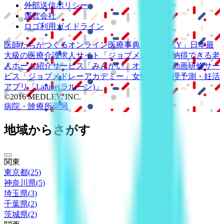
外部送信ポリシー
運営会社
ロゴ利用ガイドライン
医師たちがつくる
オンライン医療事典
「MEDLEY」
日本最
大級の
医療介護求人サイト
「ジョブメドレー」
納得できる
老
人ホーム紹介サービス
「みんかい」
オンライン
動画研修サー
ビス
「ジョブメドレー
アカデミー」
女性向け
生理予測・妊活
アプリ
「Lalune(ラルーン)」
©2016 MEDLEY, INC.
病院・診療所
薬局
地域からさがす
関東
東京都
(
25
)
神奈川県
(
5
)
埼玉県
(
3
)
千葉県
(
2
)
茨城県
(
2
)