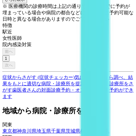
※ 医療機関の診療時間は上記の通りですが、すでに予約が
埋まっている場合や病院の都合などにより実際に予約可能な
日時と異なる場合がありますのでご了承ください
特徴
駅近
女性医師
院内感染対策
前へ
1
次へ
症状からさがす (症状チェッカー)
気になる症状から調べ、結
果をもとに適切な病院・診療所を提案します
歯科診療所をさ
がす
歯医者さんの対面診療予約・オンライン診療予約ができ
ます
地域から病院・診療所をさがす
関東
東京都
神奈川県
埼玉県
千葉県
茨城県
栃木県
群馬県