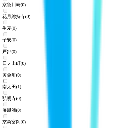
京急川崎
(
0
)
花月総持寺
(
0
)
生麦
(
0
)
子安
(
0
)
戸部
(
0
)
日ノ出町
(
0
)
黄金町
(
0
)
南太田
(
1
)
弘明寺
(
0
)
屏風浦
(
0
)
京急富岡
(
0
)