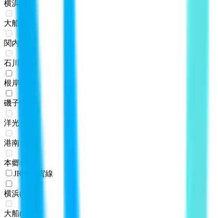
横浜
(
1
)
大船
(
0
)
関内
(
0
)
石川町
(
0
)
根岸
(
1
)
磯子
(
1
)
洋光台
(
0
)
港南台
(
0
)
本郷台
(
0
)
JR横須賀線
横浜
(
1
)
大船
(
0
)