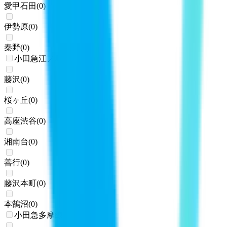
愛甲石田
(
0
)
伊勢原
(
0
)
秦野
(
0
)
小田急江ノ島線
藤沢
(
0
)
桜ヶ丘
(
0
)
高座渋谷
(
0
)
湘南台
(
0
)
善行
(
0
)
藤沢本町
(
0
)
本鵠沼
(
0
)
小田急多摩線