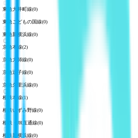
東急大井町線
(
0
)
東急こどもの国線
(
0
)
東急新横浜線
(
0
)
京急本線
(
2
)
京急大師線
(
0
)
京急逗子線
(
0
)
京急久里浜線
(
0
)
相鉄本線
(
1
)
相鉄いずみ野線
(
0
)
相鉄・JR直通線
(
0
)
相鉄新横浜線
(
0
)