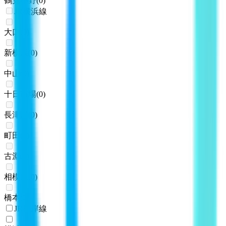
鶴見小野
(
0
)
JR横浜線
大口
(
0
)
新横浜
(
0
)
中山
(
0
)
十日市場
(
0
)
長津田
(
0
)
町田
(
0
)
古淵
(
0
)
相模原
(
0
)
橋本
(
0
)
JR根岸線