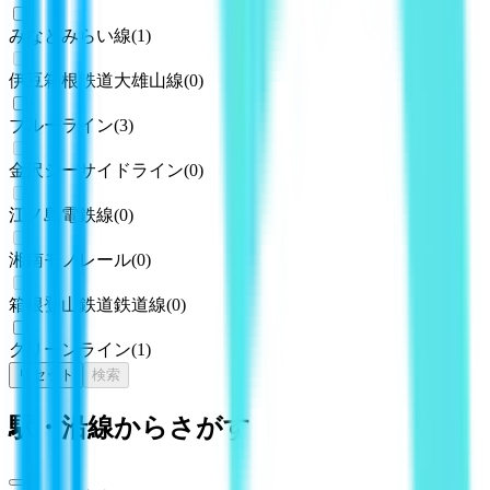
みなとみらい線
(
1
)
伊豆箱根鉄道大雄山線
(
0
)
ブルーライン
(
3
)
金沢シーサイドライン
(
0
)
江ノ島電鉄線
(
0
)
湘南モノレール
(
0
)
箱根登山鉄道鉄道線
(
0
)
グリーンライン
(
1
)
リセット
検索
駅・沿線からさがす