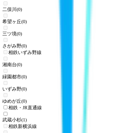
二俣川
(
0
)
希望ヶ丘
(
0
)
三ツ境
(
0
)
さがみ野
(
0
)
相鉄いずみ野線
湘南台
(
0
)
緑園都市
(
0
)
いずみ野
(
0
)
ゆめが丘
(
0
)
相鉄・JR直通線
武蔵小杉
(
1
)
相鉄新横浜線