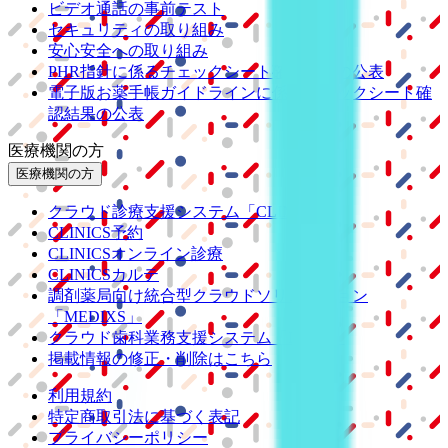
ビデオ通話の事前テスト
セキュリティの取り組み
安心安全への取り組み
PHR指針に係るチェックシート確認結果の公表
電子版お薬手帳ガイドラインに係るチェックシート確
認結果の公表
医療機関の方
医療機関の方
クラウド診療
支援システム
「CLINICS」
CLINICS予約
CLINICSオンライン診療
CLINICSカルテ
調剤薬局向け統合型クラウドソリューション
「MEDIXS」
クラウド歯科業務
支援システム
「Dentis」
掲載情報の修正・削除はこちら
利用規約
特定商取引法に基づく表記
プライバシーポリシー