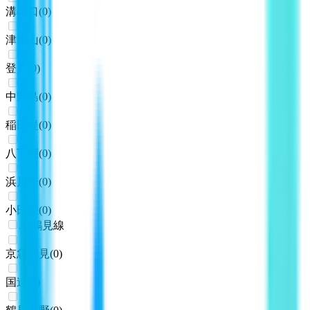
溝の口
(
0
)
津田山
(
0
)
登戸
(
0
)
中野島
(
0
)
稲田堤
(
0
)
八丁畷
(
0
)
浜川崎
(
0
)
小田栄
(
0
)
JR鶴見線
京急鶴見
(
0
)
国道
(
0
)