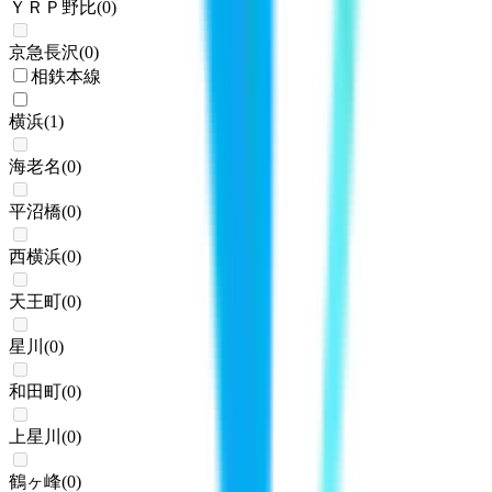
ＹＲＰ野比
(
0
)
京急長沢
(
0
)
相鉄本線
横浜
(
1
)
海老名
(
0
)
平沼橋
(
0
)
西横浜
(
0
)
天王町
(
0
)
星川
(
0
)
和田町
(
0
)
上星川
(
0
)
鶴ヶ峰
(
0
)