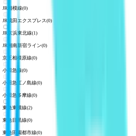
JR相模線
(
0
)
JR成田エクスプレス
(
0
)
JR京浜東北線
(
1
)
JR湘南新宿ライン
(
0
)
京王相模原線
(
0
)
小田急線
(
0
)
小田急江ノ島線
(
0
)
小田急多摩線
(
0
)
東急東横線
(
2
)
東急目黒線
(
0
)
東急田園都市線
(
0
)