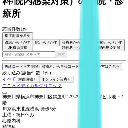
科/院内感染対策
）
の病院・診
療所
該当件数
1
件
都道府県を変更
路線からさがす
駅からさがす
診療科からさがす
特徴からさがす
JR横須賀線
精神科・心療内科
院内感染対策
検索
再診コード入力
病院・診療所から再診コードを受け取った方はこちら
絞り込み
(該当件数:
1
件)
すべて
対面診療可
オンライン診療可
こころメディカルクリニック
神奈川県横浜市神奈川区鶴屋町2-23-2 ＴＳプラザビル地下１
階
JR京浜東北線
横浜
徒歩
5
分
土曜・祝日
休み
心療内科
精神科