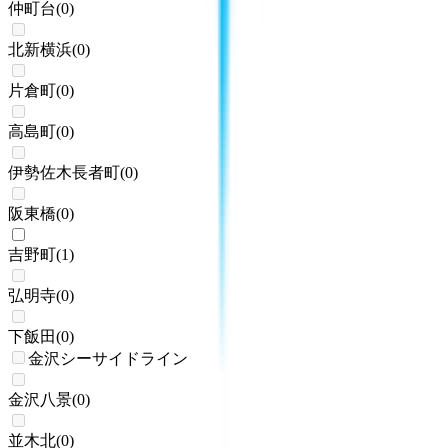
仲町台
(
0
)
北新横浜
(
0
)
片倉町
(
0
)
高島町
(
0
)
伊勢佐木長者町
(
0
)
阪東橋
(
0
)
吉野町
(
1
)
弘明寺
(
0
)
下飯田
(
0
)
金沢シーサイドライン
金沢八景
(
0
)
並木北
(
0
)