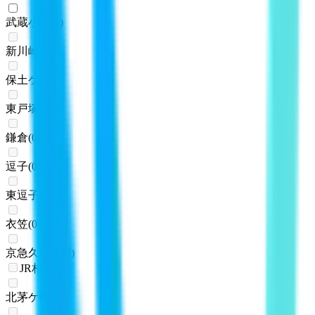
武蔵小杉
(
1
)
新川崎
(
0
)
保土ケ谷
(
0
)
東戸塚
(
0
)
鎌倉
(
0
)
逗子
(
0
)
東逗子
(
0
)
衣笠
(
0
)
京急久里浜
(
0
)
JR相模線
北茅ケ崎
(
0
)