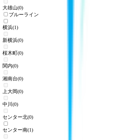
大雄山
(
0
)
ブルーライン
横浜
(
1
)
新横浜
(
0
)
桜木町
(
0
)
関内
(
0
)
湘南台
(
0
)
上大岡
(
0
)
中川
(
0
)
センター北
(
0
)
センター南
(
1
)