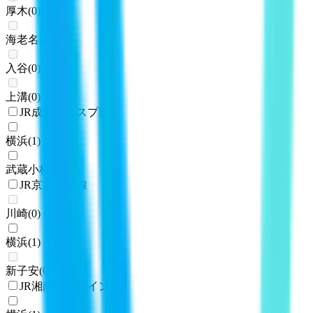
厚木
(
0
)
海老名
(
0
)
入谷
(
0
)
上溝
(
0
)
JR成田エクスプレス
横浜
(
1
)
武蔵小杉
(
1
)
JR京浜東北線
川崎
(
0
)
横浜
(
1
)
新子安
(
0
)
JR湘南新宿ライン