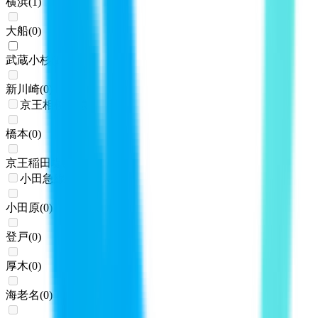
横浜
(
1
)
大船
(
0
)
武蔵小杉
(
1
)
新川崎
(
0
)
京王相模原線
橋本
(
0
)
京王稲田堤
(
0
)
小田急線
小田原
(
0
)
登戸
(
0
)
厚木
(
0
)
海老名
(
0
)