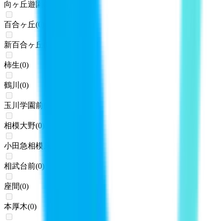
向ヶ丘遊園
(
0
)
百合ヶ丘
(
0
)
新百合ヶ丘
(
0
)
柿生
(
0
)
鶴川
(
0
)
玉川学園前
(
0
)
相模大野
(
0
)
小田急相模原
(
0
)
相武台前
(
0
)
座間
(
0
)
本厚木
(
0
)