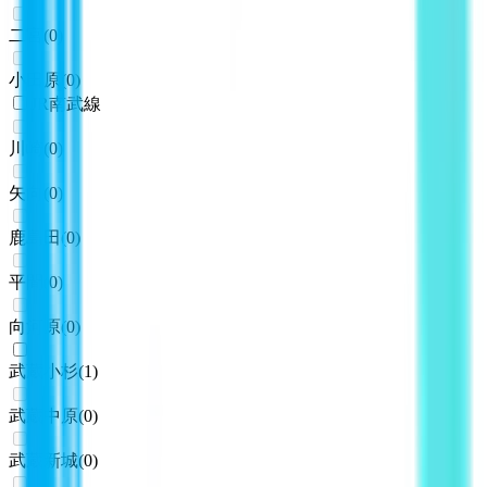
二宮
(
0
)
小田原
(
0
)
JR南武線
川崎
(
0
)
矢向
(
0
)
鹿島田
(
0
)
平間
(
0
)
向河原
(
0
)
武蔵小杉
(
1
)
武蔵中原
(
0
)
武蔵新城
(
0
)