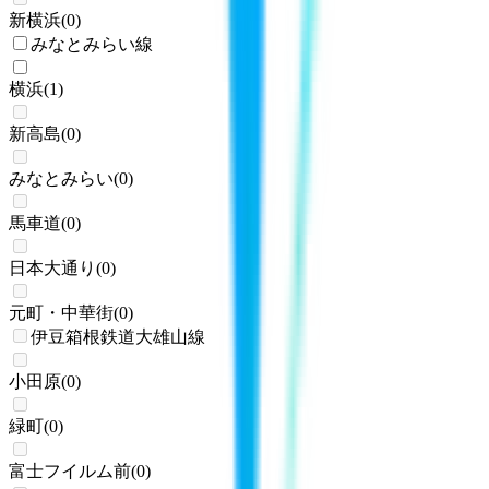
新横浜
(
0
)
みなとみらい線
横浜
(
1
)
新高島
(
0
)
みなとみらい
(
0
)
馬車道
(
0
)
日本大通り
(
0
)
元町・中華街
(
0
)
伊豆箱根鉄道大雄山線
小田原
(
0
)
緑町
(
0
)
富士フイルム前
(
0
)