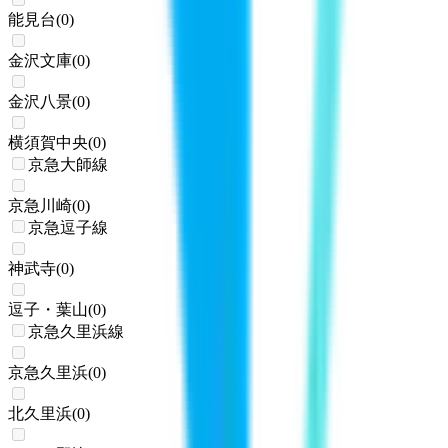
能見台
(
0
)
金沢文庫
(
0
)
金沢八景
(
0
)
横須賀中央
(
0
)
京急大師線
京急川崎
(
0
)
京急逗子線
神武寺
(
0
)
逗子・葉山
(
0
)
京急久里浜線
京急久里浜
(
0
)
北久里浜
(
0
)