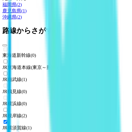
福岡県
(
2
)
鹿児島県
(
1
)
沖縄県
(
2
)
路線からさがす
東海道新幹線
(
0
)
JR東海道本線(東京～熱海)
(
1
)
JR南武線
(
1
)
JR鶴見線
(
0
)
JR横浜線
(
0
)
JR根岸線
(
2
)
JR横須賀線
(
1
)