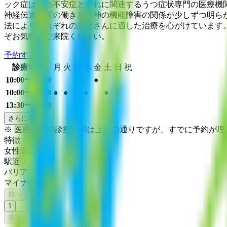
ック症はじめ不安症とそれに関連するうつ症状専門の医療機
神経伝達物質の働きと精神の機能障害の関係が少しずつ明ら
法によりそれぞれの患者さんに適した治療を心がけています
ぞお気軽にご来院ください。
予約する
診療時間
月
火
水
木
金
土
日
祝
10:00〜12:30
●
10:00〜13:00
●
●
●
●
●
13:30〜16:30
●
さらに表示
※ 医療機関の診療時間は上記の通りですが、すでに予約が
特徴
女性医師
駅近
バリアフリー
マイナ受付
前へ
1
次へ