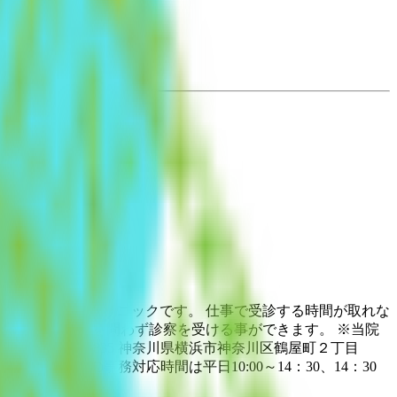
ころメディカルクリニックです。 仕事で受診する時間が取れな
や自宅等場所を問わず診察を受ける事ができます。 ※当院
 〒221-0835 神奈川県横浜市神奈川区鶴屋町２丁目
診療窓口の事務対応時間は平日10:00～14：30、14：30