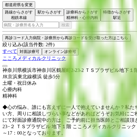
都道府県を変更
路線からさがす
駅からさがす
診療科からさがす
特徴からさがす
相鉄本線
精神科・心療内科
駅近
検索
再診コード入力
病院・診療所から再診コードを受け取った方はこちら
絞り込み
(該当件数:
2
件)
すべて
対面診療可
オンライン診療可
こころメディカルクリニック
神奈川県横浜市神奈川区鶴屋町2-23-2 ＴＳプラザビル地下１
JR京浜東北線
横浜
徒歩
5
分
土曜・祝日
休み
心療内科
精神科
◆心の悩み、誰にも言えずに一人で抱えていませんか？私たち
い方、周りに相談しづらい事などがあればどうぞお気軽にご
にて対面診療通院中の方は、ご予約前に担当医師とご相談頂きま
23−２ ＴＳプラザビル 地下１階 こころメディカルクリニック
～17：00となっております。