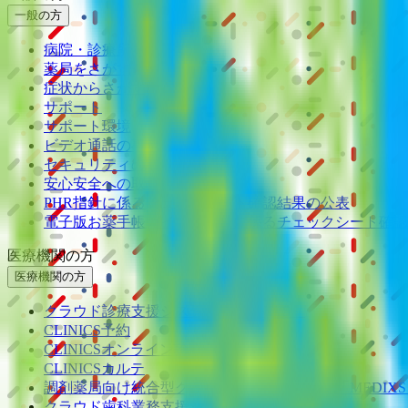
一般の方
病院・診療所をさがす
薬局をさがす
症状からさがす
サポート
サポート環境
ビデオ通話の事前テスト
セキュリティの取り組み
安心安全への取り組み
PHR指針に係るチェックシート確認結果の公表
電子版お薬手帳ガイドラインに係るチェックシート確認
医療機関の方
医療機関の方
クラウド診療
支援システム
「CLINICS」
CLINICS予約
CLINICSオンライン診療
CLINICSカルテ
調剤薬局向け統合型クラウドソリューション
「MEDIX
クラウド歯科業務
支援システム
「Dentis」