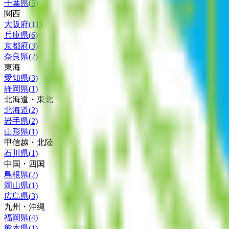
千葉県
(
5
)
関西
大阪府
(
11
)
兵庫県
(
6
)
京都府
(
3
)
奈良県
(
2
)
東海
愛知県
(
3
)
静岡県
(
1
)
北海道・東北
北海道
(
2
)
岩手県
(
2
)
山形県
(
1
)
甲信越・北陸
石川県
(
1
)
中国・四国
島根県
(
2
)
岡山県
(
1
)
広島県
(
3
)
九州・沖縄
福岡県
(
4
)
熊本県
(
1
)