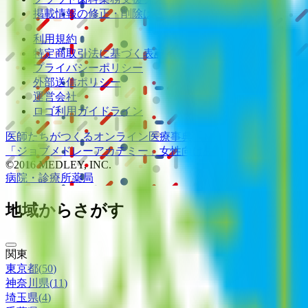
掲載情報の修正・削除はこちら
利用規約
特定商取引法に基づく表記
プライバシーポリシー
外部送信ポリシー
運営会社
ロゴ利用ガイドライン
医師たちがつくる
オンライン医療事典
「MEDLEY」
日本最大
「ジョブメドレー
アカデミー」
女性向け
生理予測・妊活アプ
©2016 MEDLEY, INC.
病院・診療所
薬局
地域からさがす
関東
東京都
(
50
)
神奈川県
(
11
)
埼玉県
(
4
)