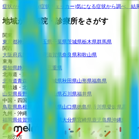
症状からさがす (症状チェッカー)
気になる症状から調べ、結
地域から病院・診療所をさがす
関東
東京都
神奈川県
埼玉県
千葉県
茨城県
栃木県
群馬県
関西
大阪府
兵庫県
京都府
滋賀県
奈良県
和歌山県
東海
愛知県
静岡県
岐阜県
三重県
北海道・東北
北海道
青森県
岩手県
宮城県
秋田県
山形県
福島県
甲信越・北陸
山梨県
長野県
新潟県
富山県
石川県
福井県
中国・四国
鳥取県
島根県
岡山県
広島県
山口県
徳島県
香川県
愛媛県
高知県
九州・沖縄
福岡県
佐賀県
長崎県
熊本県
大分県
宮崎県
鹿児島県
沖縄県
一般の方