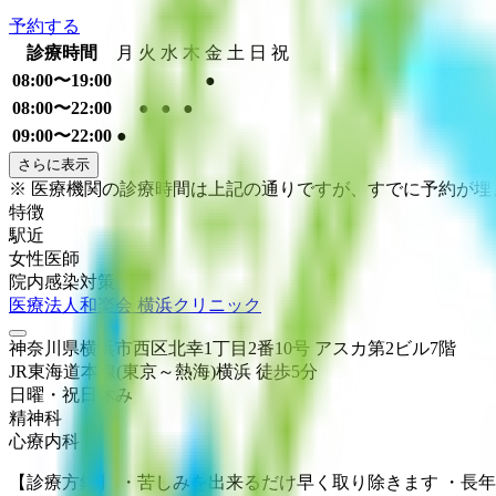
予約する
診療時間
月
火
水
木
金
土
日
祝
08:00〜19:00
●
08:00〜22:00
●
●
●
09:00〜22:00
●
さらに表示
※ 医療機関の診療時間は上記の通りですが、すでに予約が
特徴
駅近
女性医師
院内感染対策
医療法人和楽会 横浜クリニック
神奈川県横浜市西区北幸1丁目2番10号 アスカ第2ビル7階
JR東海道本線(東京～熱海)
横浜
徒歩
5
分
日曜・祝日
休み
精神科
心療内科
【診療方針】 ・苦しみを出来るだけ早く取り除きます ・長