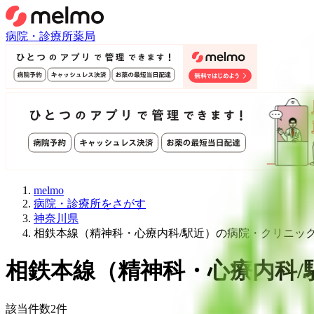
病院・診療所
薬局
melmo
病院・診療所をさがす
神奈川県
相鉄本線（精神科・心療内科/駅近）の病院・クリニッ
相鉄本線
（
精神科・心療内科/
該当件数
2
件