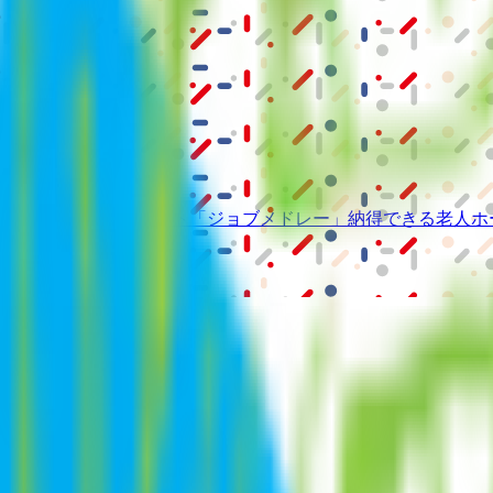
級の
医療介護求人サイト
「ジョブメドレー」
納得できる
老人ホ
リ
「Lalune(ラルーン)」