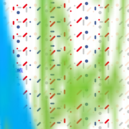
結果の公表
S」