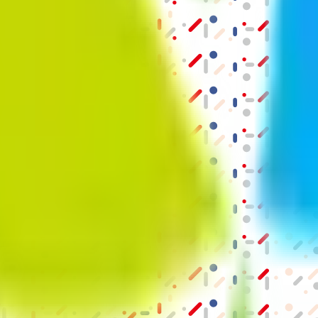
結果の公表
S」