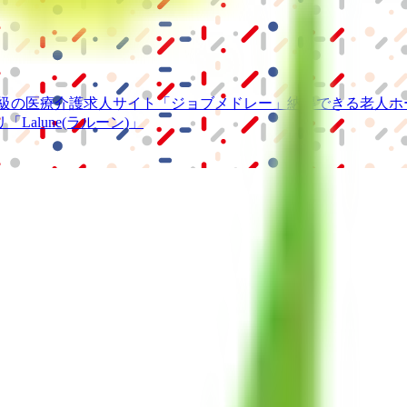
級の
医療介護求人サイト
「ジョブメドレー」
納得できる
老人ホ
リ
「Lalune(ラルーン)」