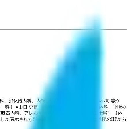
内科、消化器内科、内視鏡内科、アレルギー科〕 ●小菅 美玖
ー科〕 ●山口 史博 （第３土曜、金曜午前） 〔内科、呼吸器
呼吸器内科、アレルギー科〕 ●神﨑 満美子（第２土曜） 〔内
約しか表示されず対面診療の予約ができない方は当院のHPから