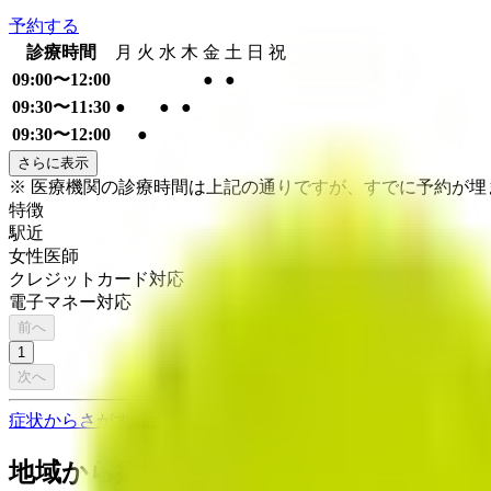
予約する
診療時間
月
火
水
木
金
土
日
祝
09:00〜12:00
●
●
09:30〜11:30
●
●
●
09:30〜12:00
●
さらに表示
※ 医療機関の診療時間は上記の通りですが、すでに予約が
特徴
駅近
女性医師
クレジットカード対応
電子マネー対応
前へ
1
次へ
症状からさがす (症状チェッカー)
気になる症状から調べ、結
地域から病院・診療所をさがす