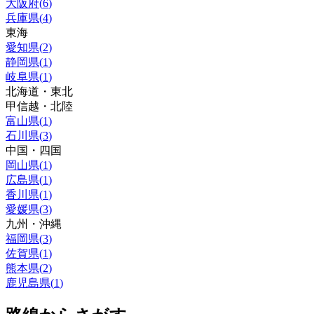
大阪府
(
6
)
兵庫県
(
4
)
東海
愛知県
(
2
)
静岡県
(
1
)
岐阜県
(
1
)
北海道・東北
甲信越・北陸
富山県
(
1
)
石川県
(
3
)
中国・四国
岡山県
(
1
)
広島県
(
1
)
香川県
(
1
)
愛媛県
(
3
)
九州・沖縄
福岡県
(
3
)
佐賀県
(
1
)
熊本県
(
2
)
鹿児島県
(
1
)