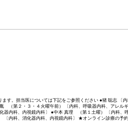
ます。担当医については下記をご参照ください ●猪 聡志 〔
英胤 （第２・３・４火曜午前） 〔内科、呼吸器内科、アレルギ
化器内科、内視鏡内科〕 ●中本 真理 （第１土曜） 〔内科、
曜） 〔内科、消化器内科、内視鏡内科〕 ★オンライン診療の予