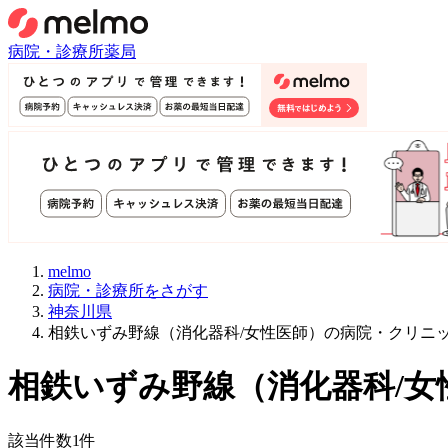
病院・診療所
薬局
melmo
病院・診療所をさがす
神奈川県
相鉄いずみ野線（消化器科/女性医師）の病院・クリニ
相鉄いずみ野線
（
消化器科/女
該当件数
1
件