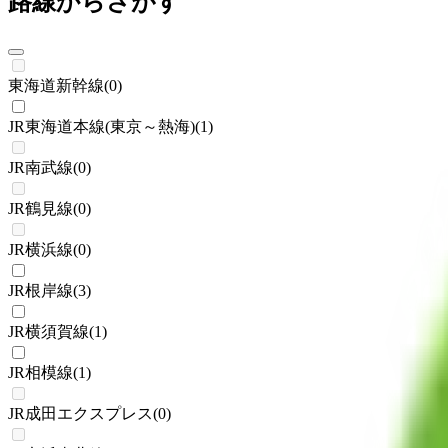
路線からさがす
東海道新幹線
(
0
)
JR東海道本線(東京～熱海)
(
1
)
JR南武線
(
0
)
JR鶴見線
(
0
)
JR横浜線
(
0
)
JR根岸線
(
3
)
JR横須賀線
(
1
)
JR相模線
(
1
)
JR成田エクスプレス
(
0
)