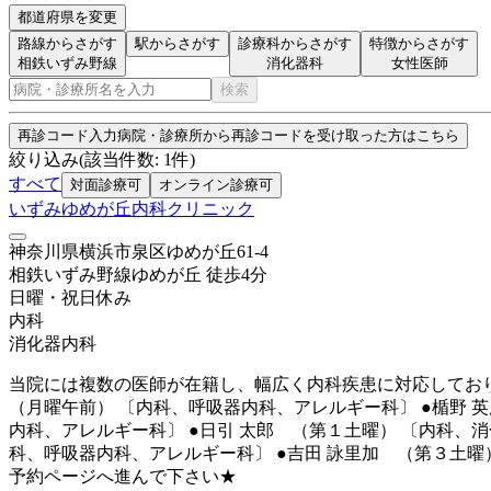
都道府県を変更
路線からさがす
駅からさがす
診療科からさがす
特徴からさがす
相鉄いずみ野線
消化器科
女性医師
検索
再診コード入力
病院・診療所から再診コードを受け取った方はこちら
絞り込み
(該当件数:
1
件)
すべて
対面診療可
オンライン診療可
いずみゆめが丘内科クリニック
神奈川県横浜市泉区ゆめが丘61-4
相鉄いずみ野線
ゆめが丘
徒歩
4
分
日曜・祝日
休み
内科
消化器内科
当院には複数の医師が在籍し、幅広く内科疾患に対応しており
（月曜午前） 〔内科、呼吸器内科、アレルギー科〕 ●楯野 
内科、アレルギー科〕 ●日引 太郎 （第１土曜） 〔内科、消
科、呼吸器内科、アレルギー科〕 ●吉田 詠里加 （第３土
予約ページへ進んで下さい★