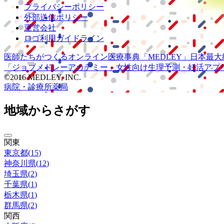
プライバシーポリシー
外部送信ポリシー
運営会社
ロゴ利用ガイドライン
医師たちがつくる
オンライン医療事典
「MEDLEY」
日本最大
「ジョブメドレー
アカデミー」
女性向け
生理予測・妊活アプ
©2016 MEDLEY, INC.
病院・診療所
薬局
地域からさがす
関東
東京都
(
15
)
神奈川県
(
12
)
埼玉県
(
2
)
千葉県
(
1
)
栃木県
(
1
)
群馬県
(
2
)
関西