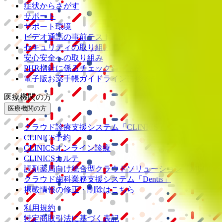
症状からさがす
サポート
サポート環境
ビデオ通話の事前テスト
セキュリティの取り組み
安心安全への取り組み
PHR指針に係るチェックシート確認結果の公表
電子版お薬手帳ガイドラインに係るチェックシート確認
医療機関の方
医療機関の方
クラウド診療
支援システム
「CLINICS」
CLINICS予約
CLINICSオンライン診療
CLINICSカルテ
調剤薬局向け統合型クラウドソリューション
「MEDIX
クラウド歯科業務
支援システム
「Dentis」
掲載情報の修正・削除はこちら
利用規約
特定商取引法に基づく表記