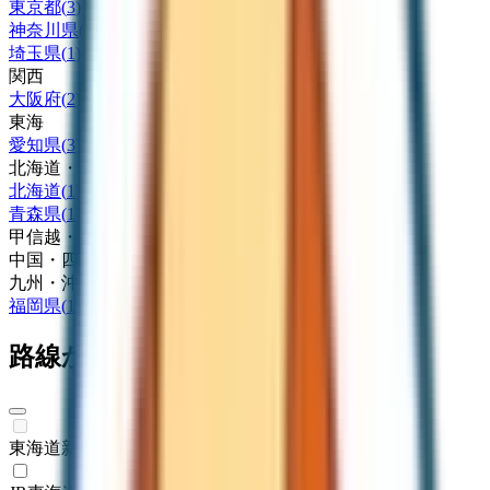
東京都
(
3
)
神奈川県
(
2
)
埼玉県
(
1
)
関西
大阪府
(
2
)
東海
愛知県
(
3
)
北海道・東北
北海道
(
1
)
青森県
(
1
)
甲信越・北陸
中国・四国
九州・沖縄
福岡県
(
1
)
路線からさがす
東海道新幹線
(
0
)