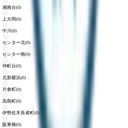
湘南台
(
0
)
上大岡
(
0
)
中川
(
0
)
センター北
(
0
)
センター南
(
0
)
仲町台
(
0
)
北新横浜
(
0
)
片倉町
(
0
)
高島町
(
0
)
伊勢佐木長者町
(
0
)
阪東橋
(
0
)