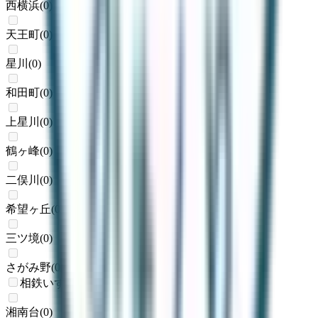
西横浜
(
0
)
天王町
(
0
)
星川
(
0
)
和田町
(
0
)
上星川
(
0
)
鶴ヶ峰
(
0
)
二俣川
(
0
)
希望ヶ丘
(
0
)
三ツ境
(
0
)
さがみ野
(
0
)
相鉄いずみ野線
湘南台
(
0
)