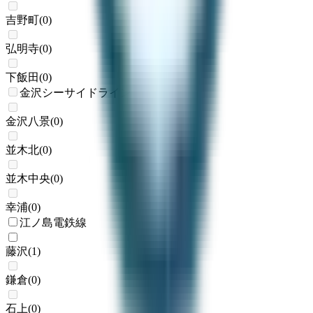
吉野町
(
0
)
弘明寺
(
0
)
下飯田
(
0
)
金沢シーサイドライン
金沢八景
(
0
)
並木北
(
0
)
並木中央
(
0
)
幸浦
(
0
)
江ノ島電鉄線
藤沢
(
1
)
鎌倉
(
0
)
石上
(
0
)