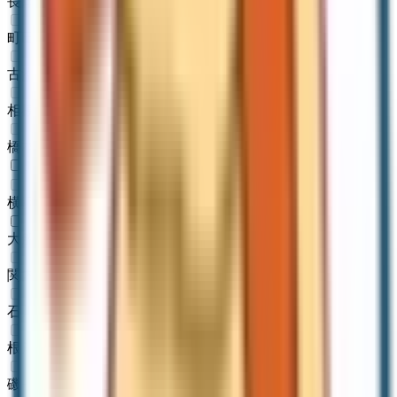
長津田
(
0
)
町田
(
0
)
古淵
(
0
)
相模原
(
0
)
橋本
(
0
)
JR根岸線
横浜
(
0
)
大船
(
1
)
関内
(
0
)
石川町
(
0
)
根岸
(
0
)
磯子
(
0
)