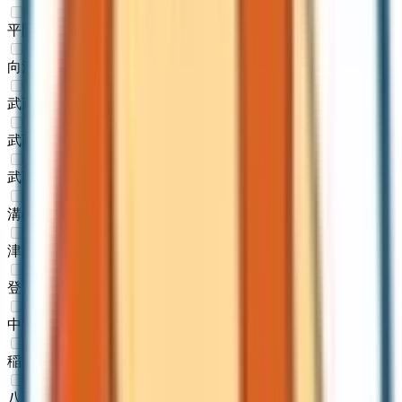
平間
(
0
)
向河原
(
0
)
武蔵小杉
(
0
)
武蔵中原
(
0
)
武蔵新城
(
0
)
溝の口
(
0
)
津田山
(
0
)
登戸
(
0
)
中野島
(
0
)
稲田堤
(
0
)
八丁畷
(
0
)