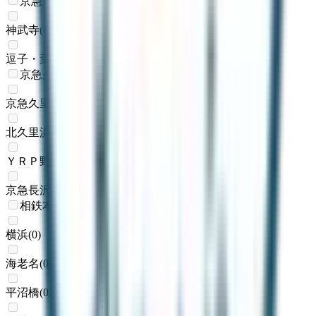
京急逗子線
神武寺
(
0
)
逗子・葉山
(
0
)
京急久里浜線
京急久里浜
(
0
)
北久里浜
(
0
)
ＹＲＰ野比
(
0
)
京急長沢
(
0
)
相鉄本線
横浜
(
0
)
海老名
(
0
)
平沼橋
(
0
)