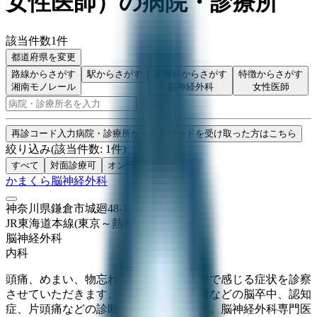
女性医師
）
の病院・診療所
該当件数
1
件
都道府県を変更
路線からさがす
駅からさがす
診療科からさがす
特徴からさがす
湘南モノレール
脳神経外科
女性医師
検索
再診コード入力
病院・診療所から再診コードを受け取った方はこちら
絞り込み
(該当件数:
1
件)
すべて
対面診療可
オンライン診療可
かまくら脳神経外科
神奈川県鎌倉市城廻48-1
JR東海道本線(東京～熱海)
大船
車
5
分
脳神経外科
内科
頭痛、めまい、物忘れなど日常生活の中で感じる症状を診察
させていただきます。脳梗塞や脳動脈瘤などの脳卒中、認知
症、片頭痛などの診断と治療を行います。脳神経外科専門医