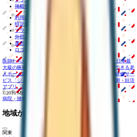
掲載情報の修正・削除はこちら
利用規約
特定商取引法に基づく表記
プライバシーポリシー
外部送信ポリシー
運営会社
ロゴ利用ガイドライン
医師たちがつくる
オンライン医療事典
「MEDLEY」
日本最
大級の
医療介護求人サイト
「ジョブメドレー」
納得できる
老
人ホーム紹介サービス
「みんかい」
オンライン
動画研修サー
ビス
「ジョブメドレー
アカデミー」
女性向け
生理予測・妊活
アプリ
「Lalune(ラルーン)」
©2016 MEDLEY, INC.
病院・診療所
薬局
地域からさがす
関東