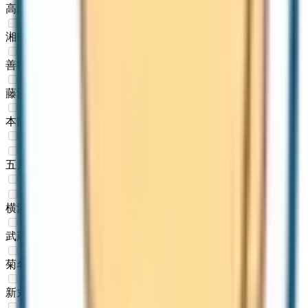
高座渋谷
(
0
)
湘南台
(
0
)
善行
(
0
)
藤沢本町
(
0
)
本鵠沼
(
0
)
小田急多摩線
五月台
(
0
)
東急東横線
横浜
(
0
)
武蔵小杉
(
0
)
菊名
(
0
)
新丸子
(
0
)