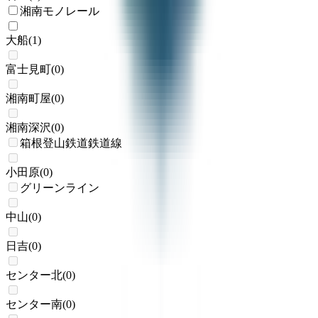
湘南モノレール
大船
(
1
)
富士見町
(
0
)
湘南町屋
(
0
)
湘南深沢
(
0
)
箱根登山鉄道鉄道線
小田原
(
0
)
グリーンライン
中山
(
0
)
日吉
(
0
)
センター北
(
0
)
センター南
(
0
)