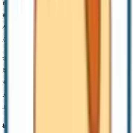
逗子
(
0
)
東逗子
(
0
)
衣笠
(
0
)
京急久里浜
(
0
)
JR相模線
北茅ケ崎
(
0
)
厚木
(
0
)
海老名
(
0
)
入谷
(
0
)
上溝
(
0
)
JR成田エクスプレス
横浜
(
0
)