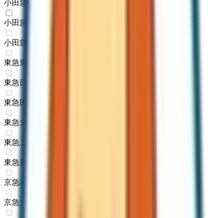
小田急線
(
1
)
小田急江ノ島線
(
1
)
小田急多摩線
(
0
)
東急東横線
(
0
)
東急目黒線
(
0
)
東急田園都市線
(
0
)
東急大井町線
(
0
)
東急こどもの国線
(
0
)
東急新横浜線
(
0
)
京急本線
(
0
)
京急大師線
(
0
)