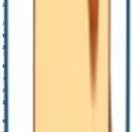
武蔵小杉
(
0
)
JR京浜東北線
川崎
(
0
)
横浜
(
0
)
新子安
(
0
)
JR湘南新宿ライン
横浜
(
0
)
大船
(
1
)
武蔵小杉
(
0
)
新川崎
(
0
)
京王相模原線
橋本
(
0
)