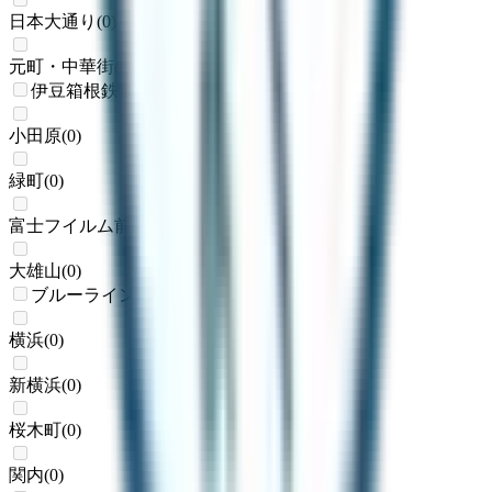
日本大通り
(
0
)
元町・中華街
(
0
)
伊豆箱根鉄道大雄山線
小田原
(
0
)
緑町
(
0
)
富士フイルム前
(
0
)
大雄山
(
0
)
ブルーライン
横浜
(
0
)
新横浜
(
0
)
桜木町
(
0
)
関内
(
0
)