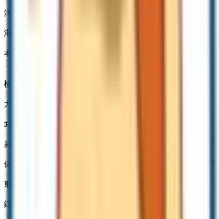
洋光台
(
0
)
港南台
(
0
)
本郷台
(
0
)
JR横須賀線
横浜
(
0
)
大船
(
1
)
武蔵小杉
(
0
)
新川崎
(
0
)
保土ケ谷
(
0
)
東戸塚
(
0
)
鎌倉
(
0
)