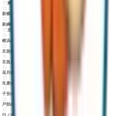
東急新横浜線
新横浜
(
0
)
新綱島
(
0
)
京急本線
横浜
(
0
)
京急鶴見
(
0
)
京急川崎
(
0
)
花月総持寺
(
0
)
生麦
(
0
)
子安
(
0
)
戸部
(
0
)
日ノ出町
(
0
)