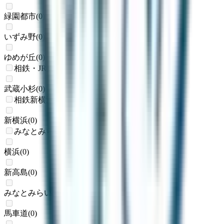
緑園都市
(
0
)
いずみ野
(
0
)
ゆめが丘
(
0
)
相鉄・JR直通線
武蔵小杉
(
0
)
相鉄新横浜線
新横浜
(
0
)
みなとみらい線
横浜
(
0
)
新高島
(
0
)
みなとみらい
(
0
)
馬車道
(
0
)