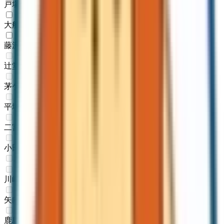
戸塚
(
0
)
大船
(
1
)
藤沢
(
1
)
辻堂
(
0
)
茅ケ崎
(
0
)
平塚
(
0
)
二宮
(
0
)
小田原
(
0
)
JR南武線
川崎
(
0
)
矢向
(
0
)
鹿島田
(
0
)