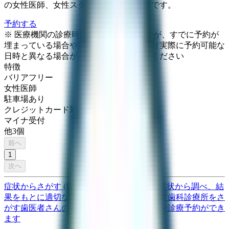
の女性医師、女性スタッフのクリニックです。
予約する
※ 医療機関の診療時間は上記の通りですが、すでに予約が
埋まっている場合や病院の都合などにより実際に予約可能な
日時と異なる場合がありますのでご了承ください
特徴
バリアフリー
女性医師
駐車場あり
クレジットカード対応
マイナ受付
他
3
個
前へ
1
次へ
症状からさがす (症状チェッカー)
気になる症状から調べ、結
果をもとに適切な病院・診療所を提案します
歯科診療所をさ
がす
歯医者さんの対面診療予約・オンライン診療予約ができ
ます