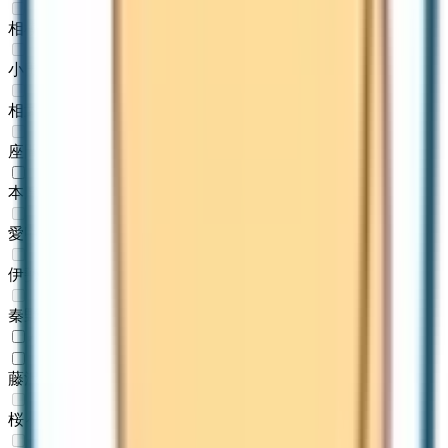
相模大野
(
0
)
小田急相模原
(
0
)
相武台前
(
0
)
座間
(
0
)
本厚木
(
1
)
愛甲石田
(
0
)
伊勢原
(
0
)
秦野
(
0
)
小田急江ノ島線
藤沢
(
1
)
桜ヶ丘
(
0
)