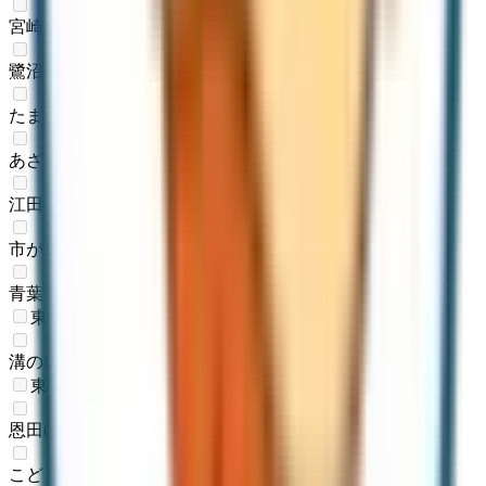
宮崎台
(
0
)
鷺沼
(
0
)
たまプラーザ
(
0
)
あざみ野
(
0
)
江田
(
0
)
市が尾
(
0
)
青葉台
(
0
)
東急大井町線
溝の口
(
0
)
東急こどもの国線
恩田
(
0
)
こどもの国
(
0
)