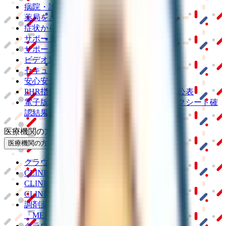
病院・診療所をさがす
薬局をさがす
症状からさがす
サポート
サポート環境
ビデオ通話の事前テスト
セキュリティの取り組み
安心安全への取り組み
PHR指針に係るチェックシート確認結果の公表
電子版お薬手帳ガイドラインに係るチェックシート確
認結果の公表
医療機関の方
医療機関の方
クラウド診療
支援システム
「CLINICS」
CLINICS予約
CLINICSオンライン診療
CLINICSカルテ
調剤薬局向け統合型クラウドソリューション
「MEDIXS」
クラウド歯科業務
支援システム
「Dentis」