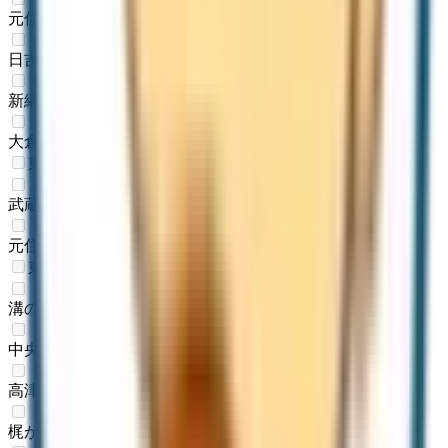
元住吉
(
0
)
日吉
(
0
)
新綱島
(
0
)
大倉山
(
0
)
東急目黒線
武蔵小杉
(
0
)
元住吉
(
0
)
東急田園都市線
溝の口
(
0
)
中央林間
(
0
)
高津
(
0
)
梶が谷
(
0
)