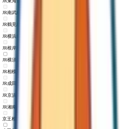
JR東海道本線(東京～熱海)
(
1
)
JR南武線
(
0
)
JR鶴見線
(
0
)
JR横浜線
(
0
)
JR根岸線
(
0
)
JR横須賀線
(
1
)
JR相模線
(
0
)
JR成田エクスプレス
(
0
)
JR京浜東北線
(
0
)
JR湘南新宿ライン
(
0
)
京王相模原線
(
0
)