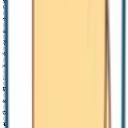
京王稲田堤
(
0
)
小田急線
小田原
(
0
)
登戸
(
0
)
厚木
(
0
)
海老名
(
0
)
向ヶ丘遊園
(
0
)
百合ヶ丘
(
0
)
新百合ヶ丘
(
0
)
柿生
(
0
)
鶴川
(
0
)
玉川学園前
(
0
)