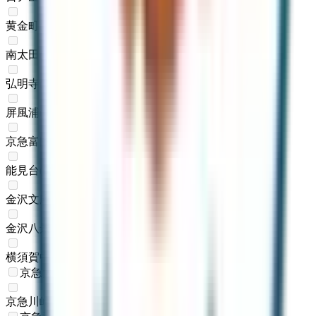
黄金町
(
0
)
南太田
(
0
)
弘明寺
(
0
)
屏風浦
(
0
)
京急富岡
(
0
)
能見台
(
0
)
金沢文庫
(
0
)
金沢八景
(
0
)
横須賀中央
(
0
)
京急大師線
京急川崎
(
0
)