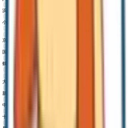
浜川崎
(
0
)
小田栄
(
0
)
JR鶴見線
京急鶴見
(
0
)
国道
(
0
)
鶴見小野
(
0
)
JR横浜線
大口
(
0
)
新横浜
(
0
)
中山
(
0
)
十日市場
(
0
)