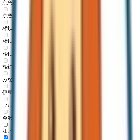
京急逗子線
(
0
)
京急久里浜線
(
0
)
相鉄本線
(
0
)
相鉄いずみ野線
(
0
)
相鉄・JR直通線
(
0
)
相鉄新横浜線
(
0
)
みなとみらい線
(
0
)
伊豆箱根鉄道大雄山線
(
0
)
ブルーライン
(
0
)
金沢シーサイドライン
(
0
)
江ノ島電鉄線
(
1
)