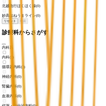
北越急行ほくほく線
(
0
)
妙高はねうまライン
(
0
)
リセット
検索
診療科からさがす
内科系
内科
(
7
)
循環器内科
(
3
)
神経内科
(
0
)
腎臓内科
(
0
)
血液内科
(
0
)
代謝・内分泌内科
(
0
)