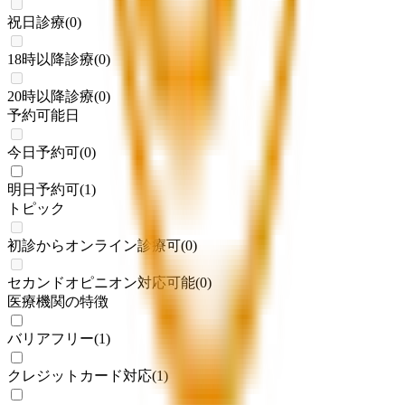
祝日診療
(
0
)
18時以降診療
(
0
)
20時以降診療
(
0
)
予約可能日
今日予約可
(
0
)
明日予約可
(
1
)
トピック
初診からオンライン診療可
(
0
)
セカンドオピニオン対応可能
(
0
)
医療機関の特徴
バリアフリー
(
1
)
クレジットカード対応
(
1
)