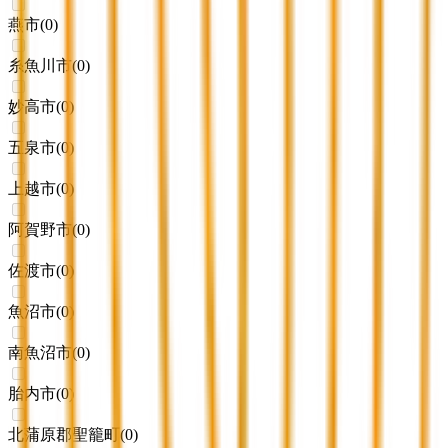
燕市
(
0
)
糸魚川市
(
0
)
妙高市
(
0
)
五泉市
(
0
)
上越市
(
0
)
阿賀野市
(
0
)
佐渡市
(
0
)
魚沼市
(
0
)
南魚沼市
(
0
)
胎内市
(
0
)
北蒲原郡聖籠町
(
0
)