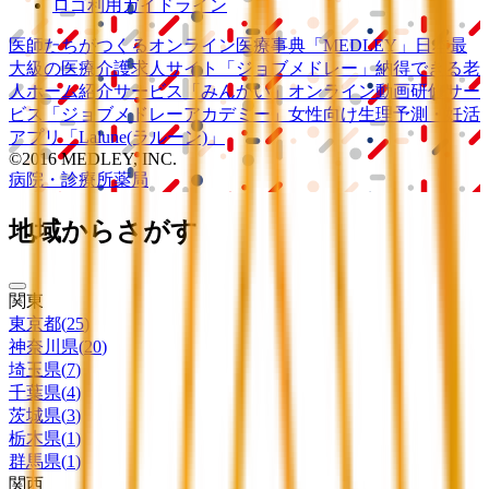
ロゴ利用ガイドライン
医師たちがつくる
オンライン医療事典
「MEDLEY」
日本最
大級の
医療介護求人サイト
「ジョブメドレー」
納得できる
老
人ホーム紹介サービス
「みんかい」
オンライン
動画研修サー
ビス
「ジョブメドレー
アカデミー」
女性向け
生理予測・妊活
アプリ
「Lalune(ラルーン)」
©2016 MEDLEY, INC.
病院・診療所
薬局
地域からさがす
関東
東京都
(
25
)
神奈川県
(
20
)
埼玉県
(
7
)
千葉県
(
4
)
茨城県
(
3
)
栃木県
(
1
)
群馬県
(
1
)
関西