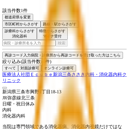
該当件数
1
件
都道府県を変更
市区町村
からさがす
路線・駅
からさがす
診療科からさがす
特徴からさがす
消化器科
マイナ受付
検索
再診コード入力
病院・診療所から再診コードを受け取った方はこちら
絞り込み
(該当件数:
1
件)
すべて
対面診療可
オンライン診療可
医療法人社団Ｅｃｕｂｅ新潟三条ささき内科・消化器内科ク
リニック
新潟県三条市興野1丁目18-13
JR弥彦線
北三条
日曜・祝日
休み
内科
消化器内科
当院は専門領域である消化器病、消化器内視鏡だけではな