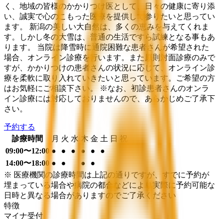
く、地域の皆様のかかりつけ医として、日々の健康に寄り添
い、誠実で心のこもった医療を提供して参りたいと思ってい
ます。 新潟の美しい大自然は、多くの恵みを与えてくれま
す。しかし冬の大雪は、普通の生活ですら試練となる事もあ
ります。 当院は降雪時に通院困難な患者さんが希望された
場合、オンライン診療を行います。また原則対面診療のみで
すが、かかりつけの患者さんの状況に応じて、オンライン診
療を柔軟に取り入れていきたいと思っています。ご希望の方
はお気軽にご相談下さい。 ※なお、初診患者さんのオンラ
イン診療には対応しておりませんので、あらかじめご了承下
さい。
予約する
診療時間
月
火
水
木
金
土
日
祝
09:00〜12:00
●
●
●
●
●
●
14:00〜18:00
●
●
●
●
※ 医療機関の診療時間は上記の通りですが、すでに予約が
埋まっている場合や病院の都合などにより実際に予約可能な
日時と異なる場合がありますのでご了承ください
特徴
マイナ受付