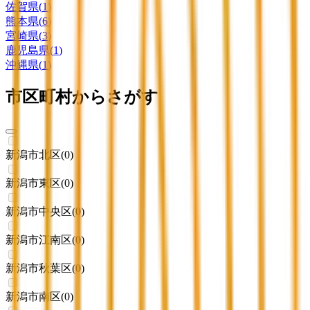
佐賀県
(
1
)
熊本県
(
6
)
宮崎県
(
3
)
鹿児島県
(
1
)
沖縄県
(
1
)
市区町村からさがす
新潟市北区
(
0
)
新潟市東区
(
0
)
新潟市中央区
(
0
)
新潟市江南区
(
0
)
新潟市秋葉区
(
0
)
新潟市南区
(
0
)