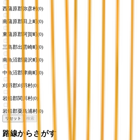
西蒲原郡弥彦村
(
0
)
南蒲原郡田上町
(
0
)
東蒲原郡阿賀町
(
0
)
三島郡出雲崎町
(
0
)
南魚沼郡湯沢町
(
0
)
中魚沼郡津南町
(
0
)
刈羽郡刈羽村
(
0
)
岩船郡関川村
(
0
)
岩船郡粟島浦村
(
0
)
リセット
検索
路線からさがす