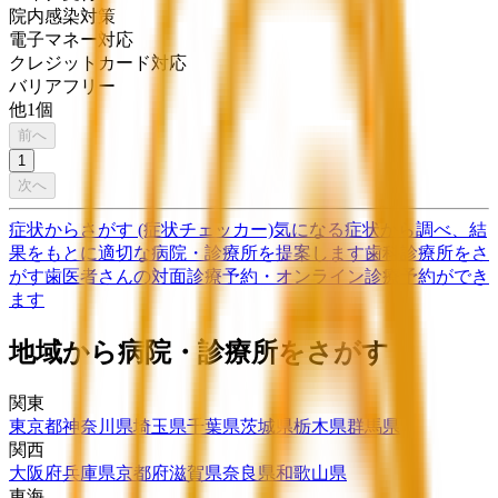
院内感染対策
電子マネー対応
クレジットカード対応
バリアフリー
他
1
個
前へ
1
次へ
症状からさがす (症状チェッカー)
気になる症状から調べ、結
果をもとに適切な病院・診療所を提案します
歯科診療所をさ
がす
歯医者さんの対面診療予約・オンライン診療予約ができ
ます
地域から病院・診療所をさがす
関東
東京都
神奈川県
埼玉県
千葉県
茨城県
栃木県
群馬県
関西
大阪府
兵庫県
京都府
滋賀県
奈良県
和歌山県
東海