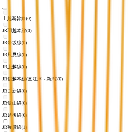
上越新幹線
(
0
)
JR羽越本線
(
0
)
JR米坂線
(
0
)
JR只見線
(
0
)
JR上越線
(
0
)
JR信越本線(直江津～新潟)
(
0
)
JR白新線
(
0
)
JR飯山線
(
0
)
JR越後線
(
0
)
JR弥彦線
(
1
)