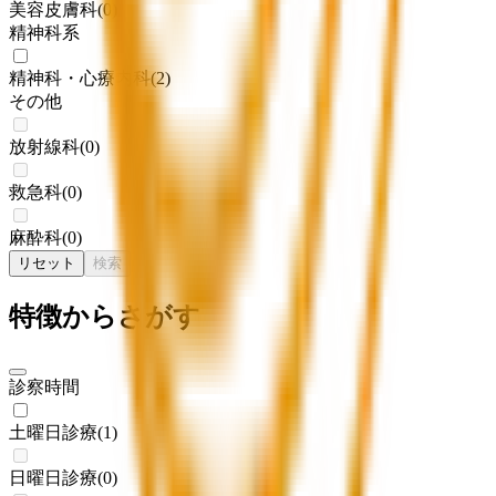
美容皮膚科
(
0
)
精神科系
精神科・心療内科
(
2
)
その他
放射線科
(
0
)
救急科
(
0
)
麻酔科
(
0
)
リセット
検索
特徴からさがす
診察時間
土曜日診療
(
1
)
日曜日診療
(
0
)