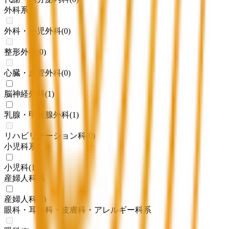
外科系
外科・小児外科
(
0
)
整形外科
(
0
)
心臓・血管外科
(
0
)
脳神経外科
(
1
)
乳腺・甲状腺外科
(
1
)
リハビリテーション科
(
0
)
小児科系
小児科
(
1
)
産婦人科系
産婦人科
(
2
)
眼科・耳鼻科・皮膚科・アレルギー科系