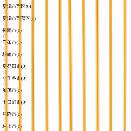
新潟市西区
(
0
)
新潟市西蒲区
(
0
)
長岡市
(
0
)
三条市
(
1
)
柏崎市
(
0
)
新発田市
(
0
)
小千谷市
(
0
)
加茂市
(
0
)
十日町市
(
0
)
見附市
(
0
)
村上市
(
0
)