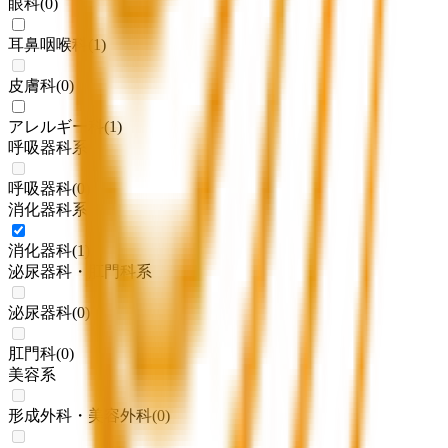
眼科
(
0
)
耳鼻咽喉科
(
1
)
皮膚科
(
0
)
アレルギー科
(
1
)
呼吸器科系
呼吸器科
(
0
)
消化器科系
消化器科
(
1
)
泌尿器科・肛門科系
泌尿器科
(
0
)
肛門科
(
0
)
美容系
形成外科・美容外科
(
0
)