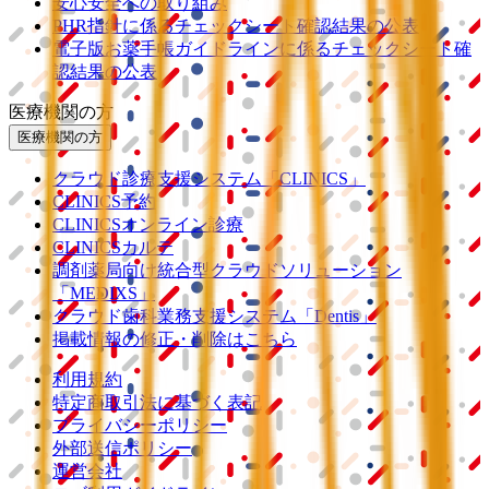
安心安全への取り組み
PHR指針に係るチェックシート確認結果の公表
電子版お薬手帳ガイドラインに係るチェックシート確
認結果の公表
医療機関の方
医療機関の方
クラウド診療
支援システム
「CLINICS」
CLINICS予約
CLINICSオンライン診療
CLINICSカルテ
調剤薬局向け統合型クラウドソリューション
「MEDIXS」
クラウド歯科業務
支援システム
「Dentis」
掲載情報の修正・削除はこちら
利用規約
特定商取引法に基づく表記
プライバシーポリシー
外部送信ポリシー
運営会社