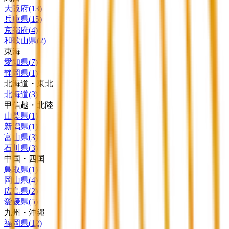
大阪府
(
13
)
兵庫県
(
15
)
京都府
(
4
)
和歌山県
(
2
)
東海
愛知県
(
7
)
静岡県
(
1
)
北海道・東北
北海道
(
3
)
甲信越・北陸
山梨県
(
1
)
新潟県
(
1
)
富山県
(
3
)
石川県
(
3
)
中国・四国
鳥取県
(
1
)
岡山県
(
4
)
広島県
(
2
)
愛媛県
(
5
)
九州・沖縄
福岡県
(
12
)