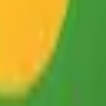
結果の公表
S」
級の
医療介護求人サイト
「ジョブメドレー」
納得できる
老人ホ
リ
「Lalune(ラルーン)」