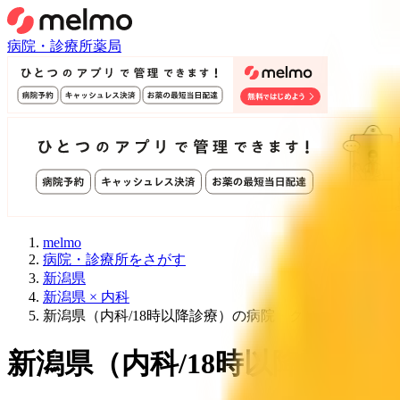
病院・診療所
薬局
melmo
病院・診療所をさがす
新潟県
新潟県 × 内科
新潟県（内科/18時以降診療）の病院・クリニック
新潟県
（
内科/18時以降診療
）