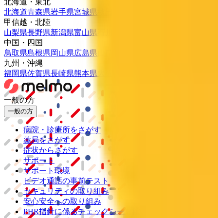
北海道・東北
北海道
青森県
岩手県
宮城県
秋田県
山形県
福島県
甲信越・北陸
山梨県
長野県
新潟県
富山県
石川県
福井県
中国・四国
鳥取県
島根県
岡山県
広島県
山口県
徳島県
香川県
愛媛県
高知県
九州・沖縄
福岡県
佐賀県
長崎県
熊本県
大分県
宮崎県
鹿児島県
沖縄県
一般の方
一般の方
病院・診療所をさがす
薬局をさがす
症状からさがす
サポート
サポート環境
ビデオ通話の事前テスト
セキュリティの取り組み
安心安全への取り組み
PHR指針に係るチェックシート確認結果の公表