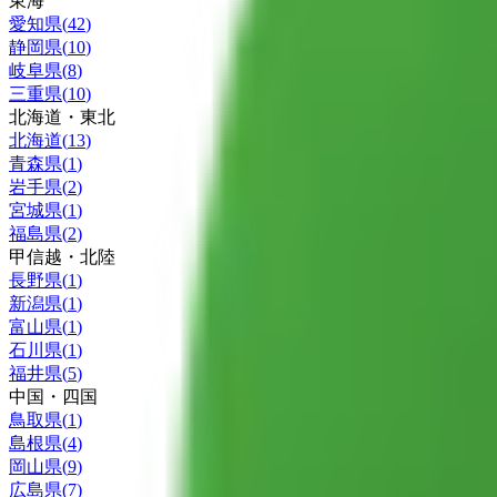
東海
愛知県
(
42
)
静岡県
(
10
)
岐阜県
(
8
)
三重県
(
10
)
北海道・東北
北海道
(
13
)
青森県
(
1
)
岩手県
(
2
)
宮城県
(
1
)
福島県
(
2
)
甲信越・北陸
長野県
(
1
)
新潟県
(
1
)
富山県
(
1
)
石川県
(
1
)
福井県
(
5
)
中国・四国
鳥取県
(
1
)
島根県
(
4
)
岡山県
(
9
)
広島県
(
7
)