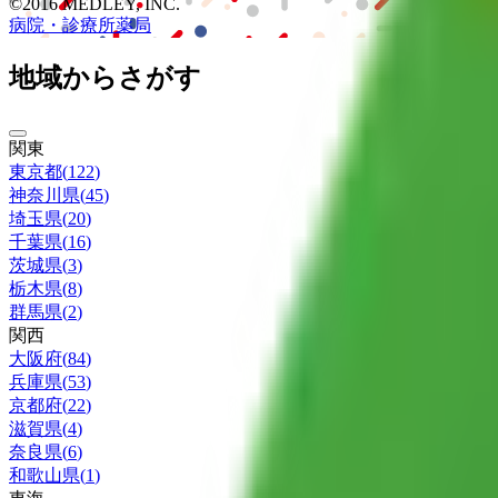
©2016 MEDLEY, INC.
病院・診療所
薬局
地域からさがす
関東
東京都
(
122
)
神奈川県
(
45
)
埼玉県
(
20
)
千葉県
(
16
)
茨城県
(
3
)
栃木県
(
8
)
群馬県
(
2
)
関西
大阪府
(
84
)
兵庫県
(
53
)
京都府
(
22
)
滋賀県
(
4
)
奈良県
(
6
)
和歌山県
(
1
)