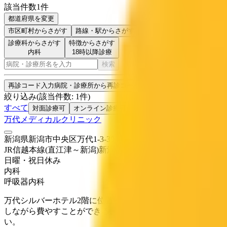
該当件数
1
件
都道府県を変更
市区町村
からさがす
路線・駅
からさがす
診療科からさがす
特徴からさがす
内科
18時以降診療
検索
再診コード入力
病院・診療所から再診コードを受け取った方はこちら
絞り込み
(該当件数:
1
件)
すべて
対面診療可
オンライン診療可
万代メディカルクリニック
新潟県新潟市中央区万代1-3-30 万代シルバーホテル2階
JR信越本線(直江津～新潟)
新潟
日曜・祝日
休み
内科
呼吸器内科
万代シルバーホテル2階に位置するアクセスの良いクリニッ
しながら費やすことができる、とても身近なクリニックです
い。