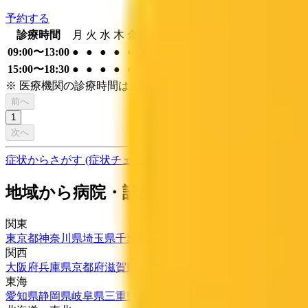
予約する
診療時間
月
火
水
木
金
土
日
祝
09:00〜13:00
●
●
●
●
●
●
15:00〜18:30
●
●
●
●
●
※ 医療機関の診療時間は上記の通りですが、すでに予約が
前へ
1
次へ
症状からさがす (症状チェッカー)
気になる症状から調べ、結
地域から病院・診療所をさがす
関東
東京都
神奈川県
埼玉県
千葉県
茨城県
栃木県
群馬県
関西
大阪府
兵庫県
京都府
滋賀県
奈良県
和歌山県
東海
愛知県
静岡県
岐阜県
三重県