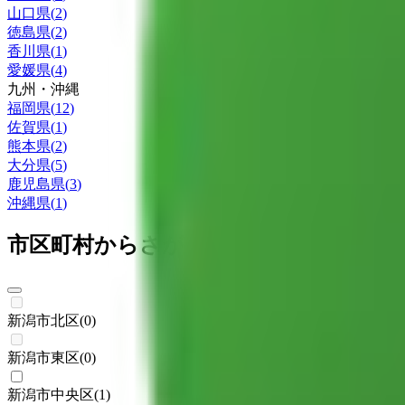
山口県
(
2
)
徳島県
(
2
)
香川県
(
1
)
愛媛県
(
4
)
九州・沖縄
福岡県
(
12
)
佐賀県
(
1
)
熊本県
(
2
)
大分県
(
5
)
鹿児島県
(
3
)
沖縄県
(
1
)
市区町村からさがす
新潟市北区
(
0
)
新潟市東区
(
0
)
新潟市中央区
(
1
)