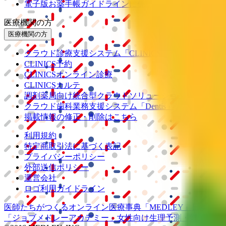
電子版お薬手帳ガイドラインに係るチェックシート確認
医療機関の方
医療機関の方
クラウド診療
支援システム
「CLINICS」
CLINICS予約
CLINICSオンライン診療
CLINICSカルテ
調剤薬局向け統合型クラウドソリューション
「MEDIX
クラウド歯科業務
支援システム
「Dentis」
掲載情報の修正・削除はこちら
利用規約
特定商取引法に基づく表記
プライバシーポリシー
外部送信ポリシー
運営会社
ロゴ利用ガイドライン
医師たちがつくる
オンライン医療事典
「MEDLEY」
日本最大
「ジョブメドレー
アカデミー」
女性向け
生理予測・妊活アプ