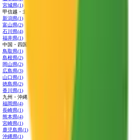
宮城県
(
1
)
甲信越・北陸
新潟県
(
1
)
富山県
(
2
)
石川県
(
4
)
福井県
(
1
)
中国・四国
鳥取県
(
1
)
島根県
(
2
)
岡山県
(
2
)
広島県
(
3
)
山口県
(
1
)
徳島県
(
2
)
香川県
(
1
)
九州・沖縄
福岡県
(
4
)
長崎県
(
1
)
熊本県
(
4
)
宮崎県
(
1
)
鹿児島県
(
1
)
沖縄県
(
1
)