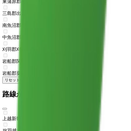
東蒲原郡阿賀町
(
0
)
三島郡出雲崎町
(
0
)
南魚沼郡湯沢町
(
0
)
中魚沼郡津南町
(
0
)
刈羽郡刈羽村
(
0
)
岩船郡関川村
(
0
)
岩船郡粟島浦村
(
0
)
リセット
検索
路線からさがす
上越新幹線
(
0
)
JR羽越本線
(
0
)