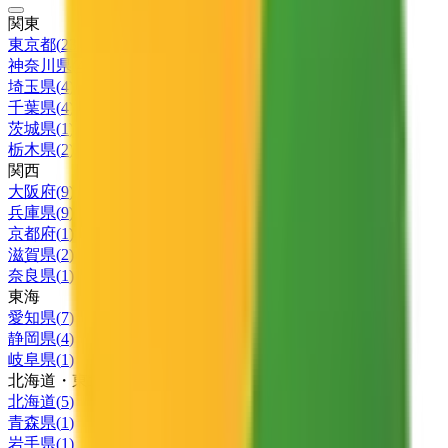
関東
東京都
(
23
)
神奈川県
(
4
)
埼玉県
(
4
)
千葉県
(
4
)
茨城県
(
1
)
栃木県
(
2
)
関西
大阪府
(
9
)
兵庫県
(
9
)
京都府
(
1
)
滋賀県
(
2
)
奈良県
(
1
)
東海
愛知県
(
7
)
静岡県
(
4
)
岐阜県
(
1
)
北海道・東北
北海道
(
5
)
青森県
(
1
)
岩手県
(
1
)