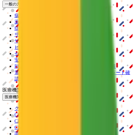
一般の方
病院・診療所をさがす
薬局をさがす
症状からさがす
サポート
サポート環境
ビデオ通話の事前テスト
セキュリティの取り組み
安心安全への取り組み
PHR指針に係るチェックシート確認結果の公表
電子版お薬手帳ガイドラインに係るチェックシート確
認結果の公表
医療機関の方
医療機関の方
クラウド診療
支援システム
「CLINICS」
CLINICS予約
CLINICSオンライン診療
CLINICSカルテ
調剤薬局向け統合型クラウドソリューション