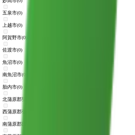
妙高市
(
0
)
五泉市
(
0
)
上越市
(
0
)
阿賀野市
(
0
)
佐渡市
(
0
)
魚沼市
(
0
)
南魚沼市
(
0
)
胎内市
(
0
)
北蒲原郡聖籠町
(
0
)
西蒲原郡弥彦村
(
0
)
南蒲原郡田上町
(
0
)