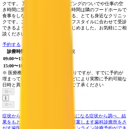
クです。 万代シティでのショッピングのついでや仕事の空
き時間に受診ができますし、待ち時間は隣のフードホールで
食事をしながら費やすことができる、とても身近なクリニッ
クです。この度、患者さんがライフスタイルに合わせて受診
できるよう、オンライン診療をはじめました。お気軽にご相
談ください。
予約する
診療時間
月
火
水
木
金
土
日
祝
09:00〜13:00
●
●
●
●
●
●
15:00〜18:30
●
●
●
●
●
※ 医療機関の診療時間は上記の通りですが、すでに予約が
埋まっている場合や病院の都合などにより実際に予約可能な
日時と異なる場合がありますのでご了承ください
前へ
1
次へ
症状からさがす (症状チェッカー)
気になる症状から調べ、結
果をもとに適切な病院・診療所を提案します
歯科診療所をさ
がす
歯医者さんの対面診療予約・オンライン診療予約ができ