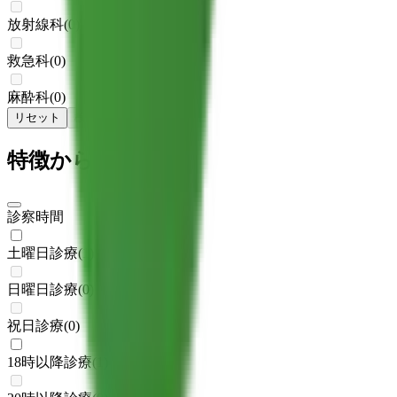
放射線科
(
0
)
救急科
(
0
)
麻酔科
(
0
)
リセット
検索
特徴からさがす
診察時間
土曜日診療
(
1
)
日曜日診療
(
0
)
祝日診療
(
0
)
18時以降診療
(
1
)