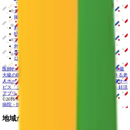
「MEDIXS」
クラウド歯科業務
支援システム
「Dentis」
掲載情報の修正・削除はこちら
利用規約
特定商取引法に基づく表記
プライバシーポリシー
外部送信ポリシー
運営会社
ロゴ利用ガイドライン
医師たちがつくる
オンライン医療事典
「MEDLEY」
日本最
大級の
医療介護求人サイト
「ジョブメドレー」
納得できる
老
人ホーム紹介サービス
「みんかい」
オンライン
動画研修サー
ビス
「ジョブメドレー
アカデミー」
女性向け
生理予測・妊活
アプリ
「Lalune(ラルーン)」
©2016 MEDLEY, INC.
病院・診療所
薬局
地域からさがす