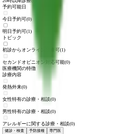
20時以降診療
(
0
)
予約可能日
今日予約可
(
0
)
明日予約可
(
1
)
トピック
初診からオンライン診療可
(
1
)
セカンドオピニオン対応可能
(
0
)
医療機関の特徴
診療内容
発熱外来
(
0
)
女性特有の診療・相談
(
0
)
男性特有の診療・相談
(
0
)
アレルギーに関する診療・相談
(
0
)
健診・検査
予防接種
専門医