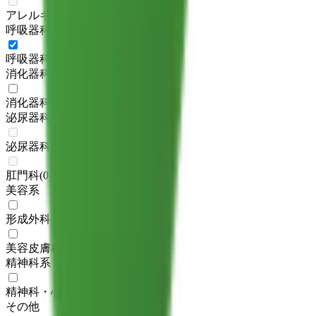
アレルギー科
(
0
)
呼吸器科系
呼吸器科
(
1
)
消化器科系
消化器科
(
1
)
泌尿器科・肛門科系
泌尿器科
(
0
)
肛門科
(
0
)
美容系
形成外科・美容外科
(
1
)
美容皮膚科
(
2
)
精神科系
精神科・心療内科
(
1
)
その他