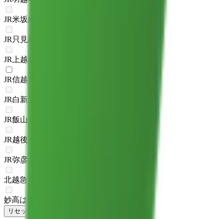
JR米坂線
(
0
)
JR只見線
(
0
)
JR上越線
(
0
)
JR信越本線(直江津～新潟)
(
1
)
JR白新線
(
0
)
JR飯山線
(
0
)
JR越後線
(
0
)
JR弥彦線
(
0
)
北越急行ほくほく線
(
0
)
妙高はねうまライン
(
0
)
リセット
検索