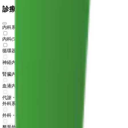
診療科からさがす
内科系
内科
(
5
)
循環器内科
(
1
)
神経内科
(
0
)
腎臓内科
(
0
)
血液内科
(
0
)
代謝・内分泌内科
(
0
)
外科系
外科・小児外科
(
0
)
整形外科
(
0
)