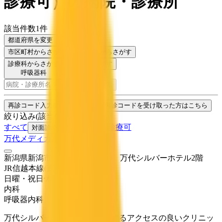
診療可
）
の病院・診療所
該当件数
1
件
都道府県を変更
市区町村
からさがす
路線・駅
からさがす
診療科からさがす
特徴からさがす
呼吸器科
検索
再診コード入力
病院・診療所から再診コードを受け取った方はこちら
絞り込み
(該当件数:
1
件)
すべて
オンライン診療可
対面診療可
万代メディカルクリニック
新潟県新潟市中央区万代1-3-30 万代シルバーホテル2階
JR信越本線(直江津～新潟)
新潟
日曜・祝日
休み
内科
呼吸器内科
万代シルバーホテル2階に位置するアクセスの良いクリニッ