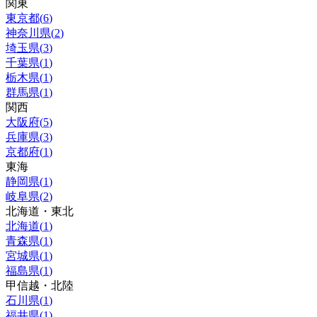
関東
東京都
(
6
)
神奈川県
(
2
)
埼玉県
(
3
)
千葉県
(
1
)
栃木県
(
1
)
群馬県
(
1
)
関西
大阪府
(
5
)
兵庫県
(
3
)
京都府
(
1
)
東海
静岡県
(
1
)
岐阜県
(
2
)
北海道・東北
北海道
(
1
)
青森県
(
1
)
宮城県
(
1
)
福島県
(
1
)
甲信越・北陸
石川県
(
1
)
福井県
(
1
)