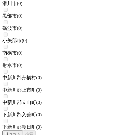
滑川市
(
0
)
黒部市
(
0
)
砺波市
(
0
)
小矢部市
(
0
)
南砺市
(
0
)
射水市
(
0
)
中新川郡舟橋村
(
0
)
中新川郡上市町
(
0
)
中新川郡立山町
(
0
)
下新川郡入善町
(
0
)
下新川郡朝日町
(
0
)
リセット
検索