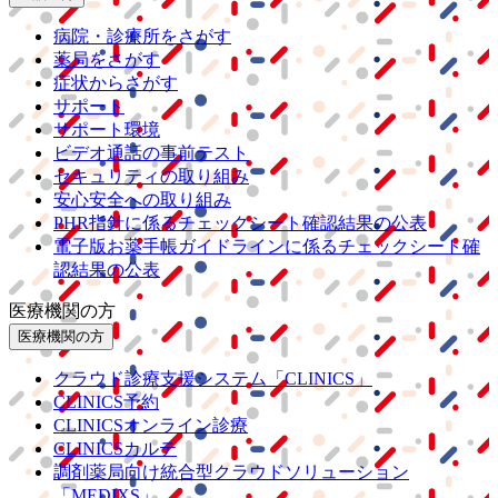
病院・診療所をさがす
薬局をさがす
症状からさがす
サポート
サポート環境
ビデオ通話の事前テスト
セキュリティの取り組み
安心安全への取り組み
PHR指針に係るチェックシート確認結果の公表
電子版お薬手帳ガイドラインに係るチェックシート確
認結果の公表
医療機関の方
医療機関の方
クラウド診療
支援システム
「CLINICS」
CLINICS予約
CLINICSオンライン診療
CLINICSカルテ
調剤薬局向け統合型クラウドソリューション
「MEDIXS」