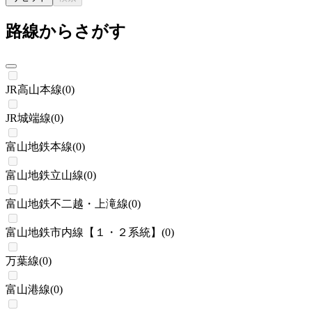
路線からさがす
JR高山本線
(
0
)
JR城端線
(
0
)
富山地鉄本線
(
0
)
富山地鉄立山線
(
0
)
富山地鉄不二越・上滝線
(
0
)
富山地鉄市内線【１・２系統】
(
0
)
万葉線
(
0
)
富山港線
(
0
)