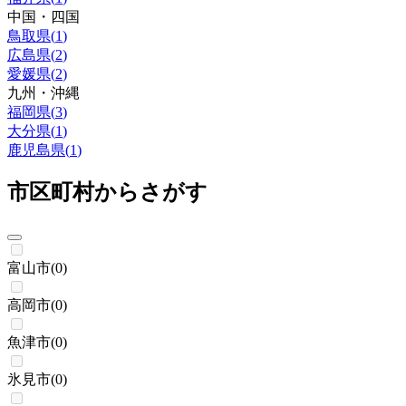
中国・四国
鳥取県
(
1
)
広島県
(
2
)
愛媛県
(
2
)
九州・沖縄
福岡県
(
3
)
大分県
(
1
)
鹿児島県
(
1
)
市区町村からさがす
富山市
(
0
)
高岡市
(
0
)
魚津市
(
0
)
氷見市
(
0
)