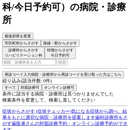
科/今日予約可
）
の病院・診療
所
都道府県を変更
市区町村
からさがす
路線・駅
からさがす
診療科からさがす
特徴からさがす
リハビリテーション科
今日予約可
検索
再診コード入力
病院・診療所から再診コードを受け取った方はこちら
絞り込み
(該当件数:
0
件)
すべて
対面診療可
オンライン診療可
条件に該当する病院・診療所は見つかりませんでした
検索条件を変更して、検索し直してください
症状からさがす (症状チェッカー)
気になる症状から調べ、結
果をもとに適切な病院・診療所を提案します
歯科診療所をさ
がす
歯医者さんの対面診療予約・オンライン診療予約ができ
ます