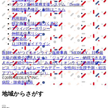
クラウド歯科業務
支援システム
「Dentis」
掲載情報の修正・削除はこちら
利用規約
特定商取引法に基づく表記
プライバシーポリシー
外部送信ポリシー
運営会社
ロゴ利用ガイドライン
医師たちがつくる
オンライン医療事典
「MEDLEY」
日本最
大級の
医療介護求人サイト
「ジョブメドレー」
納得できる
老
人ホーム紹介サービス
「みんかい」
オンライン
動画研修サー
ビス
「ジョブメドレー
アカデミー」
女性向け
生理予測・妊活
アプリ
「Lalune(ラルーン)」
©2016 MEDLEY, INC.
病院・診療所
薬局
地域からさがす