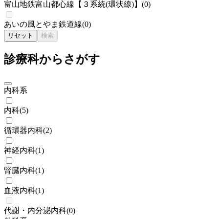
富山地鉄富山都心線【３系統(環状線)】
(
0
)
あいの風とやま鉄道線
(
0
)
リセット
検索
診療科からさがす
内科系
内科
(
5
)
循環器内科
(
2
)
神経内科
(
1
)
腎臓内科
(
1
)
血液内科
(
1
)
代謝・内分泌内科
(
0
)