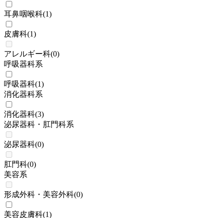
耳鼻咽喉科
(
1
)
皮膚科
(
1
)
アレルギー科
(
0
)
呼吸器科系
呼吸器科
(
1
)
消化器科系
消化器科
(
3
)
泌尿器科・肛門科系
泌尿器科
(
0
)
肛門科
(
0
)
美容系
形成外科・美容外科
(
0
)
美容皮膚科
(
1
)