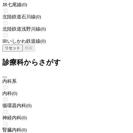
JR七尾線
(
0
)
北陸鉄道石川線
(
0
)
北陸鉄道浅野川線
(
0
)
IRいしかわ鉄道線
(
0
)
リセット
検索
診療科からさがす
内科系
内科
(
0
)
循環器内科
(
0
)
神経内科
(
0
)
腎臓内科
(
0
)