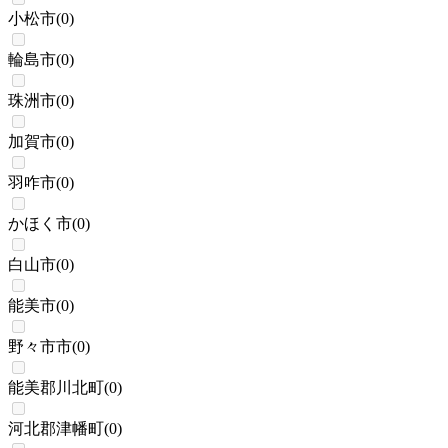
小松市
(
0
)
輪島市
(
0
)
珠洲市
(
0
)
加賀市
(
0
)
羽咋市
(
0
)
かほく市
(
0
)
白山市
(
0
)
能美市
(
0
)
野々市市
(
0
)
能美郡川北町
(
0
)
河北郡津幡町
(
0
)