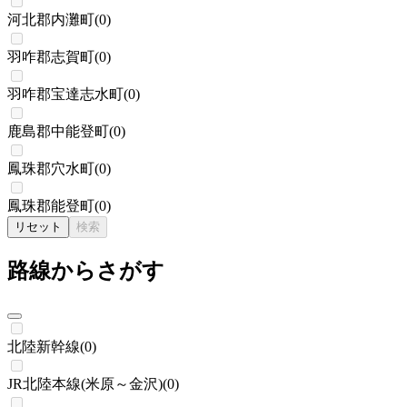
河北郡内灘町
(
0
)
羽咋郡志賀町
(
0
)
羽咋郡宝達志水町
(
0
)
鹿島郡中能登町
(
0
)
鳳珠郡穴水町
(
0
)
鳳珠郡能登町
(
0
)
リセット
検索
路線からさがす
北陸新幹線
(
0
)
JR北陸本線(米原～金沢)
(
0
)