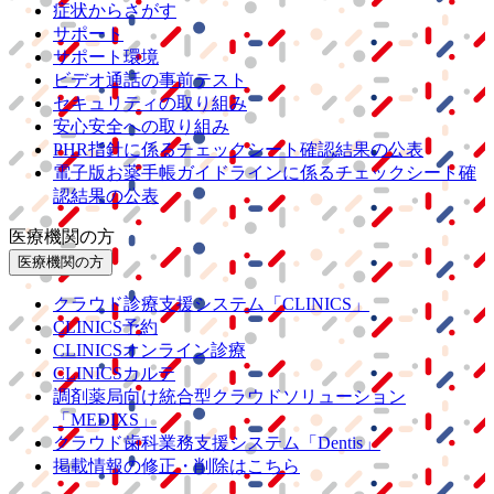
症状からさがす
サポート
サポート環境
ビデオ通話の事前テスト
セキュリティの取り組み
安心安全への取り組み
PHR指針に係るチェックシート確認結果の公表
電子版お薬手帳ガイドラインに係るチェックシート確
認結果の公表
医療機関の方
医療機関の方
クラウド診療
支援システム
「CLINICS」
CLINICS予約
CLINICSオンライン診療
CLINICSカルテ
調剤薬局向け統合型クラウドソリューション
「MEDIXS」
クラウド歯科業務
支援システム
「Dentis」
掲載情報の修正・削除はこちら