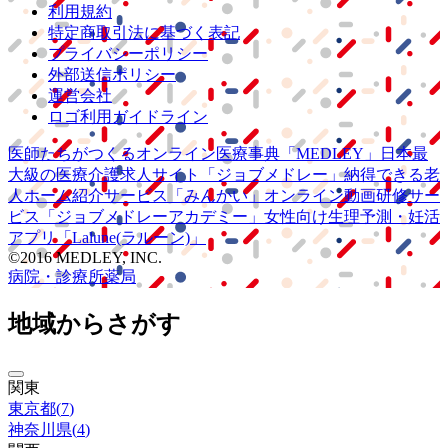
利用規約
特定商取引法に基づく表記
プライバシーポリシー
外部送信ポリシー
運営会社
ロゴ利用ガイドライン
医師たちがつくる
オンライン医療事典
「MEDLEY」
日本最
大級の
医療介護求人サイト
「ジョブメドレー」
納得できる
老
人ホーム紹介サービス
「みんかい」
オンライン
動画研修サー
ビス
「ジョブメドレー
アカデミー」
女性向け
生理予測・妊活
アプリ
「Lalune(ラルーン)」
©2016 MEDLEY, INC.
病院・診療所
薬局
地域からさがす
関東
東京都
(
7
)
神奈川県
(
4
)