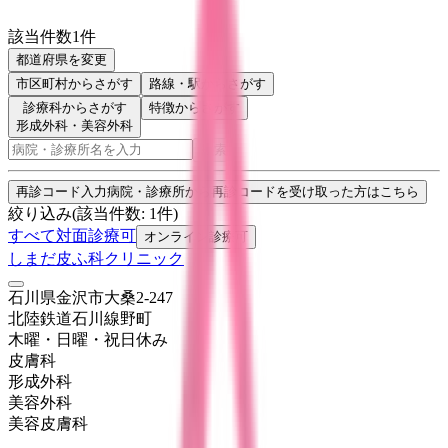
該当件数
1
件
都道府県を変更
市区町村
からさがす
路線・駅
からさがす
診療科からさがす
特徴からさがす
形成外科・美容外科
検索
再診コード入力
病院・診療所から再診コードを受け取った方はこちら
絞り込み
(該当件数:
1
件)
すべて
対面診療可
オンライン診療可
しまだ皮ふ科クリニック
石川県金沢市大桑2-247
北陸鉄道石川線
野町
木曜・日曜・祝日
休み
皮膚科
形成外科
美容外科
美容皮膚科