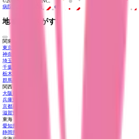
©2016 MEDLEY, INC.
病院・診療所
薬局
地域からさがす
関東
東京都
(
39
)
神奈川県
(
7
)
埼玉県
(
4
)
千葉県
(
1
)
栃木県
(
2
)
群馬県
(
1
)
関西
大阪府
(
13
)
兵庫県
(
5
)
京都府
(
6
)
滋賀県
(
1
)
東海
愛知県
(
10
)
静岡県
(
3
)
北海道・東北