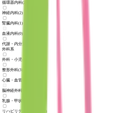
循環器内科
(
2
)
神経内科
(
2
)
腎臓内科
(
1
)
血液内科
(
0
)
代謝・内分泌内科
(
4
)
外科系
外科・小児外科
(
3
)
整形外科
(
3
)
心臓・血管外科
(
1
)
脳神経外科
(
0
)
乳腺・甲状腺外科
(
1
)
リハビリテーション科
(
3
)