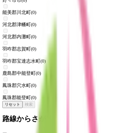
野々市市
(
0
)
能美郡川北町
(
0
)
河北郡津幡町
(
0
)
河北郡内灘町
(
0
)
羽咋郡志賀町
(
0
)
羽咋郡宝達志水町
(
0
)
鹿島郡中能登町
(
0
)
鳳珠郡穴水町
(
0
)
鳳珠郡能登町
(
0
)
リセット
検索
路線からさがす