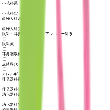
小児科系
小児科
(
1
)
産婦人科系
産婦人科
(
2
)
眼科・耳鼻科・皮膚科・アレルギー科系
眼科
(
0
)
耳鼻咽喉科
(
1
)
皮膚科
(
3
)
アレルギー科
(
2
)
呼吸器科系
呼吸器科
(
4
)
消化器科系
消化器科
(
4
)
泌尿器科・肛門科系