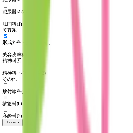
泌尿器科
(
2
)
肛門科
(
1
)
美容系
形成外科・美容外科
(
1
)
美容皮膚科
(
2
)
精神科系
精神科・心療内科
(
2
)
その他
放射線科
(
1
)
救急科
(
0
)
麻酔科
(
2
)
リセット
検索