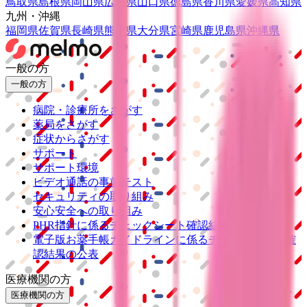
鳥取県
島根県
岡山県
広島県
山口県
徳島県
香川県
愛媛県
高知県
九州・沖縄
福岡県
佐賀県
長崎県
熊本県
大分県
宮崎県
鹿児島県
沖縄県
一般の方
一般の方
病院・診療所をさがす
薬局をさがす
症状からさがす
サポート
サポート環境
ビデオ通話の事前テスト
セキュリティの取り組み
安心安全への取り組み
PHR指針に係るチェックシート確認結果の公表
電子版お薬手帳ガイドラインに係るチェックシート確
認結果の公表
医療機関の方
医療機関の方