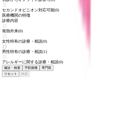
セカンドオピニオン対応可能
(
0
)
医療機関の特徴
診療内容
発熱外来
(
0
)
女性特有の診療・相談
(
0
)
男性特有の診療・相談
(
1
)
アレルギーに関する診療・相談
(
0
)
健診・検査
予防接種
専門医
リセット
検索