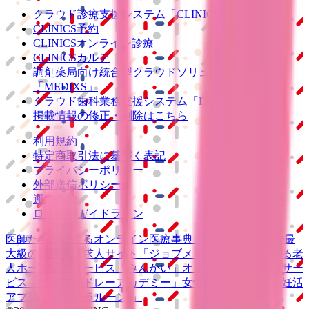
クラウド診療
支援システム
「CLINICS」
CLINICS予約
CLINICSオンライン診療
CLINICSカルテ
調剤薬局向け統合型クラウドソリューション
「MEDIXS」
クラウド歯科業務
支援システム
「Dentis」
掲載情報の修正・削除はこちら
利用規約
特定商取引法に基づく表記
プライバシーポリシー
外部送信ポリシー
運営会社
ロゴ利用ガイドライン
医師たちがつくる
オンライン医療事典
「MEDLEY」
日本最
大級の
医療介護求人サイト
「ジョブメドレー」
納得できる
老
人ホーム紹介サービス
「みんかい」
オンライン
動画研修サー
ビス
「ジョブメドレー
アカデミー」
女性向け
生理予測・妊活
アプリ
「Lalune(ラルーン)」