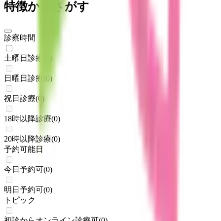
特徴からさがす
診察時間
土曜日診療
(
1
)
日曜日診療
(
0
)
祝日診療
(
0
)
18時以降診療
(
0
)
20時以降診療
(
0
)
予約可能日
今日予約可
(
0
)
明日予約可
(
0
)
トピック
初診からオンライン診療可
(
0
)