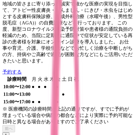
地域の皆さまに寄り添った誠実で確かな医療の実現を目指し
て、アトピー性皮膚炎・じんましん・にきび・水虫をはじめ
とする皮膚科保険診療、形成外科治療（水曜午後）、男性型
脱毛症（AGA)）の自費診療などを行っております。 この
度、新型コロナウイルス感染予防対策や患者様の通院負担の
軽減のため、当院に定期的に通院中で症状が安定している再
診の患者様を対象にオンライン診療を導入しました。 お仕
事や育児、介護、学校生活などでお忙しく治療を中断しがち
の方、持病やご高齢で通院が困難な方などにもご活用いただ
きたいと思います。
予約する
診療時間
月
火
水
木
金
土
日
祝
10:00〜12:00
●
●
●
●
11:00〜13:00
●
15:00〜17:00
●
●
●
※ 医療機関の診療時間は上記の通りですが、すでに予約が
埋まっている場合や病院の都合などにより実際に予約可能な
日時と異なる場合がありますのでご了承ください
前へ