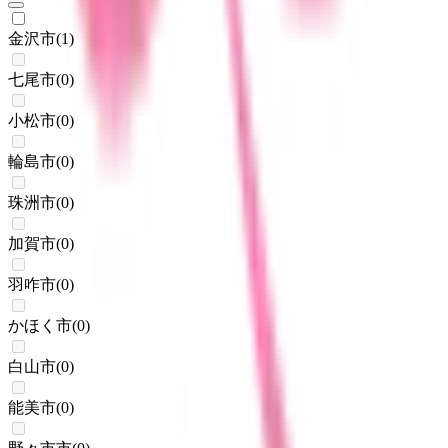
金沢市
(
1
)
七尾市
(
0
)
小松市
(
0
)
輪島市
(
0
)
珠洲市
(
0
)
加賀市
(
0
)
羽咋市
(
0
)
かほく市
(
0
)
白山市
(
0
)
能美市
(
0
)