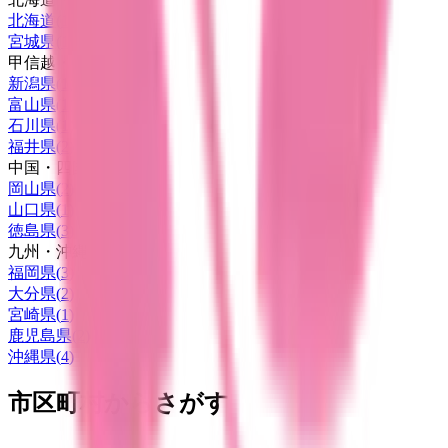
北海道
(
1
)
宮城県
(
1
)
甲信越・北陸
新潟県
(
1
)
富山県
(
1
)
石川県
(
1
)
福井県
(
2
)
中国・四国
岡山県
(
2
)
山口県
(
1
)
徳島県
(
3
)
九州・沖縄
福岡県
(
3
)
大分県
(
2
)
宮崎県
(
1
)
鹿児島県
(
2
)
沖縄県
(
4
)
市区町村からさがす