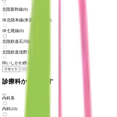
北陸新幹線
(
0
)
JR北陸本線(米原～金沢)
(
0
)
JR七尾線
(
0
)
北陸鉄道石川線
(
1
)
北陸鉄道浅野川線
(
0
)
IRいしかわ鉄道線
(
0
)
リセット
検索
診療科からさがす
内科系
内科
(
10
)