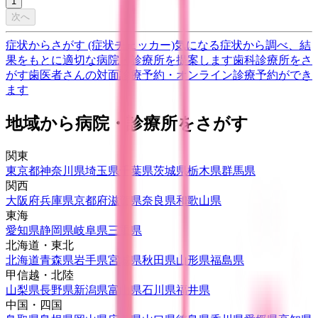
1
次へ
症状からさがす (症状チェッカー)
気になる症状から調べ、結
果をもとに適切な病院・診療所を提案します
歯科診療所をさ
がす
歯医者さんの対面診療予約・オンライン診療予約ができ
ます
地域から病院・診療所をさがす
関東
東京都
神奈川県
埼玉県
千葉県
茨城県
栃木県
群馬県
関西
大阪府
兵庫県
京都府
滋賀県
奈良県
和歌山県
東海
愛知県
静岡県
岐阜県
三重県
北海道・東北
北海道
青森県
岩手県
宮城県
秋田県
山形県
福島県
甲信越・北陸
山梨県
長野県
新潟県
富山県
石川県
福井県
中国・四国