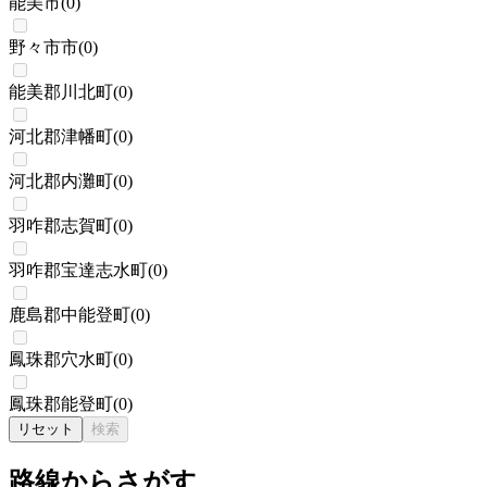
能美市
(
0
)
野々市市
(
0
)
能美郡川北町
(
0
)
河北郡津幡町
(
0
)
河北郡内灘町
(
0
)
羽咋郡志賀町
(
0
)
羽咋郡宝達志水町
(
0
)
鹿島郡中能登町
(
0
)
鳳珠郡穴水町
(
0
)
鳳珠郡能登町
(
0
)
リセット
検索
路線からさがす