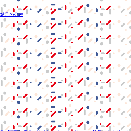
結果の公表
S」