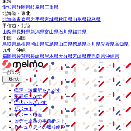
東海
愛知県
静岡県
岐阜県
三重県
北海道・東北
北海道
青森県
岩手県
宮城県
秋田県
山形県
福島県
甲信越・北陸
山梨県
長野県
新潟県
富山県
石川県
福井県
中国・四国
鳥取県
島根県
岡山県
広島県
山口県
徳島県
香川県
愛媛県
高知県
九州・沖縄
福岡県
佐賀県
長崎県
熊本県
大分県
宮崎県
鹿児島県
沖縄県
一般の方
一般の方
病院・診療所をさがす
薬局をさがす
症状からさがす
サポート
サポート環境
ビデオ通話の事前テスト
セキュリティの取り組み