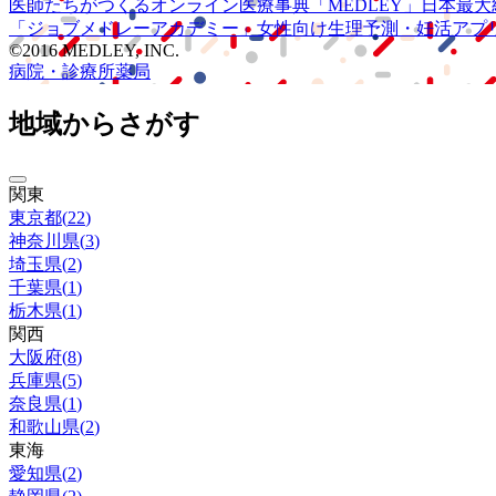
医師たちがつくる
オンライン医療事典
「MEDLEY」
日本最大
「ジョブメドレー
アカデミー」
女性向け
生理予測・妊活アプ
©2016 MEDLEY, INC.
病院・診療所
薬局
地域からさがす
関東
東京都
(
22
)
神奈川県
(
3
)
埼玉県
(
2
)
千葉県
(
1
)
栃木県
(
1
)
関西
大阪府
(
8
)
兵庫県
(
5
)
奈良県
(
1
)
和歌山県
(
2
)
東海
愛知県
(
2
)