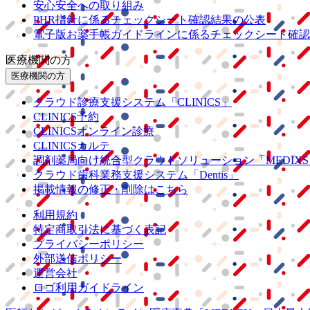
安心安全への取り組み
PHR指針に係るチェックシート確認結果の公表
電子版お薬手帳ガイドラインに係るチェックシート確認
医療機関の方
医療機関の方
クラウド診療
支援システム
「CLINICS」
CLINICS予約
CLINICSオンライン診療
CLINICSカルテ
調剤薬局向け統合型クラウドソリューション
「MEDIX
クラウド歯科業務
支援システム
「Dentis」
掲載情報の修正・削除はこちら
利用規約
特定商取引法に基づく表記
プライバシーポリシー
外部送信ポリシー
運営会社
ロゴ利用ガイドライン