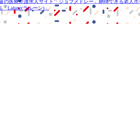
級の
医療介護求人サイト
「ジョブメドレー」
納得できる
老人ホ
リ
「Lalune(ラルーン)」