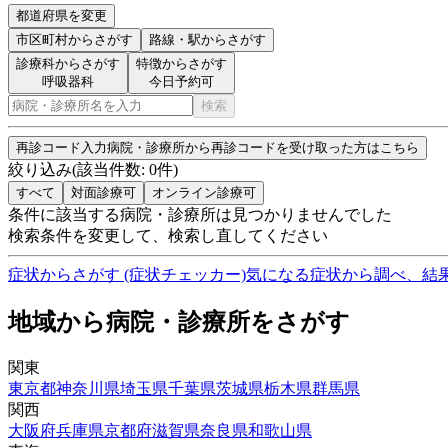
都道府県を変更
市区町村
からさがす
路線・駅
からさがす
診療科からさがす
特徴からさがす
呼吸器科
今日予約可
検索
再診コード入力
病院・診療所から再診コードを受け取った方はこちら
絞り込み
(該当件数:
0
件)
すべて
対面診療可
オンライン診療可
条件に該当する病院・診療所は見つかりませんでした
検索条件を変更して、検索し直してください
症状からさがす (症状チェッカー)
気になる症状から調べ、結
地域から病院・診療所をさがす
関東
東京都
神奈川県
埼玉県
千葉県
茨城県
栃木県
群馬県
関西
大阪府
兵庫県
京都府
滋賀県
奈良県
和歌山県