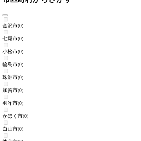
金沢市
(
0
)
七尾市
(
0
)
小松市
(
0
)
輪島市
(
0
)
珠洲市
(
0
)
加賀市
(
0
)
羽咋市
(
0
)
かほく市
(
0
)
白山市
(
0
)