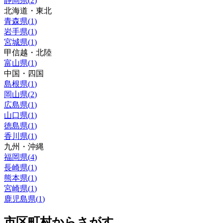
静岡県
(
2
)
北海道・東北
青森県
(
1
)
岩手県
(
1
)
宮城県
(
1
)
甲信越・北陸
富山県
(
1
)
中国・四国
島根県
(
1
)
岡山県
(
2
)
広島県
(
1
)
山口県
(
1
)
徳島県
(
1
)
香川県
(
1
)
九州・沖縄
福岡県
(
4
)
長崎県
(
1
)
熊本県
(
1
)
宮崎県
(
1
)
鹿児島県
(
1
)
市区町村からさがす