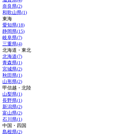
奈良県
(
2
)
和歌山県
(
1
)
東海
愛知県
(
18
)
静岡県
(
15
)
岐阜県
(
7
)
三重県
(
4
)
北海道・東北
北海道
(
7
)
青森県
(
1
)
宮城県
(
2
)
秋田県
(
1
)
山形県
(
2
)
甲信越・北陸
山梨県
(
1
)
長野県
(
1
)
新潟県
(
2
)
富山県
(
2
)
石川県
(
1
)
中国・四国
島根県
(
2
)