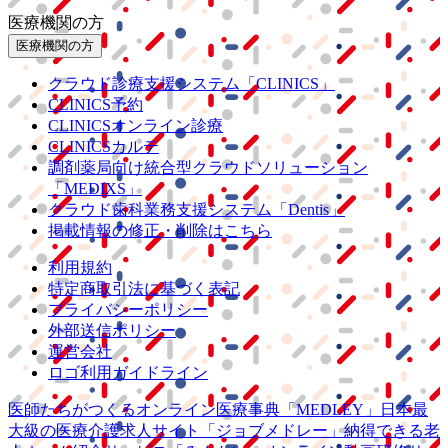
医療機関の方
医療機関の方
クラウド診療
支援システム
「CLINICS」
CLINICS予約
CLINICSオンライン診療
CLINICSカルテ
調剤薬局向け統合型クラウドソリューション
「MEDIXS」
クラウド歯科業務
支援システム
「Dentis」
掲載情報の修正・削除はこちら
利用規約
特定商取引法に基づく表記
プライバシーポリシー
外部送信ポリシー
運営会社
ロゴ利用ガイドライン
医師たちがつくる
オンライン医療事典
「MEDLEY」
日本最
大級の
医療介護求人サイト
「ジョブメドレー」
納得できる
老