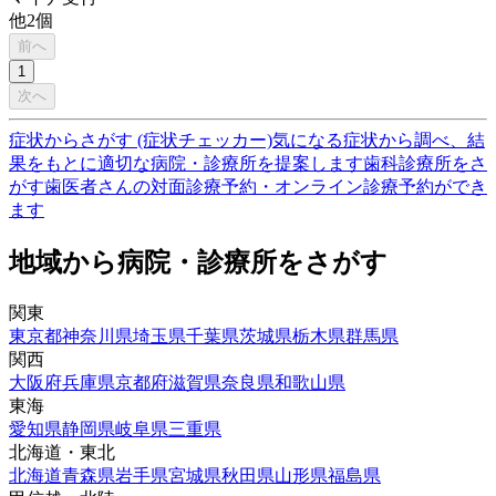
他
2
個
前へ
1
次へ
症状からさがす (症状チェッカー)
気になる症状から調べ、結
果をもとに適切な病院・診療所を提案します
歯科診療所をさ
がす
歯医者さんの対面診療予約・オンライン診療予約ができ
ます
地域から病院・診療所をさがす
関東
東京都
神奈川県
埼玉県
千葉県
茨城県
栃木県
群馬県
関西
大阪府
兵庫県
京都府
滋賀県
奈良県
和歌山県
東海
愛知県
静岡県
岐阜県
三重県
北海道・東北
北海道
青森県
岩手県
宮城県
秋田県
山形県
福島県