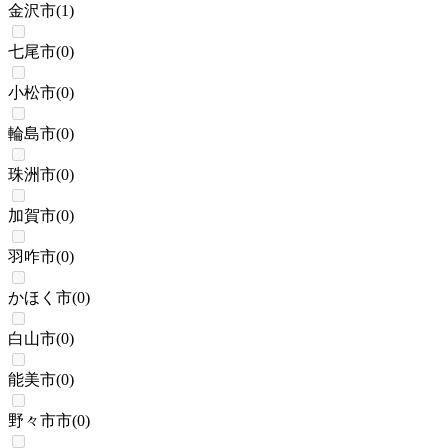
金沢市
(
1
)
七尾市
(
0
)
小松市
(
0
)
輪島市
(
0
)
珠洲市
(
0
)
加賀市
(
0
)
羽咋市
(
0
)
かほく市
(
0
)
白山市
(
0
)
能美市
(
0
)
野々市市
(
0
)