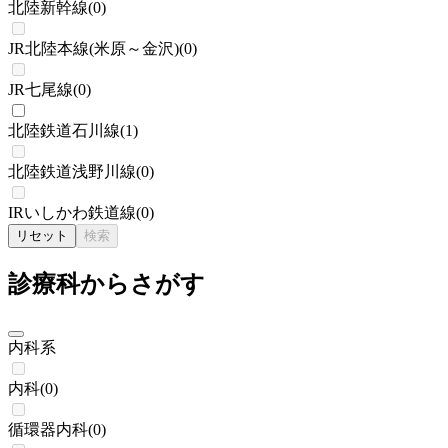
北陸新幹線
(
0
)
JR北陸本線(米原～金沢)
(
0
)
JR七尾線
(
0
)
北陸鉄道石川線
(
1
)
北陸鉄道浅野川線
(
0
)
IRいしかわ鉄道線
(
0
)
リセット
検索
診療科からさがす
内科系
内科
(
0
)
循環器内科
(
0
)