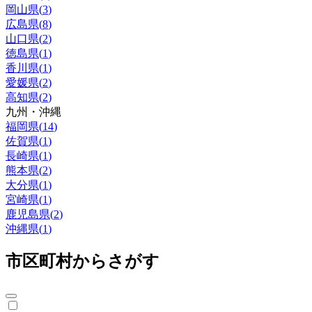
岡山県
(
3
)
広島県
(
8
)
山口県
(
2
)
徳島県
(
1
)
香川県
(
1
)
愛媛県
(
2
)
高知県
(
2
)
九州・沖縄
福岡県
(
14
)
佐賀県
(
1
)
長崎県
(
1
)
熊本県
(
2
)
大分県
(
1
)
宮崎県
(
1
)
鹿児島県
(
2
)
沖縄県
(
1
)
市区町村からさがす