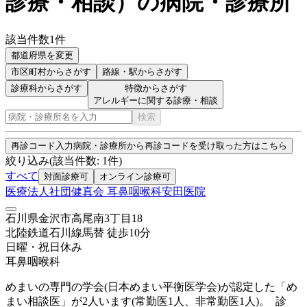
診療・相談
）
の病院・診療所
該当件数
1
件
都道府県を変更
市区町村
からさがす
路線・駅
からさがす
診療科からさがす
特徴からさがす
アレルギーに関する診療・相談
検索
再診コード入力
病院・診療所から再診コードを受け取った方はこちら
絞り込み
(該当件数:
1
件)
すべて
対面診療可
オンライン診療可
医療法人社団健真会 耳鼻咽喉科安田医院
石川県金沢市高尾南3丁目18
北陸鉄道石川線
馬替
徒歩
10
分
日曜・祝日
休み
耳鼻咽喉科
めまいの専門の学会(日本めまい平衡医学会)が認定した「め
まい相談医」が2人います(常勤医1人、非常勤医1人)。 診