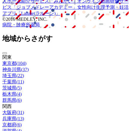
人ホーム紹介サービス
「みんかい」
オンライン
動画研修サー
ビス
「ジョブメドレー
アカデミー」
女性向け
生理予測・妊活
アプリ
「Lalune(ラルーン)」
©2016 MEDLEY, INC.
病院・診療所
薬局
地域からさがす
関東
東京都
(
104
)
神奈川県
(
37
)
埼玉県
(
22
)
千葉県
(
11
)
茨城県
(
5
)
栃木県
(
4
)
群馬県
(
6
)
関西
大阪府
(
31
)
兵庫県
(
13
)
京都府
(
6
)
滋賀県
(
4
)