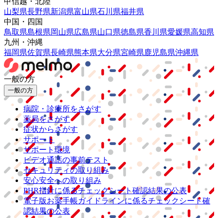
甲信越・北陸
山梨県
長野県
新潟県
富山県
石川県
福井県
中国・四国
鳥取県
島根県
岡山県
広島県
山口県
徳島県
香川県
愛媛県
高知県
九州・沖縄
福岡県
佐賀県
長崎県
熊本県
大分県
宮崎県
鹿児島県
沖縄県
一般の方
一般の方
病院・診療所をさがす
薬局をさがす
症状からさがす
サポート
サポート環境
ビデオ通話の事前テスト
セキュリティの取り組み
安心安全への取り組み
PHR指針に係るチェックシート確認結果の公表
電子版お薬手帳ガイドラインに係るチェックシート確
認結果の公表