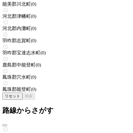
能美郡川北町
(
0
)
河北郡津幡町
(
0
)
河北郡内灘町
(
0
)
羽咋郡志賀町
(
0
)
羽咋郡宝達志水町
(
0
)
鹿島郡中能登町
(
0
)
鳳珠郡穴水町
(
0
)
鳳珠郡能登町
(
0
)
リセット
検索
路線からさがす