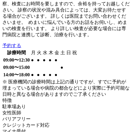
察、検査にお時間を要しますので、余裕を持ってお越しくだ
さい。 診察の状況や混み具合によっては、大変お待たせす
る場合がございます。 詳しくは医院までお問い合わせくだ
さいませ。 めまいに悩んでいる方のお話をお伺いし、めま
いの検査を行います。 より詳しい検査が必要な場合には専
門病院と連携して診断、治療を行います。
予約する
診療時間
月
火
水
木
金
土
日
祝
09:00〜12:30
●
●
●
●
●
09:00〜15:00
●
14:00〜18:00
●
●
●
●
●
※ 医療機関の診療時間は上記の通りですが、すでに予約が
埋まっている場合や病院の都合などにより実際に予約可能な
日時と異なる場合がありますのでご了承ください
特徴
駐車場あり
女性医師
バリアフリー
クレジットカード対応
マイナ受付