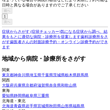
日時と異なる場合がありますのでご了承ください
前へ
1
次へ
症状からさがす (症状チェッカー)
気になる症状から調べ、結
果をもとに適切な病院・診療所を提案します
歯科診療所をさ
がす
歯医者さんの対面診療予約・オンライン診療予約ができ
ます
地域から病院・診療所をさがす
関東
東京都
神奈川県
埼玉県
千葉県
茨城県
栃木県
群馬県
関西
大阪府
兵庫県
京都府
滋賀県
奈良県
和歌山県
東海
愛知県
静岡県
岐阜県
三重県
北海道・東北
北海道
青森県
岩手県
宮城県
秋田県
山形県
福島県