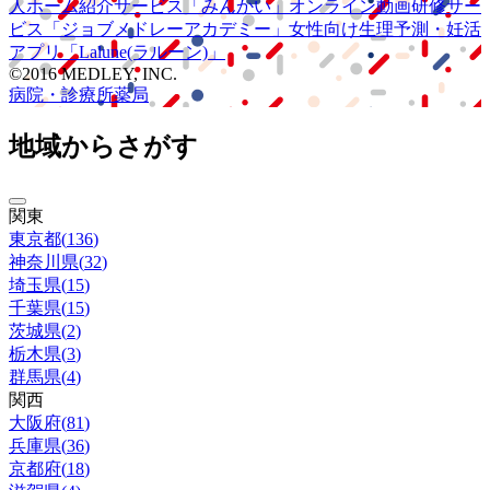
人ホーム紹介サービス
「みんかい」
オンライン
動画研修サー
ビス
「ジョブメドレー
アカデミー」
女性向け
生理予測・妊活
アプリ
「Lalune(ラルーン)」
©2016 MEDLEY, INC.
病院・診療所
薬局
地域からさがす
関東
東京都
(
136
)
神奈川県
(
32
)
埼玉県
(
15
)
千葉県
(
15
)
茨城県
(
2
)
栃木県
(
3
)
群馬県
(
4
)
関西
大阪府
(
81
)
兵庫県
(
36
)
京都府
(
18
)