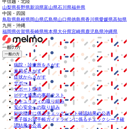
甲信越・北陸
山梨県
長野県
新潟県
富山県
石川県
福井県
中国・四国
鳥取県
島根県
岡山県
広島県
山口県
徳島県
香川県
愛媛県
高知県
九州・沖縄
福岡県
佐賀県
長崎県
熊本県
大分県
宮崎県
鹿児島県
沖縄県
一般の方
一般の方
病院・診療所をさがす
薬局をさがす
症状からさがす
サポート
サポート環境
ビデオ通話の事前テスト
セキュリティの取り組み
安心安全への取り組み
PHR指針に係るチェックシート確認結果の公表
電子版お薬手帳ガイドラインに係るチェックシート確
認結果の公表