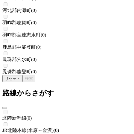
河北郡内灘町
(
0
)
羽咋郡志賀町
(
0
)
羽咋郡宝達志水町
(
0
)
鹿島郡中能登町
(
0
)
鳳珠郡穴水町
(
0
)
鳳珠郡能登町
(
0
)
リセット
検索
路線からさがす
北陸新幹線
(
0
)
JR北陸本線(米原～金沢)
(
0
)