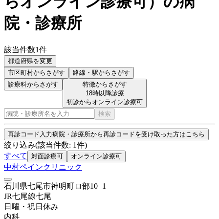
らオンライン診療可
）
の病
院・診療所
該当件数
1
件
都道府県を変更
市区町村
からさがす
路線・駅
からさがす
診療科からさがす
特徴からさがす
18時以降診療
初診からオンライン診療可
検索
再診コード入力
病院・診療所から再診コードを受け取った方はこちら
絞り込み
(該当件数:
1
件)
すべて
対面診療可
オンライン診療可
中村ペインクリニック
石川県七尾市神明町ロ部10−1
JR七尾線
七尾
日曜・祝日
休み
内科