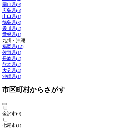
岡山県
(
9
)
広島県
(
6
)
山口県
(
1
)
徳島県
(
3
)
香川県
(
2
)
愛媛県
(
1
)
九州・沖縄
福岡県
(
12
)
佐賀県
(
1
)
長崎県
(
2
)
熊本県
(
2
)
大分県
(
4
)
沖縄県
(
1
)
市区町村からさがす
金沢市
(
0
)
七尾市
(
1
)