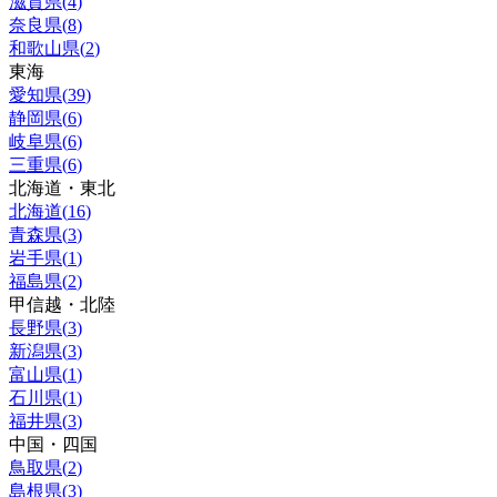
滋賀県
(
4
)
奈良県
(
8
)
和歌山県
(
2
)
東海
愛知県
(
39
)
静岡県
(
6
)
岐阜県
(
6
)
三重県
(
6
)
北海道・東北
北海道
(
16
)
青森県
(
3
)
岩手県
(
1
)
福島県
(
2
)
甲信越・北陸
長野県
(
3
)
新潟県
(
3
)
富山県
(
1
)
石川県
(
1
)
福井県
(
3
)
中国・四国
鳥取県
(
2
)
島根県
(
3
)