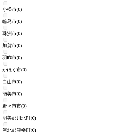
小松市
(
0
)
輪島市
(
0
)
珠洲市
(
0
)
加賀市
(
0
)
羽咋市
(
0
)
かほく市
(
0
)
白山市
(
0
)
能美市
(
0
)
野々市市
(
0
)
能美郡川北町
(
0
)
河北郡津幡町
(
0
)