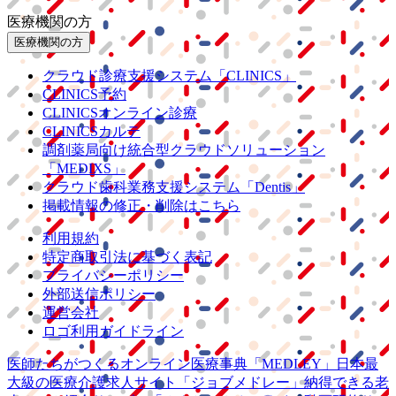
医療機関の方
医療機関の方
クラウド診療
支援システム
「CLINICS」
CLINICS予約
CLINICSオンライン診療
CLINICSカルテ
調剤薬局向け統合型クラウドソリューション
「MEDIXS」
クラウド歯科業務
支援システム
「Dentis」
掲載情報の修正・削除はこちら
利用規約
特定商取引法に基づく表記
プライバシーポリシー
外部送信ポリシー
運営会社
ロゴ利用ガイドライン
医師たちがつくる
オンライン医療事典
「MEDLEY」
日本最
大級の
医療介護求人サイト
「ジョブメドレー」
納得できる
老