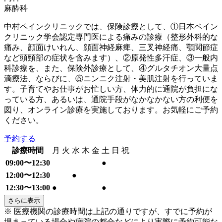
麻酔科
中村ペインクリニックでは、保険診療として、①日本ペイン
クリニック学会認定専門医による痛みの診療（整形外科的な
痛み、顔面けいれん、顔面神経麻痺、三叉神経痛、顎関節症
など頭頸部の症状を含みます）、②原発性多汗症、③一般内
科診療を、また、保険外診療として、④グルタチオン大量点
滴療法、ならびに、⑤ニンニク注射・美肌注射を行っていま
す。子育てやお仕事がお忙しい方、体力的に通院が負担にな
っている方、あるいは、通院手段がなかなかない方の利便を
図り、オンライン診療を実施しております。お気軽にご予約
ください。
予約する
診療時間
月
火
水
木
金
土
日
祝
09:00〜12:30
●
12:00〜12:30
●
12:30〜13:00
●
●
さらに表示
※ 医療機関の診療時間は上記の通りですが、すでに予約が
埋まっている場合や病院の都合などにより実際に予約可能な