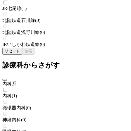
JR七尾線
(
1
)
北陸鉄道石川線
(
0
)
北陸鉄道浅野川線
(
0
)
IRいしかわ鉄道線
(
0
)
リセット
検索
診療科からさがす
内科系
内科
(
1
)
循環器内科
(
0
)
神経内科
(
0
)